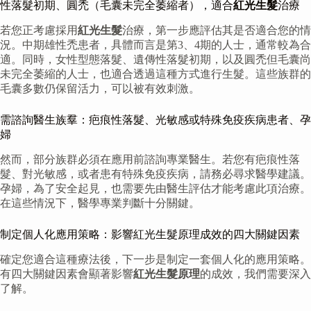
性落髮初期、圓禿（毛囊未完全萎縮者），適合
紅光生髮
治療
若您正考慮採用
紅光生髮
治療，第一步應評估其是否適合您的情
況。中期雄性禿患者，具體而言是第3、4期的人士，通常較為合
適。同時，女性型態落髮、遺傳性落髮初期，以及圓禿但毛囊尚
未完全萎縮的人士，也適合透過這種方式進行生髮。這些族群的
毛囊多數仍保留活力，可以被有效刺激。
需諮詢醫生族羣：疤痕性落髮、光敏感或特殊免疫疾病患者、孕
婦
然而，部分族群必須在應用前諮詢專業醫生。若您有疤痕性落
髮、對光敏感，或者患有特殊免疫疾病，請務必尋求醫學建議。
孕婦，為了安全起見，也需要先由醫生評估才能考慮此項治療。
在這些情況下，醫學專業判斷十分關鍵。
制定個人化應用策略：影響紅光生髮原理成效的四大關鍵因素
確定您適合這種療法後，下一步是制定一套個人化的應用策略。
有四大關鍵因素會顯著影響
紅光生髮原理
的成效，我們需要深入
了解。