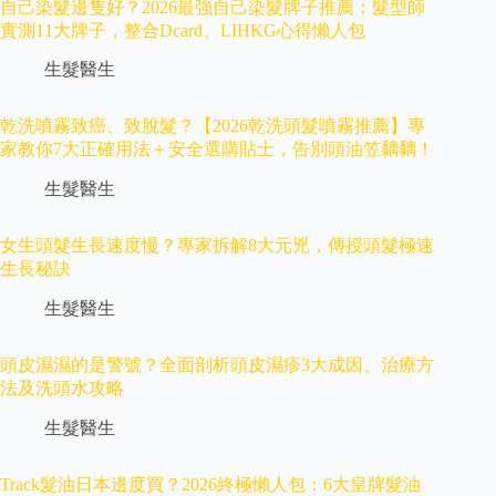
自己染髮邊隻好？2026最強自己染髮牌子推薦：髮型師
實測11大牌子，整合Dcard、LIHKG心得懶人包
生髮醫生
乾洗噴霧致癌、致脫髮？【2026乾洗頭髮噴霧推薦】專
家教你7大正確用法＋安全選購貼士，告別頭油笠黐黐！
生髮醫生
女生頭髮生長速度慢？專家拆解8大元兇，傳授頭髮極速
生長秘訣
生髮醫生
頭皮濕濕的是警號？全面剖析頭皮濕疹3大成因、治療方
法及洗頭水攻略
生髮醫生
Track髮油日本邊度買？2026終極懶人包：6大皇牌髮油