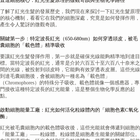
直達細胞核心：紅光生髮原理的微觀奇蹟與生物化學路徑
了解了紅光生髮的發展歷史，我們現在來探討一下紅光生髮原理
的核心機制，看看它在我們的細胞深處，究竟是如何發揮作用，
產生令人驚訝的微觀奇蹟。
關鍵第一步：特定波長紅光（650-680nm）如何穿透頭皮，被毛
囊細胞的「載色體」精準吸收
要讓紅光生髮發揮作用，第一步就是確保光線能夠精準地到達目
標。當特定波長的紅光，通常是介於六百五十至六百八十奈米之
間的光線，被投射到頭皮時，它能夠有效穿透表皮層。這些光線
到達毛囊細胞後，會被細胞內一種名為「載色體」
（Chromophores）的特殊分子吸收。載色體就像一個感應器，專
門接收這種特定波長的紅光能量，這是整個生物化學反應的起
點。
啟動細胞能量工廠：紅光如何活化粒線體內的「細胞色素C氧化
酶」
紅光被毛囊細胞內的載色體吸收後，這些光能就會傳遞到細胞的
「能量工廠」——粒線體。粒線體是細胞產生能量的關鍵部位。