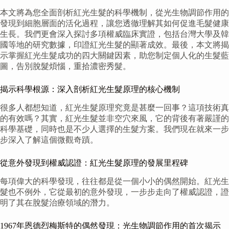
本文將為您全面剖析紅光生髮的科學機制，從光生物調節作用的
發現到細胞層面的活化過程，讓您透徹理解其如何促進毛髮健康
生長。我們更會深入探討多項權威臨床實證，包括台灣大學及韓
國等地的研究數據，印證紅光生髮的顯著成效。最後，本文將揭
示掌握紅光生髮成功的四大關鍵因素，助您制定個人化的生髮藍
圖，告別脫髮煩惱，重拾濃密秀髮。
揭示科學根源：深入剖析紅光生髮原理的核心機制
很多人都想知道，紅光生髮原理究竟是甚麼一回事？這項技術真
的有效嗎？其實，紅光生髮並非空穴來風，它的背後有著嚴謹的
科學基礎，同時也是不少人選擇的生髮方案。我們現在就來一步
步深入了解這個微觀奇蹟。
從意外發現到權威認證：紅光生髮原理的發展里程碑
每項偉大的科學發現，往往都是從一個小小的偶然開始。紅光生
髮也不例外，它從最初的意外發現，一步步走向了權威認證，證
明了其在脫髮治療領域的潛力。
1967年恩德烈梅斯特的偶然發現：光生物調節作用的首次揭示