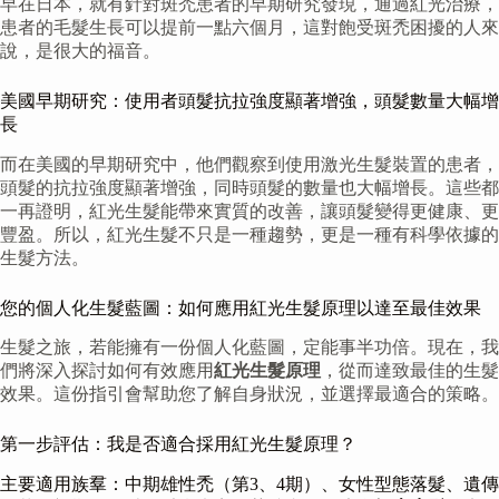
早在日本，就有針對斑禿患者的早期研究發現，通過紅光治療，
患者的毛髮生長可以提前一點六個月，這對飽受斑禿困擾的人來
說，是很大的福音。
美國早期研究：使用者頭髮抗拉強度顯著增強，頭髮數量大幅增
長
而在美國的早期研究中，他們觀察到使用激光生髮裝置的患者，
頭髮的抗拉強度顯著增強，同時頭髮的數量也大幅增長。這些都
一再證明，紅光生髮能帶來實質的改善，讓頭髮變得更健康、更
豐盈。所以，紅光生髮不只是一種趨勢，更是一種有科學依據的
生髮方法。
您的個人化生髮藍圖：如何應用紅光生髮原理以達至最佳效果
生髮之旅，若能擁有一份個人化藍圖，定能事半功倍。現在，我
們將深入探討如何有效應用
紅光生髮原理
，從而達致最佳的生髮
效果。這份指引會幫助您了解自身狀況，並選擇最適合的策略。
第一步評估：我是否適合採用紅光生髮原理？
主要適用族羣：中期雄性禿（第3、4期）、女性型態落髮、遺傳