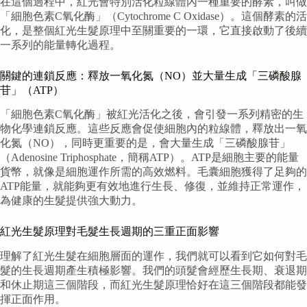
在這個過程中，紅光會特別活化粒線體內一種重要的酵素，叫做
「細胞色素C氧化酶」（Cytochrome C Oxidase）。這個酵素的活
化，是整個紅光生髮原理中至關重要的一環，它直接啟動了後續
一系列的能量轉化過程。
關鍵的連鎖反應：釋放一氧化氮（NO）並大量生成「三磷酸腺
苷」（ATP）
「細胞色素C氧化酶」被紅光活化之後，會引發一系列精密的生
物化學連鎖反應。這些反應會促使細胞內的粒線體，釋放出一氧
化氮（NO），同時更重要的是，會大量生成「三磷酸腺苷」
（Adenosine Triphosphate，簡稱ATP）。ATP是細胞主要的能量
貨幣，就像是細胞運作所需的高效燃料。毛囊細胞獲得了足夠的
ATP能量，就能夠更有效地進行生長、修復，並維持正常運作，
為健康的生髮提供強大動力。
紅光生髮原理對毛髮生長週期的三重正面影響
理解了紅光生髮在細胞層面的運作，我們就可以看到它如何對毛
髮的生長週期產生積極影響。我們的頭髮會經歷生長期、衰退期
和休止期這三個階段，而紅光生髮原理恰好在這三個階段都能發
揮正面作用。