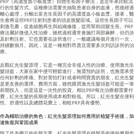
PRP（高濃度血小板血漿）自體生長因子療法，是近年來比較流
行的生髮方式。這種療法需要先抽取患者自身的血液，然後經過
離心處理，分離出富含生長因子的高濃度血小板血漿。接著，醫
生會將這些PRP注射到患者的頭皮脫髮區域。這些生長因子可以
刺激毛囊，促進細胞再生與組織修復，從而幫助頭髮生長。PRP
療法屬於微侵入性治療，雖然過程通常會施打局部麻醉，但仍涉
及針劑注射。它也需要在診所進行，一般建議每個月進行一次，
持續數個月。因此，這是一種相對昂貴且需要多次到訪診所的治
療。
反觀紅光生髮原理，它是一種完全非侵入性的治療。使用激光生
髮頭盔，大家在家中便可輕鬆進行，無需預約診所，也無需承受
任何針劑的疼痛。對於害怕打針或者時間寶貴的朋友，紅光生髮
是更友善的選擇。費用方面，雖然購買激光生髮頭盔可能是一筆
前期投入，但是這是一次性的投資。相比PRP每次治療都需要付
費，紅光生髮的長期使用成本相對較低。所以，紅光生髮在便利
性、舒適性以及總體花費上，相較PRP具有優勢。
作為輔助治療的角色：紅光生髮原理如何應用於植髮手術後，加
速恢復與鞏固成果
除了作為獨立的生髮方案，紅光生髮原理在植髮手術後的應用也