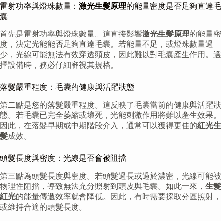
雷射功率與燈珠數量：
激光生髮原理
的能量密度是否足夠直達毛
囊
首先是雷射功率與燈珠數量。這直接影響
激光生髮原理
的能量密
度，決定光能能否足夠直達毛囊。若能量不足，或燈珠數量過
少，光線可能無法有效穿透頭皮，因此難以對毛囊產生作用。選
擇設備時，務必仔細審視其規格。
落髮嚴重程度：毛囊的健康與活躍狀態
第二點是您的落髮嚴重程度。這反映了毛囊當前的健康與活躍狀
態。若毛囊已完全萎縮或壞死，光能刺激作用將難以產生效果。
因此，在落髮早期或中期階段介入，通常可以獲得更佳的
紅光生
髮
成效。
頭髮長度與密度：光線是否會被阻擋
第三點為頭髮長度與密度。若頭髮過長或過於濃密，光線可能被
物理性阻擋，導致無法充分照射到頭皮與毛囊。如此一來，
生髮
紅光
的能量傳遞效率就會降低。因此，有時需要採取分區照射，
或維持合適的頭髮長度。