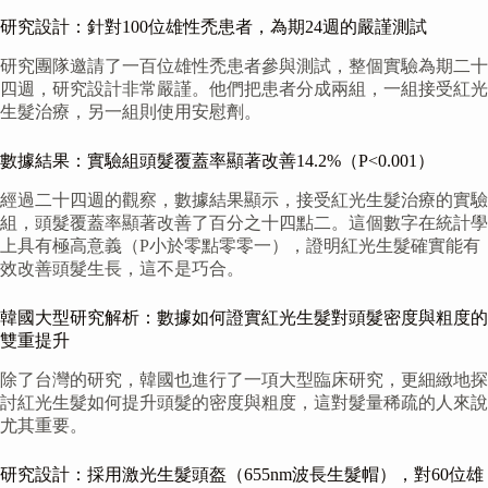
研究設計：針對100位雄性禿患者，為期24週的嚴謹測試
研究團隊邀請了一百位雄性禿患者參與測試，整個實驗為期二十
四週，研究設計非常嚴謹。他們把患者分成兩組，一組接受紅光
生髮治療，另一組則使用安慰劑。
數據結果：實驗組頭髮覆蓋率顯著改善14.2%（P<0.001）
經過二十四週的觀察，數據結果顯示，接受紅光生髮治療的實驗
組，頭髮覆蓋率顯著改善了百分之十四點二。這個數字在統計學
上具有極高意義（P小於零點零零一），證明紅光生髮確實能有
效改善頭髮生長，這不是巧合。
韓國大型研究解析：數據如何證實紅光生髮對頭髮密度與粗度的
雙重提升
除了台灣的研究，韓國也進行了一項大型臨床研究，更細緻地探
討紅光生髮如何提升頭髮的密度與粗度，這對髮量稀疏的人來說
尤其重要。
研究設計：採用激光生髮頭盔（655nm波長生髮帽），對60位雄