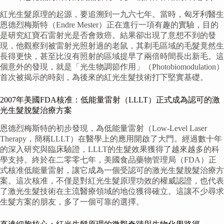
紅光生髮原理的起源，要追溯到一九六七年。當時，匈牙利醫生
恩德烈梅斯特（Endre Mester）正在進行一項有趣的實驗，目的
是研究紅寶石雷射光是否會致癌。結果卻出現了意想不到的發
現，他觀察到被雷射光照射過的老鼠，其剃毛區域的毛髮竟然生
長得更快，甚至比沒有照射的區域提早了兩倍時間長出新毛。這
個意外的發現，就是「光生物調節作用」（Photobiomodulation）
首次被揭示的時刻，為後來的紅光生髮技術打下堅實基礎。
2007年美國FDA核准：低能量雷射（LLLT）正式成為認可的激
光生髮脫髮治療方案
恩德烈梅斯特的初步發現，為低能量雷射（Low-Level Laser
Therapy，簡稱LLLT）在醫學上的應用開啟了大門。經過數十年
的深入研究與臨床驗證，LLLT的生髮效果獲得了越來越多的科
學支持。終於在二零零七年，美國食品藥物管理局（FDA）正
式核准低能量雷射，讓它成為一個受認可的激光生髮脫髮治療方
案。這次核准，不僅是對紅光生髮原理功效的權威認證，也代表
了激光生髮技術在主流醫療領域的地位獲得確立。這讓不少尋求
生髮方案的朋友，多了一個可靠的選擇。