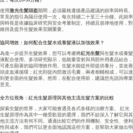
使用
激光生髮頭盔
期間，必須嚴格遵循產品建議的頻率與時長。
常見的指引為隔日使用一次，每次持續二十至三十分鐘。此頻率
與時長是依據臨床研究與安全考量制定。持續且規律地使用，對
維持及提升生髮效果至關重要。
協同增效：如何配合生髮水或養髮液以加強效果？
為進一步提升生髮效果，您可以考慮將
紅光生髮
與生髮水或養髮
液配合使用。多項研究顯示，低能量雷射與局部外用產品結合，
可產生顯著的協同增效作用。生髮水能從外部提供養分，並改善
頭皮血液循環；紅光則從內部激活毛囊，兩者相輔相成，可以達
到更全面的生髮效果。然而，在配合使用前，建議您先諮詢專業
意見。
全方位視角：紅光生髮原理與其他主流生髮方案的比較
探索生髮的世界，大家可能會遇見各式各樣的治療方案。 紅光
生髮原理作為其中一種受歡迎的選擇，我們不妨深入了解它與其
他主流方法有何不同。通過比較它們的作用機制、安全性、便利
性與成本，我們可以更全面地認識這些方案，並幫助大家做出明