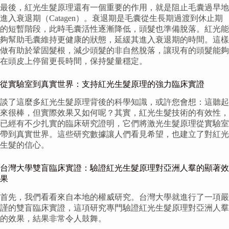
最後，紅光生髮原理還有一個重要的作用，就是阻止毛囊過早地
進入衰退期（Catagen）。衰退期是毛囊從生長期過渡到休止期
的短暫階段，此時毛囊活性逐漸降低，頭髮也準備脫落。紅光能
夠幫助毛囊維持更健康的狀態，延緩其進入衰退期的時間。這樣
做有助於鞏固髮根，減少頭髮的非自然脫落，讓現有的頭髮能夠
在頭皮上停留更長時間，保持髮量穩定。
從實驗室到真實世界：支持紅光生髮原理的強力臨床實證
談了這麼多紅光生髮原理背後的科學知識，或許您會想：這聽起
來很棒，但實際效果又如何呢？其實，紅光生髮技術的有效性，
已經有不少扎實的臨床研究證明，它們將激光生髮原理從實驗室
帶到真實世界。這些研究數據讓人們看見希望，也建立了對紅光
生髮的信心。
台灣大學雙盲臨床實證：驗證紅光生髮原理對亞洲人羣的顯著效
果
首先，我們看看來自本地的權威研究。台灣大學就進行了一項嚴
謹的雙盲臨床實證，這項研究專門驗證紅光生髮原理對亞洲人羣
的效果，結果非常令人鼓舞。