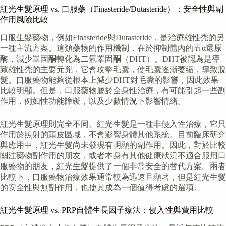
紅光生髮原理 vs. 口服藥（Finasteride/Dutasteride）：安全性與副
作用風險比較
口服生髮藥物，例如Finasteride與Dutasteride，是治療雄性禿的另
一種主流方案。這類藥物的作用機制，在於抑制體內的五α還原
酶，減少睪固酮轉化為二氫睪固酮（DHT）。DHT被認為是導
致雄性禿的主要元兇，它會攻擊毛囊，使毛囊逐漸萎縮，導致脫
髮。口服藥物能夠從根本上減少DHT對毛囊的影響，因此效果
比較明顯。但是，口服藥物屬於全身性治療，有可能引起一些副
作用，例如性功能障礙，以及少數情況下影響情緒。
紅光生髮原理則完全不同。紅光生髮是一種非侵入性治療，它只
作用於照射的頭皮區域，不會影響身體其他系統。目前臨床研究
與應用中，紅光生髮尚未發現有明顯的副作用。因此，對於比較
關注藥物副作用的朋友，或者本身有其他健康狀況不適合服用口
服藥物的朋友，紅光生髮提供了一個非常安全的替代方案。兩者
比較下，口服藥物治療效果通常較為迅速且顯著，但是紅光生髮
的安全性與無副作用，也使其成為一個值得考慮的選項。
紅光生髮原理 vs. PRP自體生長因子療法：侵入性與費用比較