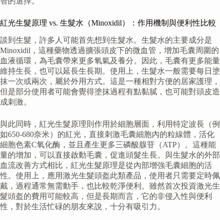
智的選擇。
紅光生髮原理 vs. 生髮水（Minoxidil）：作用機制與便利性比較
談到生髮，許多人可能首先想到生髮水。生髮水的主要成分是
Minoxidil，這種藥物透過擴張頭皮下的微血管，增加毛囊周圍的
血液循環，為毛囊帶來更多氧氣及養分。因此，毛囊有更多能量
維持生長，也可以延長生長期。使用上，生髮水一般需要每日塗
抹一次或兩次，屬於外用方式。這是一種相對方便的居家護理，
但是部分使用者可能會覺得塗抹過程有點黏膩，也可能對頭皮造
成刺激。
與此同時，紅光生髮原理則作用於細胞層面，利用特定波長（例
如650-680奈米）的紅光，直接刺激毛囊細胞內的粒線體，活化
細胞色素C氧化酶，並且產生更多三磷酸腺苷（ATP）。這種能
量的增加，可以直接啟動毛囊，促進頭髮生長。與生髮水的外部
血流改善方式相比，紅光生髮原理是從內部增強毛囊細胞的活
性。使用上，應用激光生髮頭盔此類產品，使用者只需要定時佩
戴，過程通常無需動手，也比較乾淨便利。雖然首次投資激光生
髮頭盔的費用可能較高，但是長期而言，它的非侵入性與便利
性，對於生活忙碌的朋友來說，十分有吸引力。