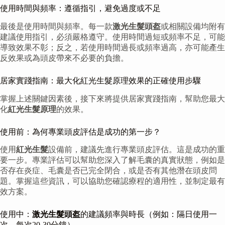
使用時間與頻率：遵循指引，避免過度或不足
最後是使用時間與頻率。每一款
激光生髮頭盔
或相關設備均附有
建議使用指引，必須嚴格遵守。使用時間過短或頻率不足，可能
導致效果不彰；反之，若使用時間過長或頻率過高，亦可能產生
反效果或為頭皮帶來不必要的負擔。
居家實踐指南：最大化紅光生髮原理效果的正確使用步驟
掌握上述關鍵因素後，接下來將提供居家實踐指南，幫助您最大
化
紅光生髮原理
的效果。
使用前：為何專業頭皮評估是成功的第一步？
使用
紅光生髮
設備前，建議先進行專業頭皮評估。這是成功的重
要一步。專業評估可以幫助您深入了解毛囊的真實狀態，例如是
否存在炎症、毛囊是否已完全閉合，或是否有其他潛在頭皮問
題。掌握這些資訊，可以協助您確認療程的適用性，並制定最有
效方案。
使用中：
激光生髮頭盔
的建議頻率與時長（例如：隔日使用一
次，每次20-30分鐘）