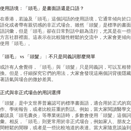
使用語境：「頭毛」是書面語還是口語？
在香港，若論及「頭毛」這個詞語的使用語境，它通常傾向於口
語化或者帶有親切感的非正式場合。雖然「頭髮」是標準的書面
語詞彙，但是「頭毛」卻在日常對話中頗為流行，尤其是在一些
方言社群裡面。這表示在比較隨性輕鬆的交流中，大家會更傾向
使用「頭毛」。
「頭毛」 vs 「頭髮」：不只是同義詞那麼簡單
或許有人會覺得，「頭毛」與「頭髮」只是同義詞，可以互相替
換。但是，仔細探究它們的用法，大家會發現這兩個詞背後隱藏
著語氣與場合的微妙差異。
正式與非正式場合的用詞選擇
「頭髮」是中文世界普遍認可的標準書面語，適合用於正式的寫
作、學術報告，或者比較莊重的對話。例如，當大家閱讀醫學文
獻談及「頭毛囊炎」等專業術語時，多數會使用「頭髮」這個詞
彙。相反，「頭毛」則更常用於非正式場合，例如家人、朋友之
間輕鬆的閒聊，或者是一些比較地道的表達。當大家隨意談論到