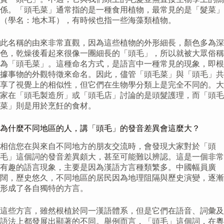
係。「頭毛菜」通常指的是一種食用植物，最常見的是「髮菜」
（學名：地木耳），有時候也指一些海藻類植物。
此名稱的由來非常直觀，因為這些植物的外形細長，顏色多為深
色，乾燥後看起來很像一團細長的「頭毛」，所以就被大眾俗稱
為「頭毛菜」。這種命名方式，是語言中一種常見的現象，即根
據事物的外觀特徵來命名。因此，儘管「頭毛菜」與「頭毛」共
享了視覺上的相似性，但它們在生物學分類上是完全不同的。大
家在「頭毛製造所」或「頭毛店」討論的是頭髮護理，而「頭毛
菜」則是用於烹飪的食材。
為什麼不同地區的人，講「頭毛」的發音差異會這麼大？
相信您在與來自不同地方的朋友交流時，會發現大家對於「頭
毛」這個詞的發音差異頗大，甚至可能難以辨認。這是一個非常
有趣的語言現象，主要是因為漢語方言種類繁多。中國幅員廣
闊，歷史悠久，不同地區的居民因為地理阻隔與歷史演變，逐漸
形成了各自獨特的方言。
這些方言，雖然根植於同一漢語體系，但是它們在語音、詞彙及
語法上都發展出顯著的不同。舉例而言，「頭毛」這個詞，在粵