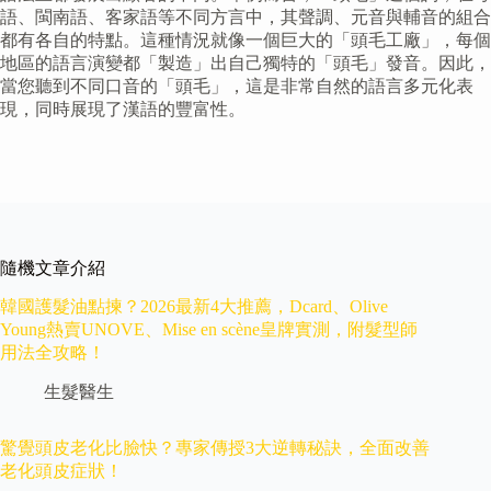
語、閩南語、客家語等不同方言中，其聲調、元音與輔音的組合
都有各自的特點。這種情況就像一個巨大的「頭毛工廠」，每個
地區的語言演變都「製造」出自己獨特的「頭毛」發音。因此，
當您聽到不同口音的「頭毛」，這是非常自然的語言多元化表
現，同時展現了漢語的豐富性。
隨機文章介紹
韓國護髮油點揀？2026最新4大推薦，Dcard、Olive
Young熱賣UNOVE、Mise en scène皇牌實測，附髮型師
用法全攻略！
生髮醫生
驚覺頭皮老化比臉快？專家傳授3大逆轉秘訣，全面改善
老化頭皮症狀！