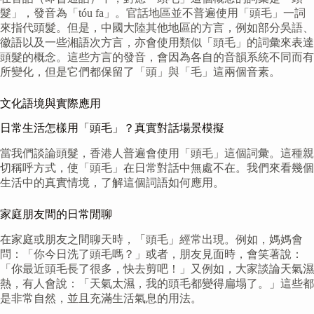
髮」，發音為「tóu fa」。官話地區並不普遍使用「頭毛」一詞
來指代頭髮。但是，中國大陸其他地區的方言，例如部分吳語、
徽語以及一些湘語次方言，亦會使用類似「頭毛」的詞彙來表達
頭髮的概念。這些方言的發音，會因為各自的音韻系統不同而有
所變化，但是它們都保留了「頭」與「毛」這兩個音素。
文化語境與實際應用
日常生活怎樣用「頭毛」？真實對話場景模擬
當我們談論頭髮，香港人普遍會使用「頭毛」這個詞彙。這種親
切稱呼方式，使「頭毛」在日常對話中無處不在。我們來看幾個
生活中的真實情境，了解這個詞語如何應用。
家庭朋友間的日常閒聊
在家庭或朋友之間聊天時，「頭毛」經常出現。例如，媽媽會
問：「你今日洗了頭毛嗎？」或者，朋友見面時，會笑著說：
「你最近頭毛長了很多，快去剪吧！」又例如，大家談論天氣濕
熱，有人會說：「天氣太濕，我的頭毛都變得扁塌了。」這些都
是非常自然，並且充滿生活氣息的用法。