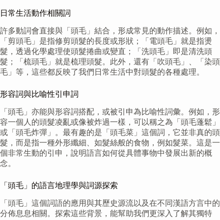
日常生活動作相關詞
許多動詞會直接與「頭毛」結合，形成常見的動作描述。例如，
「剪頭毛」是指修剪頭髮的長度或形狀；「電頭毛」就是指燙
髮，透過化學處理使頭髮捲曲或變直；「洗頭毛」即是清洗頭
髮；「梳頭毛」就是梳理頭髮。此外，還有「吹頭毛」、「染頭
毛」等，這些都反映了我們日常生活中對頭髮的各種處理。
形容詞與比喻性引申詞
「頭毛」亦能與形容詞搭配，或被引申為比喻性詞彙。例如，形
容一個人的頭髮凌亂或像被炸過一樣，可以稱之為「頭毛蓬鬆」
或「頭毛炸彈」。最有趣的是「頭毛菜」這個詞，它並非真的頭
髮，而是指一種外形纖細、如髮絲般的食物，例如髮菜。這是一
個非常生動的引申，說明語言如何從具體事物中發展出新的概
念。
「頭毛」的語言地理學與詞源探索
「頭毛」這個詞語的應用與其歷史源流以及在不同漢語方言中的
分佈息息相關。探索這些背景，能幫助我們更深入了解其獨特