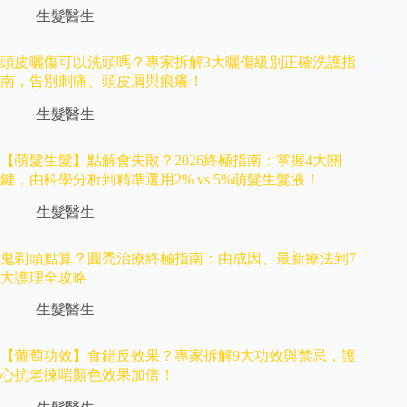
生髮醫生
頭皮曬傷可以洗頭嗎？專家拆解3大曬傷級別正確洗護指
南，告別刺痛、頭皮屑與痕癢！
生髮醫生
【萌髮生髮】點解會失敗？2026終極指南：掌握4大關
鍵，由科學分析到精準選用2% vs 5%萌髮生髮液！
生髮醫生
鬼剃頭點算？圓禿治療終極指南：由成因、最新療法到7
大護理全攻略
生髮醫生
【葡萄功效】食錯反效果？專家拆解9大功效與禁忌，護
心抗老揀啱顏色效果加倍！