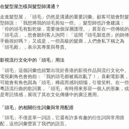
在髮型屋怎樣與髮型師溝通？
走進髮型屋，「頭毛」仍然是溝通的重要詞彙。顧客可能會對髮
型師說：「我想將我的頭毛剪短一些。」髮型師也許會建議：
「你的頭毛有點乾燥，需要做個深層護理。」甚至在一些傳統的
「頭毛店」，您會聽到客人詢問：「這間『頭毛製造所』的師傅
手藝很好嗎？」又或是，一些高級的髮廊，人們會私下稱之為
「頭毛殿」，表示其專業與尊貴。
影視流行文化中的「頭毛」用法
「頭毛」這個詞彙也頻繁出現於香港的影視作品與流行文化中。
電視劇角色會抱怨：「我的頭毛都被風吹亂了！」喜劇電影裏，
可能會有角色因為「頭毛」稀疏而感到煩惱，引發笑料。在一些
粵語流行曲的歌詞裏，「頭毛」有時用來形容一個人的形象，或
是寄託情感，展現了其在文化傳播中的廣泛應用。
「頭毛」的相關衍生詞彙與常用配搭
「頭毛」不僅是單一詞語，它還有許多有趣的衍生詞與常用搭
配，這些詞彙豐富了我們的語言。