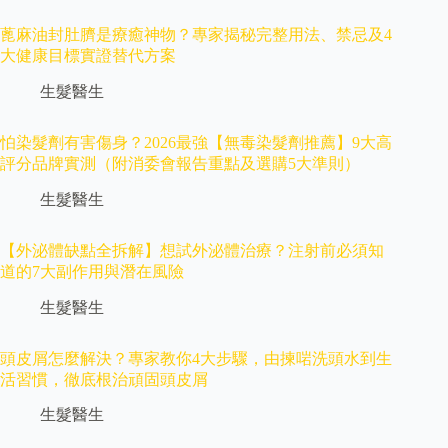
蓖麻油封肚臍是療癒神物？專家揭秘完整用法、禁忌及4
大健康目標實證替代方案
生髮醫生
怕染髮劑有害傷身？2026最強【無毒染髮劑推薦】9大高
評分品牌實測（附消委會報告重點及選購5大準則）
生髮醫生
【外泌體缺點全拆解】想試外泌體治療？注射前必須知
道的7大副作用與潛在風險
生髮醫生
頭皮屑怎麼解決？專家教你4大步驟，由揀啱洗頭水到生
活習慣，徹底根治頑固頭皮屑
生髮醫生