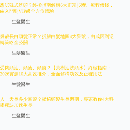
想試韓式洗頭？終極指南解構6大正宗步驟、療程價錢，
由入門到VIP級全方位體驗
生髮醫生
幾歲長白頭髮正常？拆解白髮地圖4大警號，由成因到逆
轉策略全公開
生髮醫生
受夠頭油、頭瘡、頭痕？【茶樹油洗頭水】終極指南：
2026實測10大高效推介，全面解構功效及正確用法
生髮醫生
人一天長多少頭髮？揭秘頭髮生長週期，專家教你4大科
學秘訣加速生長
生髮醫生