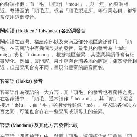
的聲調相似；而「毛」則讀作「mou4」，與「無」的聲調相
近。粵語區的「頭毛店」或者「頭毛製造所」等行業名稱，都常
常使用這個發音。
閩南語 (Hokkien / Taiwanese) 各腔調發音
閩南語在台灣、福建南部以及東南亞部分地區廣泛使用。「頭
毛」在閩南語中有幾個常見的發音。最常見的發音為「thâu-
mn̂g」或者「thâu-moo」。根據地區差異，其聲調與韻母會有細
微變化。例如，廈門腔、泉州腔與台灣各地的腔調，雖然發音相
近，但是聲調會有不同，呈現出豐富的語音面貌。
客家語 (Hakka) 發音
客家語作為漢語的一大方言，其「頭毛」的發音也有獨特之處。
在客家語中，「頭毛」通常讀作「thèu-mô」。其「頭」字發音
接近「thèu」，而「毛」字則發音類似「mô」。客家語各個次方
言之間，可能也會存在一些聲調或韻母上的差異。
官話 (Mandarin) 及其他方言發音比較
在官話（即普通話）中，對應「頭毛」這個概念的詞彙是「頭