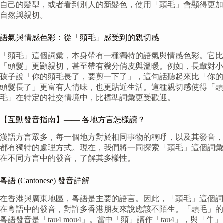
自己的髮型，或者看到別人的新髮色，使用「頭毛」會顯得更加
自然與親切。
語氣與情感色彩：從「頭毛」感受到的親切感
「頭毛」這個詞彙，本身帶有一種獨特的語氣與情感色彩。它比
「頭髮」更顯親切，甚至帶有幾分俏皮與溫暖。例如，長輩對小
孩子說「你的頭毛長了，要剪一下了」，這句話聽起來比「你的
頭髮長了」更富有人情味，也更貼近生活。這種親切感使得「頭
毛」在特定的社交情境中，比標準詞彙更受歡迎。
【互動發音指南】—— 各地方言怎樣讀？
漢語方言眾多，每一個地方對於相同事物的稱呼，以及其發音，
都有獨特的處理方式。現在，我們將一同探索「頭毛」這個詞彙
在不同方言中的發音，了解其多樣性。
粵語 (Cantonese) 發音詳解
在香港與廣東地區，粵語是主要的語言。因此，「頭毛」這個詞
在粵語中的發音，對許多香港朋友來說應該不陌生。「頭毛」的
粵語發音是「tau4 mou4」。當中「頭」讀作「tau4」，與「牛」