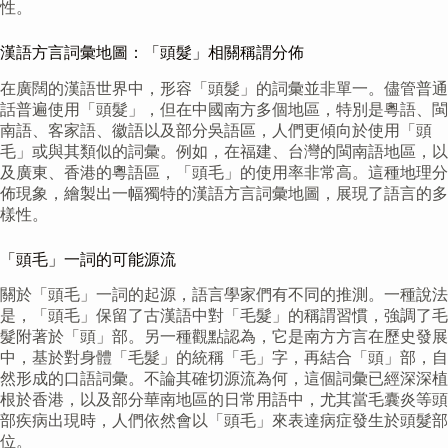
性。
漢語方言詞彙地圖：「頭髮」相關稱謂分佈
在廣闊的漢語世界中，形容「頭髮」的詞彙並非單一。儘管普通
話普遍使用「頭髮」，但在中國南方多個地區，特別是粵語、閩
南語、客家語、徽語以及部分吳語區，人們更傾向於使用「頭
毛」或與其類似的詞彙。例如，在福建、台灣的閩南語地區，以
及廣東、香港的粵語區，「頭毛」的使用率非常高。這種地理分
佈現象，繪製出一幅獨特的漢語方言詞彙地圖，展現了語言的多
樣性。
「頭毛」一詞的可能源流
關於「頭毛」一詞的起源，語言學家們有不同的推測。一種說法
是，「頭毛」保留了古漢語中對「毛髮」的稱謂習慣，強調了毛
髮附著於「頭」部。另一種觀點認為，它是南方方言在歷史發展
中，基於對身體「毛髮」的統稱「毛」字，再結合「頭」部，自
然形成的口語詞彙。不論其確切源流為何，這個詞彙已經深深植
根於香港，以及部分華南地區的日常用語中，尤其當毛囊炎等頭
部疾病出現時，人們依然會以「頭毛」來表達病症發生於頭髮部
位。