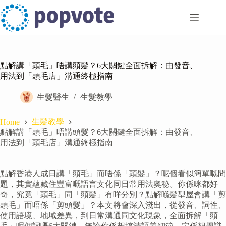
Skip
to
content
點解講「頭毛」唔講頭髮？6大關鍵全面拆解：由發音、
用法到「頭毛店」溝通終極指南
生髮醫生
生髮教學
生髮教學
Home
點解講「頭毛」唔講頭髮？6大關鍵全面拆解：由發音、
用法到「頭毛店」溝通終極指南
點解香港人成日講「頭毛」而唔係「頭髮」？呢個看似簡單嘅問
題，其實蘊藏住豐富嘅語言文化同日常用法奧秘。你係咪都好
奇，究竟「頭毛」同「頭髮」有咩分別？點解喺髮型屋會講「剪
頭毛」而唔係「剪頭髮」？本文將會深入淺出，從發音、詞性、
使用語境、地域差異，到日常溝通同文化現象，全面拆解「頭