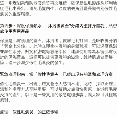
這一步驟能夠預防老廢角質再次堆積，確保新生毛髮能夠順利地
從毛孔中長出，避免毛髮內生。適度的去角質是長期告別假性毛
囊炎的重要環節。
第四步：深度保濕鎖水 — 沐浴後黃金7分鐘內塗抹身體乳，私密
處使用專用產品
保濕是肌膚護理的基石。沐浴後，皮膚毛孔打開，是吸收養分的
「黃金七分鐘」。此時立即塗抹溫和的身體乳液，可以深度保濕
並鎖住水分。對於私密處等敏感部位，建議使用專為私密肌膚設
計的保濕產品，這樣可以提供更溫和的滋潤，維持肌膚健康屏
障，進一步減少假性毛囊炎的發生。
緊急處理指南：當「假性毛囊炎」已經出現時的溫和處理方案
假性毛囊炎一旦出現，確實會令人感到不適。此時，採取正確且
溫和的處理方式至關重要，可以幫助皮膚盡快復原，並減輕毛囊
炎痕的產生。以下是一些實用的緊急處理步驟，讓大家可以輕鬆
應對。
處理「假性毛囊炎」的正確步驟