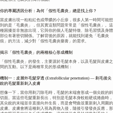
你的專屬誘因分析：為何「假性毛囊炎」總是找上你？
當皮膚出現一粒粒紅色或帶膿的小丘疹，很多人第一時間可能想
到的是「毛囊炎」，但其實這類問題常常是「假性毛囊炎」。這
種困擾並非無故出現，它與你的個人毛髮特徵、除毛習慣及身體
部位有著密切關係。了解背後的原因，就能找到避免「毛囊炎
痕」的方法，減少對「假性毛囊炎藥膏」的需求。
揭示「假性毛囊炎」的兩種核心形成機制
「假性毛囊炎」的發生，主要源於毛髮本身，以及毛髮與皮膚之
間的互動。以下是兩種常見的形成機制：
機制一：皮層外毛髮穿透 (Extrafollicular penetration) — 剃毛後尖
銳的毛髮重新刺入皮膚
想像一下，當你用剃刀除毛時，毛髮的末端會形成一個尖銳的斜
切面。當這些毛髮重新長出，特別是毛髮本身較粗硬或捲曲時，
其尖銳的末端並非直接向外生長，而是會彎曲並重新刺入周圍的
皮膚。皮膚會將這種刺入視為異物入侵，隨後引發發炎反應，形