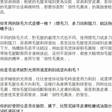
更容易倒插；粗硬的毛髮末端則更為尖銳，容易刺穿皮膚。若你
的毛髮符合這兩種特性，那麼你面對「假性毛囊炎」的風險會較
高。
你常用的除毛方式是哪一種？（體毛刀、多刀頭剃鬚刀、錯誤熱
蠟手法）
不同的除毛方式，對毛髮的處理方式也不同。使用體毛刀或多刀
頭剃鬚刀，容易將毛髮剃得過短，甚至拉扯毛髮使其回縮到皮膚
下方。熱蠟除毛若手法錯誤，例如逆毛塗抹卻順毛撕除，便可能
導致毛髮斷裂而非連根拔起。這些不當操作，都會大幅增加毛髮
倒插的機率，進而引發「假性毛囊炎」。
你是否追求絕對光滑而過度剃刮或逆向剃毛？
追求極致的光滑感，往往會使你在除毛時過度用力剃刮，或選擇
逆著毛髮生長方向剃毛。這種行為會將毛髮剃得更短，同時拉扯
毛囊，增加毛髮回縮或斷裂後刺入皮膚的風險。過度刺激皮膚，
也會使其更容易發炎，加劇「假性毛囊炎」的發生。
你的好發部位是否在臉部、腋下、比堅尼線等皮膚較嫩或油脂分
泌旺盛區域？