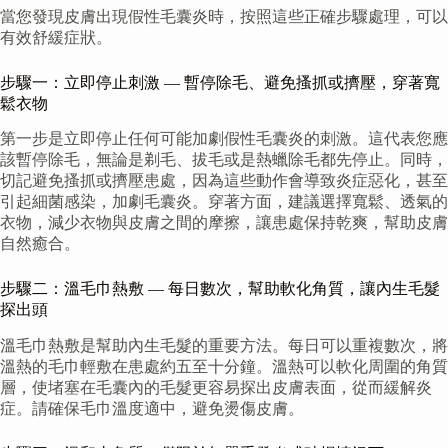
當您發現皮膚出現假性毛囊炎時，按照這些正確步驟處理，可以
有效舒緩症狀。
步驟一：立即停止刺激 — 暫停除毛、避免搔抓或擠壓，穿著寬
鬆衣物
第一步是立即停止任何可能加劇假性毛囊炎的刺激。這代表您應
該暫停除毛，無論是剃毛、拔毛或是熱蠟除毛都先停止。同時，
切記避免搔抓或擠壓患處，因為這些動作會導致炎症惡化，甚至
引起細菌感染，加劇毛囊炎。穿著方面，建議選擇寬鬆、透氣的
衣物，減少衣物與皮膚之間的摩擦，讓患處保持乾爽，幫助皮膚
自然癒合。
步驟二：溫毛巾熱敷 — 每日數次，幫助軟化角質，讓內生毛髮
探出頭
溫毛巾熱敷是幫助內生毛髮的重要方法。每日可以重複數次，將
溫熱的毛巾輕敷在患處約五至十分鐘。溫熱可以軟化周圍的角質
層，使堵塞在毛囊內的毛髮更容易探出皮膚表面，從而緩解炎
症。請確保毛巾溫度適中，避免燙傷皮膚。