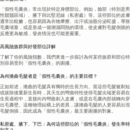
「假性毛囊炎」常出現於特定身體部位。例如，臉部（特別是男
性鬍鬚區域）、腋下與比堅尼線（私密處）等。這些部位的皮膚
通常比較嫩，也容易因為衣物摩擦、出汗或油脂分泌旺盛，導致
毛囊堵塞，或是形成一個潮濕悶熱的環境，使皮膚對毛髮倒插的
反應更為敏感，發炎情況也可能更嚴重。
高風險族群與好發部位詳解
了解了你的風險指數，我們來進一步探討為何某些族群和部位特
別容易受到「假性毛囊炎」的困擾。
為何捲曲毛髮者是「假性毛囊炎」的主要目標？
正如前述，捲曲的毛髮具有獨特的生長方向。當這些毛髮被剃短
或拔除後重新生長時，其天生的彎曲特性使得毛髮尖端更容易在
生長過程中，直接向內彎曲刺入皮膚，或是在毛囊內部就轉向穿
出毛囊壁。這種物理結構上的差異，讓捲曲毛髮的人更容易出現
毛髮倒插，因此成為「假性毛囊炎」最主要困擾的對象。
私密處、腋下、下巴：為何這些部位的「假性毛囊炎」發生率特