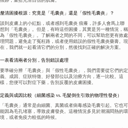
痕跡，重拾光滑自信的肌膚。
釐清困擾根源：究竟是「毛囊炎」還是「假性毛囊炎」？
談到皮膚上的小紅點，或者感到毛囊炎 痕癢，許多人會馬上聯
想到「毛囊炎」。但是，有時這些困擾，其實是另一種情況，稱
為「假性毛囊炎」。了解兩者之間的不同，可以幫助您更有效處
理問題，避免走了冤枉路，或者使用錯誤的假性毛囊炎藥膏。現
在，我們就一起看清它們的分別，然後找到正確的解決方案。
一表看清兩者分別，告別錯誤處理
要準確分辨「毛囊炎」與「假性毛囊炎」，我們需要從它們的定
義、成因、症狀特徵、好發部位以及治療方向，逐一比較。這
樣，您便可以對症下藥，告別反覆的皮膚困擾。
定義與成因比較（細菌感染 vs. 毛髮倒生引致的物理性發炎）
「毛囊炎」通常是由細菌、真菌或者病毒感染毛囊引起。它也可
能因為毛孔堵塞，導致皮膚發炎。這種情況多見於潮濕悶熱的環
境，或者免疫力較低的時候。