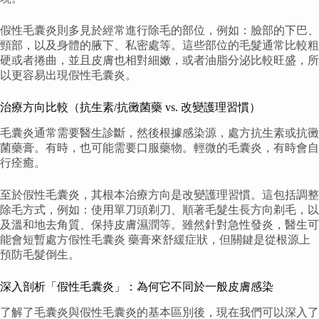
假性毛囊炎則多見於經常進行除毛的部位，例如：臉部的下巴、
頸部，以及身體的腋下、私密處等。這些部位的毛髮通常比較粗
硬或者捲曲，並且皮膚也相對細嫩，或者油脂分泌比較旺盛，所
以更容易出現假性毛囊炎。
治療方向比較（抗生素/抗黴菌藥 vs. 改變護理習慣）
毛囊炎通常需要醫生診斷，然後根據感染源，處方抗生素或抗黴
菌藥膏。有時，也可能需要口服藥物。輕微的毛囊炎，有時會自
行痊癒。
至於假性毛囊炎，其根本治療方向是改變護理習慣。這包括調整
除毛方式，例如：使用單刀頭剃刀、順著毛髮生長方向剃毛，以
及溫和地去角質、保持皮膚濕潤等。雖然針對急性發炎，醫生可
能會短暫處方假性毛囊炎 藥膏來舒緩症狀，但關鍵是從根源上
預防毛髮倒生。
深入剖析「假性毛囊炎」：為何它不同於一般皮膚感染
了解了毛囊炎與假性毛囊炎的基本區別後，現在我們可以深入了