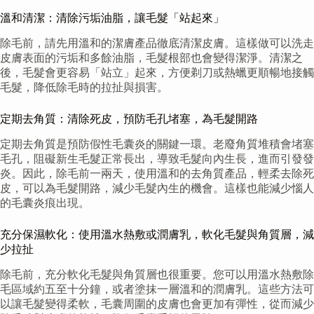
溫和清潔：清除污垢油脂，讓毛髮「站起來」
除毛前，請先用溫和的潔膚產品徹底清潔皮膚。這樣做可以洗走
皮膚表面的污垢和多餘油脂，毛髮根部也會變得潔淨。清潔之
後，毛髮會更容易「站立」起來，方便剃刀或熱蠟更順暢地接觸
毛髮，降低除毛時的拉扯與損害。
定期去角質：清除死皮，預防毛孔堵塞，為毛髮開路
定期去角質是預防假性毛囊炎的關鍵一環。老廢角質堆積會堵塞
毛孔，阻礙新生毛髮正常長出，導致毛髮向內生長，進而引發發
炎。因此，除毛前一兩天，使用溫和的去角質產品，輕柔去除死
皮，可以為毛髮開路，減少毛髮內生的機會。這樣也能減少惱人
的毛囊炎痕出現。
充分保濕軟化：使用溫水熱敷或潤膚乳，軟化毛髮與角質層，減
少拉扯
除毛前，充分軟化毛髮與角質層也很重要。您可以用溫水熱敷除
毛區域約五至十分鐘，或者塗抹一層溫和的潤膚乳。這些方法可
以讓毛髮變得柔軟，毛囊周圍的皮膚也會更加有彈性，從而減少