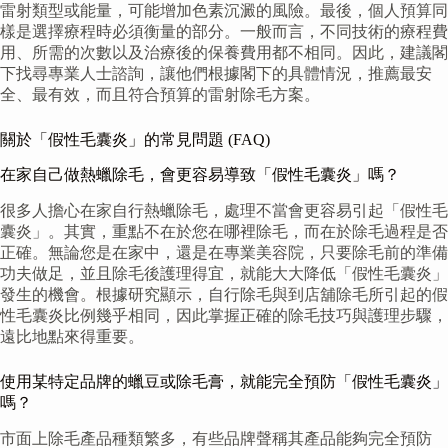
雷射類型或能量，可能增加色素沉澱的風險。最後，個人預算同
樣是選擇療程時必須衡量的部分。一般而言，不同技術的療程費
用、所需的次數以及治療後的保養費用都不相同。因此，建議閣
下找尋專業人士諮詢，讓他們根據閣下的具體情況，推薦最安
全、最有效，而且符合預算的雷射除毛方案。
關於「假性毛囊炎」的常見問題 (FAQ)
在家自己做熱蠟除毛，會更容易導致「假性毛囊炎」嗎？
很多人擔心在家自行熱蠟除毛，處理不當會更容易引起「假性毛
囊炎」。其實，重點不在於您在哪裡除毛，而在於除毛過程是否
正確。無論您是在家中，還是在專業美容院，只要除毛前的準備
功夫做足，並且除毛後護理得宜，就能大大降低「假性毛囊炎」
發生的機會。根據研究顯示，自行除毛與到店舖除毛所引起的假
性毛囊炎比例幾乎相同，因此掌握正確的除毛技巧與護理步驟，
遠比地點來得重要。
使用某特定品牌的蠟豆或除毛膏，就能完全預防「假性毛囊炎」
嗎？
市面上除毛產品種類繁多，有些品牌聲稱其產品能夠完全預防