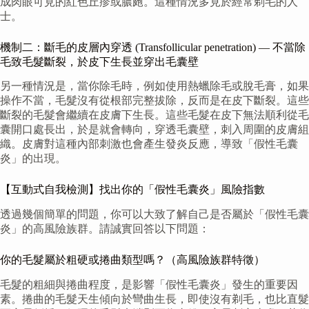
成肉眼可見的紅色丘疹或膿皰。這種情況多見於經常剃毛的人
士。
機制二：斷毛的皮層內穿透 (Transfollicular penetration) — 不當除
毛致毛髮斷裂，於皮下生長並穿出毛囊壁
另一種情況是，當你除毛時，例如使用熱蠟除毛或脫毛膏，如果
操作不當，毛髮沒有從根部完整拔除，反而是在皮下斷裂。這些
斷裂的毛髮會繼續在皮膚下生長。這些毛髮在皮下無法順利從毛
囊開口處長出，於是就會轉向，穿透毛囊壁，刺入周圍的皮膚組
織。皮膚對這種內部刺激也會產生發炎反應，導致「假性毛囊
炎」的出現。
【互動式自我檢測】找出你的「假性毛囊炎」風險指數
透過幾個簡單的問題，你可以大致了解自己是否屬於「假性毛囊
炎」的高風險族群。請誠實回答以下問題：
你的毛髮屬於粗硬或捲曲類型嗎？（高風險族群特徵）
毛髮的粗細與捲曲程度，是影響「假性毛囊炎」發生的重要因
素。捲曲的毛髮天生傾向於彎曲生長，即使沒有剃毛，也比直髮