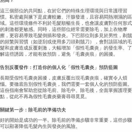
別高？
這三個部位的共同點，在於它們的特殊生理環境與日常護理習
慣。私密處與腋下是皮膚較嫩、汗腺發達，且容易悶熱潮濕的區
域。這些環境條件不利於毛髮順暢生長，也會讓皮膚對任何形式
的刺激都更敏感。同時，這些部位經常需要除毛，加上衣物摩
擦，更容易導致毛髮倒插和發炎。下巴部位則多見於男性，剃鬚
的頻繁與習慣（如逆刮或使用多刀頭剃鬚刀），會對該區域的毛
髮和皮膚造成反覆刺激，大幅增加「假性毛囊炎」的發生率。了
解這些誘因，才能有效預防，避免「毛囊炎痕」的困擾。
告別反覆發作：打造你的個人化「假性毛囊炎」預防藍圖
長期受假性毛囊炎困擾，皮膚反覆出現毛囊炎痕，確實令人煩
惱。要徹底告別假性毛囊炎，我們需要一套個人化的預防藍圖。
這份指南會幫助您從除毛前、除毛中、除毛後，全面掌握護理要
點，從此不再為假性毛囊炎藥膏尋尋覓覓。
關鍵第一步：除毛前的準備功夫
好的開始是成功的一半。除毛前的準備步驟非常重要，這些步驟
可以顯著降低毛髮內生與發炎的風險。