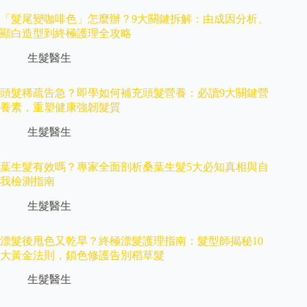
「髮尾變咖啡色」怎麼辦？9大關鍵拆解：由成因分析、
顯白造型到終極護理全攻略
生髮醫生
頭髮稀疏告急？即學如何補充頭髮營養：必讀9大關鍵營
養素，重塑健康強韌髮質
生髮醫生
葉生髮有效嗎？專家全面剖析桑葉生髮5大必知真相與自
我檢測指南
生髮醫生
漂髮後甩色又乾旱？終極漂髮護理指南：髮型師揭秘10
大黃金法則，鎖色修護告別稻草髮
生髮醫生