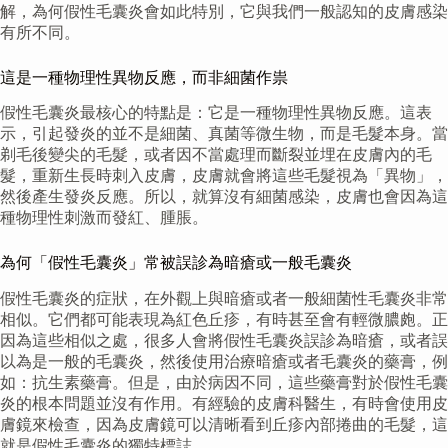
解，為何假性毛囊炎會如此特別，它與我們一般認知的皮膚感染
有所不同。
這是一種物理性異物反應，而非細菌作祟
假性毛囊炎最核心的特點是：它是一種物理性異物反應。這表
示，引起發炎的並不是細菌、真菌等微生物，而是毛髮本身。當
剃毛後變尖的毛髮，或者因不當處理而斷裂並埋在皮膚內的毛
髮，重新生長時刺入皮膚，皮膚就會將這些毛髮視為「異物」，
然後產生發炎反應。所以，就算沒有細菌感染，皮膚也會因為這
種物理性刺激而發紅、腫脹。
為何「假性毛囊炎」常被誤診為暗瘡或一般毛囊炎
假性毛囊炎的症狀，在外觀上與暗瘡或者一般細菌性毛囊炎非常
相似。它們都可能表現為紅色丘疹，有時甚至會有輕微膿皰。正
因為這些相似之處，很多人會將假性毛囊炎誤診為暗瘡，或者誤
以為是一般的毛囊炎，然後使用治療暗瘡或者毛囊炎的藥膏，例
如：抗生素藥膏。但是，由於病因不同，這些藥膏對於假性毛囊
炎的根本問題並沒有作用。有經驗的皮膚科醫生，有時會使用皮
膚鏡來檢查，因為皮膚鏡可以清晰看到丘疹內部捲曲的毛髮，這
就是假性毛囊炎的獨特標誌。