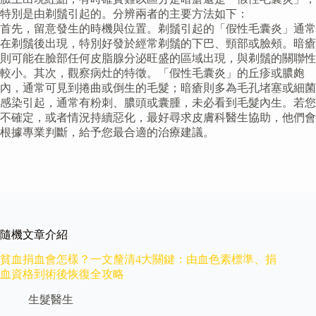
特別是由剃鬚引起的。分辨兩者的主要方法如下：
首先，留意發生的時機與位置。剃鬚引起的「假性毛囊炎」通常
在剃鬚後出現，特別好發於經常剃鬚的下巴、頸部或臉頰。暗瘡
則可能在臉部任何皮脂腺分泌旺盛的區域出現，與剃鬚的關聯性
較小。其次，觀察病灶的特徵。「假性毛囊炎」的丘疹或膿皰
內，通常可見到捲曲或倒生的毛髮；暗瘡則多為毛孔堵塞或細菌
感染引起，通常有粉刺、膿頭或囊腫，未必看到毛髮內生。若您
不確定，或者情況持續惡化，最好尋求皮膚科醫生協助，他們會
根據專業判斷，給予您最合適的治療建議。
隨機文章介紹
貧血捐血會怎樣？一文釐清4大關鍵：由血色素標準、捐
血資格到術後恢復全攻略
生髮醫生