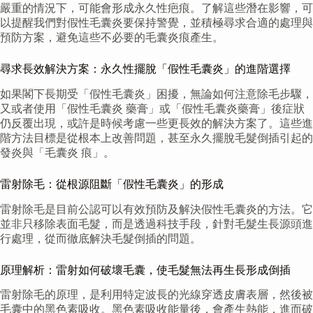
嚴重的情況下，可能會形成永久性疤痕。了解這些潛在影響，可
以提醒我們對假性毛囊炎要保持警覺，並積極尋求合適的處理與
預防方案，避免這些不必要的毛囊炎痕產生。
尋求長效解決方案：永久性擺脫「假性毛囊炎」的進階選擇
如果閣下長期受「假性毛囊炎」困擾，無論如何注意除毛步驟，
又或者使用「假性毛囊炎 藥膏」或「假性毛囊炎藥膏」後症狀
仍反覆出現，或許是時候考慮一些更長效的解決方案了。這些進
階方法目標是從根本上改善問題，甚至永久擺脫毛髮倒插引起的
發炎與「毛囊炎 痕」。
雷射除毛：從根源阻斷「假性毛囊炎」的形成
雷射除毛是目前公認可以有效預防及解決假性毛囊炎的方法。它
並非只移除表面毛髮，而是透過科技手段，針對毛髮生長源頭進
行處理，從而徹底解決毛髮倒插的問題。
原理解析：雷射如何破壞毛囊，使毛髮無法再生長形成倒插
雷射除毛的原理，是利用特定波長的光線穿透皮膚表層，然後被
毛囊中的黑色素吸收。黑色素吸收能量後，會產生熱能，進而破