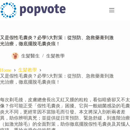
Skip
to
content
又是假性毛囊炎？必學5大對策：從預防、急救藥膏到激
光治療，徹底擺脫毛囊炎痕！
生髮醫生
生髮教學
生髮教學
Home
又是假性毛囊炎？必學5大對策：從預防、急救藥膏到激
光治療，徹底擺脫毛囊炎痕！
每次剃毛後，皮膚總會長出又紅又腫的粒粒，看似暗瘡卻又不太
像？你可能正受「假性毛囊炎」困擾。它與一般細菌感染的毛囊
炎大不同，更經常因不當除毛而引發。本文將深入剖析兩者差
異，助你辨明真兇；並提供從日常預防、緊急舒緩，到進階治療
（如激光除毛）的全面對策，助你徹底擺脫假性毛囊炎及其惱人