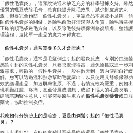
「假性毛囊炎」，這類說法通常缺乏充分的科學證據支持。雖然
優質的蠟豆或除毛膏，確實能提升除毛效果，減少對皮膚的刺
激，但要完全預防「假性毛囊炎」，單靠產品本身並不足夠。預
防假性毛囊炎的關鍵，是除毛前做好清潔與去角質，除毛時掌握
正確的順毛或逆毛方向，以及除毛後持續保濕修復肌膚。整體護
理流程，遠比單一產品的魔力來得實在。
「假性毛囊炎」通常需要多久才會痊癒？
「假性毛囊炎」通常是毛髮倒生引起的發炎反應，有別於由細菌
感染引起的真性毛囊炎。只要您處理得當，避免搔抓或進一步刺
激患處，輕微的「假性毛囊炎」一般在數天到一週內便能自行緩
解。您可以透過溫和熱敷幫助毛髮露出，以及使用具舒緩保濕功
效的護理產品，加速肌膚復原。不過，若情況較為嚴重，例如出
現明顯紅腫、疼痛，甚至發展成膿皰，或留下惱人的毛囊炎痕，
建議諮詢醫生意見，可能需要醫生處方的
假性毛囊炎藥膏
或口服
藥物，協助控制炎症。
我應如何分辨臉上的是暗瘡，還是由剃鬚引起的「假性毛囊
炎」？
臉上出現紅點，有時確實難以區分是暗瘡還是「假性毛囊炎」，