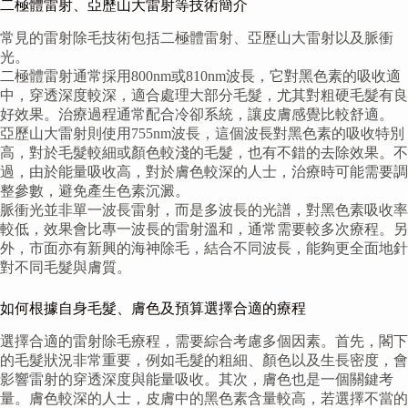
二極體雷射、亞歷山大雷射等技術簡介
常見的雷射除毛技術包括二極體雷射、亞歷山大雷射以及脈衝
光。
二極體雷射通常採用800nm或810nm波長，它對黑色素的吸收適
中，穿透深度較深，適合處理大部分毛髮，尤其對粗硬毛髮有良
好效果。治療過程通常配合冷卻系統，讓皮膚感覺比較舒適。
亞歷山大雷射則使用755nm波長，這個波長對黑色素的吸收特別
高，對於毛髮較細或顏色較淺的毛髮，也有不錯的去除效果。不
過，由於能量吸收高，對於膚色較深的人士，治療時可能需要調
整參數，避免產生色素沉澱。
脈衝光並非單一波長雷射，而是多波長的光譜，對黑色素吸收率
較低，效果會比專一波長的雷射溫和，通常需要較多次療程。另
外，市面亦有新興的海神除毛，結合不同波長，能夠更全面地針
對不同毛髮與膚質。
如何根據自身毛髮、膚色及預算選擇合適的療程
選擇合適的雷射除毛療程，需要綜合考慮多個因素。首先，閣下
的毛髮狀況非常重要，例如毛髮的粗細、顏色以及生長密度，會
影響雷射的穿透深度與能量吸收。其次，膚色也是一個關鍵考
量。膚色較深的人士，皮膚中的黑色素含量較高，若選擇不當的