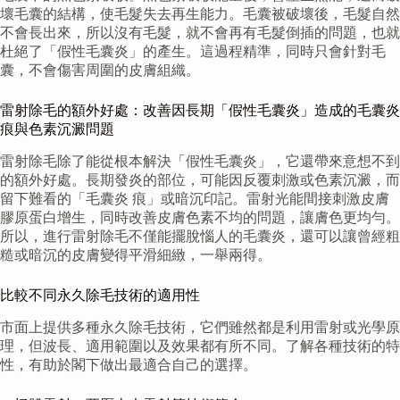
壞毛囊的結構，使毛髮失去再生能力。毛囊被破壞後，毛髮自然
不會長出來，所以沒有毛髮，就不會再有毛髮倒插的問題，也就
杜絕了「假性毛囊炎」的產生。這過程精準，同時只會針對毛
囊，不會傷害周圍的皮膚組織。
雷射除毛的額外好處：改善因長期「假性毛囊炎」造成的毛囊炎
痕與色素沉澱問題
雷射除毛除了能從根本解決「假性毛囊炎」，它還帶來意想不到
的額外好處。長期發炎的部位，可能因反覆刺激或色素沉澱，而
留下難看的「毛囊炎 痕」或暗沉印記。雷射光能間接刺激皮膚
膠原蛋白增生，同時改善皮膚色素不均的問題，讓膚色更均勻。
所以，進行雷射除毛不僅能擺脫惱人的毛囊炎，還可以讓曾經粗
糙或暗沉的皮膚變得平滑細緻，一舉兩得。
比較不同永久除毛技術的適用性
市面上提供多種永久除毛技術，它們雖然都是利用雷射或光學原
理，但波長、適用範圍以及效果都有所不同。了解各種技術的特
性，有助於閣下做出最適合自己的選擇。