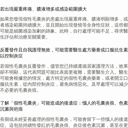
若出現嚴重疼痛、膿液增多或感染範圍擴大
如果您發現假性毛囊炎的患處出現嚴重疼痛、膿液明顯增多，或
者感染範圍持續擴大，並且開始出現發燒等全身性症狀，這些都
可能是細菌感染加劇的跡象。此時，自行處理可能不足，尋求醫
生評估和治療至關重要。
反覆發作且自我護理無效，可能需要醫生處方藥膏或口服抗生素
以控制炎症
若假性毛囊炎反覆發作，儘管您已持續遵循居家護理方法，效果
卻不明顯，這代表問題可能比表面更複雜，需要醫生介入。醫生
可能會根據您的情況，處方特定的假性毛囊炎藥膏，或者開立口
服抗生素，從內部控制炎症，避免病情惡化。及早處理可以減少
不必要的毛囊炎痕。
了解「假性毛囊炎」可能造成的後遺症：惱人的毛囊炎痕、色素
沉澱與疤痕
長期或未經妥善處理的假性毛囊炎，可能會留下一些惱人的後遺
症。這包括持續性發紅的毛囊炎痕、炎症後色素沉澱，甚至在更