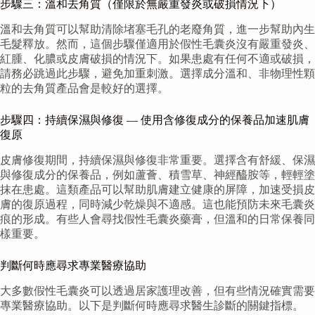
步驟三：溫和去角質（僅限於無嚴重發炎或破損情況下）
溫和去角質可以幫助清除堵塞毛孔的老廢角質，進一步幫助內生
毛髮釋放。然而，這個步驟僅適用於假性毛囊炎沒有嚴重發炎、
紅腫、化膿或皮膚破損的情況下。如果患處有任何不適或破損，
請務必跳過此步驟，避免加重刺激。選擇成分溫和、非物理性顆
粒的去角質產品會是較好的選擇。
步驟四：持續保濕與修復 — 使用含修復成分的保養品加速肌膚
復原
皮膚修復期間，持續保濕與修復非常重要。選擇含有舒緩、保濕
與修復成分的保養品，例如蘆薈、積雪草、神經醯胺等，輕輕塗
抹在患處。這類產品可以幫助肌膚建立健康的屏障，加速受損皮
膚的復原過程，同時減少乾燥與不適感。這也能預防未來毛囊炎
痕的形成。有些人會尋找假性毛囊炎藥膏，但溫和的日常保養同
樣重要。
判斷何時應尋求專業醫療協助
大多數假性毛囊炎可以透過居家護理改善，但有些情況確實需要
專業醫療協助。以下是判斷何時應尋求醫生診斷的關鍵指標。