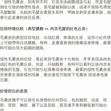
「假性毛囊炎」則有所不同，它並非由細菌感染引起，而是毛髮
倒生引致的物理性發炎。當毛髮被剃除以後，或者不當除毛導致
毛髮斷裂，尖銳的毛髮在重新生長時，彎曲並刺穿皮膚表面，就
會引起皮膚的炎症反應。
症狀特徵比較（典型膿皰 vs. 內含毛髮的紅色丘疹）
毛囊炎的典型症狀包括：出現紅腫、疼痛的丘疹，這些小紅疙瘩
上可能帶有白頭膿皰。有時，皮膚還會感到搔癢或者疼痛，嚴重
時可能出現大範圍的腫脹。
假性毛囊炎的症狀，看起來與毛囊炎十分相似，常常表現為肉色
或紅色的毛囊丘疹。但是，仔細觀察，有時可以看到丘疹內含有
捲曲的毛髮。它也可能引起搔癢或者疼痛，嚴重的假性毛囊炎甚
至會產生濕疹樣的現象，癒合後也可能留下毛囊炎 痕或者色素
沉澱。
好發部位的差異
毛囊炎幾乎可以發生在身體的任何部位，包括臉部、頭皮、頸
部、背部、胸部、腋下以及四肢，甚至連手掌和腳底都可能出
現。