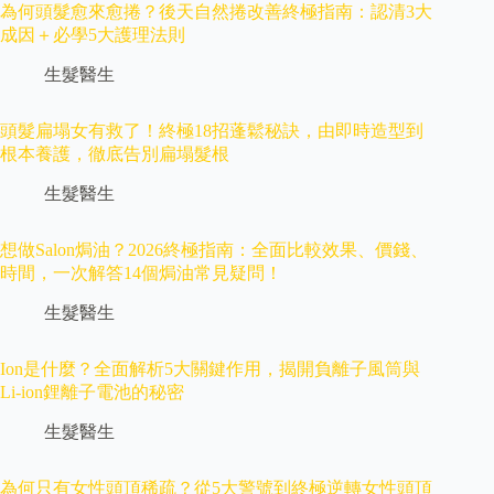
為何頭髮愈來愈捲？後天自然捲改善終極指南：認清3大
成因＋必學5大護理法則
生髮醫生
頭髮扁塌女有救了！終極18招蓬鬆秘訣，由即時造型到
根本養護，徹底告別扁塌髮根
生髮醫生
想做Salon焗油？2026終極指南：全面比較效果、價錢、
時間，一次解答14個焗油常見疑問！
生髮醫生
Ion是什麼？全面解析5大關鍵作用，揭開負離子風筒與
Li-ion鋰離子電池的秘密
生髮醫生
為何只有女性頭頂稀疏？從5大警號到終極逆轉女性頭頂