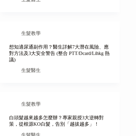
生髮教學
想知適尿通副作用？醫生詳解7大潛在風險、應
對方法及3大安全警告 (整合 PTT/Dcard/Lihkg 熱
議)
生髮醫生
生髮教學
白頭髮越來越多怎麼辦？專家親授3大逆轉對
策，從根源KO白髮，告別「越拔越多」！
生髮醫生