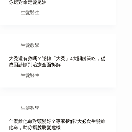
你選對命定髮尾油
生髮醫生
生髮教學
大禿還有救嗎？逆轉「大禿」4大關鍵策略，從
成因診斷到治療全面拆解
生髮醫生
生髮教學
什麼維他命對頭髮好？專家拆解7大必食生髮維
他命，助你擺脫脫髮危機