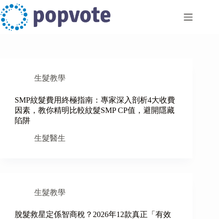
Skip
to
content
生髮教學
SMP紋髮費用終極指南：專家深入剖析4大收費
因素，教你精明比較紋髮SMP CP值，避開隱藏
陷阱
生髮醫生
生髮教學
脫髮救星定係智商稅？2026年12款真正「有效