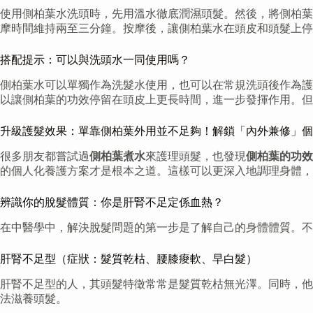
使用側柏葉水洗頭時，先用溫水徹底潤濕頭髮。然後，將側柏葉
摩時間維持兩至三分鐘。按摩後，讓側柏葉水在頭皮和頭髮上停
搭配提示：可以與洗頭水一同使用嗎？
側柏葉水可以單獨作為洗髮水使用，也可以在常規洗頭後作為護
以讓側柏葉的功效停留在頭皮上更長時間，進一步發揮作用。但
升級護髮效果：單靠側柏葉外用並不足夠！解鎖「內外兼修」個
很多朋友都嘗試過
側柏葉煮水
來護理頭髮，也發現
側柏葉的功效
的個人化養護方案才是根本之道。這樣可以更深入地調理身體，
辨識你的脫髮體質：你是肝腎不足定係血熱？
在中醫學中，解決脫髮問題的第一步是了解自己的身體體質。不
肝腎不足型（症狀：髮質乾枯、腰膝痠軟、早白髮）
肝腎不足型的人，其頭髮特徵常常是髮質乾枯無光澤。同時，他
法滋養頭髮。