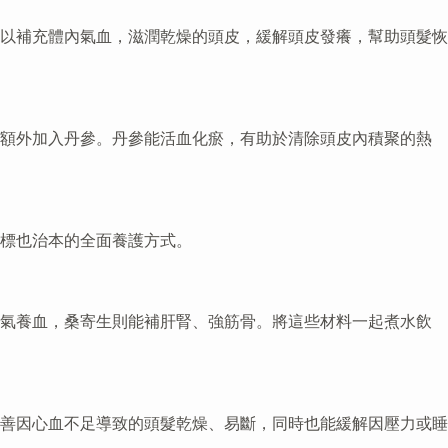
以補充體內氣血，滋潤乾燥的頭皮，緩解頭皮發癢，幫助頭髮恢
額外加入丹參。丹參能活血化瘀，有助於清除頭皮內積聚的熱
標也治本的全面養護方式。
補氣養血，桑寄生則能補肝腎、強筋骨。將這些材料一起煮水飲
善因心血不足導致的頭髮乾燥、易斷，同時也能緩解因壓力或睡