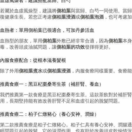
血虛風燥者：建議搭配當歸、白芍
若屬於血虛風燥型，建議將
側柏葉
與當歸、白芍一同使用。當歸
復健康生長。若您正考慮
側柏葉浸酒
或
側柏葉泡酒
，也可考慮加
血熱者：單用側柏葉已很適合，可加丹參活血
血熱型的朋友，單用
側柏葉
外敷已經非常合適，因為
側柏葉
本身
毒，改善頭皮油膩問題，讓
側柏葉的功效
發揮得更好。
內服食療配合：從根本滋養髮根
除了外用
側柏葉煮水
或
側柏葉浸酒
，內服食療同樣重要。食療能
推薦食療一：黑豆杞棗桑寄生茶（補肝腎、養血）
我們推薦第一款食療是黑豆杞棗桑寄生茶。這款茶飲對於補肝
用，長期堅持能有效改善肝腎不足和血虛引起的脫髮問題。
推薦食療二：柏子仁燉豬心（養心安神、潤燥）
第二款推薦食療是柏子仁燉豬心。柏子仁具有養心安神、潤腸通
眠問題引起的脫髮。它的滋潤作用，也有助於改善頭皮乾燥情況