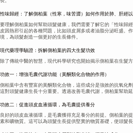
長。
性味歸經：了解側柏葉（性寒，味苦澀）如何作用於肺、肝經以
要理解側柏葉如何幫助頭髮健康，我們需要了解它的「性味歸經
皮因熱邪引起的各種問題，比如頭皮屑多或者油脂分泌旺盛。
境，為頭髮創造一個更好的生長條件。
現代藥理學驗證：拆解側柏葉的四大生髮功效
除了傳統中醫的智慧，現代科學研究也開始揭示側柏葉在生髮方
功效一：增強毛囊代謝功能（黃酮類化合物的作用）
側柏葉中含有豐富的黃酮類化合物，這些成分是強效的抗氧化劑
這對頭髮健康生長十分重要。透過改善毛囊代謝，側柏葉幫助延
功效二：促進頭皮血液循環，為毛囊提供養分
良好的頭皮血液循環，是毛囊獲得充足養分的前提。側柏葉的提
素和礦物質。這可以為頭髮生長提供堅實的物質基礎，使頭髮長