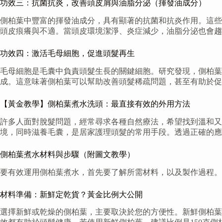
功效三：抗菌抗炎，改善頭皮屑與油脂分泌（揮發油成分）
側柏葉中豐富的揮發油成分，具有顯著的抗菌和抗炎作用。這些
頭皮痕癢與不適。當頭皮環境潔淨、炎症減少，油脂分泌也會趨
功效四：激活毛母細胞，促進頭髮再生
毛母細胞是毛囊中負責頭髮生長的關鍵細胞。研究發現，側柏葉
成。這意味著側柏葉可以幫助改善頭髮稀疏問題，甚至有助於促
【黃金教學】側柏葉煮水洗頭：最直接有效的外用方法
許多人面對脫髮問題，經常尋求各種自然療法，希望找到溫和
境，同時滋養毛囊，是居家護理頭髮的常用手段。透過正確的應
側柏葉煮水材料與步驟（附圖文教學）
要有效運用側柏葉煮水，首先要了解所需材料，以及製作過程。
材料準備：新鮮定乾貨？黃金比例大公開
選擇新鮮或乾燥的側柏葉，主要取決於您的方便性。新鮮側柏葉