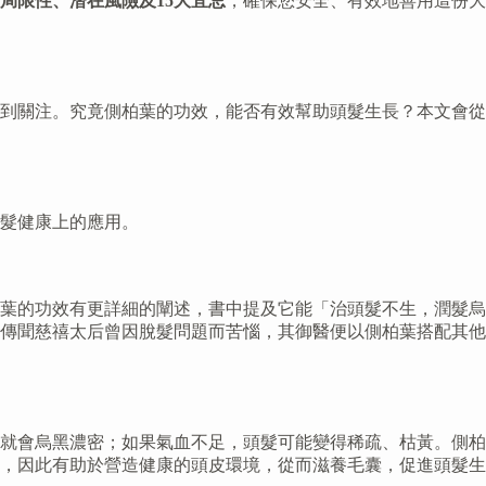
局限性、潛在風險及15大宜忌
，確保您安全、有效地善用這份大
到關注。究竟側柏葉的功效，能否有效幫助頭髮生長？本文會從
髮健康上的應用。
葉的功效有更詳細的闡述，書中提及它能「治頭髮不生，潤髮烏
傳聞慈禧太后曾因脫髮問題而苦惱，其御醫便以側柏葉搭配其他
就會烏黑濃密；如果氣血不足，頭髮可能變得稀疏、枯黃。側柏
，因此有助於營造健康的頭皮環境，從而滋養毛囊，促進頭髮生