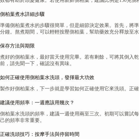
效都有助於頭髮健康。若使用新鮮側柏葉，建議比例是150克側
側柏葉煮水詳細步驟
準備側柏葉煮水的步驟很簡單，但是細節決定效果。首先，將準
分鐘。熬煮期間，可以輕輕按壓側柏葉，幫助藥效充分釋放至水
保存方法與期限
煮好的側柏葉水，最好當天使用完畢。若有剩餘，可將其倒入乾
前，請先聞一下，確認沒有異味。
如何正確使用側柏葉水洗頭，發揮最大功效
製作好側柏葉水，下一步就是學習如何正確使用它來洗頭。正確
建議使用頻率：一週應該用幾次？
側柏葉水洗頭的頻率，建議一週使用兩至三次。初期可以嘗試每
己的頻率非常重要。
正確洗頭技巧：按摩手法與停留時間