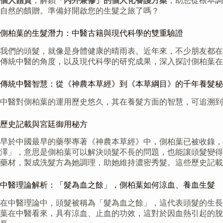
個人體質
，解鎖
「內外兼修」的個人化養護方案
，助您從根本調
自然的饋贈。準備好開啟您的生髮之旅了嗎？
側柏葉的生髮潛力：中醫古籍與現代科學的雙重驗證
我們的頭髮，就像是身體健康的晴雨表。近年來，不少朋友都在
傳統中醫的角度，以及現代科學的研究成果，深入探討側柏葉在
傳統中醫智慧：從《神農本草經》到《本草綱目》的千年養髮秘
中醫對側柏葉的運用歷史悠久，其在養髮方面的智慧，可追溯到
歷史記載與宮廷御用秘方
早於中國最早的藥學專著《神農本草經》中，側柏葉已被收錄，
澤」，意思是側柏葉可以解決頭髮不長的問題，也能讓頭髮變得
藥材，製成洗髮方為她調理，助她維持濃密秀髮。這些歷史記載
中醫理論解析：「髮為血之餘」，側柏葉如何涼血、養血生髮
在中醫理論中，頭髮被稱為「髮為血之餘」，這代表頭髮的生長
葉在中醫看來，具有涼血、止血的功效，這對於因血熱引起的脫