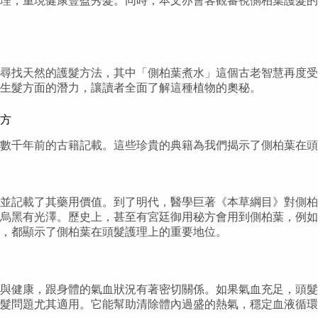
理，重現健康豐盈秀髮。同時，本文亦會客觀審視側柏葉護髮的
尋找天然的護髮方法，其中「側柏葉煮水」這個古老智慧再度受
生髮方面的潛力，讓讀者全面了解這種植物的奧秘。
方
數千年前的古籍記載。這些珍貴的典籍為我們揭示了側柏葉在頭
並記載了其藥用價值。到了明代，醫學巨著《本草綱目》對側柏
烏黑有光澤。歷史上，甚至有宮廷御用秘方會用到側柏葉，例如
，都顯示了側柏葉在頭髮護理上的重要地位。
與健康，跟身體的氣血狀況有著密切關係。如果氣血充足，頭髮
髮問題尤其適用。它能幫助清除體內過盛的熱氣，穩定血液循環