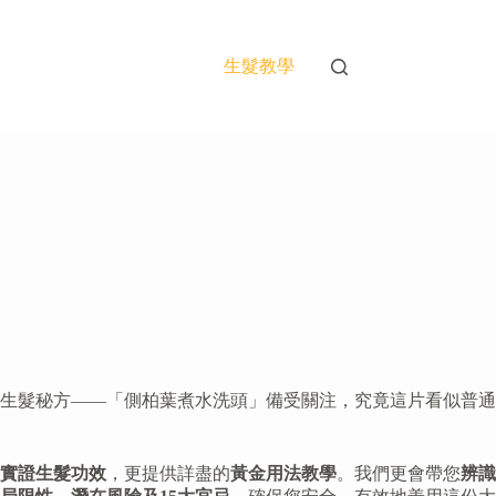
生髮教學
生髮秘方——「側柏葉煮水洗頭」備受關注，究竟這片看似普通
實證生髮功效
，更提供詳盡的
黃金用法教學
。我們更會帶您
辨識