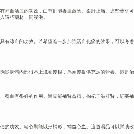
有補血活血的功效，白芍則能養血斂陰、柔肝止痛。這些藥材可
入這些藥材一同浸泡。
具有涼血的功效。若希望進一步加強活血化瘀的效果，可以考慮
夠從身體內部根本上滋養髮根，為頭髮提供充足的營養。這是治
腎、養血有很好的作用。黑豆能補腎益精，枸杞子滋肝腎，紅棗
便的功效。豬心則能以形補形，補益心血。這道湯品可以幫助改
。