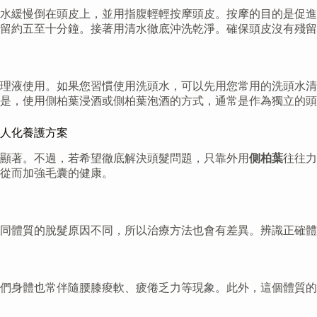
水緩慢倒在頭皮上，並用指腹輕輕按摩頭皮。按摩的目的是促進
留約五至十分鐘。接著用清水徹底沖洗乾淨。確保頭皮沒有殘留
理液使用。如果您習慣使用洗頭水，可以先用您常用的洗頭水清
是，使用側柏葉浸酒或側柏葉泡酒的方式，通常是作為獨立的頭
人化養護方案
顯著。不過，若希望徹底解決頭髮問題，只靠外用
側柏葉
往往力
從而加強毛囊的健康。
同體質的脫髮原因不同，所以治療方法也會有差異。辨識正確體
們身體也常伴隨腰膝痠軟、疲倦乏力等現象。此外，這個體質的