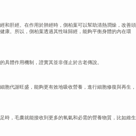
經和肝經。在作用於肺經時，側柏葉可以幫助清熱潤燥，改善頭
會健康。所以，側柏葉透過其性味歸經，能夠平衡身體的內在環
的具體作用機制，證實其並非僅止於古老傳說。
細胞代謝旺盛，能夠更有效地吸收營養，進行細胞修復與再生，
足時，毛囊就能接收到更多的氧氣和必需的營養物質，比如維生