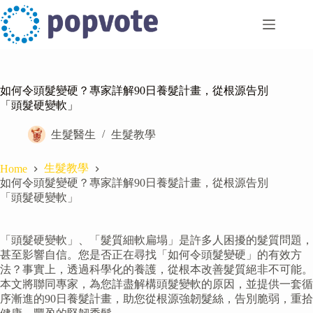
Skip
to
content
如何令頭髮變硬？專家詳解90日養髮計畫，從根源告別
「頭髮硬變軟」
生髮醫生
生髮教學
生髮教學
Home
如何令頭髮變硬？專家詳解90日養髮計畫，從根源告別
「頭髮硬變軟」
「頭髮硬變軟」、「髮質細軟扁塌」是許多人困擾的髮質問題，
甚至影響自信。您是否正在尋找「如何令頭髮變硬」的有效方
法？事實上，透過科學化的養護，從根本改善髮質絕非不可能。
本文將聯同專家，為您詳盡解構頭髮變軟的原因，並提供一套循
序漸進的90日養髮計畫，助您從根源強韌髮絲，告別脆弱，重拾