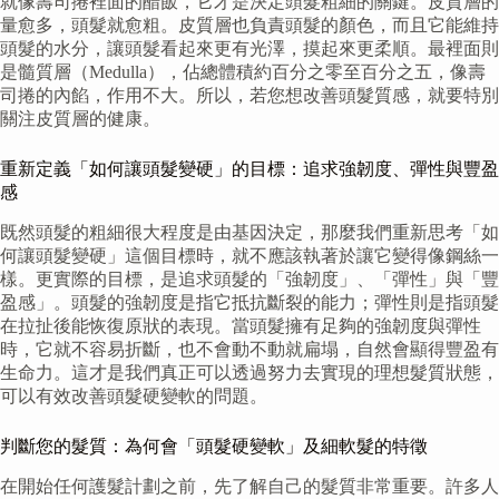
就像壽司捲裡面的醋飯，它才是決定頭髮粗細的關鍵。皮質層的
量愈多，頭髮就愈粗。皮質層也負責頭髮的顏色，而且它能維持
頭髮的水分，讓頭髮看起來更有光澤，摸起來更柔順。最裡面則
是髓質層（Medulla），佔總體積約百分之零至百分之五，像壽
司捲的內餡，作用不大。所以，若您想改善頭髮質感，就要特別
關注皮質層的健康。
重新定義「如何讓頭髮變硬」的目標：追求強韌度、彈性與豐盈
感
既然頭髮的粗細很大程度是由基因決定，那麼我們重新思考「如
何讓頭髮變硬」這個目標時，就不應該執著於讓它變得像鋼絲一
樣。更實際的目標，是追求頭髮的「強韌度」、「彈性」與「豐
盈感」。頭髮的強韌度是指它抵抗斷裂的能力；彈性則是指頭髮
在拉扯後能恢復原狀的表現。當頭髮擁有足夠的強韌度與彈性
時，它就不容易折斷，也不會動不動就扁塌，自然會顯得豐盈有
生命力。這才是我們真正可以透過努力去實現的理想髮質狀態，
可以有效改善頭髮硬變軟的問題。
判斷您的髮質：為何會「頭髮硬變軟」及細軟髮的特徵
在開始任何護髮計劃之前，先了解自己的髮質非常重要。許多人