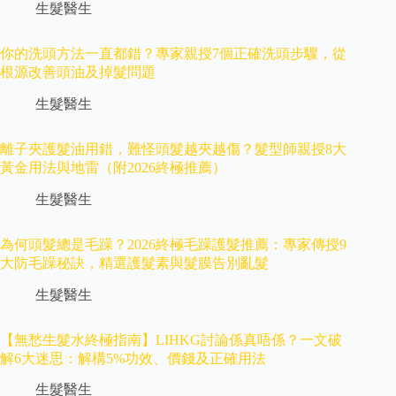
生髮醫生
你的洗頭方法一直都錯？專家親授7個正確洗頭步驟，從
根源改善頭油及掉髮問題
生髮醫生
離子夾護髮油用錯，難怪頭髮越夾越傷？髮型師親授8大
黃金用法與地雷（附2026終極推薦）
生髮醫生
為何頭髮總是毛躁？2026終極毛躁護髮推薦：專家傳授9
大防毛躁秘訣，精選護髮素與髮膜告別亂髮
生髮醫生
【無愁生髮水終極指南】LIHKG討論係真唔係？一文破
解6大迷思：解構5%功效、價錢及正確用法
生髮醫生