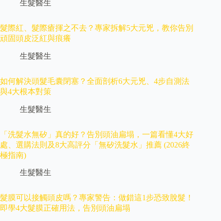
生髮醫生
髮際紅、髮際瘡揮之不去？專家拆解5大元兇，教你告別
頑固頭皮泛紅與痕癢
生髮醫生
如何解決頭髮毛囊閉塞？全面剖析6大元兇、4步自測法
與4大根本對策
生髮醫生
「洗髮水無矽」真的好？告別頭油扁塌，一篇看懂4大好
處、選購法則及8大高評分「無矽洗髮水」推薦 (2026終
極指南)
生髮醫生
髮膜可以接觸頭皮嗎？專家警告：做錯這1步恐致脫髮！
即學4大髮膜正確用法，告別頭油扁塌