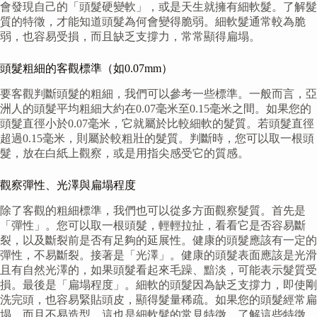
會發現自己的「頭髮硬變軟」，或是天生就擁有細軟髮。了解髮
質的特徵，才能知道頭髮為何會變得脆弱。細軟髮通常較為脆
弱，也容易受損，而且缺乏支撐力，常常顯得扁塌。
頭髮粗細的客觀標準（如0.07mm）
要客觀判斷頭髮的粗細，我們可以參考一些標準。一般而言，亞
洲人的頭髮平均粗細大約在0.07毫米至0.15毫米之間。如果您的
頭髮直徑小於0.07毫米，它就屬於比較細軟的髮質。若頭髮直徑
超過0.15毫米，則屬於較粗壯的髮質。判斷時，您可以取一根頭
髮，放在白紙上觀察，或是用指尖感受它的質感。
觀察彈性、光澤與扁塌程度
除了客觀的粗細標準，我們也可以從多方面觀察髮質。首先是
「彈性」。您可以取一根頭髮，輕輕拉扯，看看它是否容易斷
裂，以及斷裂前是否有足夠的延展性。健康的頭髮應該有一定的
彈性，不易斷裂。接著是「光澤」。健康的頭髮表面應該是光滑
且有自然光澤的，如果頭髮看起來毛躁、黯淡，可能表示髮質受
損。最後是「扁塌程度」。細軟的頭髮因為缺乏支撐力，即使剛
洗完頭，也容易緊貼頭皮，顯得髮量稀疏。如果您的頭髮經常扁
塌，而且不易造型，這也是細軟髮的常見特徵。了解這些特徵，