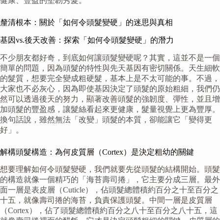
健康、豐盈的堅韌秀髮。
釐清根本：關於「如何令頭髮變硬」的迷思與真相
基因vs.後天改善：探索「如何令頭髮變硬」的潛力
不少朋友都好奇，到底如何讓頭髮變硬呢？其實，這並不是一個
簡單的問題，因為頭髮的特性與先天基因有密切關係。天生細軟
的髮質，想要完全變成粗硬髮，基本上是不太可能的事。不過，
大家也不必灰心，因為即使基因決定了頭髮的原始粗細，我們仍
然可以透過後天的努力，顯著改善頭髮的強韌度、彈性，並且增
加頭髮的豐盈感，讓髮絲看起來更健康，髮量視覺上更為豐厚。
換句話說，雖然無法「改變」頭髮的本質，卻能讓它「變得更
好」。
解構頭髮構造：為何皮質層（Cortex）是決定粗幼的關鍵
想要理解如何令頭髮變硬，我們就要先從頭髮的結構開始。頭髮
的構造就像一個精巧的「海苔壽司捲」，它主要分成三層。最外
面一層是表皮層（Cuticle），佔頭髮總體積約百分之十至百分之
十五，就像壽司捲的海苔，負責保護頭髮。中間一層是皮質層
（Cortex），佔了頭髮總體積約百分之八十至百分之八十五，這