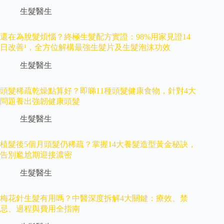
生髮醫生
還在為脫髮煩惱？終極生髮配方實證：98%用家見證14
日改善¹，全方位解構最強生髮片及生髮泡沫功效
生髮醫生
頭髮稀疏乾燥點算好？即睇11種頭髮健康食物，針對4大
問題養出強韌健康頭髮
生髮醫生
植髮後5個月頭髮仍稀疏？掌握14大養髮造型黃金秘訣，
告別尷尬期迎接濃密
生髮醫生
梅花針生髮有用嗎？中醫深度拆解4大關鍵：療效、禁
忌、過程與費用全指南