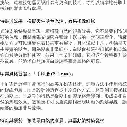
挑染。這種技術需要設計師有更高的技巧，才可以精準地分取出
極細的髮束進行處理。
特點與效果：模擬天生髮色光澤，效果極致細膩
光線染的特點是呈現一種極致自然的視覺效果。它不是要創造明
顯的色塊，而是像陽光灑落在頭髮上形成的自然明暗變化。這種
挑染方式可以讓髮色看起來更有層次，且光澤感十足，彷彿是天
生麗質的髮色。因為髮束非常細小，白髮會被這些細膩的挑染線
條自然地分散和掩蓋，效果非常柔和細緻。它很適合希望提升髮
型質感，並追求自然無痕白髮調整臺北風格的顧客。
歐美風格首選：「手刷染 (Balayage)」
手刷染是近年非常流行的歐美系挑染技術。這種方法不使用傳統
的錫紙包裹，而是設計師透過徒手刷染的方式，將染劑直接塗抹
在頭髮上。手刷染的特點是從髮中到髮尾逐漸變淺，形成柔和自
然的漸層效果。這種技術可以避免髮根出現明顯的染髮界線，讓
頭髮的過渡非常流暢。
特點與優勢：創造最自然的漸層，無需頻繁補染髮根