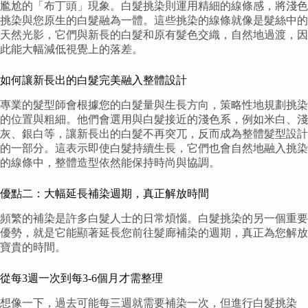
尷尬的「布丁頭」現象。白髮挑染則運用精細的線條感，將淺色
挑染與您原生的白髮融為一體。這些挑染的線條就像是髮絲中的
天然光影，它們與新長的白髮和原有髮色交織，自然地過渡，因
此能大幅減低視覺上的落差。
如何讓新長出的白髮完美融入整體設計
專業的髮型師會根據您的白髮量與生長方向，策略性地規劃挑染
的位置與粗細。他們會選用與白髮接近的淺色系，例如米白、淺
灰、銀白等，讓新長出的白髮不再突兀，反而成為整體髮型設計
的一部分。這表示即使白髮持續生長，它們也會自然地融入挑染
的線條中，整體造型依然能保持時尚與協調。
優點二：大幅延長補染週期，真正解放時間
頻繁的補染是許多白髮人士的日常煩惱。白髮挑染的另一個重要
優勢，就是它能顯著延長您前往髮廊補染的週期，真正為您解放
寶貴的時間。
從每3週一次到每3-6個月才需整理
想像一下，過去可能每三週就需要補染一次，但進行白髮挑染