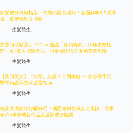
頭髮成分終極指南：想知頭髮食咩好？全面解析8大營養
素，重塑強韌亮澤髮
生髮醫生
驚覺頭頂髮量少？Dcard熱議「頭頂稀疏」終極自救指
南：實測3大增髮產品、拆解成因與營養補充全攻略
生髮醫生
【禿頭英文】「扒頭」點講？全面拆解 10 個必學字詞、
醫學術語與文化避雷指南
生髮醫生
桂圓美洗頭水好唔好用？消委會報告揭安全風險，專家
教你4步揀啱替代品及避開成分陷阱
生髮醫生