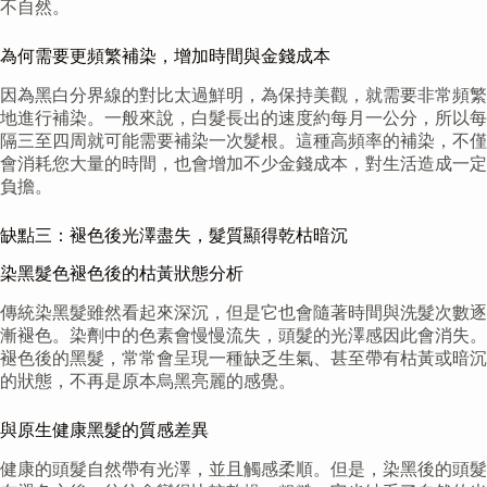
不自然。
為何需要更頻繁補染，增加時間與金錢成本
因為黑白分界線的對比太過鮮明，為保持美觀，就需要非常頻繁
地進行補染。一般來說，白髮長出的速度約每月一公分，所以每
隔三至四周就可能需要補染一次髮根。這種高頻率的補染，不僅
會消耗您大量的時間，也會增加不少金錢成本，對生活造成一定
負擔。
缺點三：褪色後光澤盡失，髮質顯得乾枯暗沉
染黑髮色褪色後的枯黃狀態分析
傳統染黑髮雖然看起來深沉，但是它也會隨著時間與洗髮次數逐
漸褪色。染劑中的色素會慢慢流失，頭髮的光澤感因此會消失。
褪色後的黑髮，常常會呈現一種缺乏生氣、甚至帶有枯黃或暗沉
的狀態，不再是原本烏黑亮麗的感覺。
與原生健康黑髮的質感差異
健康的頭髮自然帶有光澤，並且觸感柔順。但是，染黑後的頭髮