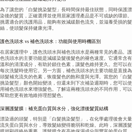
為了讓您的「白髮挑染髮型」長時間保持最佳狀態，同時保護漂
染後的髮質，正確選擇並使用居家護理產品是不可或缺的環節。
挑選適合的洗護用品，能夠有效減緩顏色流失，並滋養受損的髮
絲，使頭髮保持健康光澤。
護色洗頭水 vs 補色洗頭水：功能與使用時機區別
在居家護理中，護色洗頭水與補色洗頭水是兩種常見的產品。護
色洗頭水的主要功能是減緩染髮後髮色的褪色速度。它通常含有
溫和的清潔成分，有助於鎖住色素，讓髮色維持更久。您可以在
每次洗髮時使用它。另一方面，補色洗頭水的主要功能是直接為
頭髮補充流失的色素，恢復髮色的飽和度與光澤。當您的「白髮
挑染髮型」顏色開始變淡，但還未到下次補染週期時，您可以使
用補色洗頭水來增強髮色。了解這兩種洗頭水的不同作用，可以
幫助您更有效地維持理想髮色。
深層護髮膜：補充蛋白質與水分，強化漂後髮質結構
漂染過的頭髮，特別是「白髮挑染髮型」，在化學處理後會大量
流失蛋白質與水分，導致髮絲變得脆弱和乾燥。此時，深層護髮
膜就顯得格外重要。護髮膜含有高效保濕成分與豐富的蛋白質，