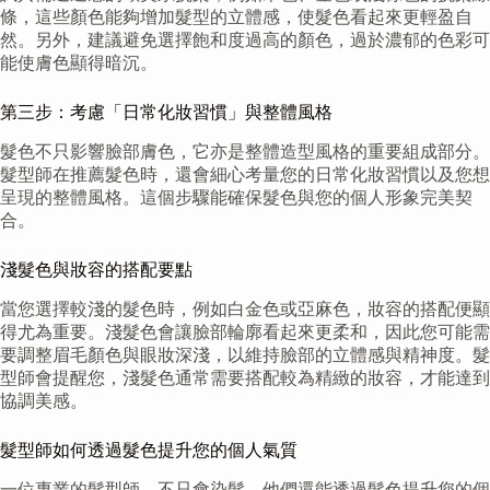
條，這些顏色能夠增加髮型的立體感，使髮色看起來更輕盈自
然。另外，建議避免選擇飽和度過高的顏色，過於濃郁的色彩可
能使膚色顯得暗沉。
第三步：考慮「日常化妝習慣」與整體風格
髮色不只影響臉部膚色，它亦是整體造型風格的重要組成部分。
髮型師在推薦髮色時，還會細心考量您的日常化妝習慣以及您想
呈現的整體風格。這個步驟能確保髮色與您的個人形象完美契
合。
淺髮色與妝容的搭配要點
當您選擇較淺的髮色時，例如白金色或亞麻色，妝容的搭配便顯
得尤為重要。淺髮色會讓臉部輪廓看起來更柔和，因此您可能需
要調整眉毛顏色與眼妝深淺，以維持臉部的立體感與精神度。髮
型師會提醒您，淺髮色通常需要搭配較為精緻的妝容，才能達到
協調美感。
髮型師如何透過髮色提升您的個人氣質
一位專業的髮型師，不只會染髮，他們還能透過髮色提升您的個