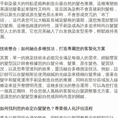
手刷染最大的特點是能夠創造出最自然的髮色漸層。這種漸變效
果讓頭髮看起來隨性又時尚，並且因為染劑不會直接刷到髮根，
所以新生白髮或原生髮色長出來時，不會形成突兀的「布丁
頭」。這代表您可以大幅延長補染髮根的週期，讓您無需頻繁回
訪髮廊。這種低維護的特性，讓手刷染成為許多追求時尚白髮髮
型人士的首選。它也完美融入了白发挑染发型美學，輕鬆維持美
麗。
技術整合：如何融合多種技法，打造專屬您的客製化方案
其實，單一的挑染技術未必能完全滿足每個人的需求。經驗豐富
的髮型設計師會根據您的白髮分佈、髮量、原生髮色、髮質狀
況，以及您希望達到的效果，靈活融合多種挑染技法。例如，設
計師可以在髮根附近使用細膩的光線染來模糊白髮界線，接著在
髮中和髮尾運用手刷染創造自然的漸層，同時在部分區域加入線
條染來提升整體明亮度。這種多技法的整合運用，可以為您打造
一個真正獨特、符合您個人風格的客製化白髮調整臺北方案。這
是讓您的白髮髮型兼顧自然感與時尚度的關鍵。
如何找到您的命定白髮髮色？專業個人化評估流程
要為白髮尋找合適的髮色，同時進行白髮調整臺北的髮型設計，