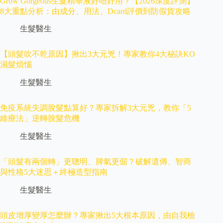
Grow Gorgeous生髮精華液好唔好用？【2026深度評測】
8大重點分析：由成分、用法、Dcard評價到防假貨攻略
生髮醫生
【頭髮吹不乾原因】揪出3大元兇！專家教你4大秘訣KO
濕髮煩惱
生髮醫生
免疫系統失調脫髮點算好？專家拆解3大元兇，教你「5
維療法」逆轉脫髮危機
生髮醫生
「頭髮有兩個轉」更聰明、脾氣更倔？破解遺傳、智商
與性格5大迷思＋終極造型指南
生髮醫生
頭皮增厚變厚怎麼辦？專家揪出5大根本原因，由自我檢