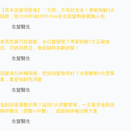
【草本染髮消委會】「天然」不等於安全！專家拆解3大
陷阱，附2026年9款PPD Free安全染髮劑推薦懶人包
生髮醫生
食黑芝麻可防脫髮、令白髮變黑？專家拆解7大正確食
法、功效與禁忌，食錯隨時加劇掉髮！
生髮醫生
頭髮成分終極指南：想知頭髮食咩好？全面解析8大營養
素，重塑強韌亮澤髮
生髮醫生
鬼剃頭要看醫生嗎？認清5大求醫警號，一文看清鬼剃頭
睇咩醫生（西醫vs中醫）、成因與終極治療方案
生髮醫生