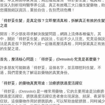
案。本文將由專家角度，為您徹底釐清「得舒妥生髮」嘅真相，
並深入剖析現時醫學界公認、真正有效嘅三大口服生髮藥物，助
您擺脫錯誤資訊，重拾自信，告別禿頭危機！
「得舒妥生髮」是真定假？立即釐清真相，拆解真正有效的生髮
之道
開首：不少朋友尋求解決脫髮問題，網路上流傳各種偏方。其
中，關於「得舒妥生髮」的說法，引起不少人注意。究竟這個說
法是真是假？我們今天就一起徹底釐清真相，同時探索真正有效
的生髮之道。
首先，釐清核心問題：「得舒妥」(Detrusitol) 究竟是甚麼藥？
許多朋友可能聽過「得舒妥」這個名字，並且聯想到生髮。不
過，我們需要先了解這款藥物的真實身份。
「得舒妥」的藥物真實用途：治療膀胱過度活躍症
「得舒妥」(Detrusitol) 是一種常用藥物，它的主要用途是治療膀
胱過度活躍症。膀胱過度活躍症患者會出現尿急、頻尿、夜尿等
症狀。這個藥物作用於膀胱肌肉，可以幫助放鬆膀胱，同時減少