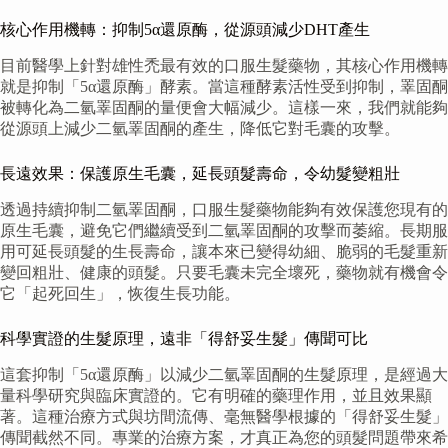
核心作用機轉：抑制5α還原酶，從源頭減少DHT產生
目前醫學上針對雄性禿最有效的口服生髮藥物，其核心作用機轉
就是抑制「5α還原酶」酵素。當這種酵素活性受到抑制，睪固酮
被轉化為二氫睪固酮的量便會大幅減少。這樣一來，我們就能夠
從源頭上減少二氫睪固酮的產生，降低它對毛囊的攻擊。
長遠效果：保護原生毛囊，延長頭髮壽命，令幼髮變粗壯
透過持續抑制二氫睪固酮，口服生髮藥物能夠有效保護您現有的
原生毛囊，避免它們繼續受到二氫睪固酮的攻擊而萎縮。長期服
用可延長頭髮的生長壽命，讓本來已變得幼細、脆弱的毛髮重新
變回粗壯、健康的頭髮。只要毛囊未完全壞死，藥物就有機會令
它「起死回生」，恢復生長功能。
科學實證的生髮原理，遠非「得舒妥生髮」傳聞可比
這套抑制「5α還原酶」以減少二氫睪固酮的生髮原理，是經過大
量科學研究與臨床實證的。它有明確的藥理作用，並且效果顯
著。這種治療方式與坊間流傳、毫無醫學根據的「得舒妥生髮」
傳聞截然不同。專業的治療方案，才真正為您的頭髮問題帶來希