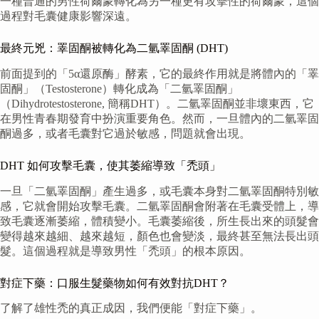
一種普通的男性荷爾蒙轉化為另一種更有攻擊性的荷爾蒙，這個
過程對毛囊健康影響深遠。
最終元兇：睪固酮被轉化為二氫睪固酮 (DHT)
前面提到的「5α還原酶」酵素，它的最終作用就是將體內的「睪
固酮」（Testosterone）轉化成為「二氫睪固酮」
（Dihydrotestosterone, 簡稱DHT）。二氫睪固酮並非壞東西，它
在男性青春期發育中扮演重要角色。然而，一旦體內的二氫睪固
酮過多，或者毛囊對它過於敏感，問題就會出現。
DHT 如何攻擊毛囊，使其萎縮導致「禿頭」
一旦「二氫睪固酮」產生過多，或毛囊本身對二氫睪固酮特別敏
感，它就會開始攻擊毛囊。二氫睪固酮會附著在毛囊受體上，導
致毛囊逐漸萎縮，體積變小。毛囊萎縮後，所生長出來的頭髮會
變得越來越細、越來越短，顏色也會變淡，最終甚至無法長出頭
髮。這個過程就是導致男性「禿頭」的根本原因。
對症下藥：口服生髮藥物如何有效對抗DHT？
了解了雄性禿的真正成因，我們便能「對症下藥」。