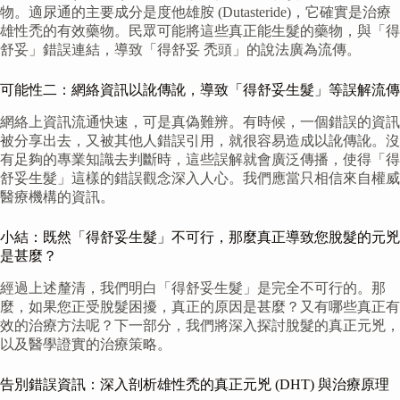
物。適尿通的主要成分是度他雄胺 (Dutasteride)，它確實是治療
雄性禿的有效藥物。民眾可能將這些真正能生髮的藥物，與「得
舒妥」錯誤連結，導致「得舒妥 禿頭」的說法廣為流傳。
可能性二：網絡資訊以訛傳訛，導致「得舒妥生髮」等誤解流傳
網絡上資訊流通快速，可是真偽難辨。有時候，一個錯誤的資訊
被分享出去，又被其他人錯誤引用，就很容易造成以訛傳訛。沒
有足夠的專業知識去判斷時，這些誤解就會廣泛傳播，使得「得
舒妥生髮」這樣的錯誤觀念深入人心。我們應當只相信來自權威
醫療機構的資訊。
小結：既然「得舒妥生髮」不可行，那麼真正導致您脫髮的元兇
是甚麼？
經過上述釐清，我們明白「得舒妥生髮」是完全不可行的。那
麼，如果您正受脫髮困擾，真正的原因是甚麼？又有哪些真正有
效的治療方法呢？下一部分，我們將深入探討脫髮的真正元兇，
以及醫學證實的治療策略。
告別錯誤資訊：深入剖析雄性禿的真正元兇 (DHT) 與治療原理