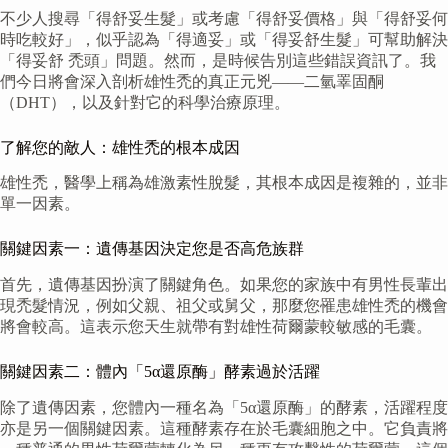
不少人搜尋「得舒妥生髮」或考慮「得舒妥價格」與「得舒妥何
時吃較好」，似乎認為「得適妥」或「得妥舒生髮」可幫助解決
「得妥舒 禿頭」問題。然而，是時候告別這些錯誤資訊了。我
們今日將會深入剖析雄性禿的真正元兇——二氫睪固酮
（DHT），以及針對它的科學治療原理。
了解您的敵人：雄性禿的根本成因
雄性禿，醫學上稱為雄激素性脫髮，其根本成因是複雜的，並非
單一因素。
關鍵因素一：遺傳基因決定您是否高危族群
首先，遺傳基因扮演了關鍵角色。如果您的家族中有男性長輩出
現禿髮情況，例如父親、祖父或舅父，那麼您罹患雄性禿的機會
將會較高。這表示您天生就帶有對雄性荷爾蒙較敏感的毛囊。
關鍵因素二：體內「5α還原酶」酵素過於活躍
除了遺傳因素，您體內一種名為「5α還原酶」的酵素，活躍程度
亦是另一個關鍵因素。這種酵素存在於毛囊細胞之中。它負責將