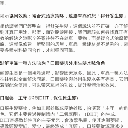
望。
揭示協同效應：複合式治療策略，遠勝單靠幻想「得舒妥生髮」
相信讀者們已經明白「得舒妥生髮」這個說法並不正確，亦了解
到其真正用途。那麼，面對脫髮困擾，我們應該如何尋找真正有
效的解決之道呢？答案往往不在於單一藥物，而是複合式治療策
略。這就像修建一所堅固的房屋，單靠一種建材是不足夠的，需
要多種材料協同合作，才能穩固可靠。
點解單靠一種方法唔夠？口服藥與外用生髮水嘅角色
頭髮生長是一個複雜過程，影響因素眾多。因此，單靠一種方法
往往難以全面解決問題。口服藥物與外用生髮水各有專長，它們
若能配合使用，可以帶來互補的功效，提升整體治療效果。
口服藥：主守 (抑制DHT，保住原生髮)
口服生髮藥物，例如非那雄胺或度他雄胺，扮演著「主守」的角
色。它們主要透過抑制體內「二氫睪酮」（DHT）的生成。
DHT是導致雄性禿的主要元兇，會攻擊毛囊，使其逐漸萎縮，
導致頭髮變細、變少，最終造成「禿頭」。口服藥從源頭減少