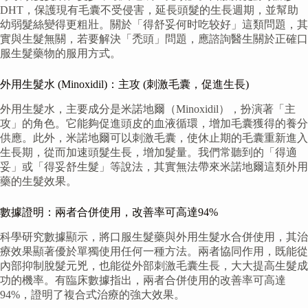
DHT，保護現有毛囊不受侵害，延長頭髮的生長週期，並幫助
幼弱髮絲變得更粗壯。關於「得舒妥何时吃较好」這類問題，其
實與生髮無關，若要解決「禿頭」問題，應諮詢醫生關於正確口
服生髮藥物的服用方式。
外用生髮水 (Minoxidil)：主攻 (刺激毛囊，促進生長)
外用生髮水，主要成分是米諾地爾（Minoxidil），扮演著「主
攻」的角色。它能夠促進頭皮的血液循環，增加毛囊獲得的養分
供應。此外，米諾地爾可以刺激毛囊，使休止期的毛囊重新進入
生長期，從而加速頭髮生長，增加髮量。我們常聽到的「得適
妥」或「得妥舒生髮」等說法，其實無法帶來米諾地爾這類外用
藥的生髮效果。
數據證明：兩者合併使用，改善率可高達94%
科學研究數據顯示，將口服生髮藥與外用生髮水合併使用，其治
療效果顯著優於單獨使用任何一種方法。兩者協同作用，既能從
內部抑制脫髮元兇，也能從外部刺激毛囊生長，大大提高生髮成
功的機率。有臨床數據指出，兩者合併使用的改善率可高達
94%，證明了複合式治療的強大效果。