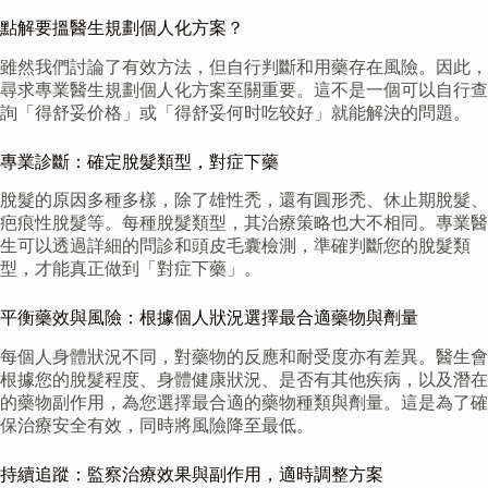
點解要搵醫生規劃個人化方案？
雖然我們討論了有效方法，但自行判斷和用藥存在風險。因此，
尋求專業醫生規劃個人化方案至關重要。這不是一個可以自行查
詢「得舒妥价格」或「得舒妥何时吃较好」就能解決的問題。
專業診斷：確定脫髮類型，對症下藥
脫髮的原因多種多樣，除了雄性禿，還有圓形禿、休止期脫髮、
疤痕性脫髮等。每種脫髮類型，其治療策略也大不相同。專業醫
生可以透過詳細的問診和頭皮毛囊檢測，準確判斷您的脫髮類
型，才能真正做到「對症下藥」。
平衡藥效與風險：根據個人狀況選擇最合適藥物與劑量
每個人身體狀況不同，對藥物的反應和耐受度亦有差異。醫生會
根據您的脫髮程度、身體健康狀況、是否有其他疾病，以及潛在
的藥物副作用，為您選擇最合適的藥物種類與劑量。這是為了確
保治療安全有效，同時將風險降至最低。
持續追蹤：監察治療效果與副作用，適時調整方案