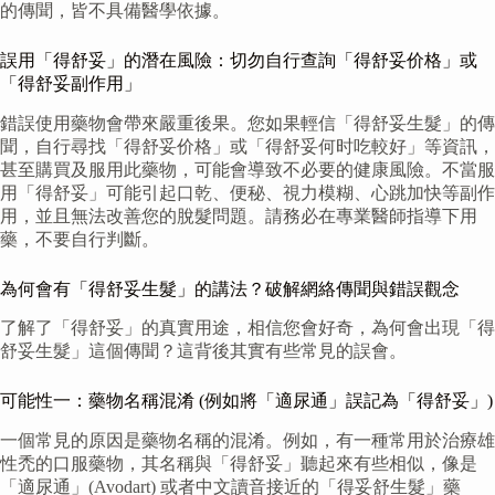
的傳聞，皆不具備醫學依據。
誤用「得舒妥」的潛在風險：切勿自行查詢「得舒妥价格」或
「得舒妥副作用」
錯誤使用藥物會帶來嚴重後果。您如果輕信「得舒妥生髮」的傳
聞，自行尋找「得舒妥价格」或「得舒妥何时吃較好」等資訊，
甚至購買及服用此藥物，可能會導致不必要的健康風險。不當服
用「得舒妥」可能引起口乾、便秘、視力模糊、心跳加快等副作
用，並且無法改善您的脫髮問題。請務必在專業醫師指導下用
藥，不要自行判斷。
為何會有「得舒妥生髮」的講法？破解網絡傳聞與錯誤觀念
了解了「得舒妥」的真實用途，相信您會好奇，為何會出現「得
舒妥生髮」這個傳聞？這背後其實有些常見的誤會。
可能性一：藥物名稱混淆 (例如將「適尿通」誤記為「得舒妥」)
一個常見的原因是藥物名稱的混淆。例如，有一種常用於治療雄
性禿的口服藥物，其名稱與「得舒妥」聽起來有些相似，像是
「適尿通」(Avodart) 或者中文讀音接近的「得妥舒生髮」藥