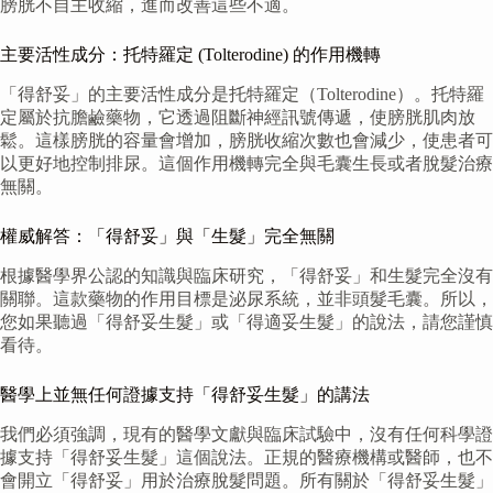
膀胱不自主收縮，進而改善這些不適。
主要活性成分：托特羅定 (Tolterodine) 的作用機轉
「得舒妥」的主要活性成分是托特羅定（Tolterodine）。托特羅
定屬於抗膽鹼藥物，它透過阻斷神經訊號傳遞，使膀胱肌肉放
鬆。這樣膀胱的容量會增加，膀胱收縮次數也會減少，使患者可
以更好地控制排尿。這個作用機轉完全與毛囊生長或者脫髮治療
無關。
權威解答：「得舒妥」與「生髮」完全無關
根據醫學界公認的知識與臨床研究，「得舒妥」和生髮完全沒有
關聯。這款藥物的作用目標是泌尿系統，並非頭髮毛囊。所以，
您如果聽過「得舒妥生髮」或「得適妥生髮」的說法，請您謹慎
看待。
醫學上並無任何證據支持「得舒妥生髮」的講法
我們必須強調，現有的醫學文獻與臨床試驗中，沒有任何科學證
據支持「得舒妥生髮」這個說法。正規的醫療機構或醫師，也不
會開立「得舒妥」用於治療脫髮問題。所有關於「得舒妥生髮」