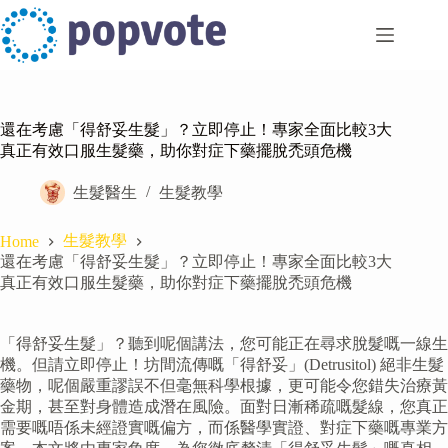
Skip
to
content
還在考慮「得舒妥生髮」？立即停止！專家全面比較3大
真正有效口服生髮藥，助你對症下藥擺脫禿頭危機
生髮醫生
生髮教學
生髮教學
Home
還在考慮「得舒妥生髮」？立即停止！專家全面比較3大
真正有效口服生髮藥，助你對症下藥擺脫禿頭危機
「得舒妥生髮」？聽到呢個講法，您可能正在尋求脫髮嘅一線生
機。但請立即停止！坊間流傳嘅「得舒妥」(Detrusitol) 絕非生髮
藥物，呢個嚴重謬誤不但毫無科學根據，更可能令您錯失治療黃
金期，甚至對身體造成潛在風險。面對日漸稀疏嘅髮線，您真正
需要嘅唔係未經證實嘅偏方，而係醫學實證、對症下藥嘅專業方