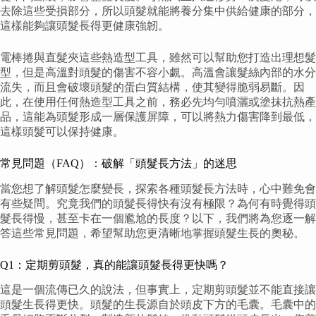
去除這些受損部分，所以頭髮就能將養分集中供給健康的部分，
這樣能夠讓頭髮長得更健康強韌。
電棒捲與直髮夾這些熱造型工具，雖然可以幫助您打造出理想髮
型，但是高溫對頭髮的傷害不容小覷。高溫會讓髮絲內部的水分
流失，而且會破壞頭髮的蛋白質結構，使其變得脆弱易斷。因
此，在使用任何熱造型工具之前，務必先均勻噴灑或塗抹抗熱產
品，這能為頭髮形成一層保護屏障，可以將熱力傷害降到最低，
這樣頭髮可以保持健康。
常見問題（FAQ）：破解「頭髮長方法」的迷思
當您想了解頭髮怎麼變長，探索各種頭髮長方法時，心中難免會
有些疑問。究竟我們的頭髮長得快有沒有極限？為何有時覺得頭
髮長得慢，甚至卡在一個尷尬的長度？以下，我們將為您逐一解
答這些常見問題，希望幫助您更清晰地掌握頭髮生長的奧秘。
Q1：定期剪頭髮，真的能讓頭髮長得更快嗎？
這是一個流傳已久的說法，但事實上，定期剪頭髮並不能直接讓
頭髮生長得更快。頭髮的生長源自於頭皮下方的毛囊。毛囊中的