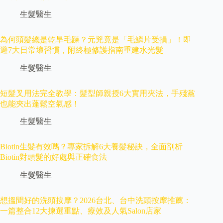
生髮醫生
為何頭髮總是乾旱毛躁？元兇竟是「毛鱗片受損」！即
避7大日常壞習慣，附終極修護指南重建水光髮
生髮醫生
短髮叉用法完全教學：髮型師親授6大實用夾法，手殘黨
也能夾出蓬鬆空氣感！
生髮醫生
Biotin生髮有效嗎？專家拆解6大養髮秘訣，全面剖析
Biotin對頭髮的好處與正確食法
生髮醫生
想搵間好的洗頭按摩？2026台北、台中洗頭按摩推薦：
一篇整合12大揀選重點、療效及人氣Salon店家