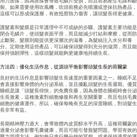
用力搓揉，因為搓揉會導致毛鱗片受損，而且容易產生毛躁和斷
裂。如果需要使用吹風機，吹頭前務必先噴灑或塗抹抗熱產品，
這樣可以形成保護層，有效抵禦熱力傷害，讓頭髮長得更健康。
護髮素和髮膜是日常護理中不可或缺的步驟。護髮素主要功能是
閉合毛鱗片，使頭髮表面平滑，而且能減少打結和摩擦，從而防
止斷裂。髮膜則能提供更深層次的滋養，為髮絲注入水分和養
分。定期使用這些產品，可以確保頭髮得到充分的滋潤，而且能
保持強韌彈性，這樣頭髮就能夠更健康地持續生長。
方法四：優化生活作息，從源頭平衡影響頭髮生長的荷爾蒙
良好的生活作息是影響頭髮生長速度的重要因素之一。睡眠不足
會直接影響身體的內分泌系統，並且擾亂頭髮的生長週期。優質
睡眠是讓「頭髮長得快」的免費良藥，因為身體在睡眠時會分泌
生長激素，這種激素對細胞修復和再生至關重要，而且包括毛囊
細胞的健康運作。所以，確保每晚有充足的深度睡眠，對頭髮生
長非常有益。
長期精神壓力過大，會導致體內皮質醇水平升高，這種荷爾蒙的
過量分泌會影響毛囊健康，而且可能引發脫髮問題。學習有效的
壓力管理方法，例如每日進行幾分鐘的冥想，或者保持適度的運