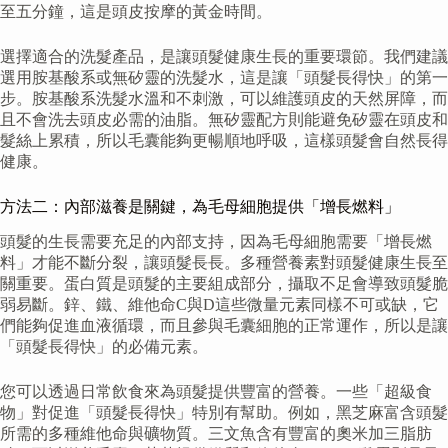
至五分鐘，這是頭皮按摩的黃金時間。
選擇適合的洗髮產品，是讓頭髮健康生長的重要環節。我們建議
選用胺基酸系或無矽靈的洗髮水，這是讓「頭髮長得快」的第一
步。胺基酸系洗髮水溫和不刺激，可以維護頭皮的天然屏障，而
且不會洗去頭皮必需的油脂。無矽靈配方則能避免矽靈在頭皮和
髮絲上累積，所以毛囊能夠更暢順地呼吸，這樣頭髮會自然長得
健康。
方法二：內部滋養是關鍵，為毛母細胞提供「增長燃料」
頭髮的生長需要充足的內部支持，因為毛母細胞需要「增長燃
料」才能不斷分裂，讓頭髮長長。多種營養素對頭髮健康生長至
關重要。蛋白質是頭髮的主要組成部分，攝取不足會導致頭髮脆
弱易斷。鋅、鐵、維他命C與D這些微量元素同樣不可或缺，它
們能夠促進血液循環，而且參與毛囊細胞的正常運作，所以是讓
「頭髮長得快」的必備元素。
您可以透過日常飲食來為頭髮提供豐富的營養。一些「超級食
物」對促進「頭髮長得快」特別有幫助。例如，黑芝麻富含頭髮
所需的多種維他命與礦物質。三文魚含有豐富的奧米加三脂肪