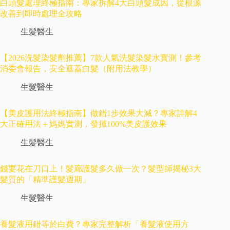
白頭髮處理終極指南：專家拆解4大白頭髮成因，從根源
改善到即時處理全攻略
生髮醫生
【2026洗髮染髮劑推薦】7款人氣洗髮染髮水實測！參考
消委會報告，安全遮蓋白髮（附用法教學）
生髮醫生
【美皮護用法終極指南】做錯1步效果大減？專家詳解4
大正確用法＋媽媽實測，發揮100%美皮護效果
生髮醫生
錢要花在刀口上！髮廊護髮多久做一次？髮型師揭秘3大
髮質的「精準護髮週期」
生髮醫生
養髮液用錯等於白費？專家完整解析「養髮液使用方