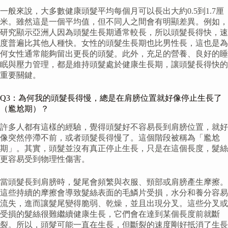
一般來說，大多數健康頭髮平均每個月可以長出大約0.5到1.7厘
米。雖然這是一個平均值，但不同人之間會有明顯差異。例如，
研究顯示亞洲人因為頭髮生長期通常較長，所以頭髮長得快，速
度普遍比其他人種快。女性的頭髮生長期也比男性長，這也是為
何女性通常能夠留出更長的頭髮。此外，充足的營養、良好的睡
眠與壓力管理，都是維持頭髮處於健康生長期，讓頭髮長得快的
重要關鍵。
Q3：為何我的頭髮長得慢，總是在肩膀位置就好像停止生長了
（尷尬期）？
許多人都有這樣的經驗，覺得頭髮好不容易長到肩膀位置，就好
像突然停滯不前，或者頭髮長得慢了。這個階段被稱為「尷尬
期」。其實，頭髮並沒有真正停止生長，只是在這個長度，髮絲
更容易受到物理性傷害。
當頭髮長到肩膀時，髮尾會頻繁與衣服、頸部或肩膀產生摩擦。
這些持續的摩擦會導致髮絲表面的毛鱗片受損，水分和養分容易
流失，進而讓髮尾變得脆弱、乾燥，並且出現分叉。這些分叉或
受損的髮絲很難繼續健康生長，它們會在達到某個長度前就斷
裂。所以，頭髮可能一直在生長，但斷裂的速度剛好抵消了生長