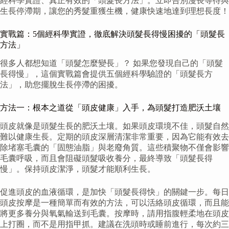
經科學實證、真正有效的「頭髮長方法」。立即告別漫長等待與
生長停滯期，讓您的秀髮重獲生機，健康快速地達到理想長度！
實戰篇：5個經科學實證，徹底解決頭髮長得慢困擾的「頭髮長
方法」
很多人都想知道「頭髮怎麼變長」？ 如果您發現自己的「頭髮
長得慢」，這個實戰篇會提供五個經科學驗證的「頭髮長方
法」，助您擺脫生長停滯的困擾。
方法一：根本之道從「頭皮健康」入手，為頭髮打造肥沃土壤
頭皮就像是頭髮生長的肥沃土壤。如果頭皮環境不佳，頭髮自然
難以健康生長。定期的頭皮深層清潔非常重要，因為它能有效去
除堵塞毛囊的「固態油脂」與老廢角質。這些積聚物不僅會影響
毛囊呼吸，而且會阻礙頭髮吸收養分，最終導致「頭髮長得
慢」。保持頭皮潔淨，頭髮才能順利生長。
促進頭皮的血液循環，是加快「頭髮長得快」的關鍵一步。每日
頭皮按摩是一種簡單而有效的方法，可以活絡頭皮循環，而且能
將更多養分與氧氣輸送到毛囊。按摩時，請用指腹輕柔地在頭皮
上打圈，而不是用指甲抓。建議在洗頭時或睡前進行，每次約三