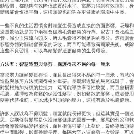
動習慣，都能夠有效降低皮質醇水平。當壓力得到有效控制，身
體機能會恢復平衡，這樣頭髮也能夠在更健康的環境中生長。
一些不良的生活習慣會對頭髮生長造成直接的負面影響。吸煙和
過量飲酒就是其中兩種會破壞毛囊健康的行為。尼古丁會收縮血
管，減少血液流向頭皮，所以毛囊得不到足夠的養分。酒精則會
影響身體對關鍵營養素的吸收，而且可能導致荷爾蒙失衡。戒除
這些不良習慣，可以為頭髮營造更健康的生長環境。
方法五：智慧造型與修剪，保護得來不易的每一厘米
當您努力讓頭髮長得快，並且長出得來不易的每一厘米，智慧的
造型與修剪方法就顯得格外重要。長期綁過緊的馬尾或辮子，會
對髮根施加持續的拉扯力，這可能導致牽引性脫髮，而且會損害
毛囊。選擇較為寬鬆的保護性髮型，例如鬆散的髮髻，或者使用
髮圈代替橡筋，可以減少對頭髮的壓力，這樣有助於毛囊健康。
許多人誤以為不剪頭髮，頭髮就能長得更快，但這其實是一個迷
思。定期修剪髮尾是保護頭髮健康的重要一步。髮尾的分岔和乾
燥會導致髮絲變得脆弱，而且損傷可能向上蔓延，最終導致頭髮
從中間斷裂，影響整體長度。每隔六至八週修剪一次髮尾，可以