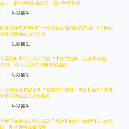
法」，必學4步激活頭皮，告別無效保養！
生髮醫生
頭髮分界愈來愈闊？一文詳解女性雄性禿成因、5大自我
檢測法與全面治療方案
生髮醫生
食黑芝麻真係可以生頭髮？中西醫拆解「芝麻長頭髮」
真相，附8大必讀食法與養髮秘訣
生髮醫生
10公分頭髮要留多久？答案非10個月！專家拆解6大關鍵
變數與加速生長終極指南
生髮醫生
為何你頭髮總是乾枯毛躁？專家拆解5大頭髮乾枯毛躁原
因，附終極修護全攻略