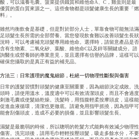
酸，可以滋養毛囊。菠菜提供鐵質和維他命A、C，雞蛋則是最
優質的蛋白質來源之一。這些食物都是頭髮健康生長的重要「燃
料」。
雖然均衡飲食是基礎，但是對於部分人士，單靠食物可能無法滿
足頭髮生長所需的全部營養。當您發現飲食難以改善頭髮生長狀
況時，可以考慮補充頭髮專用維他命。選擇時，請留意產品是否
含有生物素、二氧化矽、葉酸、維他命C以及鋅等關鍵成分。諮
詢醫生或營養師的專業意見，並且選擇有信譽的品牌，這樣可以
確保您攝取的是真正有益的補充品。
方法三：日常護理的魔鬼細節，杜絕一切物理性斷裂與傷害
日常的護髮習慣對頭髮的健康至關重要，因為細節決定成敗。洗
頭時，請使用溫水，溫度適中可以有效清潔頭皮，而且不會過度
刺激毛囊或使髮絲乾燥。洗髮時，用指腹輕柔按摩頭皮，這樣能
促進血液循環，清潔也更徹底。請避免用指甲抓撓，因為指甲可
能會刮傷頭皮，造成不必要的損傷，並且影響頭髮生長。
濕髮是最脆弱的時候，所以聰明的乾髮方式能夠有效減少物理性
傷害。洗完頭後，請用毛巾輕輕按壓頭髮，吸走多餘水分，不要