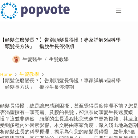
Skip
to
content
【頭髮怎麼變長？】告別頭髮長得慢！專家詳解5個科學
「頭髮長方法」，擺脫生長停滯期
生髮醫生
生髮教學
生髮教學
Home
【頭髮怎麼變長？】告別頭髮長得慢！專家詳解5個科學
「頭髮長方法」，擺脫生長停滯期
頭髮長得慢，總是讓您感到困擾，甚至覺得長度停滯不前？您是
否渴望擁有一頭亮麗、及腰的長髮，卻無奈於頭髮生長速度緩
慢？這並非偶然！頭髮的生長過程比您想像中更為複雜，其速度
受到多種內外因素影響。本文將由專家角度，深入淺出地為您剖
析頭髮生長的科學原理，揭示為何您的頭髮長得慢，並帶來5個