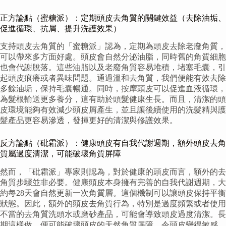
正方論點（蜜糖派）：定期頭皮去角質的關鍵效益（去除油垢、
促進循環、抗屑、提升洗護效果）
支持頭皮去角質的「蜜糖派」認為，定期為頭皮去除老廢角質，
可以帶來多方面好處。頭皮會自然分泌油脂，同時舊的角質細胞
也會代謝脫落。這些油脂以及老廢角質容易堆積，堵塞毛囊，引
起頭皮痕癢或者異味問題。通過溫和去角質，我們便能有效去除
多餘油垢，保持毛囊暢通。同時，按摩頭皮可以促進血液循環，
為髮根輸送更多養分，這有助於頭髮健康生長。而且，清潔的頭
皮環境能夠有效減少頭皮屑產生，並且讓後續使用的洗髮精與護
髮產品更容易滲透，發揮更好的清潔與修護效果。
反方論點（砒霜派）：健康頭皮有自我代謝週期，額外頭皮去角
質屬過度清潔，可能破壞角質屏障
然而，「砒霜派」專家則認為，對於健康的頭皮而言，額外的去
角質步驟並非必要。健康頭皮本身擁有完善的自我代謝週期，大
約每28天會自然更新一次角質層。這個機制可以讓頭皮保持平衡
狀態。因此，額外的頭皮去角質行為，特別是過度頻繁或者使用
不當的去角質洗頭水或磨砂產品，可能會導致頭皮過度清潔。長
期這樣做，便可能破壞頭皮的天然角質屏障，令頭皮變得敏感、