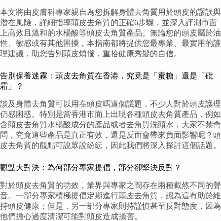
本文將由皮膚科專家親自為您拆解身體去角質用於頭皮的謬誤與
潛在風險，詳細指導頭皮去角質的正確6步驟，並深入評測市面
上高效且溫和的水楊酸等頭皮去角質產品。無論您的頭皮屬於油
性、敏感或有其他困擾，本指南都將提供您最專業、最實用的護
理建議，助您告別頭皮煩惱，重拾健康秀髮的自信。
告別保養迷霧：頭皮去角質在香港，究竟是「蜜糖」還是「砒
霜」？
談及身體去角質可以用在頭皮嗎這個議題，不少人對於頭皮護理
仍感困惑。特別是當香港市面上出現各種頭皮去角質產品，例如
含頭皮去角質水楊酸成分的產品或者去角質洗頭水，大家不禁會
問，究竟這些產品是真正有效，還是反而會帶來負面影響呢？頭
皮去角質的觀點可說眾說紛紜，因此我們將深入探討這個話題。
觀點大對決：為何部分專家提倡，部分卻堅決反對？
對於頭皮去角質的功效，業界與專家之間存在兩種截然不同的聲
音。一部分專家積極提倡定期進行頭皮去角質，認為這有助於維
持頭皮健康；但是，另一部分專家則持謹慎甚至反對態度，因為
他們擔心過度清潔可能對頭皮造成損害。