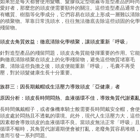
如果您是每天都會使用髮蠟、髮膠或定型噴霧等造型產品的時尚
愛好者，那麼您的頭皮便需要額外的關注。這些造型產品通常含
有蠟質、樹脂等化學成分，它們容易在頭皮上形成一層難以清除
的積聚物。單靠日常洗頭水，往往無法徹底去除這些頑固的化學
殘留物。
頭皮去角質效益：徹底清除化學積聚，讓頭皮重新「呼吸」
針對造型產品的殘留問題，頭皮去角質能發揮重要的作用。它能
夠徹底清除積聚在頭皮上的化學殘留物，避免這些物質堵塞毛
囊。清除這些負擔之後，頭皮便能重新「呼吸」，毛囊不再受
壓，對於頭髮健康生長十分重要。
族群三：因長期戴帽或生活壓力導致頭皮「亞健康」者
原因分析：頭皮長時間悶熱、血液循環不佳，導致角質代謝紊亂
長時間佩戴帽子，或者像機車騎士般需要長時間戴安全帽，會使
頭皮處於悶熱且不透氣的環境。此外，現代人生活壓力大，這些
因素都會導致頭皮的血液循環不良。當頭皮無法正常「呼吸」且
循環不暢時，其角質代謝週期便會被打亂，老廢角質容易堆積，
進而引發一系列問題。