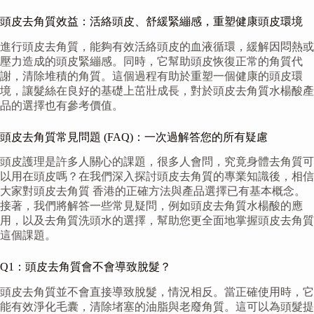
頭皮去角質效益：活絡頭皮、舒緩緊繃感，重塑健康頭皮環境
進行頭皮去角質，能夠有效活絡頭皮的血液循環，緩解因悶熱或
壓力造成的頭皮緊繃感。同時，它幫助頭皮恢復正常的角質代
謝，清除堆積的角質。這個過程有助於重塑一個健康的頭皮環
境，讓髮絲在良好的基礎上茁壯成長，對於頭皮去角質水楊酸產
品的選擇也有參考價值。
頭皮去角質常見問題 (FAQ)：一次過解答您的所有疑慮
頭皮護理是許多人關心的課題，很多人會問，究竟身體去角質可
以用在頭皮嗎？在我們深入探討頭皮去角質的專業知識後，相信
大家對頭皮去角質 香港的正確方法與產品選擇已有基本概念。
接著，我們將解答一些常見疑問，例如頭皮去角質水楊酸的應
用，以及去角質洗頭水的選擇，幫助您更全面地掌握頭皮去角質
這個課題。
Q1：頭皮去角質會不會導致脫髮？
頭皮去角質並不會直接導致脫髮，情況相反。當正確使用時，它
能有效淨化毛囊，清除堵塞的油脂與老廢角質。這可以為頭髮提