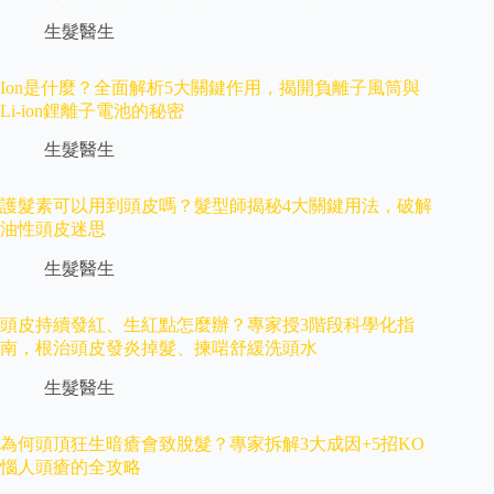
生髮醫生
Ion是什麼？全面解析5大關鍵作用，揭開負離子風筒與
Li-ion鋰離子電池的秘密
生髮醫生
護髮素可以用到頭皮嗎？髮型師揭秘4大關鍵用法，破解
油性頭皮迷思
生髮醫生
頭皮持續發紅、生紅點怎麼辦？專家授3階段科學化指
南，根治頭皮發炎掉髮、揀啱舒緩洗頭水
生髮醫生
為何頭頂狂生暗瘡會致脫髮？專家拆解3大成因+5招KO
惱人頭瘡的全攻略