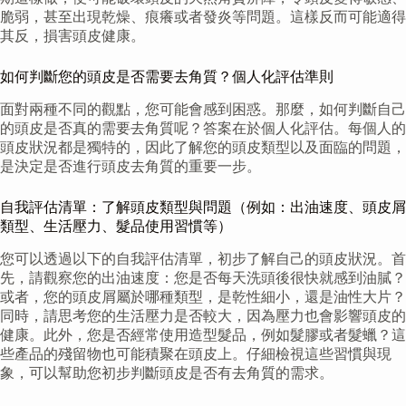
脆弱，甚至出現乾燥、痕癢或者發炎等問題。這樣反而可能適得
其反，損害頭皮健康。
如何判斷您的頭皮是否需要去角質？個人化評估準則
面對兩種不同的觀點，您可能會感到困惑。那麼，如何判斷自己
的頭皮是否真的需要去角質呢？答案在於個人化評估。每個人的
頭皮狀況都是獨特的，因此了解您的頭皮類型以及面臨的問題，
是決定是否進行頭皮去角質的重要一步。
自我評估清單：了解頭皮類型與問題（例如：出油速度、頭皮屑
類型、生活壓力、髮品使用習慣等）
您可以透過以下的自我評估清單，初步了解自己的頭皮狀況。首
先，請觀察您的出油速度：您是否每天洗頭後很快就感到油膩？
或者，您的頭皮屑屬於哪種類型，是乾性細小，還是油性大片？
同時，請思考您的生活壓力是否較大，因為壓力也會影響頭皮的
健康。此外，您是否經常使用造型髮品，例如髮膠或者髮蠟？這
些產品的殘留物也可能積聚在頭皮上。仔細檢視這些習慣與現
象，可以幫助您初步判斷頭皮是否有去角質的需求。