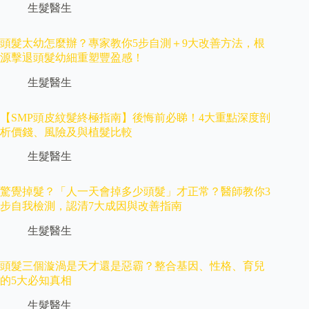
生髮醫生
頭髮太幼怎麼辦？專家教你5步自測＋9大改善方法，根
源擊退頭髮幼細重塑豐盈感！
生髮醫生
【SMP頭皮紋髮終極指南】後悔前必睇！4大重點深度剖
析價錢、風險及與植髮比較
生髮醫生
驚覺掉髮？「人一天會掉多少頭髮」才正常？醫師教你3
步自我檢測，認清7大成因與改善指南
生髮醫生
頭髮三個漩渦是天才還是惡霸？整合基因、性格、育兒
的5大必知真相
生髮醫生