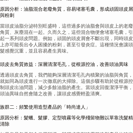
原因分析：油脂混合老廢角質，容易堵塞毛囊，形成頑固頭皮屑
與粉刺
當頭皮油脂分泌特別旺盛時，這些過多的油脂會與頭皮上的老廢
角質、灰塵混在一起。久而久之，這些混合物便會堵塞毛囊，引
起一系列頭皮問題。例如，頑固的頭皮屑會不斷出現，同時頭皮
上亦可能長出令人困擾的粉刺，甚至引發炎症。這種情況會讓頭
髮感覺沉重，並且容易產生異味。
頭皮去角質效益：深層清潔毛孔，從根源控油，改善頭油異味
透過頭皮去角質，我們能夠深層清潔毛孔內積聚的油脂與角質，
就如同為頭皮進行一次徹底的大掃除。這個步驟有助於從根源控
制頭皮出油問題，減少多餘油脂的產生。當頭皮回復潔淨平衡，
頭油異味自然會隨之改善，讓頭皮感覺輕盈清爽。
族群二：頻繁使用造型產品的「時尚達人」
原因分析：髮蠟、髮膠、定型噴霧等化學殘留物難以單靠洗髮精
清除