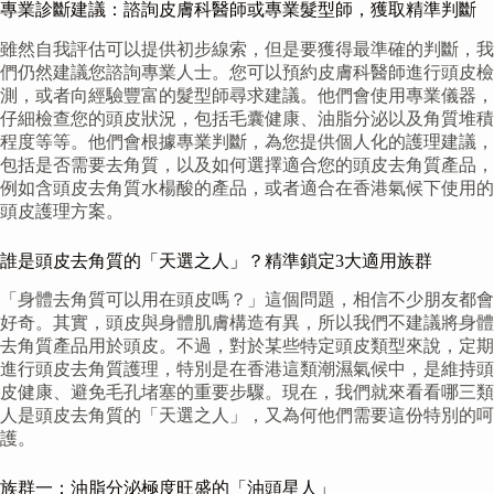
專業診斷建議：諮詢皮膚科醫師或專業髮型師，獲取精準判斷
雖然自我評估可以提供初步線索，但是要獲得最準確的判斷，我
們仍然建議您諮詢專業人士。您可以預約皮膚科醫師進行頭皮檢
測，或者向經驗豐富的髮型師尋求建議。他們會使用專業儀器，
仔細檢查您的頭皮狀況，包括毛囊健康、油脂分泌以及角質堆積
程度等等。他們會根據專業判斷，為您提供個人化的護理建議，
包括是否需要去角質，以及如何選擇適合您的頭皮去角質產品，
例如含頭皮去角質水楊酸的產品，或者適合在香港氣候下使用的
頭皮護理方案。
誰是頭皮去角質的「天選之人」？精準鎖定3大適用族群
「身體去角質可以用在頭皮嗎？」這個問題，相信不少朋友都會
好奇。其實，頭皮與身體肌膚構造有異，所以我們不建議將身體
去角質產品用於頭皮。不過，對於某些特定頭皮類型來說，定期
進行頭皮去角質護理，特別是在香港這類潮濕氣候中，是維持頭
皮健康、避免毛孔堵塞的重要步驟。現在，我們就來看看哪三類
人是頭皮去角質的「天選之人」，又為何他們需要這份特別的呵
護。
族群一：油脂分泌極度旺盛的「油頭星人」