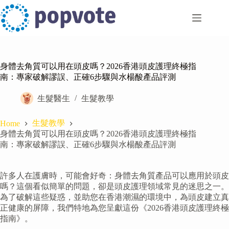
Skip
to
content
身體去角質可以用在頭皮嗎？2026香港頭皮護理終極指
南：專家破解謬誤、正確6步驟與水楊酸產品評測
生髮醫生
生髮教學
生髮教學
Home
身體去角質可以用在頭皮嗎？2026香港頭皮護理終極指
南：專家破解謬誤、正確6步驟與水楊酸產品評測
許多人在護膚時，可能會好奇：身體去角質產品可以應用於頭皮
嗎？這個看似簡單的問題，卻是頭皮護理領域常見的迷思之一。
為了破解這些疑惑，並助您在香港潮濕的環境中，為頭皮建立真
正健康的屏障，我們特地為您呈獻這份《2026香港頭皮護理終極
指南》。