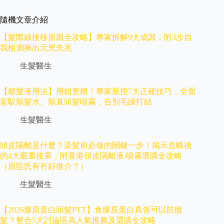
隨機文章介紹
【髮際線後移原因全攻略】專家拆解9大成因，附3步自
我檢測揪出元兇先兆
生髮醫生
【順髮液用法】用錯更糟！專家親授7大正確技巧，全面
駕馭順髮水、順直頭髮噴霧，告別毛躁打結
生髮醫生
頭皮隔離是什麼？染髮前必做的關鍵一步！揭示忽略後
的4大嚴重後果，附香港頭皮隔離液/噴霧選購全攻略
（屈臣氏有冇好推介？）
生髮醫生
【2026膠原蛋白頭髮PTT】食膠原蛋白真係可以防脫
髮？整合5大討論區高人氣推薦及選購全攻略