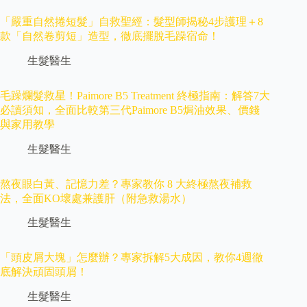
「嚴重自然捲短髮」自救聖經：髮型師揭秘4步護理＋8
款「自然卷剪短」造型，徹底擺脫毛躁宿命！
生髮醫生
毛躁爛髮救星！Paimore B5 Treatment 終極指南：解答7大
必讀須知，全面比較第三代Paimore B5焗油效果、價錢
與家用教學
生髮醫生
熬夜眼白黃、記憶力差？專家教你 8 大終極熬夜補救
法，全面KO壞處兼護肝（附急救湯水）
生髮醫生
「頭皮屑大塊」怎麼辦？專家拆解5大成因，教你4週徹
底解決頑固頭屑！
生髮醫生