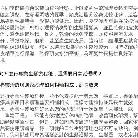
不同季節確實會影響頭皮的狀態，所以您的生髮護理策略也需要
隨之調整。在潮濕悶熱的夏季，頭皮油脂分泌會比較旺盛，這容
易導致毛囊堵塞，影響頭髮健康。因此，夏季護理重點在於控油
與深層清潔，您可以選擇清爽型的生髮護髮素，並且確保頭皮潔
淨，避免油脂堆積。反之，乾燥的秋冬季節，頭皮容易流失水
分，導致乾燥、痕癢，甚至產生頭皮屑。這時候，護理重點就會
轉向保濕與滋養。您可以選用滋潤型的生髮護髮素，同時搭配頭
皮精華進行保濕，確保頭皮水油平衡，為頭髮生長提供良好環
境。
Q3: 進行專業生髮療程後，還需要日常護理嗎？
專業治療與居家護理如何相輔相成，延長效果
進行專業生髮療程後，並不代表從此一勞永逸。事實上，專業治
療與居家日常護理需要相輔相成，這樣才能維持並延長生髮效
果。專業生髮療程好比為您的頭皮進行一次深層「大掃除」或
「重建工程」，它能有效地激活休眠的毛囊，改善頭皮環境，幫
助頭髮重新生長。但是，就如同為皮膚進行醫學美容後，回家依
然要使用護膚品一樣，頭髮的日常生髮護理也是不可或缺的。例
如，您可以使用專為活髮設計的生髮護髮素、生髮靈，或者定期