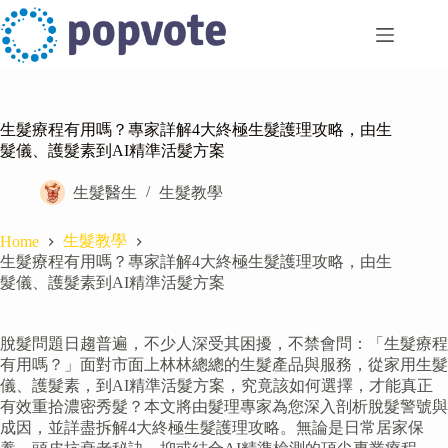
Skip
to
content
生髮療程有用嗎？專家詳解4大終極生髮護理攻略，由生
髮儀、護髮素到AI精準活髮方案
生髮醫生
生髮教學
生髮教學
Home
生髮療程有用嗎？專家詳解4大終極生髮護理攻略，由生
髮儀、護髮素到AI精準活髮方案
脫髮問題日趨普遍，不少人深受其困擾，不禁會問：「生髮療程
有用嗎？」面對市面上林林總總的生髮產品與服務，從家用生髮
儀、護髮素，到AI精準活髮方案，究竟該如何選擇，才能真正
有效重拾濃密秀髮？本文將由髮理專家為您深入剖析脫髮警號與
成因，並詳盡拆解4大終極生髮護理攻略。無論是日常居家保