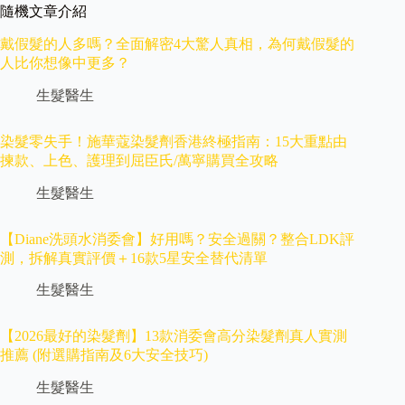
隨機文章介紹
戴假髮的人多嗎？全面解密4大驚人真相，為何戴假髮的
人比你想像中更多？
生髮醫生
染髮零失手！施華蔻染髮劑香港終極指南：15大重點由
揀款、上色、護理到屈臣氏/萬寧購買全攻略
生髮醫生
【Diane洗頭水消委會】好用嗎？安全過關？整合LDK評
測，拆解真實評價＋16款5星安全替代清單
生髮醫生
【2026最好的染髮劑】13款消委會高分染髮劑真人實測
推薦 (附選購指南及6大安全技巧)
生髮醫生