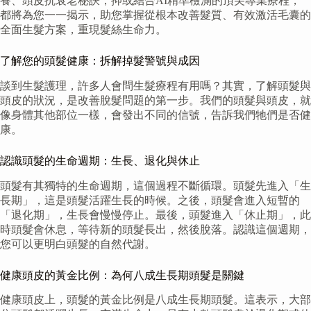
養、頭皮抗衰老秘訣，抑或結合AI精準檢測的頂尖專業療程，
都將為您一一揭示，助您掌握從根本改善髮質、有效激活毛囊的
全面生髮方案，重現髮絲生命力。
了解您的頭髮健康：拆解掉髮警號與成因
談到生髮護理，許多人會問生髮療程有用嗎？其實，了解頭髮與
頭皮的狀況，是改善脫髮問題的第一步。我們的頭髮與頭皮，就
像身體其他部位一樣，會發出不同的信號，告訴我們牠們是否健
康。
認識頭髮的生命週期：生長、退化與休止
頭髮有其獨特的生命週期，這個過程不斷循環。頭髮先進入「生
長期」，這是頭髮活躍生長的時候。之後，頭髮會進入短暫的
「退化期」，生長會慢慢停止。最後，頭髮進入「休止期」，此
時頭髮會休息，等待新的頭髮長出，然後脫落。認識這個週期，
您可以更明白頭髮的自然代謝。
健康頭皮的黃金比例：為何八成生長期頭髮是關鍵
健康頭皮上，頭髮的黃金比例是八成生長期頭髮。這表示，大部