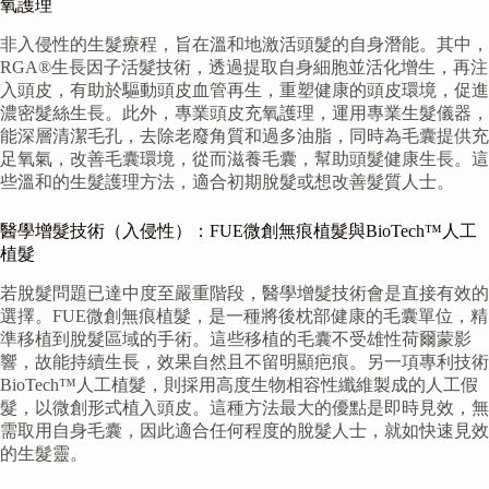
氧護理
非入侵性的生髮療程，旨在溫和地激活頭髮的自身潛能。其中，
RGA®生長因子活髮技術，透過提取自身細胞並活化增生，再注
入頭皮，有助於驅動頭皮血管再生，重塑健康的頭皮環境，促進
濃密髮絲生長。此外，專業頭皮充氧護理，運用專業生髮儀器，
能深層清潔毛孔，去除老廢角質和過多油脂，同時為毛囊提供充
足氧氣，改善毛囊環境，從而滋養毛囊，幫助頭髮健康生長。這
些溫和的生髮護理方法，適合初期脫髮或想改善髮質人士。
醫學增髮技術（入侵性）：FUE微創無痕植髮與BioTech™人工
植髮
若脫髮問題已達中度至嚴重階段，醫學增髮技術會是直接有效的
選擇。FUE微創無痕植髮，是一種將後枕部健康的毛囊單位，精
準移植到脫髮區域的手術。這些移植的毛囊不受雄性荷爾蒙影
響，故能持續生長，效果自然且不留明顯疤痕。另一項專利技術
BioTech™人工植髮，則採用高度生物相容性纖維製成的人工假
髮，以微創形式植入頭皮。這種方法最大的優點是即時見效，無
需取用自身毛囊，因此適合任何程度的脫髮人士，就如快速見效
的生髮靈。