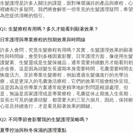
生髮護理是許多人關注的課題，面對琳瑯滿目的產品與療程，心
裡總有許多疑問。我們將會解答一些常見的生髮護理疑問，希望
為您提供清晰的指引。
Q1: 生髮療程有用嗎？多久才能看到顯著效果？
日常護理與專業療程的預期效果與時間線
許多人會問，究竟生髮療程有用嗎？其實，生髮護理效果的顯著
性與時間線，會受到多種因素影響。日常護理方面，像使用生髮
護髮素、生髮靈或是生髮保健品，通常需要持續數月才能看到初
步改善。這是因為頭髮生長週期本身需要時間，毛囊需要時間去
恢復活力。至於專業生髮療程，例如透過生髮儀進行的光學治
療，或是更深入的毛囊激活療程，它們的效果可能會較快呈現。
這是因為這些專業方案通常能更精準地針對問題根源處理。但
是，無論是居家護理或是專業療程，毛囊從休止期進入生長期，
並長出可見的健康頭髮，都需要大約三至六個月。因此，保持耐
心並且持續進行，才是看見顯著效果的關鍵。
Q2: 不同季節會影響我的生髮護理策略嗎？
夏季控油與秋冬保濕的護理重點