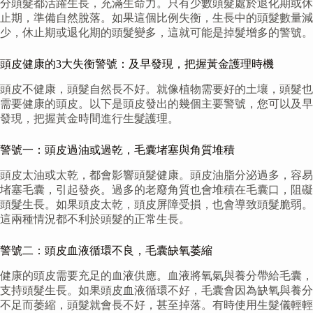
分頭髮都活躍生長，充滿生命力。只有少數頭髮處於退化期或休
止期，準備自然脫落。如果這個比例失衡，生長中的頭髮數量減
少，休止期或退化期的頭髮變多，這就可能是掉髮增多的警號。
頭皮健康的3大失衡警號：及早發現，把握黃金護理時機
頭皮不健康，頭髮自然長不好。就像植物需要好的土壤，頭髮也
需要健康的頭皮。以下是頭皮發出的幾個主要警號，您可以及早
發現，把握黃金時間進行生髮護理。
警號一：頭皮過油或過乾，毛囊堵塞與角質堆積
頭皮太油或太乾，都會影響頭髮健康。頭皮油脂分泌過多，容易
堵塞毛囊，引起發炎。過多的老廢角質也會堆積在毛囊口，阻礙
頭髮生長。如果頭皮太乾，頭皮屏障受損，也會導致頭髮脆弱。
這兩種情況都不利於頭髮的正常生長。
警號二：頭皮血液循環不良，毛囊缺氧萎縮
健康的頭皮需要充足的血液供應。血液將氧氣與養分帶給毛囊，
支持頭髮生長。如果頭皮血液循環不好，毛囊會因為缺氧與養分
不足而萎縮，頭髮就會長不好，甚至掉落。有時使用生髮儀輕輕