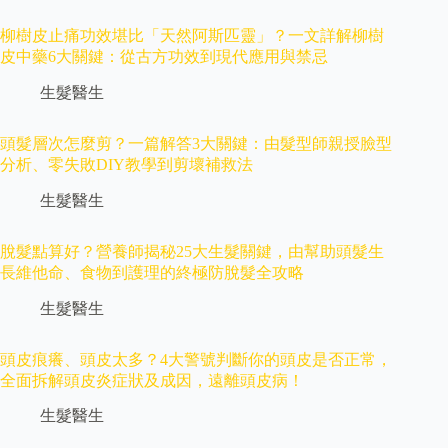
柳樹皮止痛功效堪比「天然阿斯匹靈」？一文詳解柳樹
皮中藥6大關鍵：從古方功效到現代應用與禁忌
生髮醫生
頭髮層次怎麼剪？一篇解答3大關鍵：由髮型師親授臉型
分析、零失敗DIY教學到剪壞補救法
生髮醫生
脫髮點算好？營養師揭秘25大生髮關鍵，由幫助頭髮生
長維他命、食物到護理的終極防脫髮全攻略
生髮醫生
頭皮痕癢、頭皮太多？4大警號判斷你的頭皮是否正常，
全面拆解頭皮炎症狀及成因，遠離頭皮病！
生髮醫生