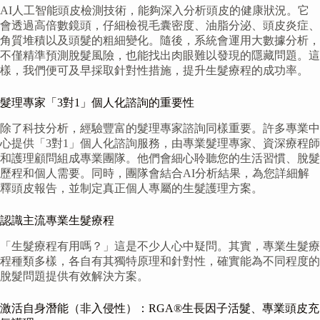
AI人工智能頭皮檢測技術，能夠深入分析頭皮的健康狀況。它
會透過高倍數鏡頭，仔細檢視毛囊密度、油脂分泌、頭皮炎症、
角質堆積以及頭髮的粗細變化。隨後，系統會運用大數據分析，
不僅精準預測脫髮風險，也能找出肉眼難以發現的隱藏問題。這
樣，我們便可及早採取針對性措施，提升生髮療程的成功率。
髮理專家「3對1」個人化諮詢的重要性
除了科技分析，經驗豐富的髮理專家諮詢同樣重要。許多專業中
心提供「3對1」個人化諮詢服務，由專業髮理專家、資深療程師
和護理顧問組成專業團隊。他們會細心聆聽您的生活習慣、脫髮
歷程和個人需要。同時，團隊會結合AI分析結果，為您詳細解
釋頭皮報告，並制定真正個人專屬的生髮護理方案。
認識主流專業生髮療程
「生髮療程有用嗎？」這是不少人心中疑問。其實，專業生髮療
程種類多樣，各自有其獨特原理和針對性，確實能為不同程度的
脫髮問題提供有效解決方案。
激活自身潛能（非入侵性）：RGA®生長因子活髮、專業頭皮充