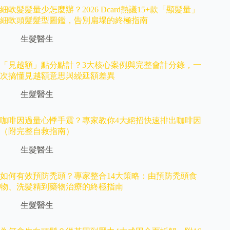
細軟髮髮量少怎麼辦？2026 Dcard熱議15+款「顯髮量」
細軟頭髮髮型圖鑑，告別扁塌的終極指南
生髮醫生
「見越額」點分點計？3大核心案例與完整會計分錄，一
次搞懂見越額意思與繰延額差異
生髮醫生
咖啡因過量心悸手震？專家教你4大絕招快速排出咖啡因
（附完整自救指南）
生髮醫生
如何有效預防禿頭？專家整合14大策略：由預防禿頭食
物、洗髮精到藥物治療的終極指南
生髮醫生