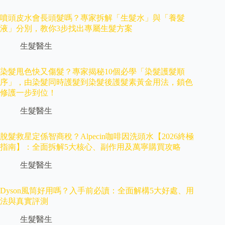
噴頭皮水會長頭髮嗎？專家拆解「生髮水」與「養髮
液」分別，教你3步找出專屬生髮方案
生髮醫生
染髮甩色快又傷髮？專家揭秘10個必學「染髮護髮順
序」，由染髮同時護髮到染髮後護髮素黃金用法，鎖色
修護一步到位！
生髮醫生
脫髮救星定係智商稅？Alpecin咖啡因洗頭水【2026終極
指南】：全面拆解5大核心、副作用及萬寧購買攻略
生髮醫生
Dyson風筒好用嗎？入手前必讀：全面解構5大好處、用
法與真實評測
生髮醫生