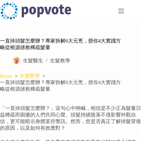
Skip
to
content
一直掉頭髮怎麼辦？專家拆解6大元兇，授你4大實踐方
略從根源拯救稀疏髮量
生髮醫生
生髮教學
生髮教學
Home
一直掉頭髮怎麼辦？專家拆解6大元兇，授你4大實踐方
略從根源拯救稀疏髮量
「一直掉頭髮怎麼辦？」這句心中吶喊，相信是不少正為髮量日
益稀疏而困擾的人們共同心聲。頭髮持續脫落不僅影響外觀自
信，更可能暗示身體某些警訊。然而，您是否真正了解掉髮背後
的原因，以及如何有效應對？