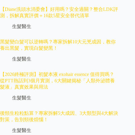
【Diane洗頭水消委會】好用嗎？安全過關？整合LDK評
測，拆解真實評價＋16款5星安全替代清單
生髮醫生
黑髮變白髮可以逆轉嗎？專家拆解10大元兇成因，教你
養出黑髮，實現白髮變黑！
生髮醫生
【2026終極評測】初髮本液 exohair essence 值得買嗎？
從PTT熱話到3個月實測，6大關鍵揭秘「人類外泌體養
髮液」真實效果與用法
生髮醫生
後頸生粒粒點算？專家拆解5大成因、3大類型與4大解決
對策，告別頸後煩惱！
生髮醫生