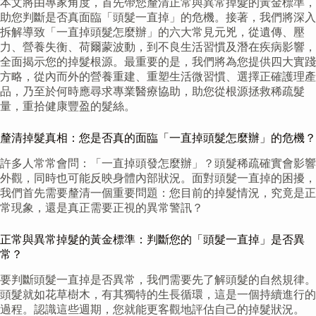
本文將由專家角度，首先帶您釐清正常與異常掉髮的黃金標準，
助您判斷是否真面臨「頭髮一直掉」的危機。接著，我們將深入
拆解導致「一直掉頭髮怎麼辦」的六大常見元兇，從遺傳、壓
力、營養失衡、荷爾蒙波動，到不良生活習慣及潛在疾病影響，
全面揭示您的掉髮根源。最重要的是，我們將為您提供四大實踐
方略，從內而外的營養重建、重塑生活微習慣、選擇正確護理產
品，乃至於何時應尋求專業醫療協助，助您從根源拯救稀疏髮
量，重拾健康豐盈的髮絲。
釐清掉髮真相：您是否真的面臨「一直掉頭髮怎麼辦」的危機？
許多人常常會問：「一直掉頭發怎麼辦」？頭髮稀疏確實會影響
外觀，同時也可能反映身體內部狀況。面對頭髮一直掉的困擾，
我們首先需要釐清一個重要問題：您目前的掉髮情況，究竟是正
常現象，還是真正需要正視的異常警訊？
正常與異常掉髮的黃金標準：判斷您的「頭髮一直掉」是否異
常？
要判斷頭髮一直掉是否異常，我們需要先了解頭髮的自然規律。
頭髮就如花草樹木，有其獨特的生長循環，這是一個持續進行的
過程。認識這些週期，您就能更客觀地評估自己的掉髮狀況。