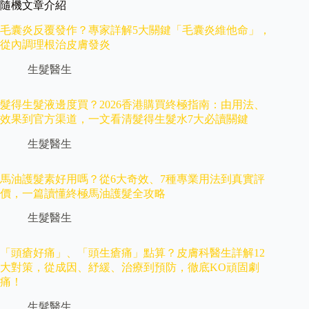
隨機文章介紹
毛囊炎反覆發作？專家詳解5大關鍵「毛囊炎維他命」，
從內調理根治皮膚發炎
生髮醫生
髮得生髮液邊度買？2026香港購買終極指南：由用法、
效果到官方渠道，一文看清髮得生髮水7大必讀關鍵
生髮醫生
馬油護髮素好用嗎？從6大奇效、7種專業用法到真實評
價，一篇讀懂終極馬油護髮全攻略
生髮醫生
「頭瘡好痛」、「頭生瘡痛」點算？皮膚科醫生詳解12
大對策，從成因、紓緩、治療到預防，徹底KO頑固劇
痛！
生髮醫生