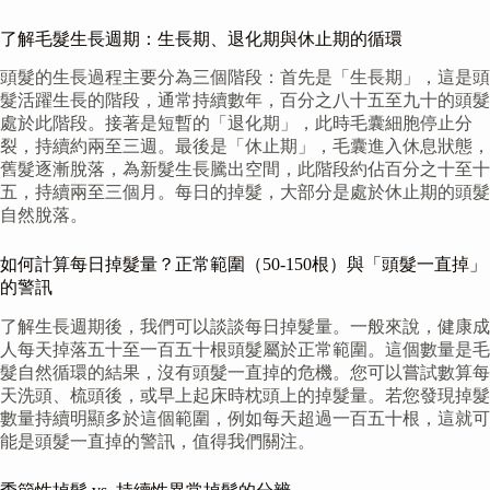
了解毛髮生長週期：生長期、退化期與休止期的循環
頭髮的生長過程主要分為三個階段：首先是「生長期」，這是頭
髮活躍生長的階段，通常持續數年，百分之八十五至九十的頭髮
處於此階段。接著是短暫的「退化期」，此時毛囊細胞停止分
裂，持續約兩至三週。最後是「休止期」，毛囊進入休息狀態，
舊髮逐漸脫落，為新髮生長騰出空間，此階段約佔百分之十至十
五，持續兩至三個月。每日的掉髮，大部分是處於休止期的頭髮
自然脫落。
如何計算每日掉髮量？正常範圍（50-150根）與「頭髮一直掉」
的警訊
了解生長週期後，我們可以談談每日掉髮量。一般來說，健康成
人每天掉落五十至一百五十根頭髮屬於正常範圍。這個數量是毛
髮自然循環的結果，沒有頭髮一直掉的危機。您可以嘗試數算每
天洗頭、梳頭後，或早上起床時枕頭上的掉髮量。若您發現掉髮
數量持續明顯多於這個範圍，例如每天超過一百五十根，這就可
能是頭髮一直掉的警訊，值得我們關注。