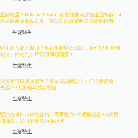
脫髮救星？Holland & Barrett頭髮維他命評價全面拆解：4
大皇牌產品深度實測、功效對比及精明選購終極指南
生髮醫生
頸生瘡又痛又礙眼？專家拆解頸瘡成因，教你5大即時自
救法，由內到外根治頑固頸部瘡！
生髮醫生
髮質差可以燙頭髮嗎？專業髮型師忠告：強行燙髮前，
先認清3大災難與成功關鍵
生髮醫生
頭油救星PCA鋅洗髮精：專家教你3大選購指南＋4款實
測推薦，從根源解決頭油頭屑
生髮醫生