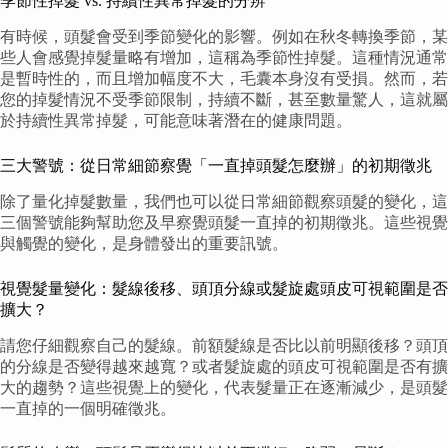
季節性掉髮 vs. 持續性異常掉髮的分辨
有時候，頭髮會受到季節變化的影響。例如在秋冬轉換季節，某
些人會感覺掉髮量略有增加，這稱為季節性掉髮。這種情況通常
是暫時性的，而且增加幅度不大，毛囊本身沒有受損。然而，若
您的掉髮情況不受季節限制，持續不斷，甚至數量驚人，這就屬
於持續性異常掉髮，可能意味著潛在的健康問題。
三大警號：從日常細節察覺「一直掉頭髮怎麼辦」的初期徵兆
除了量化掉髮數量，我們也可以從日常細節觀察頭髮的變化，這
三個警號能夠幫助您及早察覺頭髮一直掉的初期徵兆。這些視覺
與觸覺的變化，是身體發出的重要訊號。
視覺髮量變化：髮線後移、頭頂分線或髮旋處頭皮可視範圍是否
擴大？
請您仔細觀察自己的髮線。前額髮線是否比以前明顯後移？頭頂
的分線是否變得越來越寬？或者髮旋處的頭皮可視範圍是否有擴
大的趨勢？這些視覺上的變化，代表髮量正在逐漸減少，是頭髮
一直掉的一個明確徵兆。