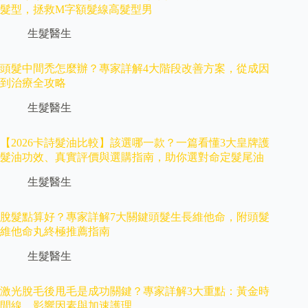
髮型，拯救M字額髮線高髮型男
生髮醫生
頭髮中間禿怎麼辦？專家詳解4大階段改善方案，從成因
到治療全攻略
生髮醫生
【2026卡詩髮油比較】該選哪一款？一篇看懂3大皇牌護
髮油功效、真實評價與選購指南，助你選對命定髮尾油
生髮醫生
脫髮點算好？專家詳解7大關鍵頭髮生長維他命，附頭髮
維他命丸終極推薦指南
生髮醫生
激光脫毛後甩毛是成功關鍵？專家詳解3大重點：黃金時
間線、影響因素與加速護理