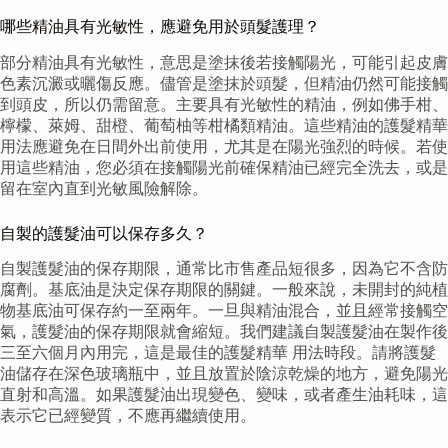
哪些精油具有光敏性，應避免用於頭髮護理？
部分精油具有光敏性，意思是塗抹後若接觸陽光，可能引起皮膚
色素沉澱或曬傷反應。儘管是塗抹於頭髮，但精油仍然可能接觸
到頭皮，所以仍需留意。主要具有光敏性的精油，例如佛手柑、
檸檬、萊姆、甜橙、葡萄柚等柑橘類精油。這些精油的護髮精華
用法應避免在日間外出前使用，尤其是在陽光強烈的時候。若使
用這些精油，您必須在接觸陽光前確保精油已經完全洗去，或是
留在室內直到光敏風險解除。
自製的護髮油可以保存多久？
自製護髮油的保存期限，通常比市售產品短很多，因為它不含防
腐劑。基底油是決定保存期限的關鍵。一般來說，未開封的純植
物基底油可保存約一至兩年。一旦與精油混合，並且經常接觸空
氣，護髮油的保存期限就會縮短。我們建議自製護髮油在製作後
三至六個月內用完，這是最佳的護髮精華 用法時段。請將護髮
油儲存在深色玻璃瓶中，並且放置於陰涼乾燥的地方，避免陽光
直射和高溫。如果護髮油出現變色、變味，或者產生油耗味，這
表示它已經變質，不應再繼續使用。