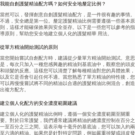
我能自創護髮精油配方嗎？如何安全地釐定比例？
當然可以，發揮創意自創護髮精油配方，是一件很有趣的事情。
不過，安全總是第一位。釐定護髮精油比例需要遵循一些基本原
則，這樣才能確保效果與安全並存。以下是一些您可以參考的指
導原則，幫助您安全地建立個人化的護髮精華 用法。
從單方精油開始測試的原則
當您開始嘗試自創配方時，建議從少量單方精油開始測試。意思
是，每次只加入一種您感興趣的精油到基底油中，觀察您的頭皮
和頭髮的反應。這樣您可以清楚了解每種精油對您的具體效果，
以及它是否會引起任何不適。當您熟悉了單方精油的特性後，您
可以再慢慢嘗試將不同的精油以合適的護髮精油比例混合，創造
出複方配方。
建立個人化配方的安全濃度範圍建議
建立個人化的護髮精油比例時，遵循一個安全濃度範圍至關重
要。對於日常護髮，我們通常建議將精油的總濃度控制在百分之
一至百分之三之間。這表示每十毫升的基底油，您可以加入約兩
至六滴的精油。如果您是針對特定問題，例如嚴重掉髮或頭皮發