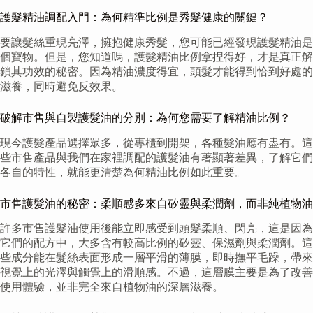
護髮精油調配入門：為何精準比例是秀髮健康的關鍵？
要讓髮絲重現亮澤，擁抱健康秀髮，您可能已經發現護髮精油是
個寶物。但是，您知道嗎，護髮精油比例拿捏得好，才是真正解
鎖其功效的秘密。因為精油濃度得宜，頭髮才能得到恰到好處的
滋養，同時避免反效果。
破解市售與自製護髮油的分別：為何您需要了解精油比例？
現今護髮產品選擇眾多，從專櫃到開架，各種髮油應有盡有。這
些市售產品與我們在家裡調配的護髮油有著顯著差異，了解它們
各自的特性，就能更清楚為何精油比例如此重要。
市售護髮油的秘密：柔順感多來自矽靈與柔潤劑，而非純植物油
許多市售護髮油使用後能立即感受到頭髮柔順、閃亮，這是因為
它們的配方中，大多含有較高比例的矽靈、保濕劑與柔潤劑。這
些成分能在髮絲表面形成一層平滑的薄膜，即時撫平毛躁，帶來
視覺上的光澤與觸覺上的滑順感。不過，這層膜主要是為了改善
使用體驗，並非完全來自植物油的深層滋養。