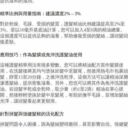
提供溫和的滋潤。
精準比例與用量指南：建議濃度2% – 3%
對於乾燥、毛躁、受損的髮質，護髮精油比例建議提高至2%至
3%。若以10毫升基底油計算，您可以加入4至6滴的精油總量。
這個濃度可以提供足夠的滋養，幫助修復受損的髮絲，讓頭髮回
復柔順。
應用技巧：作為髮膜或免沖洗護髮油使用
這種護髮精華用法有很多變數。您可以將精油配方當作髮膜使
用，在洗髮後將其均勻塗抹於髮中至髮尾，然後用熱毛巾包裹頭
髮，靜置15至20分鐘，之後沖洗乾淨。這個方法可以讓精油深層
滲透髮絲，提供密集滋養。另外，您也可以將其作為免沖洗護髮
油。在頭髮半乾或全乾時，取少量（約1至2滴）精油在掌心搓
開，然後輕輕塗抹於髮中至髮尾，有助於撫平毛躁，並增加髮絲
光澤，讓頭髮看起來更順滑。
針對掉髮與強健髮根的活化配方
掉髮問題令人困擾，因為髮絲變得脆弱，甚至影響自信。強健髮