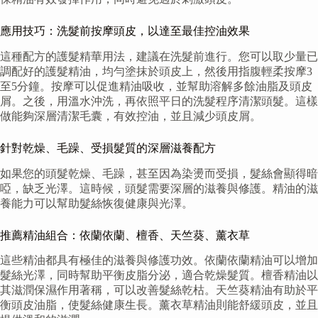
應用技巧：洗髮前按摩頭皮，以達至最佳控油效果
這種配方的護髮精華用法，建議在洗髮前進行。您可以取少量已
調配好的護髮精油，均勻塗抹於頭皮上，然後用指腹輕柔按摩3
至5分鐘。按摩可以促進精油吸收，並幫助溶解多餘油脂及頭皮
屑。之後，用溫水沖洗，再依照平日的洗髮程序清潔頭髮。這樣
做能夠深層清潔毛囊，有效控油，並且減少頭皮屑。
針對乾燥、毛躁、受損髮質的深層滋養配方
如果您的頭髮乾燥、毛躁，甚至因為染燙而受損，髮絲會顯得暗
啞，缺乏光澤。這時候，頭髮需要深層的滋養與修護。精油的滋
養能力可以幫助髮絲恢復健康與光澤。
推薦精油組合：依蘭依蘭、檀香、天竺葵、薰衣草
這些精油都具有極佳的滋養與修護功效。依蘭依蘭精油可以增加
髮絲光澤，同時幫助平衡皮脂分泌，適合乾燥髮質。檀香精油以
其滋潤保濕作用著稱，可以改善髮絲乾枯。天竺葵精油有助於平
衡頭皮油脂，使髮絲健康生長。薰衣草精油則能舒緩頭皮，並且