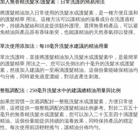
加入無香精洗髮水/護髮素：日常洗護的簡易用法
將護髮精油加入日常使用的洗髮水或護髮素，是一種方便且溫和
的護髮精華 用法。這種方法可以讓精油的滋養成分在洗護過程
中，持續為髮絲和頭皮提供額外護理。選擇無香精產品，可以避
免精油與產品原有香味衝突，也能讓精油的天然香氣得以發揮。
單次使用添加法：每10毫升洗髮水建議的精油用量
單次洗護時，直接將護髮精油加入洗髮水或護髮素中，是最簡單
的護髮精華 用法之一。您可以先倒出約十毫升的洗髮水或護髮
素，然後加入建議的一至兩滴護髮精油。這個份量能確保精油均
勻分佈，同時避免過度濃縮，對頭皮產生刺激。
整瓶調配法：250毫升洗髮水中的建議總精油用量與比例
如果您習慣一次過調配好一整瓶洗髮水或護髮素，方便日常使
用，這裡提供一個整瓶調配的護髮精油比例參考。對於二百五十
毫升的無香精洗髮水或護髮素，您可以加入二十五至四十滴護髮
精油。這個份量能提供持續的滋養效果，同時保持產品的穩定
性。每次使用前請輕輕搖勻，讓精油分佈均勻。