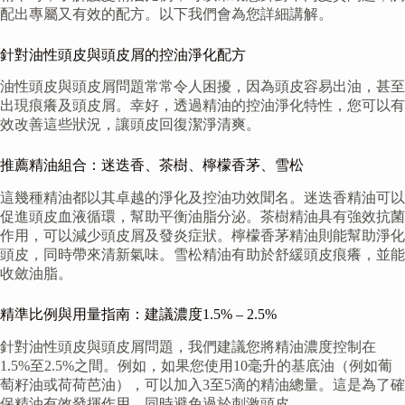
配出專屬又有效的配方。以下我們會為您詳細講解。
針對油性頭皮與頭皮屑的控油淨化配方
油性頭皮與頭皮屑問題常常令人困擾，因為頭皮容易出油，甚至
出現痕癢及頭皮屑。幸好，透過精油的控油淨化特性，您可以有
效改善這些狀況，讓頭皮回復潔淨清爽。
推薦精油組合：迷迭香、茶樹、檸檬香茅、雪松
這幾種精油都以其卓越的淨化及控油功效聞名。迷迭香精油可以
促進頭皮血液循環，幫助平衡油脂分泌。茶樹精油具有強效抗菌
作用，可以減少頭皮屑及發炎症狀。檸檬香茅精油則能幫助淨化
頭皮，同時帶來清新氣味。雪松精油有助於舒緩頭皮痕癢，並能
收斂油脂。
精準比例與用量指南：建議濃度1.5% – 2.5%
針對油性頭皮與頭皮屑問題，我們建議您將精油濃度控制在
1.5%至2.5%之間。例如，如果您使用10毫升的基底油（例如葡
萄籽油或荷荷芭油），可以加入3至5滴的精油總量。這是為了確
保精油有效發揮作用，同時避免過於刺激頭皮。