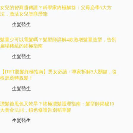
女兒的智商遺傳誰？科學家終極解答：父母必學5大方
法，激活女兒智商潛能
生髮醫生
髮量少可以電髮嗎？髮型師詳解4款激增髮量造型，告別
扁塌稀疏的終極指南
生髮醫生
【DHT脫髮終極指南】男女必讀：專家拆解5大關鍵，從
根源逆轉脫髮！
生髮醫生
漂髮後甩色又乾旱？終極漂髮護理指南：髮型師揭秘10
大黃金法則，鎖色修護告別稻草髮
生髮醫生