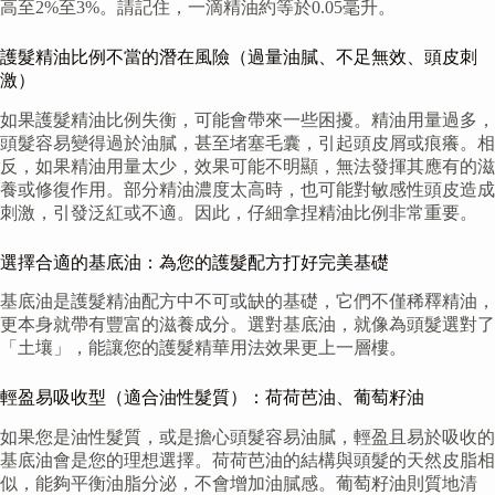
高至2%至3%。請記住，一滴精油約等於0.05毫升。
護髮精油比例不當的潛在風險（過量油膩、不足無效、頭皮刺
激）
如果護髮精油比例失衡，可能會帶來一些困擾。精油用量過多，
頭髮容易變得過於油膩，甚至堵塞毛囊，引起頭皮屑或痕癢。相
反，如果精油用量太少，效果可能不明顯，無法發揮其應有的滋
養或修復作用。部分精油濃度太高時，也可能對敏感性頭皮造成
刺激，引發泛紅或不適。因此，仔細拿捏精油比例非常重要。
選擇合適的基底油：為您的護髮配方打好完美基礎
基底油是護髮精油配方中不可或缺的基礎，它們不僅稀釋精油，
更本身就帶有豐富的滋養成分。選對基底油，就像為頭髮選對了
「土壤」，能讓您的護髮精華用法效果更上一層樓。
輕盈易吸收型（適合油性髮質）：荷荷芭油、葡萄籽油
如果您是油性髮質，或是擔心頭髮容易油膩，輕盈且易於吸收的
基底油會是您的理想選擇。荷荷芭油的結構與頭髮的天然皮脂相
似，能夠平衡油脂分泌，不會增加油膩感。葡萄籽油則質地清