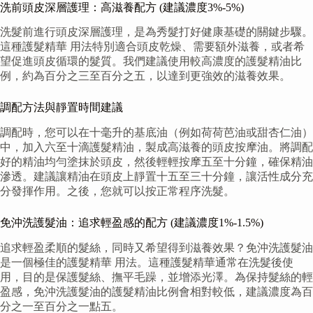
洗前頭皮深層護理：高滋養配方 (建議濃度3%-5%)
洗髮前進行頭皮深層護理，是為秀髮打好健康基礎的關鍵步驟。
這種護髮精華 用法特別適合頭皮乾燥、需要額外滋養，或者希
望促進頭皮循環的髮質。我們建議使用較高濃度的護髮精油比
例，約為百分之三至百分之五，以達到更強效的滋養效果。
調配方法與靜置時間建議
調配時，您可以在十毫升的基底油（例如荷荷芭油或甜杏仁油）
中，加入六至十滴護髮精油，製成高滋養的頭皮按摩油。將調配
好的精油均勻塗抹於頭皮，然後輕輕按摩五至十分鐘，確保精油
滲透。建議讓精油在頭皮上靜置十五至三十分鐘，讓活性成分充
分發揮作用。之後，您就可以按正常程序洗髮。
免沖洗護髮油：追求輕盈感的配方 (建議濃度1%-1.5%)
追求輕盈柔順的髮絲，同時又希望得到滋養效果？免沖洗護髮油
是一個極佳的護髮精華 用法。這種護髮精華通常在洗髮後使
用，目的是保護髮絲、撫平毛躁，並增添光澤。為保持髮絲的輕
盈感，免沖洗護髮油的護髮精油比例會相對較低，建議濃度為百
分之一至百分之一點五。