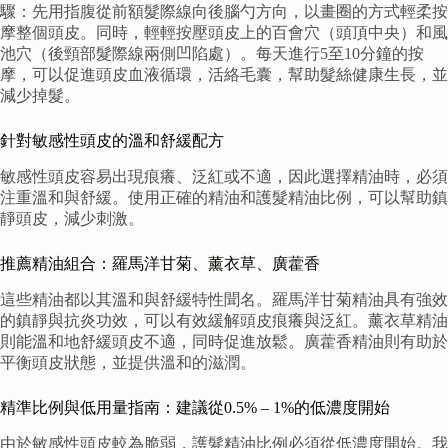
驟：先用指腹從前額髮際線向後腦勺方向，以畫圈的方式輕柔按
摩整個頭皮。同時，輕輕按壓頭皮上的百會穴（頭頂中央）和風
池穴（後頸部髮際線兩側凹陷處）。每天進行5至10分鐘的按
摩，可以促進頭皮血液循環，活絡毛囊，幫助髮絲健康生長，並
減少掉髮。
針對敏感性頭皮的溫和舒緩配方
敏感性頭皮容易出現痕癢、泛紅或不適，因此選擇精油時，必須
注重溫和與舒緩。使用正確的精油和護髮精油比例，可以幫助鎮
靜頭皮，減少刺激。
推薦精油組合：羅馬洋甘菊、薰衣草、廣藿香
這些精油都以其溫和與舒緩特性聞名。羅馬洋甘菊精油具有強效
的鎮靜與抗炎功效，可以有效緩解頭皮痕癢與泛紅。薰衣草精油
則能溫和地舒緩頭皮不適，同時促進放鬆。廣藿香精油則有助於
平衡頭皮狀態，並提供溫和的滋潤。
精準比例與低用量指南：建議從0.5% – 1%的低濃度開始
由於敏感性頭皮較為脆弱，護髮精油比例必須從低濃度開始。我