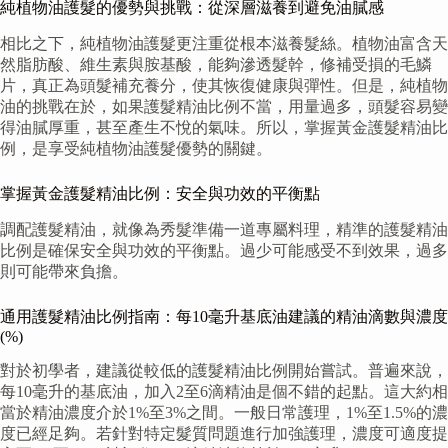
純植物油護髮的優勢與挑戰：從深層滋養到避免油膩感
相比之下，純植物油護髮更注重從根本滋養髮絲。植物油富含天
然脂肪酸、維生素與胺基酸，能夠滲透髮幹，修補受損的毛鱗
片，真正為頭髮補充養分，使其恢復健康與彈性。但是，純植物
油的挑戰在於，如果護髮精油比例不當，用量過多，頭髮容易變
得油膩厚重，甚至產生不悅的氣味。所以，掌握黃金護髮精油比
例，是享受純植物油護髮優勢的關鍵。
掌握黃金護髮精油比例：安全與功效的平衡點
調配護髮精油，就像為秀髮準備一道專屬料理，精準的護髮精油
比例是確保安全與功效的平衡點。過少可能感受不到效果，過多
則可能帶來負擔。
通用護髮精油比例指南：每10毫升基底油建議的精油滴數與濃度
(%)
對於初學者，建議從較低的護髮精油比例開始嘗試。普遍來說，
每10毫升的基底油，加入2至6滴精油是個不錯的起點。這大約相
當於精油濃度介於1%至3%之間。一般日常護理，1%至1.5%的濃
度已經足夠。若針對特定髮質問題進行加強護理，濃度可適度提