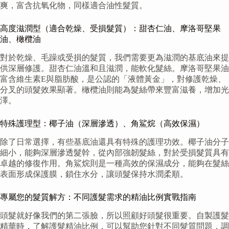
爽，富含抗氧化物，同樣適合油性髮質。
高度滋潤型（適合乾燥、受損髮質）：甜杏仁油、摩洛哥堅果
油、橄欖油
對於乾燥、毛躁或受損的髮質，我們需要更為滋潤的基底油來提
供深層修護。甜杏仁油溫和且滋潤，能軟化髮絲。摩洛哥堅果油
富含維生素E與脂肪酸，是公認的「液體黃金」，對修護乾燥、
分叉的頭髮效果顯著。橄欖油則能為髮絲帶來豐富滋養，增加光
澤。
特殊護理型：椰子油（深層滲透）、角鯊烷（高效保濕）
除了日常選擇，有些基底油還具有特殊的護理功效。椰子油分子
細小，能夠深層滲透髮幹，從內部強韌髮絲，對於受損髮質具有
卓越的修復作用。角鯊烷則是一種高效的保濕成分，能夠在髮絲
表面形成保護膜，鎖住水分，讓頭髮保持水潤柔順。
專屬您的髮質解方：不同護髮需求的精油比例實戰指南
頭髮就好像我們的第二張臉，所以照顧好頭髮很重要。自製護髮
精華時，了解護髮精油比例，可以幫助您針對不同髮質問題，調