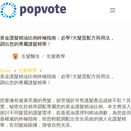
Skip
to
content
黃金護髮精油比例終極指南：必學7大髮質配方與用法，
調出您的專屬護髮精華！
生髮醫生
生髮教學
生髮教學
Home
黃金護髮精油比例終極指南：必學7大髮質配方與用法，
調出您的專屬護髮精華！
想要擁有健康亮麗的秀髮，卻苦惱於市售護髮產品成效不彰？其
實，秘密在於精準調配專屬您的黃金護髮精油比例。本文將深入
探討不同髮質的護髮需求，從基底油選擇到精油滴數，為您提供
最權威的終極指南，助您輕鬆調配出安全高效的個人化護髮精
華，告別髮絲困擾，煥發自然光采。