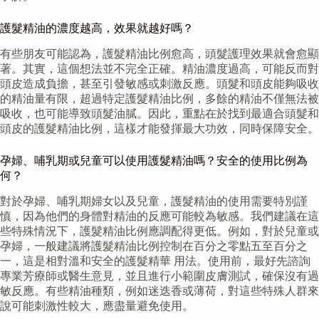
護髮精油的濃度越高，效果就越好嗎？
有些朋友可能認為，護髮精油比例愈高，頭髮護理效果就會愈顯
著。其實，這個想法並不完全正確。精油濃度過高，可能反而對
頭皮造成負擔，甚至引發敏感或刺激反應。頭髮和頭皮能夠吸收
的精油量有限，超過特定護髮精油比例，多餘的精油不僅無法被
吸收，也可能導致頭髮油膩。因此，重點在於找到最適合頭髮和
頭皮的護髮精油比例，這樣才能發揮最大功效，同時保障安全。
孕婦、哺乳期或兒童可以使用護髮精油嗎？安全的使用比例為
何？
對於孕婦、哺乳期婦女以及兒童，護髮精油的使用需要特別謹
慎，因為他們的身體對精油的反應可能較為敏感。我們建議在這
些特殊情況下，護髮精油比例應調配得更低。例如，對於兒童或
孕婦，一般建議將護髮精油比例控制在百分之零點五至百分之
一，這是相對溫和安全的護髮精華 用法。使用前，最好先諮詢
專業芳療師或醫生意見，並且進行小範圍皮膚測試，確保沒有過
敏反應。有些精油種類，例如迷迭香或薄荷，對這些特殊人群來
說可能刺激性較大，應盡量避免使用。