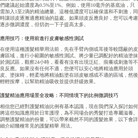
們建議起始濃度為0.5%至1%。例如，使用10毫升的基底油，只
需加入1至2滴的精油總量。這種低濃度可以確保溫和不刺激，同
時讓頭皮逐漸適應精油的益處。如果頭皮反應良好，您可以考慮
逐步微調濃度，但切勿一下子提高太多。
應用技巧：使用前進行皮膚敏感性測試
在使用這種護髮精華用法前，先在手臂內側或耳後等較隱蔽的皮
膚區域，進行小範圍的敏感性測試。將少量已調配好的精油塗抹
於測試區，觀察24小時，看看有沒有出現泛紅、痕癢或刺激等不
良反應。如果沒有任何不適，您便可以安心地將精油應用於頭
皮。塗抹時，輕柔地將精油點塗在頭皮敏感或不適的區域，然後
輕輕按摩，以幫助精油吸收並提供舒緩效果。
護髮精油應用場景全攻略：不同情境下的比例微調技巧
相信您已經對護髮精油比例有基本認識，現在我們深入探討如何
將這些知識應用於日常護理，為不同場合的秀髮打造專屬滋養。
調整護髮精油的份量，可以帶來截然不同的護髮效果，以下會詳
細介紹幾種常見的護髮精華 用法。