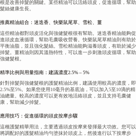
根是改善掉髮的關鍵。某些精油可以活絡頭皮，促進循環，幫助
髮絲健康生長。
推薦精油組合：迷迭香、快樂鼠尾草、雪松、薑
這些精油都對頭皮活化與強健髮根很有幫助。迷迭香精油能夠促
進頭皮血液循環，幫助毛囊吸收營養。快樂鼠尾草精油則有助於
平衡油脂，並且強化髮絲。雪松精油能夠滋養頭皮，有助於減少
掉髮。薑精油則因其溫熱特性，可以進一步刺激頭皮循環，幫助
強健髮根。
精準比例與用量指南：建議濃度2.5% – 5%
針對掉髮與強健髮根的護髮精油比例，建議使用較高的濃度，即
2.5%至5%。如果您使用10毫升的基底油，可以加入5至10滴的精
油總量。較高的濃度可以更有效地活絡頭皮，並且支持毛囊健
康，幫助減少掉髮。
應用技巧：促進循環的頭皮按摩步驟
這種護髮精華用法，主要透過頭皮按摩來發揮最大功效。您可以
將調配好的護髮精油均勻塗抹於頭皮上，然後進行以下按摩步