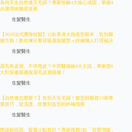
為何天生自然捲又毛躁？專家拆解4大核心成因，掌握4
步護理術徹底改善
生髮醫生
【2026法式瀏海短髮】12款香港大熱造型範本，告別圓
臉方臉！教你揀出整容級瘦面髮型＋終極懶人打理秘訣
生髮醫生
眉毛有皮屑、不停甩皮？中西醫揭秘4大主因，專家授6
大對策徹底擺脫眉毛皮屑困擾！
生髮醫生
【自然捲怎麼辦？】告別天生毛躁！髮型師親授15個專
業技巧，從洗護、吹整到造型的終極指南
生髮醫生
際線額頭高、髮量少點算好？專家推薦5款「視覺增髮」