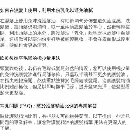
如何在濕髮上使用，利用水份乳化以避免油膩
在濕髮上使用免沖洗護髮油，有助於均勻分佈並避免油膩感。洗
髮後，當頭髮仍濕潤時，取一至兩滴護髮油於掌心，然後輕輕搓
開。利用頭髮上的水分，將護髮油「乳化」般地塗抹於髮中至髮
尾。這樣做可以讓油份更好地被頭髮吸收，不會在表面形成厚重
感，髮絲也會更為清爽。
吹乾後撫平毛躁的極少量用法
頭髮吹乾後，若仍有毛躁或髮尾分岔的情況，您可以使用極少量
的免沖洗護髮油進行局部修飾。只需取半滴甚至更少的護髮油，
在指尖輕輕搓開，然後重點塗抹於毛躁處或髮尾。這個護髮精油
比例雖然極低，但足以即時撫平毛躁，提升髮絲光澤，使髮型看
起來更整潔。
常見問題 (FAQ)：關於護髮精油比例的專業解答
關於護髮精油比例，有些朋友可能抱持疑問。以下提供一些常見
問題的專業解答，讓您對護髮精油的護髮精華 用法有更深入的
了解。