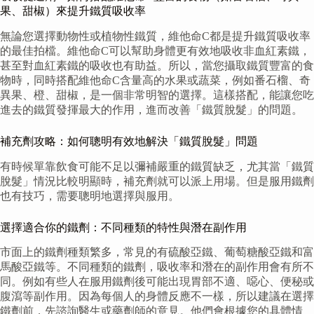
果、甜椒）來提升鐵質吸收率
無論您選擇動物性或植物性鐵質，維他命C都是提升鐵質吸收率
的最佳拍檔。維他命C可以幫助身體更有效地吸收非血紅素鐵，
甚至對血紅素鐵的吸收也有助益。所以，當您攝取鐵質豐富的食
物時，同時搭配維他命C含量高的水果或蔬菜，例如番石榴、奇
異果、橙、甜椒，是一個非常明智的選擇。這樣搭配，能讓您吃
進去的鐵質發揮最大的作用，進而改善「鐵質脫髮」的問題。
補充劑攻略：如何聰明有效地解決「鐵質脫髮」問題
有時候單靠飲食可能不足以彌補嚴重的鐵質缺乏，尤其當「鐵質
脫髮」情況比較明顯時，補充劑就可以派上用場。但是服用鐵劑
也有技巧，需要聰明地選擇與服用。
選擇適合你的鐵劑：不同種類的特性與潛在副作用
市面上的鐵劑種類繁多，常見的有硫酸亞鐵、葡萄糖酸亞鐵和富
馬酸亞鐵等。不同種類的鐵劑，吸收率和潛在的副作用會有所不
同。例如有些人在服用鐵劑後可能出現胃部不適、噁心、便秘或
腹瀉等副作用。因為每個人的身體反應不一樣，所以建議在選擇
鐵劑前，先諮詢醫生或藥劑師的意見。他們會根據您的具體情