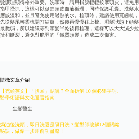
髮護理顯得格外重要。洗頭時，請用指腹輕輕按摩頭皮，避免用
指甲搔抓，這樣可以促進頭皮血液循環，同時保護毛囊。洗髮水
應該溫和，並且避免使用過熱的水。梳頭時，建議使用寬齒梳，
先從髮尾輕柔梳開打結處，然後再慢慢往上梳。濕髮狀態下頭髮
最脆弱，所以建議等到頭髮半乾後再梳理，這樣可以大大減少拉
扯和斷裂，避免對脆弱的「鐵質頭髮」造成二次傷害。
隨機文章介紹
【禿頭英文】「扒頭」點講？全面拆解 10 個必學字詞、
醫學術語與文化避雷指南
生髮醫生
焗油後洗頭，即日洗還是隔日洗？髮型師破解12個關鍵
秘訣，做錯一步即前功盡廢！