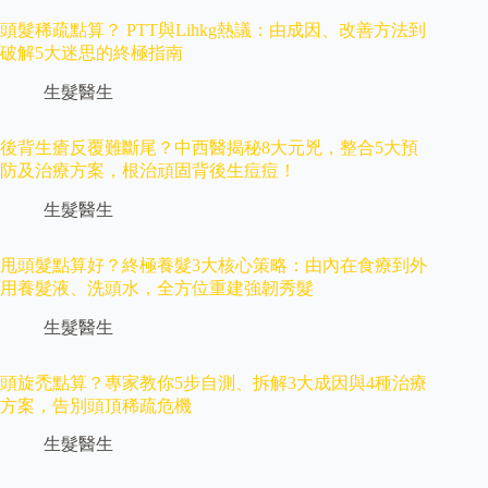
頭髮稀疏點算？ PTT與Lihkg熱議：由成因、改善方法到
破解5大迷思的終極指南
生髮醫生
後背生瘡反覆難斷尾？中西醫揭秘8大元兇，整合5大預
防及治療方案，根治頑固背後生痘痘！
生髮醫生
甩頭髮點算好？終極養髮3大核心策略：由內在食療到外
用養髮液、洗頭水，全方位重建強韌秀髮
生髮醫生
頭旋禿點算？專家教你5步自測、拆解3大成因與4種治療
方案，告別頭頂稀疏危機
生髮醫生