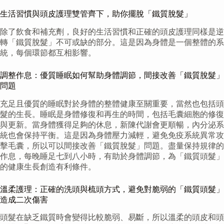
生活習慣與頭皮護理雙管齊下，助你擺脫「鐵質脫髮」
除了飲食和補充劑，良好的生活習慣和正確的頭皮護理同樣是逆
轉「鐵質脫髮」不可或缺的部分。這是因為身體是一個整體的系
統，每個環節都互相影響。
調整作息：優質睡眠如何幫助身體調節，間接改善「鐵質脫髮」
問題
充足且優質的睡眠對於身體的整體健康至關重要，當然也包括頭
髮的生長。睡眠是身體修復和再生的時間，包括毛囊細胞的修復
與更新。當身體獲得足夠的休息，新陳代謝會更順暢，內分泌系
統也會保持平衡。這是因為身體壓力減輕，避免免疫系統異常攻
擊毛囊，所以可以間接改善「鐵質脫髮」問題。盡量保持規律的
作息，每晚睡足七到八小時，有助於身體調節，為「鐵質頭髮」
的健康生長創造有利條件。
溫柔護理：正確的洗頭與梳頭方式，避免對脆弱的「鐵質頭髮」
造成二次傷害
頭髮在缺乏鐵質時會變得比較脆弱、易斷，所以溫柔的頭皮和頭