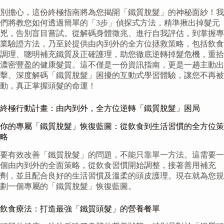
別擔心，這份終極指南將為您揭開「鐵質脫髮」的神秘面紗！我
們將教您如何透過簡單的「3步」偵探式方法，精準揪出掉髮元
兇，告別盲目嘗試。從解碼身體徵兆、進行自我評估，到掌握專
業驗證方法，乃至於提供由內到外的全方位拯救策略，包括飲食
調理、聰明補充鐵質及正確護理，助您徹底逆轉掉髮危機，重拾
濃密豐盈的健康髮質。這不僅是一份資訊指南，更是一趟主動出
擊、深度解碼「鐵質脫髮」困擾的互動式學習體驗，讓您不再被
動，真正掌握頭髮的命運！
終極行動計畫：由內到外，全方位逆轉「鐵質脫髮」困局
你的專屬「鐵質脫髮」恢復藍圖：從飲食到生活習慣的全方位策
略
要有效改善「鐵質脫髮」的問題，不能只靠單一方法。這需要一
個由內到外的全面策略，從飲食習慣開始調整，接著善用補充
劑，並且配合良好的生活習慣及溫柔的頭皮護理。現在就為您規
劃一個專屬的「鐵質脫髮」恢復藍圖。
飲食療法：打造最強「鐵質頭髮」的營養餐單