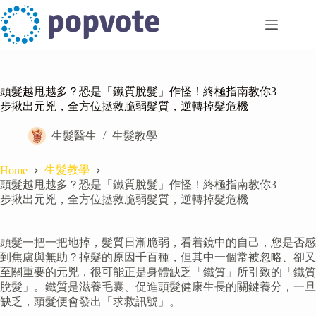
Skip
to
content
頭髮越甩越多？恐是「鐵質脫髮」作怪！終極指南教你3
步揪出元兇，全方位拯救脆弱髮質，逆轉掉髮危機
生髮醫生
生髮教學
生髮教學
Home
頭髮越甩越多？恐是「鐵質脫髮」作怪！終極指南教你3
步揪出元兇，全方位拯救脆弱髮質，逆轉掉髮危機
頭髮一把一把地掉，髮質日漸脆弱，看着鏡中的自己，您是否感
到焦慮與無助？掉髮的原因千百種，但其中一個常被忽略、卻又
至關重要的元兇，很可能正是身體缺乏「鐵質」所引致的「鐵質
脫髮」。鐵質是滋養毛囊、促進頭髮健康生長的關鍵養分，一旦
缺乏，頭髮便會發出「求救訊號」。