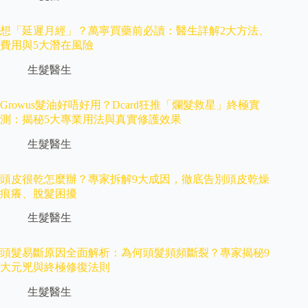
想「延遲月經」？萬寧買藥前必讀：醫生詳解2大方法、
費用與5大潛在風險
生髮醫生
Growus髮油好唔好用？Dcard狂推「爛髮救星」終極實
測：揭秘5大專業用法與真實修護效果
生髮醫生
頭皮很乾怎麼辦？專家拆解9大成因，徹底告別頭皮乾燥
痕癢、脫髮困擾
生髮醫生
頭髮易斷原因全面解析：為何頭髮頻頻斷裂？專家揭秘9
大元兇與終極修復法則
生髮醫生