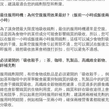
況，建議最適合您的鐵劑類型和劑量。
最佳服用時機：為何空腹服用效果最好？（飯前一小時或飯後兩
小時）
為了讓身體最大限度地吸收鐵劑，最佳的服用時機通常是空腹。
這是因為食物中的某些成分可能會影響鐵質的吸收。所以，您可
以在飯前一小時或飯後兩小時服用鐵劑，這樣可以減少食物對吸
收的干擾。如果空腹服用會引起胃部不適，您可以嘗試在飯後立
即服用，雖然吸收效果會稍微打折扣，但可以避免不適感。
必須避開的「吸收殺手」：茶、咖啡、乳製品、高纖維全穀物、
鋅補充劑
服用鐵劑期間，有些食物或飲品是必須避開的「吸收殺手」。例
如茶和咖啡中的單寧酸會嚴重抑制鐵質的吸收，乳製品中的鈣質
也會干擾鐵質吸收。高纖維全穀物雖然健康，但是過多的膳食纖
維也會影響鐵質的生物利用度。此外，鐵質和鋅在吸收途徑上會
互相競爭，所以如果您同時服用鋅補充劑，建議將兩種補充劑的
服用時間錯開，例如相隔一至兩小時，確保兩種營養素都能被充
分吸收。