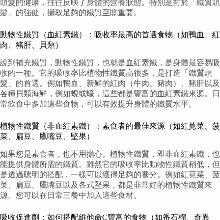
頭髮的健康，往往反映了身體的營養狀態。特別是對於「鐵質頭
髮」的強健，攝取足夠的鐵質至關重要。
動物性鐵質（血紅素鐵）：吸收率最高的首選食物（如鴨血、紅
肉、豬肝、貝類）
說到補充鐵質，動物性鐵質，也就是血紅素鐵，是身體最容易吸
收的一種。它的吸收率比植物性鐵質高很多，是打造「鐵質頭
髮」的首選。例如鴨血、新鮮的紅肉（牛肉、豬肉）、豬肝以及
各種貝類海鮮，例如蜆或蠔，這些都是豐富的血紅素鐵來源。日
常飲食中多加這些食物，可以有效提升身體的鐵質水平。
植物性鐵質（非血紅素鐵）：素食者的最佳來源（如紅莧菜、菠
菜、扁豆、鷹嘴豆、堅果）
如果您是素食者，也不用擔心。植物性鐵質，即非血紅素鐵，也
能提供身體所需的鐵質。雖然它的吸收率比動物性鐵質稍低，但
是透過聰明的搭配，一樣可以獲得足夠的養分。例如紅莧菜、菠
菜、扁豆、鷹嘴豆以及各式堅果，都是非常好的植物性鐵質來
源。您可以在日常三餐中加入這些食材。
吸收促進劑：如何搭配維他命C豐富的食物（如番石榴、奇異