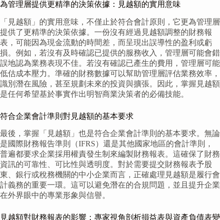
為管理層提供更精準的決策依據：見越額的實用意味
「見越額」的實用意味，不僅止於符合會計原則，它更為管理層
提供了更精準的決策依據。一份沒有經過見越額調整的財務報
表，可能因為現金流動的時間差，而呈現出誤導性的盈利或虧
損。例如，若沒有及時確認已提供的服務收入，管理層可能會錯
誤地認為業務表現不佳。若沒有確認已產生的費用，管理層可能
低估成本壓力。準確的財務數據可以幫助管理層評估業務效率，
識別潛在風險，甚至規劃未來的投資與擴張。因此，掌握見越額
是任何希望基於事實作出明智商業決策者的必備技能。
符合企業會計準則對見越額的基本要求
最後，掌握「見越額」也是符合企業會計準則的基本要求。無論
是國際財務報告準則（IFRS）還是其他國家地區的會計準則，
普遍都要求企業採用權責發生制來編製財務報表。這確保了財務
資訊的可靠性、可比性與透明度。對於需要提交財務報表予股
東、銀行或稅務機關的中小企業而言，正確處理見越額是履行會
計義務的重要一環。這可以避免潛在的合規問題，並且提升企業
在外界眼中的專業形象與信譽。
見越額對財務報表的影響：專家視角剖析損益表與資產負債表變