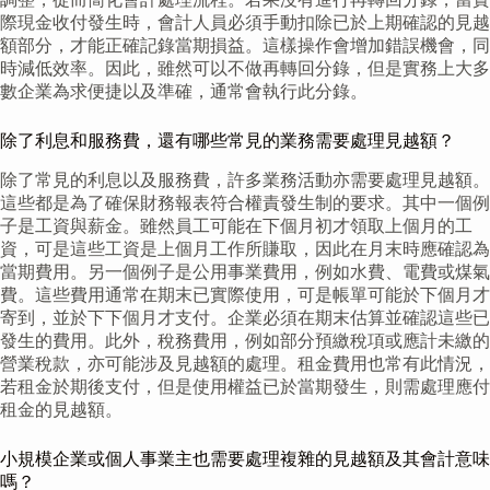
際現金收付發生時，會計人員必須手動扣除已於上期確認的見越
額部分，才能正確記錄當期損益。這樣操作會增加錯誤機會，同
時減低效率。因此，雖然可以不做再轉回分錄，但是實務上大多
數企業為求便捷以及準確，通常會執行此分錄。
除了利息和服務費，還有哪些常見的業務需要處理見越額？
除了常見的利息以及服務費，許多業務活動亦需要處理見越額。
這些都是為了確保財務報表符合權責發生制的要求。其中一個例
子是工資與薪金。雖然員工可能在下個月初才領取上個月的工
資，可是這些工資是上個月工作所賺取，因此在月末時應確認為
當期費用。另一個例子是公用事業費用，例如水費、電費或煤氣
費。這些費用通常在期末已實際使用，可是帳單可能於下個月才
寄到，並於下下個月才支付。企業必須在期末估算並確認這些已
發生的費用。此外，稅務費用，例如部分預繳稅項或應計未繳的
營業稅款，亦可能涉及見越額的處理。租金費用也常有此情況，
若租金於期後支付，但是使用權益已於當期發生，則需處理應付
租金的見越額。
小規模企業或個人事業主也需要處理複雜的見越額及其會計意味
嗎？