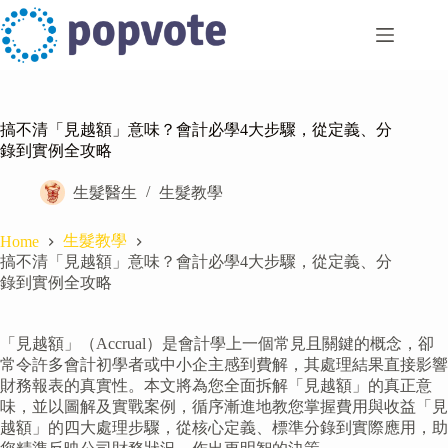
Skip
to
content
搞不清「見越額」意味？會計必學4大步驟，從定義、分
錄到實例全攻略
生髮醫生
生髮教學
生髮教學
Home
搞不清「見越額」意味？會計必學4大步驟，從定義、分
錄到實例全攻略
「見越額」（Accrual）是會計學上一個常見且關鍵的概念，卻
常令許多會計初學者或中小企主感到費解，其處理結果直接影響
財務報表的真實性。本文將為您全面拆解「見越額」的真正意
味，並以圖解及實戰案例，循序漸進地教您掌握費用與收益「見
越額」的四大處理步驟，從核心定義、標準分錄到實際應用，助