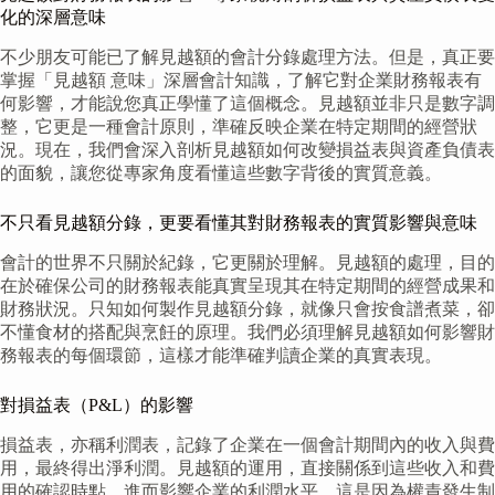
化的深層意味
不少朋友可能已了解見越額的會計分錄處理方法。但是，真正要
掌握「見越額 意味」深層會計知識，了解它對企業財務報表有
何影響，才能說您真正學懂了這個概念。見越額並非只是數字調
整，它更是一種會計原則，準確反映企業在特定期間的經營狀
況。現在，我們會深入剖析見越額如何改變損益表與資產負債表
的面貌，讓您從專家角度看懂這些數字背後的實質意義。
不只看見越額分錄，更要看懂其對財務報表的實質影響與意味
會計的世界不只關於紀錄，它更關於理解。見越額的處理，目的
在於確保公司的財務報表能真實呈現其在特定期間的經營成果和
財務狀況。只知如何製作見越額分錄，就像只會按食譜煮菜，卻
不懂食材的搭配與烹飪的原理。我們必須理解見越額如何影響財
務報表的每個環節，這樣才能準確判讀企業的真實表現。
對損益表（P&L）的影響
損益表，亦稱利潤表，記錄了企業在一個會計期間內的收入與費
用，最終得出淨利潤。見越額的運用，直接關係到這些收入和費
用的確認時點，進而影響企業的利潤水平。這是因為權責發生制