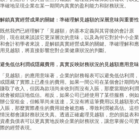
準確地呈現企業在某一期間內真實的盈利能力和財務狀況。
解鎖真實經營成果的關鍵：準確理解見越額的深層意味與重要性
既然我們已經理解了「見越額」的基本定義與其背後的會計原
則，現在就來談談它更深層次的意味，以及為何它對於中小企業
和會計初學者來說，是解鎖真實經營成果的關鍵。準確理解和應
用見越額，將直接影響您對企業健康狀況的判斷。
避免低估利潤或隱藏費用，真實反映財務狀況的見越額應用意味
「見越額」的應用意味著，企業的財務報表可以避免低估利潤，
或隱藏了實際上已產生的費用。如果一間公司在某個會計期間內
賺取了收入，但因為款項尚未收到而沒有入賬，那麼當期的利潤
就會被錯誤地低估。相反，如果公司已經使用了某些服務，例如
辦公室租金，但帳單尚未送達，又沒有將這筆費用以見越額形式
入賬，那麼實際產生的費用就會被忽略，導致利潤被高估。這些
情況都會讓財務狀況失真。透過正確處理見越額，您的損益表和
資產負債表可以更真實地反映企業的財務狀況，讓您掌握公司實
際的經營表現。