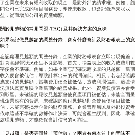
了企業在未來有權利收取的現金，是對外部的請求權。例如，顧
問公司已完成的項目服務費，即使未收款，也會記錄為未収収
益，從而增加公司的資產總額。
關於見越額的常見問題 (FAQ) 及其解決方案的意味
如果忘記做見越額的調整分錄，會有什麼會計及財務報表上的意
味？
忘記處理見越額的調整分錄，企業的財務報表會立即出現偏差，
對真實經營狀況產生不良影響。首先，損益表上的收入或費用數
字便會不準確。例如，如果企業忘記確認應收取的見越額，當期
收入便會被低估，導致計算出來的利潤偏低。相反，若忘記確認
應支付的見越額，當期費用便會被低估，造成利潤偏高。這些情
況無法真實反映企業當期的經營成果。此外，資產負債表亦會受
到影響。未確認的應收見越額會使資產項目被低估，未能全面呈
現企業應有的資源；未確認的應付見越額則會使負債項目被低
估，未能完整揭示企業的財務義務。企業管理層以及外部投資者
依賴這些不準確的數據作出決策，可能會產生誤判。因此，準確
處理見越額，才能確保會計信息的可靠性。
「見越額」是否等同於「預估數」？兩者有何本質上的意味不