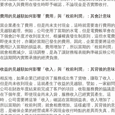
要求收入與費用在發生時即予確認，不論現金是否實際收付。
費用的見越額如何影響「費用」與「稅前利潤」：其會計意味
當企業產生了費用，但是尚未支付現金，這時就需要進行費用的
見越額處理。例如，公司使用了當期的水電，但是電費帳單會在
下個會計年度才收到並支付。根據權責發生制原則，這些水電費
即使未支付，亦屬於當期已發生的費用。因此，企業需要將這些
費用計入當期的損益表。費用增加了，所以當期的「稅前利潤」
就會相應減少。這項調整，是為了讓財務報表能夠準確反映公司
在該期間內實際承擔的經濟負擔。
收益的見越額如何影響「收入」與「稅前利潤」：其背後的意味
相反地，如果企業已經提供了服務或出售了貨物，賺取了收入，
但是尚未收到現金，這就產生了收益的見越額。譬如，一家顧問
公司在財政年度結束前完成了客戶的項目，收取服務費的協議是
在下個年度。即使現金尚未入袋，服務收入已經實質產生。這
時，公司需要將這筆「收入」確認在當期損益表。收入增加了，
所以當期的「稅前利潤」就會相應增加。這樣處理，其背後的意
思，是確保企業的經營成果不因現金收付時點的差異而失真，而