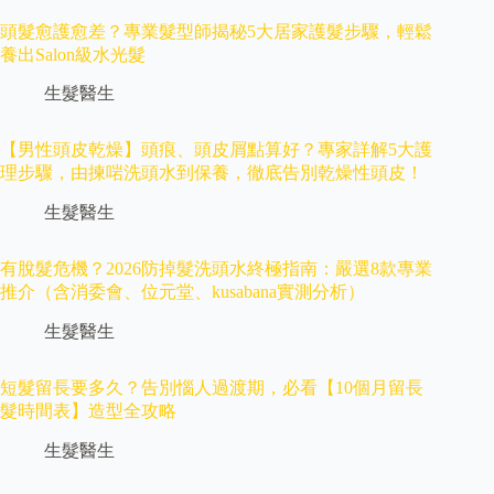
頭髮愈護愈差？專業髮型師揭秘5大居家護髮步驟，輕鬆
養出Salon級水光髮
生髮醫生
【男性頭皮乾燥】頭痕、頭皮屑點算好？專家詳解5大護
理步驟，由揀啱洗頭水到保養，徹底告別乾燥性頭皮！
生髮醫生
有脫髮危機？2026防掉髮洗頭水終極指南：嚴選8款專業
推介（含消委會、位元堂、kusabana實測分析）
生髮醫生
短髮留長要多久？告別惱人過渡期，必看【10個月留長
髮時間表】造型全攻略
生髮醫生