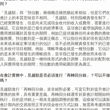
同？
「見越額」與「預估數」兩個概念雖然聽起來相似，但是它們在
會計上的本質意味並不相同。「見越額」特別指權責發生制下，
已經實際發生，但是尚未完成現金收付的收入或費用，需要進行
確認。它反映的是已發生的經濟事項。這項會計處理強調收入與
費用應歸屬於其發生的期間，例如已提供服務但尚未收費的應收
服務費。預估數則是一個廣泛概念，可以指任何基於現有資訊對
未來或未確定事項進行的估計，並不必然與權責發生制下的已發
生未收付項目相關。例如，壞帳準備金就是一種預估數，它估計
的是未來可能發生的壞帳損失，並非指已發生的應收而未收項
目。因此，見越額是一種特殊形式的會計調整，目的在於配對收
入與費用發生的期間；預估數的應用範圍則更為廣泛。
在會計實務中，見越額是否必須進行「再轉回分錄」？可以不做
嗎？
見越額進行「再轉回分錄」並非絕對必要，可是它對於提升會計
實務的效率，具有重要意義。再轉回分錄通常於新會計期開始時
執行，目的是沖銷上一期末見越額調整的影響。這樣做可以讓新
會計期內的交易按照正常的現金收付方式記錄，無需再考慮跨期
調整，從而簡化會計處理流程。若果沒有進行再轉回分錄，當實