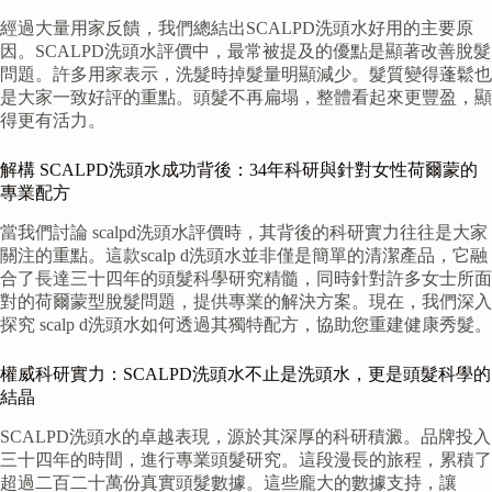
經過大量用家反饋，我們總結出SCALPD洗頭水好用的主要原
因。SCALPD洗頭水評價中，最常被提及的優點是顯著改善脫髮
問題。許多用家表示，洗髮時掉髮量明顯減少。髮質變得蓬鬆也
是大家一致好評的重點。頭髮不再扁塌，整體看起來更豐盈，顯
得更有活力。
解構 SCALPD洗頭水成功背後：34年科研與針對女性荷爾蒙的
專業配方
當我們討論 scalpd洗頭水評價時，其背後的科研實力往往是大家
關注的重點。這款scalp d洗頭水並非僅是簡單的清潔產品，它融
合了長達三十四年的頭髮科學研究精髓，同時針對許多女士所面
對的荷爾蒙型脫髮問題，提供專業的解決方案。現在，我們深入
探究 scalp d洗頭水如何透過其獨特配方，協助您重建健康秀髮。
權威科研實力：SCALPD洗頭水不止是洗頭水，更是頭髮科學的
結晶
SCALPD洗頭水的卓越表現，源於其深厚的科研積澱。品牌投入
三十四年的時間，進行專業頭髮研究。這段漫長的旅程，累積了
超過二百二十萬份真實頭髮數據。這些龐大的數據支持，讓