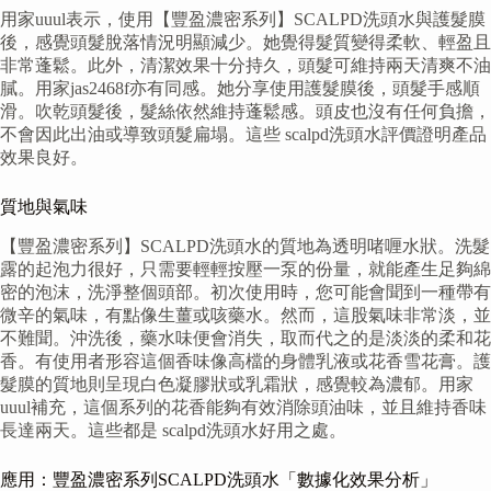
用家uuul表示，使用【豐盈濃密系列】SCALPD洗頭水與護髮膜
後，感覺頭髮脫落情況明顯減少。她覺得髮質變得柔軟、輕盈且
非常蓬鬆。此外，清潔效果十分持久，頭髮可維持兩天清爽不油
膩。用家jas2468f亦有同感。她分享使用護髮膜後，頭髮手感順
滑。吹乾頭髮後，髮絲依然維持蓬鬆感。頭皮也沒有任何負擔，
不會因此出油或導致頭髮扁塌。這些 scalpd洗頭水評價證明產品
效果良好。
質地與氣味
【豐盈濃密系列】SCALPD洗頭水的質地為透明啫喱水狀。洗髮
露的起泡力很好，只需要輕輕按壓一泵的份量，就能產生足夠綿
密的泡沫，洗淨整個頭部。初次使用時，您可能會聞到一種帶有
微辛的氣味，有點像生薑或咳藥水。然而，這股氣味非常淡，並
不難聞。沖洗後，藥水味便會消失，取而代之的是淡淡的柔和花
香。有使用者形容這個香味像高檔的身體乳液或花香雪花膏。護
髮膜的質地則呈現白色凝膠狀或乳霜狀，感覺較為濃郁。用家
uuul補充，這個系列的花香能夠有效消除頭油味，並且維持香味
長達兩天。這些都是 scalpd洗頭水好用之處。
應用：豐盈濃密系列SCALPD洗頭水「數據化效果分析」