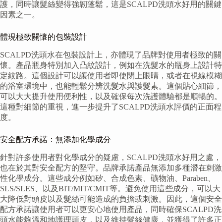
護，同時讓髮絲變得強韌蓬鬆，這是SCALPD洗頭水好用的關鍵
因素之一。
體現極致關懷的包裝設計
SCALPD洗頭水在包裝設計上，亦體現了品牌對使用者極致的關
懷。產品瓶身特別加入凸紋設計，例如在洗髮水的瓶身上設計特
定紋路。這個設計可以讓使用者即使閉上眼睛，或者在視線模糊
的浴室環境中，也能輕鬆分辨洗髮水與護髮素。這個貼心細節，
可以大大提升使用便利性，以及確保每次洗護體驗都是順暢的。
這種對細節的重視，進一步提升了SCALPD洗頭水評價的正面程
度。
安全配方承諾：無添加化學成分
針對許多使用者對化學成分的疑慮，SCALPD洗頭水好用之處，
也在於其對安全配方的堅守。品牌承諾產品無添加多種潛在刺激
性化學成分。這些成分例如矽、合成色素、礦物油、Paraben、
SLS/SLES、以及BIT/MIT/CMIT等。避免使用這些成分，可以大
大降低對頭皮以及髮絲可能造成的負擔或刺激。因此，這個安全
配方承諾讓使用者可以更安心地使用產品，同時確保SCALPD洗
頭水能夠溫和地護理頭皮，以及維持髮絲健康，並獲得了許多正