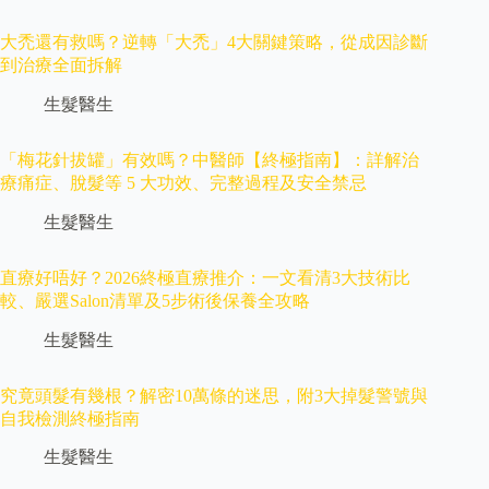
大禿還有救嗎？逆轉「大禿」4大關鍵策略，從成因診斷
到治療全面拆解
生髮醫生
「梅花針拔罐」有效嗎？中醫師【終極指南】：詳解治
療痛症、脫髮等 5 大功效、完整過程及安全禁忌
生髮醫生
直療好唔好？2026終極直療推介：一文看清3大技術比
較、嚴選Salon清單及5步術後保養全攻略
生髮醫生
究竟頭髮有幾根？解密10萬條的迷思，附3大掉髮警號與
自我檢測終極指南
生髮醫生