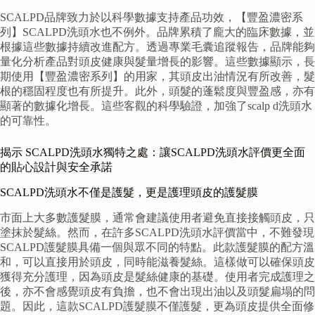
SCALPD品牌致力於以科學數據支持產品功效，【豐盈濃密系
列】SCALPD洗頭水也不例外。品牌累積了龐大的臨床數據，並
根據這些數據持續改進配方。透過專業毛囊追蹤報告，品牌能夠
量化分析產品對頭皮健康與髮量增長的影響。這些數據顯示，長
期使用【豐盈濃密系列】的用家，其頭皮出油情況有所改善，髮
根的穩固程度也有所提升。此外，頭髮的蓬鬆度與豐盈感，亦有
顯著的數據化增長。這些客觀的科學驗證，加強了scalp d洗頭水
的可靠性。
揭示 SCALPD洗頭水獨特之處：讓SCALPD洗頭水評價更全面
的貼心設計與安全承諾
SCALPD洗頭水不僅是護髮，更是護理頭皮的護髮膜
市面上大多數護髮膜，通常會建議使用者避免直接接觸頭皮，只
塗抹於髮絲。然而，在許多SCALPD洗頭水評價當中，不難發現
SCALPD護髮膜具備一個與眾不同的特點。此款護髮膜的配方溫
和，可以直接用於頭皮，同時能滋養髮絲。這樣做可以確保頭皮
獲得充分護理，因為頭皮是髮絲健康的基礎。使用者完成護理之
後，亦不會感覺頭皮有負擔，也不會出現出油以及頭髮扁塌的問
題。因此，這款SCALPD護髮膜不僅護髮，更為頭皮提供全面修