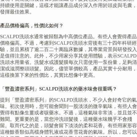
持續使用是關鍵，這樣才能讓產品成分深入作用於頭皮與毛囊，
發揮最佳效果。
產品價格偏高，性價比如何？
SCALPD洗頭水通常被歸類為中高價位產品。有些人會覺得產品
價格偏高。不過，考慮到SCALPD洗頭水背後有三十四年科研經
驗，並且累積了逾二百二十萬臨床數據，其專業背景與研發投入
是值得注意的。此外，不少用家分享其使用體驗，表示SCALPD
洗頭水用量省。洗髮水或護髮膜每次只需使用一泵份量，足夠清
潔或滋潤整頭頭髮。因此，儘管單價較高，產品其實十分耐用，
這樣換算下來的性價比，其實比想像中更高。
「豐盈濃密系列」SCALPD洗頭水的藥水味會很重嗎？
提到「豐盈濃密系列」的SCALPD洗頭水，不少人會好奇它的氣
味。初次使用時，您可能會聞到一股淡淡的微辛氣味，有些人會
覺得有點像生薑或者咳藥水。不過，這種氣味非常淡，並且並不
難聞。更重要的是，當您沖洗頭髮後，這種藥水味幾乎不會殘
留。取而代之的是，頭髮會留下淡淡的柔和花香。有些用家形容
這種餘香類似高檔身體乳液或花香雪花膏的氣味。所以，您可以