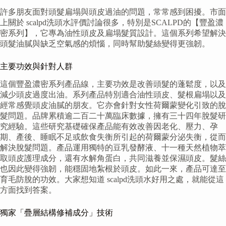
許多朋友面對頭髮扁塌與頭皮過油的問題，常常感到困擾。市面
上關於 scalpd洗頭水評價討論很多，特別是SCALPD的【豐盈濃
密系列】，它專為油性頭皮及扁塌髮質設計。這個系列希望解決
頭髮油膩與缺乏空氣感的煩惱，同時幫助髮絲變得更強韌。
主要功效與針對人群
這個豐盈濃密系列產品線，主要功效是改善頭髮的蓬鬆度，以及
減少頭皮過度出油。系列產品特別適合油性頭皮、髮根扁塌以及
經常感覺頭皮油膩的朋友。它亦會針對女性荷爾蒙變化引致的脫
髮問題。品牌累積逾二百二十萬臨床數據，擁有三十四年脫髮研
究經驗。這些研究基礎確保產品能有效改善因老化、壓力、孕
期、產後、睡眠不足或飲食失衡所引起的荷爾蒙分泌失衡，從而
解決脫髮問題。產品運用獨特的豆乳發酵液、十一種天然植物萃
取頭皮護理成分，還有水解角蛋白，共同滋養並保濕頭皮。髮絲
也因此變得強韌，能穩固地紮根於頭皮。如此一來，產品可達至
育毛防脫的功效。大家想知道 scalpd洗頭水好用之處，就能從這
方面找到答案。
獨家「疊層結構修補成分」技術