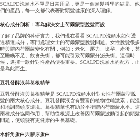
SCALPD洗頭水不單是日常用品，更是一個頭髮科學的結晶。他
們的產品，每一支都代表著對頭髮健康的深入理解。
核心成分剖析：專為解決女士荷爾蒙型脫髮而設
了解了品牌的科研實力，我們現在看看 SCALPD洗頭水如何透
過精選成分，專門處理女士的荷爾蒙型脫髮問題。女性脫髮很多
時與體內荷爾蒙變化有關，例如：老化、壓力、懷孕、產後，甚
至睡眠不足、飲食失衡，都可能引致荷爾蒙分泌失衡。這個時
候，選擇一款針對性產品便很重要。SCALPD洗頭水的配方，正
是為此而生。
豆乳發酵液與葛根精華
豆乳發酵液與葛根精華是 SCALPD洗頭水針對女性荷爾蒙型脫
髮的兩大核心成分。豆乳發酵液含有豐富的植物性雌激素，能溫
和地調節頭皮環境。葛根精華也有助於平衡體內荷爾蒙水平。這
兩種成分協同作用，幫助從根源上改善因荷爾蒙波動引起的頭髮
問題，使頭髮有更健康的生長基礎。
水解角蛋白與膠原蛋白