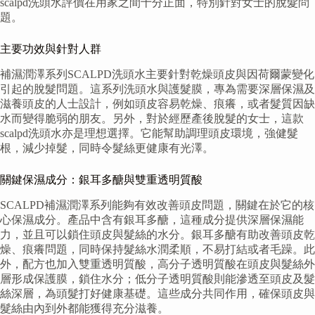
scalpd洗頭水評價在用家之間十分正面，特別針對女士的脫髮問
題。
主要功效與針對人群
補濕潤澤系列SCALPD洗頭水主要針對乾燥頭皮與因荷爾蒙變化
引起的脫髮問題。這系列洗頭水與護髮膜，專為需要深層保濕及
滋養頭皮的人士設計，例如頭皮容易乾燥、痕癢，或者髮質因缺
水而變得脆弱的朋友。另外，對於經歷產後脫髮的女士，這款
scalpd洗頭水亦是理想選擇。它能幫助調理頭皮環境，強健髮
根，減少掉髮，同時令髮絲更健康有光澤。
關鍵保濕成分：銀耳多醣與雙重透明質酸
SCALPD補濕潤澤系列能夠有效改善頭皮問題，關鍵在於它的核
心保濕成分。產品中含有銀耳多醣，這種成分提供深層保濕能
力，並且可以鎖住頭皮與髮絲的水分。銀耳多醣有助改善頭皮乾
燥、痕癢問題，同時保持髮絲水潤柔順，不易打結或者毛躁。此
外，配方也加入雙重透明質酸，高分子透明質酸在頭皮與髮絲外
層形成保護膜，鎖住水分；低分子透明質酸則能滲透至頭皮及髮
絲深層，為頭髮打好健康基礎。這些成分共同作用，確保頭皮與
髮絲由內到外都能獲得充分滋養。