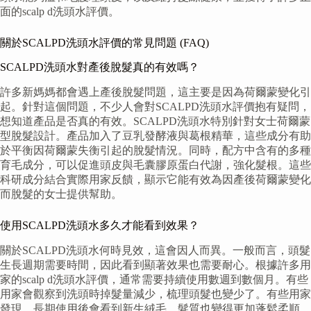
面的scalp d洗頭水評價。
關於SCALPD洗頭水評價的常見問題 (FAQ)
SCALPD洗頭水對產後脫髮真的有效嗎？
許多新媽媽都會遇上產後脫髮問題，這主要是因為荷爾蒙變化引
起。針對這個問題，不少人會對SCALPD洗頭水評價抱有疑問，
想知道產品是否真的有效。SCALPD洗頭水特別針對女士荷爾蒙
型脫髮設計。產品加入了豆乳發酵液與葛根精華，這些成分有助
於平衡因荷爾蒙失衡引起的脫髮情況。同時，配方中含有的多種
育毛成分，可以促進頭皮與毛囊膠原蛋白代謝，強化髮根。這些
科研成分結合實際用家反饋，顯示它能有效為因產後荷爾蒙變化
而脫髮的女士提供幫助。
使用SCALPD洗頭水多久才能看到效果？
關於SCALPD洗頭水何時見效，這會因人而異。一般而言，頭髮
生長週期需要時間，因此看到顯著效果也需要耐心。根據許多用
家的scalp d洗頭水評價，通常需要持續使用數週到數個月。有些
用家會觀察到洗頭時掉髮量減少，梳理頭髮也變少了。有些用家
發現，長期使用後會看到新生絨毛，髮質也變得更加蓬鬆柔順。