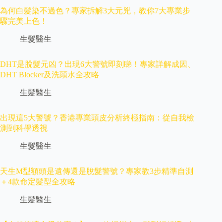
為何白髮染不過色？專家拆解3大元兇，教你7大專業步
驟完美上色！
生髮醫生
DHT是脫髮元凶？出現6大警號即刻睇！專家詳解成因、
DHT Blocker及洗頭水全攻略
生髮醫生
出現這5大警號？香港專業頭皮分析終極指南：從自我檢
測到科學透視
生髮醫生
天生M型額頭是遺傳還是脫髮警號？專家教3步精準自測
＋4款命定髮型全攻略
生髮醫生