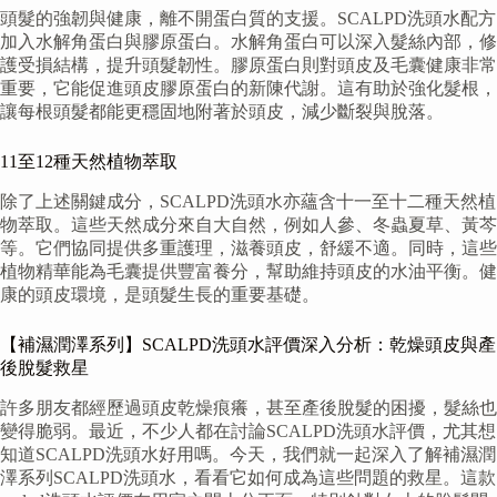
頭髮的強韌與健康，離不開蛋白質的支援。SCALPD洗頭水配方
加入水解角蛋白與膠原蛋白。水解角蛋白可以深入髮絲內部，修
護受損結構，提升頭髮韌性。膠原蛋白則對頭皮及毛囊健康非常
重要，它能促進頭皮膠原蛋白的新陳代謝。這有助於強化髮根，
讓每根頭髮都能更穩固地附著於頭皮，減少斷裂與脫落。
11至12種天然植物萃取
除了上述關鍵成分，SCALPD洗頭水亦蘊含十一至十二種天然植
物萃取。這些天然成分來自大自然，例如人參、冬蟲夏草、黃芩
等。它們協同提供多重護理，滋養頭皮，舒緩不適。同時，這些
植物精華能為毛囊提供豐富養分，幫助維持頭皮的水油平衡。健
康的頭皮環境，是頭髮生長的重要基礎。
【補濕潤澤系列】SCALPD洗頭水評價深入分析：乾燥頭皮與產
後脫髮救星
許多朋友都經歷過頭皮乾燥痕癢，甚至產後脫髮的困擾，髮絲也
變得脆弱。最近，不少人都在討論SCALPD洗頭水評價，尤其想
知道SCALPD洗頭水好用嗎。今天，我們就一起深入了解補濕潤
澤系列SCALPD洗頭水，看看它如何成為這些問題的救星。這款