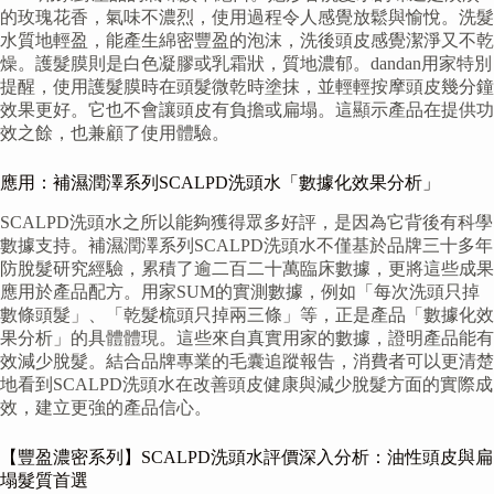
的玫瑰花香，氣味不濃烈，使用過程令人感覺放鬆與愉悅。洗髮
水質地輕盈，能產生綿密豐盈的泡沫，洗後頭皮感覺潔淨又不乾
燥。護髮膜則是白色凝膠或乳霜狀，質地濃郁。dandan用家特別
提醒，使用護髮膜時在頭髮微乾時塗抹，並輕輕按摩頭皮幾分鐘
效果更好。它也不會讓頭皮有負擔或扁塌。這顯示產品在提供功
效之餘，也兼顧了使用體驗。
應用：補濕潤澤系列SCALPD洗頭水「數據化效果分析」
SCALPD洗頭水之所以能夠獲得眾多好評，是因為它背後有科學
數據支持。補濕潤澤系列SCALPD洗頭水不僅基於品牌三十多年
防脫髮研究經驗，累積了逾二百二十萬臨床數據，更將這些成果
應用於產品配方。用家SUM的實測數據，例如「每次洗頭只掉
數條頭髮」、「乾髮梳頭只掉兩三條」等，正是產品「數據化效
果分析」的具體體現。這些來自真實用家的數據，證明產品能有
效減少脫髮。結合品牌專業的毛囊追蹤報告，消費者可以更清楚
地看到SCALPD洗頭水在改善頭皮健康與減少脫髮方面的實際成
效，建立更強的產品信心。
【豐盈濃密系列】SCALPD洗頭水評價深入分析：油性頭皮與扁
塌髮質首選