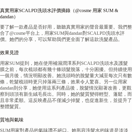
真實用家SCALPD洗頭水評價摘錄（@cosme 用家 SUM &
dandan）
要了解一款產品是否好用，聽聽真實用家的聲音最重要。我們整
合了@cosme平台上，用家SUM與dandan對SCALPD洗頭水評
價。她們的分享，可以幫助我們更全面了解這款洗髮產品。
效果見證
用家SUM提到，她在使用補濕潤澤系列SCALPD洗頭水及護髮
膜之前，每次梳頭都有幾十條頭髮脫落，十分困擾。但持續使用
一個月後，情況明顯改善。她洗頭時的脫髮量大減至每次只有數
條，乾髮梳頭時更只掉落兩三條，效果令人驚喜。另一位用家
dandan則分享，她使用這系列產品後，脫髮情況顯著改善，更觀
察到頭頂有新生絨毛長出。同時，她的髮質變得輕型、蓬鬆，而
且非常柔順。這反映產品不僅減少掉髮，也促進新生，並提升了
整體髮質。
質地與氣味
SUM用家對產品的氣味讚不絕口。她形容洗髮水的味道是淡淡