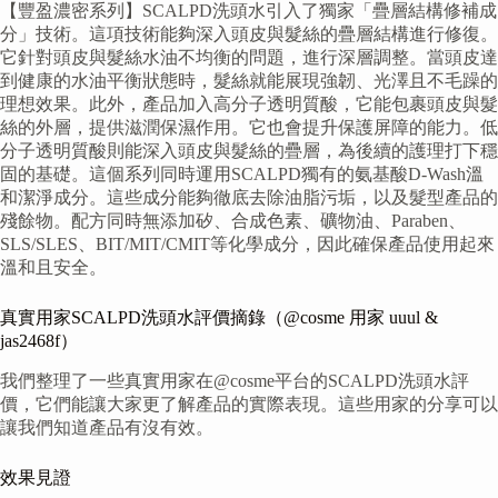
【豐盈濃密系列】SCALPD洗頭水引入了獨家「疊層結構修補成
分」技術。這項技術能夠深入頭皮與髮絲的疊層結構進行修復。
它針對頭皮與髮絲水油不均衡的問題，進行深層調整。當頭皮達
到健康的水油平衡狀態時，髮絲就能展現強韌、光澤且不毛躁的
理想效果。此外，產品加入高分子透明質酸，它能包裹頭皮與髮
絲的外層，提供滋潤保濕作用。它也會提升保護屏障的能力。低
分子透明質酸則能深入頭皮與髮絲的疊層，為後續的護理打下穩
固的基礎。這個系列同時運用SCALPD獨有的氨基酸D-Wash溫
和潔淨成分。這些成分能夠徹底去除油脂污垢，以及髮型產品的
殘餘物。配方同時無添加矽、合成色素、礦物油、Paraben、
SLS/SLES、BIT/MIT/CMIT等化學成分，因此確保產品使用起來
溫和且安全。
真實用家SCALPD洗頭水評價摘錄（@cosme 用家 uuul &
jas2468f）
我們整理了一些真實用家在@cosme平台的SCALPD洗頭水評
價，它們能讓大家更了解產品的實際表現。這些用家的分享可以
讓我們知道產品有沒有效。
效果見證