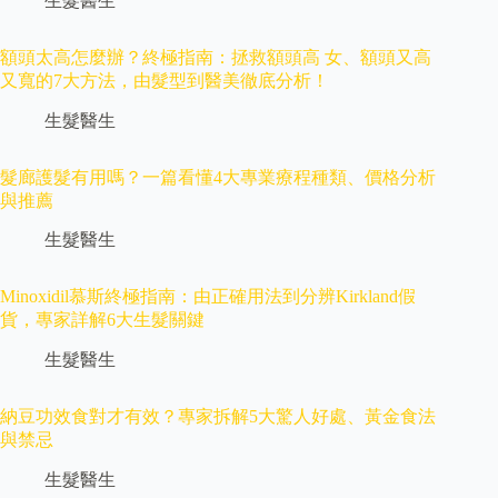
生髮醫生
額頭太高怎麼辦？終極指南：拯救額頭高 女、額頭又高
又寬的7大方法，由髮型到醫美徹底分析！
生髮醫生
髮廊護髮有用嗎？一篇看懂4大專業療程種類、價格分析
與推薦
生髮醫生
Minoxidil慕斯終極指南：由正確用法到分辨Kirkland假
貨，專家詳解6大生髮關鍵
生髮醫生
納豆功效食對才有效？專家拆解5大驚人好處、黃金食法
與禁忌
生髮醫生