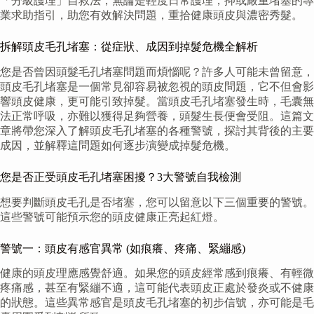
「分級護理」自救法，無論是輕度日常護理，抑或嚴重堵塞的專
業求助指引，助您有效解決問題，重拾健康頭皮與濃密秀髮。
拆解頭皮毛孔堵塞：從症狀、成因到掉髮危機全解析
您是否曾因頭髮毛孔堵塞問題而煩惱呢？許多人可能未曾留意，
頭皮毛孔堵塞是一個常見卻容易被忽視的頭皮問題，它不但會影
響頭皮健康，更可能引致掉髮。當頭皮毛孔堵塞發生時，毛囊無
法正常呼吸，亦難以獲得足夠營養，頭髮生長便會受阻。這篇文
章將帶您深入了解頭皮毛孔堵塞的各種警號，探討其背後的主要
成因，並解釋這問題如何逐步演變成掉髮危機。
您是否正受頭皮毛孔堵塞困擾？3大警號自我檢測
想要判斷頭皮毛孔是否堵塞，您可以留意以下三個重要的警號。
這些警號可能預示您的頭皮健康正亮起紅燈。
警號一：頭皮有感官異常 (如痕癢、疼痛、緊繃感)
健康的頭皮理應感覺舒適。如果您的頭皮經常感到痕癢、有輕微
疼痛感，甚至有緊繃不適，這可能代表頭皮正處於發炎或不健康
的狀態。這些異常感官是頭皮毛孔堵塞的初步信號，亦可能是毛