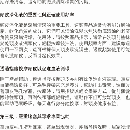
期深層清潔。這有助於徹底清除積聚的污垢。
頭皮淨化液的重要性與正確使用頻率
頭皮淨化液是深層清潔的重要工具。這類產品通常含有能分解油
脂、軟化角質的成分。它們可以清除洗髮水無法徹底清除的老廢
角質及深層污垢。使用時，請按照產品指示，通常在洗頭前塗抹
於乾頭皮或濕頭皮，輕輕按摩後沖洗。使用頻率方面，建議每週
使用一至兩次，這可根據個人頭皮狀況調整。過度頻繁使用可能
會刺激頭皮，反而引起反效果。
透過指腹按摩頭皮以促進血液循環
除了產品輔助，透過指腹按摩頭皮亦能有效促進血液循環。頭皮
血液循環良好，可為毛囊帶來充足養分，幫助排出毒素，進而改
善頭皮毛孔堵塞。按摩時，請用指腹以輕柔畫圈方式，從前額髮
際線往頭頂、再到後頸部輕輕揉捏。這動作不但可放鬆頭皮，也
能幫助毛囊呼吸。每天進行數分鐘按摩，對頭皮健康有益。
第三級：嚴重堵塞與尋求專業協助
當頭皮毛孔堵塞嚴重，甚至出現發炎、疼痛等情況時，居家護理