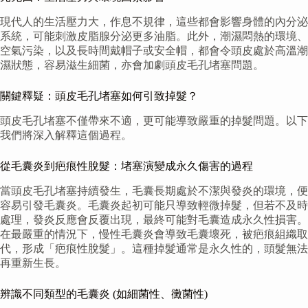
現代人的生活壓力大，作息不規律，這些都會影響身體的內分泌
系統，可能刺激皮脂腺分泌更多油脂。此外，潮濕悶熱的環境、
空氣污染，以及長時間戴帽子或安全帽，都會令頭皮處於高溫潮
濕狀態，容易滋生細菌，亦會加劇頭皮毛孔堵塞問題。
關鍵釋疑：頭皮毛孔堵塞如何引致掉髮？
頭皮毛孔堵塞不僅帶來不適，更可能導致嚴重的掉髮問題。以下
我們將深入解釋這個過程。
從毛囊炎到疤痕性脫髮：堵塞演變成永久傷害的過程
當頭皮毛孔堵塞持續發生，毛囊長期處於不潔與發炎的環境，便
容易引發毛囊炎。毛囊炎起初可能只導致輕微掉髮，但若不及時
處理，發炎反應會反覆出現，最終可能對毛囊造成永久性損害。
在最嚴重的情況下，慢性毛囊炎會導致毛囊壞死，被疤痕組織取
代，形成「疤痕性脫髮」。這種掉髮通常是永久性的，頭髮無法
再重新生長。
辨識不同類型的毛囊炎 (如細菌性、黴菌性)