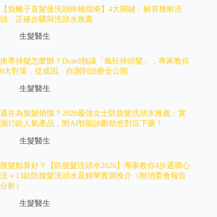
【負離子直髮後洗頭終極指南】4大關鍵：解答幾耐洗
頭、正確步驟與洗頭水推薦
生髮醫生
換季掉髮怎麼辦？Dcard熱議「瘋狂掉頭髮」，專家教你
6大對策，從成因、自測到治療全公開
生髮醫生
還在為脫髮煩惱？2026最強女士防脫髮洗頭水推薦：實
測15款人氣產品，附AI智能診斷助您對症下藥！
生髮醫生
脫髮點算好？【防脫髮洗頭水2026】專家教你4步選購心
法＋13款防脫髮洗頭水及精華實測推介（附消委會報告
分析）
生髮醫生