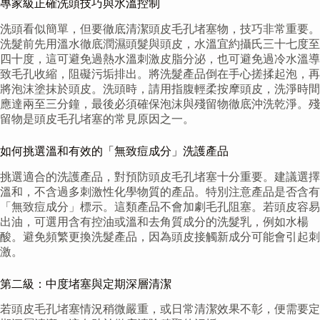
專家級正確洗頭技巧與水溫控制
洗頭看似簡單，但要徹底清潔頭皮毛孔堵塞物，技巧非常重要。
洗髮前先用溫水徹底潤濕頭髮與頭皮，水溫宜約攝氏三十七度至
四十度，這可避免過熱水溫刺激皮脂分泌，也可避免過冷水溫導
致毛孔收縮，阻礙污垢排出。將洗髮產品倒在手心搓揉起泡，再
將泡沫塗抹於頭皮。洗頭時，請用指腹輕柔按摩頭皮，洗淨時間
應達兩至三分鐘，最後必須確保泡沫與殘留物徹底沖洗乾淨。殘
留物是頭皮毛孔堵塞的常見原因之一。
如何挑選溫和有效的「無致痘成分」洗護產品
挑選適合的洗護產品，對預防頭皮毛孔堵塞十分重要。建議選擇
溫和，不含過多刺激性化學物質的產品。特別注意產品是否含有
「無致痘成分」標示。這類產品不會加劇毛孔阻塞。若頭皮容易
出油，可選用含有控油或溫和去角質成分的洗髮乳，例如水楊
酸。避免頻繁更換洗髮產品，因為頭皮接觸新成分可能會引起刺
激。
第二級：中度堵塞與定期深層清潔
若頭皮毛孔堵塞情況稍微嚴重，或日常清潔效果不彰，便需要定