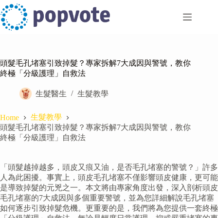
Skip
to
content
頭髮毛孔堵塞引致掉髮？專家拆解7大成因與警號，教你
終極「分級護理」自救法
生髮醫生
生髮教學
生髮教學
Home
頭髮毛孔堵塞引致掉髮？專家拆解7大成因與警號，教你
終極「分級護理」自救法
「頭髮越掉越多，頭皮又痕又油，是否毛孔堵塞的警號？」許多
人為此困擾。事實上，頭皮毛孔堵塞不僅影響頭皮健康，更可能
是導致掉髮的元兇之一。本文將由專家角度出發，深入剖析頭皮
毛孔堵塞的7大成因與多個重要警號，並為您詳細解說毛孔堵塞
如何逐步引致掉髮危機。更重要的是，我們將為您提供一套終極