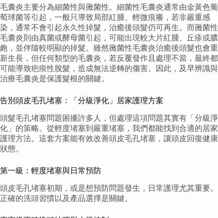
毛囊炎主要分為細菌性與黴菌性。細菌性毛囊炎通常由金黃色葡
萄球菌等引起，一般只導致局部紅腫、輕微痕癢，若非嚴重感
染，通常不會引起永久性掉髮，治癒後頭髮仍可再生。而黴菌性
毛囊炎則由真菌或酵母菌引起，可能出現較大片紅腫、丘疹或膿
皰，並伴隨較明顯的掉髮。雖然黴菌性毛囊炎治癒後頭髮也會重
新生長，但任何類型的毛囊炎，若反覆發作且處理不當，最終都
可能導致疤痕性脫髮，造成無法逆轉的傷害。因此，及早辨識與
治療毛囊炎是保護髮根的關鍵。
告別頭皮毛孔堵塞：「分級淨化」居家護理方案
頭髮毛孔堵塞問題困擾許多人，但處理這項問題其實有「分級淨
化」的策略。從輕度堵塞到嚴重堵塞，我們都能找到合適的居家
護理方法。這套方案能有效改善頭皮毛孔堵塞，讓頭皮回復健康
狀態。
第一級：輕度堵塞與日常預防
頭皮毛孔堵塞初期，或是想預防問題發生，日常護理尤其重要。
正確的洗頭習慣以及產品選擇是關鍵。