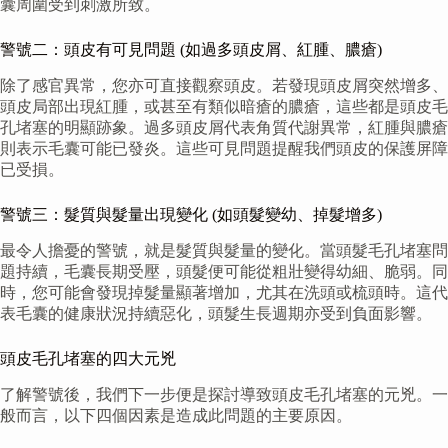
囊周圍受到刺激所致。
警號二：頭皮有可見問題 (如過多頭皮屑、紅腫、膿瘡)
除了感官異常，您亦可直接觀察頭皮。若發現頭皮屑突然增多、
頭皮局部出現紅腫，或甚至有類似暗瘡的膿瘡，這些都是頭皮毛
孔堵塞的明顯跡象。過多頭皮屑代表角質代謝異常，紅腫與膿瘡
則表示毛囊可能已發炎。這些可見問題提醒我們頭皮的保護屏障
已受損。
警號三：髮質與髮量出現變化 (如頭髮變幼、掉髮增多)
最令人擔憂的警號，就是髮質與髮量的變化。當頭髮毛孔堵塞問
題持續，毛囊長期受壓，頭髮便可能從粗壯變得幼細、脆弱。同
時，您可能會發現掉髮量顯著增加，尤其在洗頭或梳頭時。這代
表毛囊的健康狀況持續惡化，頭髮生長週期亦受到負面影響。
頭皮毛孔堵塞的四大元兇
了解警號後，我們下一步便是探討導致頭皮毛孔堵塞的元兇。一
般而言，以下四個因素是造成此問題的主要原因。