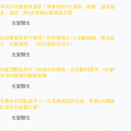
為何白頭髮越來越多？專家剖析9大成因，破解「越拔越
多」迷思，附4步逆轉白髮養髮方案
生髮醫生
白頭髮變黑有可能嗎？科學家揭示3大逆齡關鍵，實現真
正「白髮變黑」（告別無效洗頭水）
生髮醫生
頭髮漂斷點算好？終極自救指南：從診斷到護理，6步解
決漂頭髮後的斷髮危機
生髮醫生
毛囊炎初期點處理？一文看懂成因與症狀，掌握6大關鍵
對策告別反覆紅腫！
生髮醫生