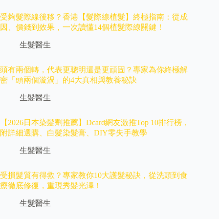
受夠髮際線後移？香港【髮際線植髮】終極指南：從成
因、價錢到效果，一次讀懂14個植髮際線關鍵！
生髮醫生
頭有兩個轉，代表更聰明還是更頑固？專家為你終極解
密「頭兩個漩渦」的4大真相與教養秘訣
生髮醫生
【2026日本染髮劑推薦】Dcard網友激推Top 10排行榜，
附詳細選購、白髮染髮膏、DIY零失手教學
生髮醫生
受損髮質有得救？專家教你10大護髮秘訣，從洗頭到食
療徹底修復，重現秀髮光澤！
生髮醫生