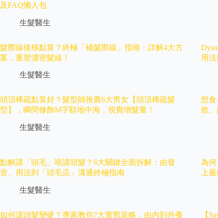
及FAQ懶人包
生髮醫生
髮際線後移點算？終極「補髮際線」指南：詳解4大方
Dy
案，重塑濃密髮線！
用法
生髮醫生
頭頂稀疏點算好？髮型師推薦6大男女【頭頂稀疏髮
想食
型】，瞬間修飾M字額地中海，視覺增髮量！
效、
生髮醫生
點解講「頭毛」唔講頭髮？6大關鍵全面拆解：由發
為何
音、用法到「頭毛店」溝通終極指南
上最
生髮醫生
如何讓頭髮變硬？專家教你7大實戰策略，由內到外養
【Sa