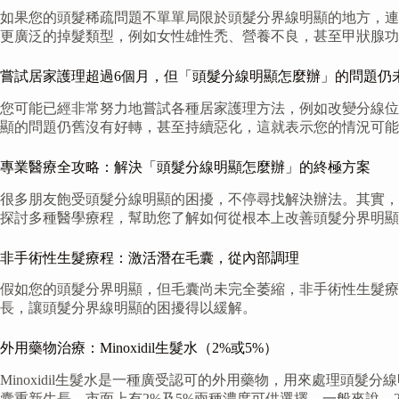
如果您的頭髮稀疏問題不單單局限於頭髮分界線明顯的地方，連
更廣泛的掉髮類型，例如女性雄性禿、營養不良，甚至甲狀腺功
嘗試居家護理超過6個月，但「頭髮分線明顯怎麼辦」的問題仍
您可能已經非常努力地嘗試各種居家護理方法，例如改變分線位
顯的問題仍舊沒有好轉，甚至持續惡化，這就表示您的情況可能
專業醫療全攻略：解決「頭髮分線明顯怎麼辦」的終極方案
很多朋友飽受頭髮分線明顯的困擾，不停尋找解決辦法。其實，
探討多種醫學療程，幫助您了解如何從根本上改善頭髮分界明顯
非手術性生髮療程：激活潛在毛囊，從內部調理
假如您的頭髮分界明顯，但毛囊尚未完全萎縮，非手術性生髮
長，讓頭髮分界線明顯的困擾得以緩解。
外用藥物治療：Minoxidil生髮水（2%或5%）
Minoxidil生髮水是一種廣受認可的外用藥物，用來處理
囊重新生長。市面上有2%及5%兩種濃度可供選擇。一般來說