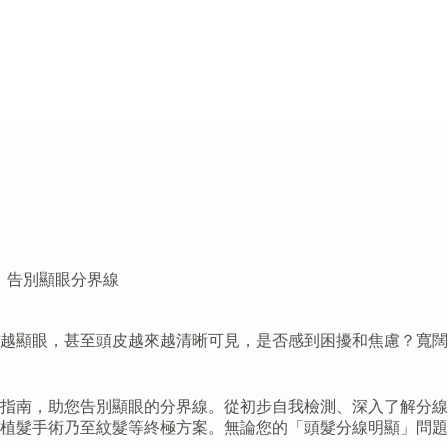
，告別顯眼分界線
來越顯眼，甚至頭皮越來越清晰可見，是否感到困擾和焦慮？寬
合指南，助您告別顯眼的分界線。從初步自我檢測、深入了解分
、植髮手術乃至紋髮等終極方案。無論您的「頭髮分線明顯」問