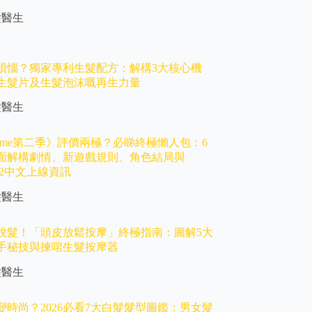
髮醫生
煩惱？獨家專利生髮配方：解構3大核心機
生髮片及生髮泡沫嘅再生力量
髮醫生
d game第二季》評價兩極？必睇終極懶人包：6
面解構劇情、新遊戲規則、角色結局與
ame2中文上線資訊
髮醫生
脫髮！「頭皮放鬆按摩」終極指南：圖解5大
手秘技與揀啱生髮按摩器
髮醫生
變時尚？2026必看7大白髮髮型圖鑑：男女髮