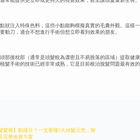
通常能提供更立即或更持久的視覺效果，甚至讓頭髮重新生長。
點狀注入特殊色料，這些小點能夠模擬真實的毛囊外觀。這樣一
要動刀，適合不想進行手術但想立即看到效果的朋友。
頭部後枕部（通常是頭髮較為濃密且不易脫落的區域）提取健康
植髮手術的技術已經非常成熟，它是目前根治脫髮問題最有效的
髮髮根】點樣分？一文看懂5大掉髮元兇，附
及完整改善方案