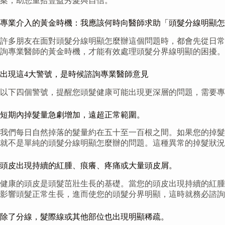
案，助您重拾豐盈秀髮與自信。
專業介入的黃金時機：我應該何時向醫師求助「頭髮分線明顯怎
許多朋友在面對頭髮分線明顯怎麼辦這個問題時，都會先從日常
詢專業醫師的黃金時機，才能有效處理頭髮分界線明顯的困擾。
出現這4大警號，是時候諮詢專業醫師意見
以下四個警號，提醒您頭髮健康可能出現更深層的問題，需要專
短期內掉髮量急劇增加，遠超正常範圍。
我們每日自然掉落的髮量約在五十至一百根之間。如果您的掉髮
就不是單純的頭髮分線明顯怎麼辦的問題。這種異常的掉髮狀況
頭皮出現持續的紅腫、痕癢、疼痛或大量頭皮屑。
健康的頭皮是頭髮茁壯生長的基礎。當您的頭皮出現持續的紅腫
影響頭髮正常生長，進而使您的頭髮分界明顯，這時就務必諮詢
除了分線，髮際線或其他部位也出現明顯稀疏。