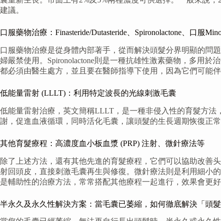
建議。
口服藥物治療：Finasteride/Dutasteride、Spironolactone、口服Mino
口服藥物治療是從身體內部著手，從而解決頭髮分界明顯的問題。Fin
婦嚴禁使用。Spironolactone則是一種抗雄性激素藥物，
都必須由醫生處方，並且要在醫師指導下使用，因為它們可能伴
低能量雷射 (LLLT)：利用特定波長的光線刺激毛囊
低能量雷射治療，英文簡稱LLLT，是一種非侵入性的育髮方
謝，促進血液循環，同時活化毛囊，讓頭髮的生長週期恢復正常
其他育髮療程：高濃度血小板血漿 (PRP) 注射、微針療法等
除了上述方法，還有其他先進的育髮療程，它們可以協助改善头
射回頭皮，直接刺激毛囊再生與修復。微針療法則是利用細小的
是輔助性的治療方法，常常搭配其他療程一起進行，效果會更好
半永久及永久性解決方案：當毛囊已萎縮，如何徹底解決「頭髮