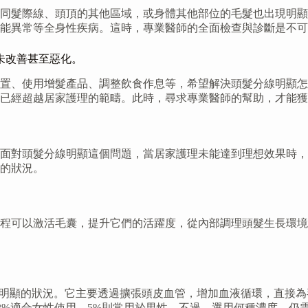
同髮際線、頭頂的其他區域，或身體其他部位的毛髮也出現明顯
能異常等全身性疾病。這時，專業醫師的全面檢查與診斷是不可
未改善甚至惡化。
置、使用增髮產品、調整飲食作息等，希望解決頭髮分線明顯怎
已經超越居家護理的範疇。此時，尋求專業醫師的幫助，才能獲
面對頭髮分線明顯這個問題，當居家護理未能達到理想效果時，
的狀況。
療程可以激活毛囊，提升它們的活躍度，從內部調理頭髮生長環
頭髮分線明顯的狀況。它主要透過擴張頭皮血管，增加血液循環，直
，2%適合女性使用，5%則常用於男性。不過，選用何種濃度，