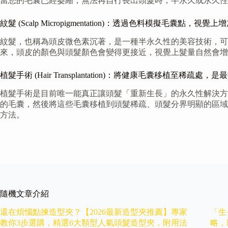
當您的毛囊已經萎縮，無法再自行長出頭髮時，半永久或永久性
紋髮 (Scalp Micropigmentation)：透過色料模擬毛囊點，視
紋髮，也稱為頭皮微色素沉著，是一種半永久性的美容技術，可
來，頭皮的顏色與頭髮顏色會變得更接近，視覺上髮量自然會增
植髮手術 (Hair Transplantation)：將健康毛囊移植至稀疏
植髮手術是目前唯一能真正讓頭髮「重新生長」的永久性解決方
的毛囊，然後將這些毛囊移植到頭髮稀疏、頭髮分界明顯的區域
方法。
隨機文章介紹
還在煩惱點揀造型夾？【2026最新造型夾推薦】專家
「生
教你3步選購，精選6大類型人氣頭髮造型夾，附用法
略，