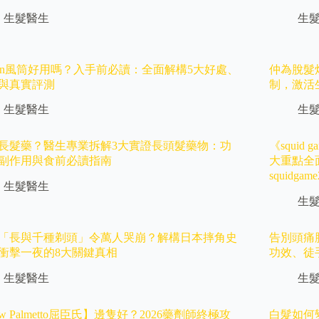
生髮醫生
生
son風筒好用嗎？入手前必讀：全面解構5大好處、
仲為脫髮
與真實評測
制，激活
生髮醫生
生
長髮藥？醫生專業拆解3大實證長頭髮藥物：功
《squi
副作用與食前必讀指南
大重點全
squidg
生髮醫生
生
「長與千種剃頭」令萬人哭崩？解構日本摔角史
告別頭痛
衝擊一夜的8大關鍵真相
功效、徒
生髮醫生
生
w Palmetto屈臣氏】邊隻好？2026藥劑師終極攻
白髮如何