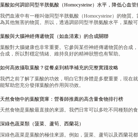
葉酸如何調節同型半胱氨酸（Homocysteine）水平，降低心血
我們血液中有一種叫做同型半胱氨酸（Homocysteine）
為其他無害的物質。所以，透過調節同型半胱氨酸水平，葉酸可
葉酸與大腦神經傳遞物質（如血清素）的合成關聯
葉酸對大腦健康也非常重要。它參與某些神經傳遞物質的合成，
合成，所以對穩定情緒、維持良好的精神狀態也有幫助。
如何高效攝取葉酸？從餐桌到精準補充的完整實踐攻略
我們之前了解了葉酸的功效，明白它對身體是多麼重要，現在就
能幫助您充分發揮葉酸的作用與功效。
天然食物中的葉酸寶庫：營養師推薦的高含量食物排行榜
天然食物是葉酸最直接的來源。我們日常可以多吃不同種類的食
深綠色蔬菜類（菠菜、蘆筍、西蘭花）
深綠色蔬菜是葉酸的極佳來源。例如，菠菜、蘆筍以及西蘭花