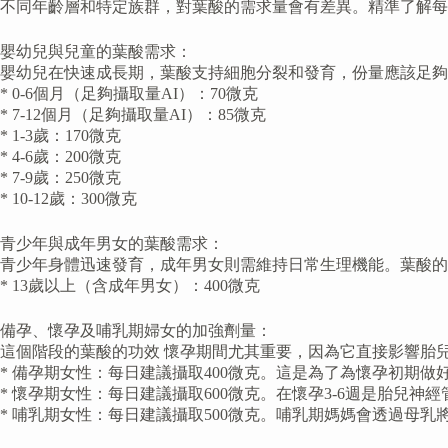
不同年齡層和特定族群，對葉酸的需求量會有差異。精準了解每
嬰幼兒與兒童的葉酸需求：
嬰幼兒在快速成長期，葉酸支持細胞分裂和發育，份量應該足夠
* 0-6個月（足夠攝取量AI）：70微克
* 7-12個月（足夠攝取量AI）：85微克
* 1-3歲：170微克
* 4-6歲：200微克
* 7-9歲：250微克
* 10-12歲：300微克
青少年與成年男女的葉酸需求：
青少年身體迅速發育，成年男女則需維持日常生理機能。葉酸的
* 13歲以上（含成年男女）：400微克
備孕、懷孕及哺乳期婦女的加強劑量：
這個階段的葉酸的功效 懷孕期間尤其重要，因為它直接影響胎
* 備孕期女性：每日建議攝取400微克。這是為了為懷孕初期做
* 懷孕期女性：每日建議攝取600微克。在懷孕3-6週是胎兒
* 哺乳期女性：每日建議攝取500微克。哺乳期媽媽會透過母