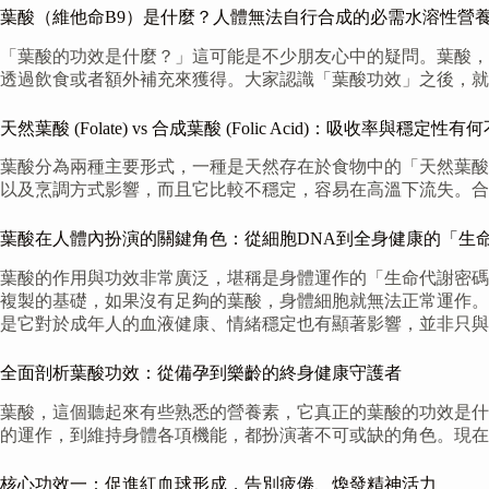
葉酸（維他命B9）是什麼？人體無法自行合成的必需水溶性營
「葉酸的功效是什麼？」這可能是不少朋友心中的疑問。葉酸，
透過飲食或者額外補充來獲得。大家認識「葉酸功效」之後，就
天然葉酸 (Folate) vs 合成葉酸 (Folic Acid)：吸收率與穩定性
葉酸分為兩種主要形式，一種是天然存在於食物中的「天然葉酸」（F
以及烹調方式影響，而且它比較不穩定，容易在高溫下流失。合
葉酸在人體內扮演的關鍵角色：從細胞DNA到全身健康的「生
葉酸的作用與功效非常廣泛，堪稱是身體運作的「生命代謝密碼
複製的基礎，如果沒有足夠的葉酸，身體細胞就無法正常運作。
是它對於成年人的血液健康、情緒穩定也有顯著影響，並非只與
全面剖析葉酸功效：從備孕到樂齡的終身健康守護者
葉酸，這個聽起來有些熟悉的營養素，它真正的葉酸的功效是什
的運作，到維持身體各項機能，都扮演著不可或缺的角色。現在
核心功效一：促進紅血球形成，告別疲倦、煥發精神活力