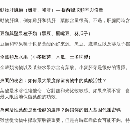
動物肝臟類（雞肝、豬肝）— 提醒攝取頻率與份量
動物肝臟，例如雞肝和豬肝，葉酸含量很高。不過，肝臟同時含
豆類與堅果種子類（黑豆、鷹嘴豆、葵瓜子）
豆類和堅果種子也是葉酸的好來源。黑豆、鷹嘴豆以及葵瓜子
全穀類及水果（小麥胚芽、木瓜、士多啤梨）
全穀類食物以及某些水果亦含有葉酸。小麥胚芽是很好的選擇。
烹調的秘密：如何最大限度保留食物中的葉酸活性？
葉酸是水溶性維他命，它對熱和光比較敏感。如果烹調不當，食
最大限度地保留葉酸的功效。
為何活性葉酸是更優越的選擇？解鎖你的個人基因代謝密碼
雖然從食物中攝取葉酸很重要，但是有時單靠飲食可能不夠。特