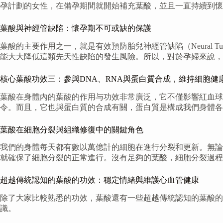
孕計劃的女性，在備孕期間就開始補充葉酸，並且一直持續到懷
葉酸與神經管缺陷：懷孕期不可或缺的保護
葉酸的主要作用之一，就是有效預防胎兒神經管缺陷（Neural T
能大大降低這類先天性缺陷的發生風險。所以，對於孕婦來說，
核心葉酸功效三：參與DNA、RNA與蛋白質合成，維持細胞健
葉酸在身體內的葉酸的作用与功效非常廣泛，它不僅影響紅血球
令。而且，它也與蛋白質的合成有關，蛋白質是構成我們身體各
葉酸在細胞分裂與組織修復中的關鍵角色
我們的身體每天都有數以萬億計的細胞在進行分裂和更新。無論
就確保了細胞分裂的正常進行。沒有足夠的葉酸，細胞分裂過程
超越傳統認知的葉酸的功效：穩定情緒與維護心血管健康
除了大家比較熟悉的功效，葉酸還有一些超越傳統認知的葉酸
識。