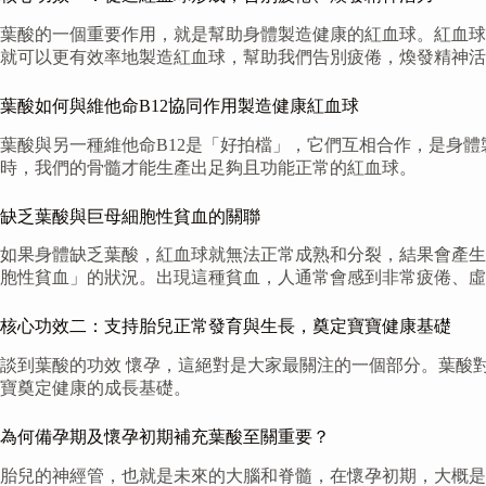
葉酸的一個重要作用，就是幫助身體製造健康的紅血球。紅血球
就可以更有效率地製造紅血球，幫助我們告別疲倦，煥發精神活
葉酸如何與維他命B12協同作用製造健康紅血球
葉酸與另一種維他命B12是「好拍檔」，它們互相合作，是身體
時，我們的骨髓才能生產出足夠且功能正常的紅血球。
缺乏葉酸與巨母細胞性貧血的關聯
如果身體缺乏葉酸，紅血球就無法正常成熟和分裂，結果會產生
胞性貧血」的狀況。出現這種貧血，人通常會感到非常疲倦、虛
核心功效二：支持胎兒正常發育與生長，奠定寶寶健康基礎
談到葉酸的功效 懷孕，這絕對是大家最關注的一個部分。葉酸
寶奠定健康的成長基礎。
為何備孕期及懷孕初期補充葉酸至關重要？
胎兒的神經管，也就是未來的大腦和脊髓，在懷孕初期，大概是