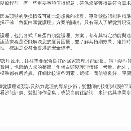
髮療程前，有一些重要事項值得留意，確保您能獲得最符合需求
因為頭髮的受損情況可能比您想像的複雜。專業髮型師能夠精準
選擇正確「角蛋白頭髮護理」方案的關鍵。只有深入了解髮質現
護理，包括各式「角蛋白頭髮護理」方案，都有其特定功能與適合
認該療程是否能解決您的髮質困擾，並了解其預期效果、維持時
性，確認是否符合香港的安全標準。
髮護理效果，往往需要配合良好的居家護理才能延長。請向髮型
費用，也應納入您的整體「角蛋白頭髮護理價錢」考量。此外，
費標準都有所差異。仔細比較這些因素，選擇一間信譽良好、評
 頭髮護理這類涉及熱力處理的專業技術，髮型師的技術與經驗至
查看沙龍評價、髮型師作品集，或親自前往諮詢，來評估其專業