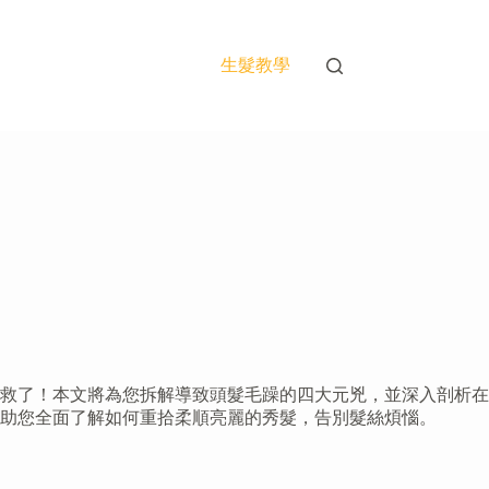
生髮教學
救了！本文將為您拆解導致頭髮毛躁的四大元兇，並深入剖析在
助您全面了解如何重拾柔順亮麗的秀髮，告別髮絲煩惱。