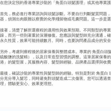
在您決定預約香港專業沙龍的「角蛋白頭髮護理」或其他專業護
首先，務必進行專業諮詢與頭髮診斷。不要自行判斷髮質問題，
器，偵測出肉眼難以察覺的化學殘留物或毛囊問題。這一步是
接著，清楚了解所選療程的適用性與效果預期。不同類型的專業
躁，而另一些則著重於深層修復。您應該與髮型師充分溝通，確
永久性質，效果可能持續數月。同時，也要詢問產品成分的安全
另外，考慮到療程後的居家保養與整體成本。專業的 角蛋白頭
硫酸鹽的洗髮精），以及日常造型習慣的調整。這筆居家保養的
港」的髮型屋，其服務內容、髮型師經驗、品牌產品選擇與收
最後，確認沙龍的專業性與髮型師的經驗。特別是對於 角蛋白
分充分導入髮芯，同時避免對頭髮造成二次傷害。您可以透過
理」體驗更安心、效果更理想。