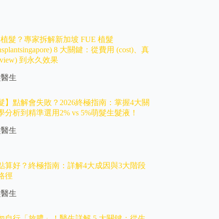
E 植髮？專家拆解新加坡 FUE 植髮
transplantsingapore) 8 大關鍵：從費用 (cost)、真
eview) 到永久效果
髮醫生
髮】點解會失敗？2026終極指南：掌握4大關
分析到精準選用2% vs 5%萌髮生髮液！
髮醫生
點算好？終極指南：詳解4大成因與3大階段
路徑
髮醫生
勿自行「放膿」！醫生詳解 5 大關鍵：從生