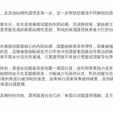
」及其他結構性護理是第一步。這一步幫助您釐清不同療程的原
量水分，並非直接修復頭髮的內部結構。完成療程後，髮絲會立
度燙髮造成的嚴重結構性受損，單純的保濕護理效果會大打折扣
在修復頭髮最核心的內部結構，讓髮絲恢復原有彈性，就像修補
的是，這種修復能顯著提升日常免沖洗護髮素或髮油等產品的吸
果不隨水分流失而遞減。只要護理後不再進行燙髮或漂髮等化學
技術，透過在頭髮最表面包覆一層蛋白質，並利用專業熱力使其
絲變得如天生直髮般順直，大幅減少毛躁與分岔。對於頭髮分岔
附著的角蛋白被消耗的速度。如果每日居家保養做得確實，並持
損角蛋白護髮層。
其獨特的功效。選擇最適合自己的「角蛋白頭髮護理價錢」及方