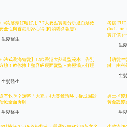
turtint染髮劑好唔好用？7大要點實測分析遮白髮效
考慮 FU
安全性與香港用家心得 (附消委會報告)
(fuehair
實評價 (r
生髮醫生
生
026法式瀏海短髮】12款香港大熱造型範本，告別
【萌髮生
方臉！教你揀出整容級瘦面髮型＋終極懶人打理
鍵，由科學
生
生髮醫生
還有救嗎？逆轉「大禿」4大關鍵策略，從成因診
男士掉髮
治療全面拆解
黃金護髮
生髮醫生
生
頭點揀好？2026終極指南：嚴選88個M字頭英文名
生膿瘡切