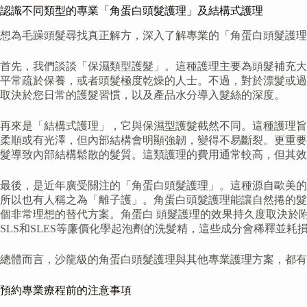
認識不同類型的專業「角蛋白頭髮護理」及結構式護理
想為毛躁頭髮尋找真正解方，深入了解專業的「角蛋白頭髮護理
首先，我們談談「保濕類型護髮」。這種護理主要為頭髮補充大
平常疏於保養，或者頭髮極度乾燥的人士。不過，對於漂髮或過
取決於您日常的護髮習慣，以及產品水分導入髮絲的深度。
再來是「結構式護理」，它與保濕型護髮截然不同。這種護理旨
柔順或有光澤，但內部結構會明顯強韌，變得不易斷裂。更重要
髮導致內部結構鬆散的髮質。這類護理的費用通常較高，但其效
最後，是近年廣受關注的「角蛋白頭髮護理」。這種源自歐美的
所以也有人稱之為「離子護」。角蛋白頭髮護理能讓自然捲的髮
個非常理想的替代方案。角蛋白 頭髮護理的效果持久度取決於
SLS和SLES等廉價化學起泡劑的洗髮精，這些成分會稀釋並耗
總體而言，沙龍級的角蛋白頭髮護理與其他專業護理方案，都有
預約專業療程前的注意事項