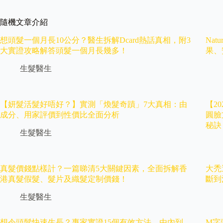
隨機文章介紹
想頭髮一個月長10公分？醫生拆解Dcard熱話真相，附3
Na
大實證攻略解答頭髮一個月長幾多！
果、
生髮醫生
【妍髮活髮好唔好？】實測「煥髮奇蹟」7大真相：由
【2
成分、用家評價到性價比全面分析
圓臉
秘訣
生髮醫生
真髮價錢點樣計？一篇睇清5大關鍵因素，全面拆解香
大禿
港真髮假髮、髮片及織髮定制價錢！
斷到
生髮醫生
想令頭髮快速生長？專家實證15個有效方法，由內到
M字