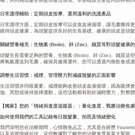
補，共同為頭髮生長提供最佳環境。非那雄胺主要從內部抑制D
日常護理輔助：定期頭皮按摩、選用溫和的洗護產品
日常護理方面，定期頭皮按摩可以促進血液循環，讓毛囊獲得更
維持頭皮健康，為頭髮提供良好的生長基礎。健康的頭皮是頭髮
關鍵營養補充：生物素 (Biotin)、鋅 (Zinc)、鐵質等對頭髮健康
頭髮生長需要足夠的營養。生物素 (Biotin)、鋅 (Zin
將氧氣運送到毛囊，確保其健康運作。您可以透過均衡飲食或適
調整生活習慣：戒煙、管理壓力對減緩脫髮的正面影響
生活習慣亦同樣重要。戒煙能夠改善頭皮血液循環，因為吸煙
伽、冥想或保持規律運動，這些活動都有助於減輕壓力，對整體
【獨家】您的「情緒與進度追蹤器」：量化進度，戰勝治療焦慮
如何使用我們的工具記錄每日脫髮量、拍照及情緒變化
我們深明您在治療期間，心情難免忐忑，尤其是在經歷 Finaste
以及追蹤情緒起伏。這些數據對了解您的治療進度有莫大幫助，