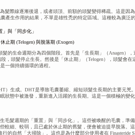
逐漸後退，或者頭頂、前額的頭髮變得稀疏。這是因為這些區域的毛囊對
毛囊產生作用的結果，不單是雄性禿的特定區域。這種較為廣泛
的「重置」與「同步化」
 (Telogen) 與脫落期 (Exogen)
髮的生長週期。頭髮的生命週期分為四個階段。首先是「生長期」（Ana
渡階段，頭髮停止生長。然後是「休止期」（Telogen），頭髮
期是一個持續循環的過程。
T）生成。DHT是導致毛囊萎縮、縮短頭髮生長期的主要元兇。
眠狀態中被激發，重新進入活躍的生長期。這是一個積極的變化
生毛髮週期的「重置」與「同步化」。這些被喚醒的毛囊，準備
那些較細、較弱，且已處於休止期的舊髮，便會被迫提早脫落。
然「大掃除」。這也是為什麼部分使用者在 Finasteride Shedding aft