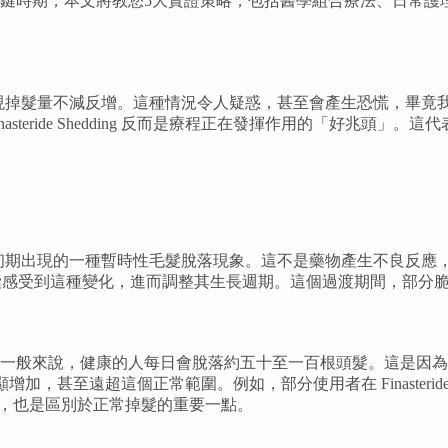
鍵時期，本文將教您5大實證策略，包括醫學組合療法、日常護
卻發現掉髮量不減反增。這種情況令人疑惑，甚至會產生恐慌，畢竟我們的
inasteride Shedding 反而是療程正在發揮作用的「好
非那雄胺後，治療初期出現的一種暫時性毛髮脫落現象。這不是藥物產生
囊感受到這種變化，進而調整其生長週期。這個過渡期間，部分
）
一般來說，健康的人每日會脫落約五十至一百根頭髮。這是因為
明顯增加，甚至遠超這個正常範圍。例如，部分使用者在 Finasteride S
個主要特徵，也是區別於正常掉髮的重要一點。