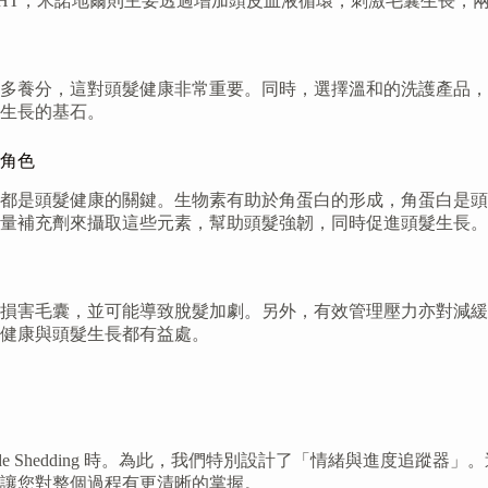
HT，米諾地爾則主要透過增加頭皮血液循環，刺激毛囊生長，
多養分，這對頭髮健康非常重要。同時，選擇溫和的洗護產品，
生長的基石。
的角色
c)、鐵質這些都是頭髮健康的關鍵。生物素有助於角蛋白的形成，角
量補充劑來攝取這些元素，幫助頭髮強韌，同時促進頭髮生長。
會損害毛囊，並可能導致脫髮加劇。另外，有效管理壓力亦對減
健康與頭髮生長都有益處。
ride Shedding 時。為此，我們特別設計了「情緒與進度
讓您對整個過程有更清晰的掌握。