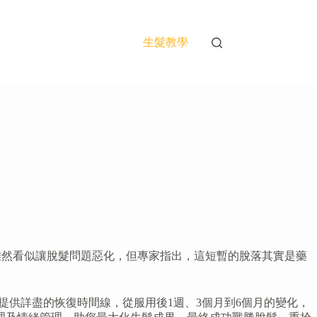
生髮教學
dding。雖然看似讓脫髮問題惡化，但專家指出，這短暫的脫落其實是藥
我們更將提供詳盡的恢復時間線，從服用後1週、3個月到6個月的變化，