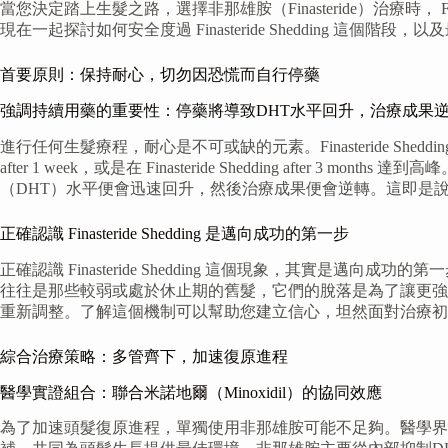
當您決定踏上生髮之路，選擇非那雄胺（Finasteride）治療時，
現在一起探討如何安全度過 Finasteride Shedding 這個階
首要原則：保持耐心，切勿因恐慌而自行停藥
強調持續用藥的重要性：停藥將導致DHT水平回升，治療成果
進行任何生髮療程，耐心是不可或缺的元素。Finasteride Shed
after 1 week，或是在 Finasteride Shedding
（DHT）水平便會迅速回升，然後治療成果便會逆轉。這即是
正確認識 Finasteride Shedding 是邁向成功的第一步
正確認識 Finasteride Shedding 這個現象，其實是邁向
往往是那些較弱或處於休止期的舊髮，它們的脫落是為了讓更強壯、更健康的
重新調整。了解這個機制可以幫助您建立信心，坦然面對治療初
綜合治療策略：多管齊下，加速復原進程
醫學實證組合：聯合米諾地爾（Minoxidil）的協同效應
為了加速頭髮復原進程，單獨使用非那雄胺可能不足夠。醫學界還