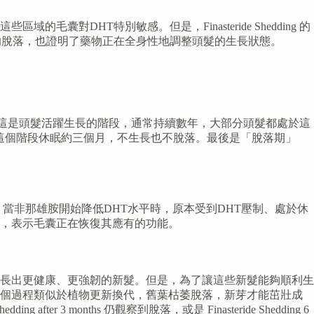
DHT特別敏感。但是，Finasteride Shedding 的
的脫落，也證明了藥物正在全身性地調整頭髮的生長狀態。
gen），這是頭髮活躍生長的階段，通常持續數年，大部分頭髮都處於這
會在這個階段休眠約三個月，不生長也不脫落。最後是「脫落期」
當非那雄胺開始降低DHT水平時，原本受到DHT壓制、處於休
，表示毛囊正在恢復其應有的功能。
長出更健康、更強韌的新髮。但是，為了讓這些新髮能夠順利生
這個過程類似於植物更新換代，舊葉枯萎脫落，新芽才能茁壯成
er 3 months 仍觀察到脫落，或是 Finasteride Shedding 6