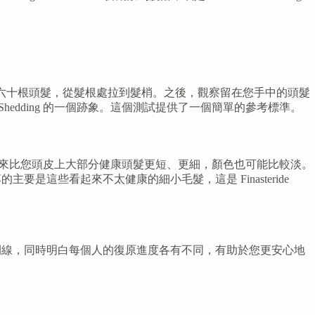
地梳理約六十根頭髮，從髮根處拉到髮梢。之後，觀察留在您手中的頭髮
Shedding 的一個跡象。這個測試提供了一個簡單的參考標準。
絲可能看起來比您頭皮上大部分健康頭髮更短、更細，顏色也可能比較淡。
這些看起來不太健康的細小毛髮，這是 Finasteride
，但了解其時間線，同時明白每個人的復原進度各有不同，有助於您更安心地