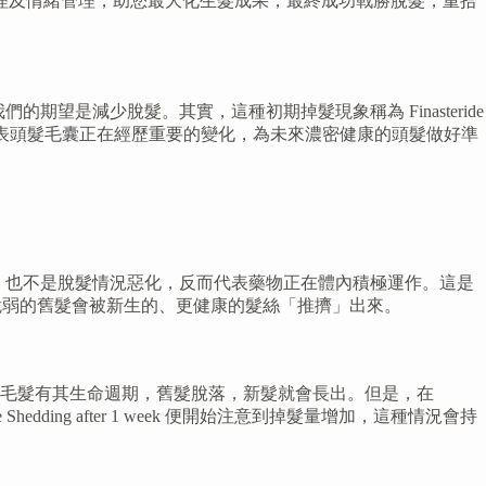
理及情緒管理，助您最大化生髮成果，最終成功戰勝脫髮，重拾
期望是減少脫髮。其實，這種初期掉髮現象稱為 Finasteride
兆頭」。這代表頭髮毛囊正在經歷重要的變化，為未來濃密健康的頭髮做好準
不良反應，也不是脫髮情況惡化，反而代表藥物正在體內積極運作。這是
脆弱的舊髮會被新生的、更健康的髮絲「推擠」出來。
毛髮有其生命週期，舊髮脫落，新髮就會長出。但是，在
hedding after 1 week 便開始注意到掉髮量增加，這種情況會持