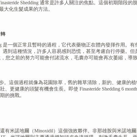
 Finasteride Shedding 通常是許多人關注的焦點。這
段，以及最大化生髮成果的方法。
逆轉
ding 是一個正常且暫時的過程，它代表藥物正在體內發揮作用。有些人可能
 after 3 months 達到高峰。遇到這種情況，許多人容易感到恐慌，
說，您之前的努力可能會付諸流水，毛囊亦可能會再次萎縮，導
成功的第一步。這個過程就像為花園除草，舊的雜草清除，新的、健康的植物才有空
頭髮有機會生長。即使 Finasteride Shedding 6 
期的挑戰。
有米諾地爾（Minoxidil）這個強效夥伴。非那雄胺與米諾