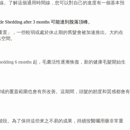
的時間線。了解這個通用時間線，您可以對自己的進度有一個基本預
de Shedding after 3 months 可能達到脫落頂峰。
毛囊正在進行重要的「重置」，一些較弱或處於休止期的舊髮會被加速推出。大約在
騰出空間。
shedding 6 months 起，毛囊活性逐漸恢復，新的健康毛髮開始生
域的覆蓋範圍也會有所改善。這期間，頭髮的韌度和質感都會有
進入維持階段。為了保持這些來之不易的成果，持續按醫囑用藥非常重