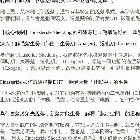
範圍上的區別：影響整個頭皮 vs. 雄性禿的特定區域
雄性禿，又稱雄性型脫髮，通常有其特定的脫髮模式。典型表現為髮際線
影響範圍，通常會是整個頭皮。這是藥物對所有受DHT影響的
【核心機制】Finasteride Shedding 的科學原理：毛囊週期
深入了解毛髮生長四部曲：生長期 (Anagen)、退化期 (Catagen)、休止期
要理解 Finasteride Shedding，我們必須先認識頭
個時期。接著是「退化期」（Catagen），這是一個短暫的過
（Exogen），舊頭髮會脫落，為新頭髮騰出空間。毛髮生長週
Finasteride 如何透過抑制DHT，喚醒大量「休眠中」的毛囊
非那雄胺的作用機制，在於它能夠有效抑制體內的二氫睪酮（DH
止期或退化期的「休眠」毛囊，便會重新被「喚醒」。它們從休
為何舊髮必須先脫落，新髮才能生長：解釋「騰出空間」的過程
當大量休眠中的毛囊同時被喚醒，並加速進入生長期時，就會發
長，毛囊必須先「騰出空間」。意思是，原本附著在毛囊上，
長。所以，Finasteride Shedding 就是毛囊為迎接更健康的頭髮而進行的自