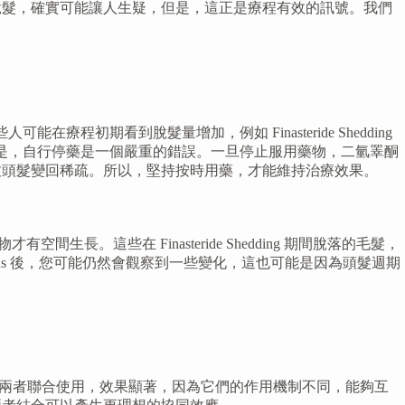
個初期階段的脫髮，確實可能讓人生疑，但是，這正是療程有效的訊號。我們
在療程初期看到脫髮量增加，例如 Finasteride Shedding
甚至考慮自行停藥。但是，自行停藥是一個嚴重的錯誤。一旦停止服用藥物，二氫睪酮
致頭髮變回稀疏。所以，堅持按時用藥，才能維持治療效果。
間生長。這些在 Finasteride Shedding 期間脫落的毛髮，
months 後，您可能仍然會觀察到一些變化，這也可能是因為頭髮週期
地爾兩者聯合使用，效果顯著，因為它們的作用機制不同，能夠互