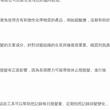
兩者結合可以產生更理想的協同效應。
避免使用含有刺激性化學物質的產品，例如硫酸鹽，這都有助於
蛋白是頭髮的主要成分。鋅對頭髮組織的生長與修復很重要。鐵質則負責
緩脫髮有正面影響，因為長期壓力可能導致休止期脫髮。進行瑜
追蹤器」。這款工具可以幫助您記錄每日脫髮量、定期拍照記錄頭髮變化，