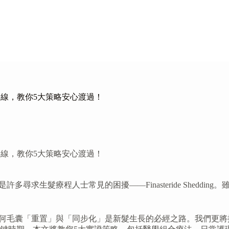
月恢復時間線，教你5大策略安心渡過！
月恢復時間線，教你5大策略安心渡過！
這正是許多尋求生髮療程人士常見的困擾——Finasteride She
的科學原理，解釋為何毛囊「重置」與「同步化」是新髮生長的必經之路。