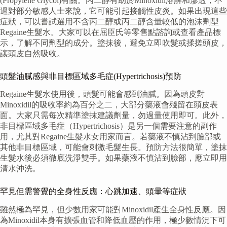
(Propylene Glycol)有關。丙二醇有助於Minoxidil溶解和滲透，不
過對部分敏感人士來說，它可能引起接觸性皮炎。如果出現這些
症狀，可以嘗試選用不含丙二醇或丙二醇含量較低的泡沫劑型
Regaine生髮水。大家可以在屈臣氏等零售點諮詢或查看產品標
示，了解不同劑型的成分。塗抹後，避免立即吹髮或揉搓頭皮，
讓頭皮自然吸收。
頭髮油膩感與非目標區域多毛症(Hypertrichosis)預防
Regaine生髮水使用後，頭髮可能會感到油膩。因為頭皮對
Minoxidil的吸收率約為百分之二，大部分藥液會殘留在頭皮表
面。大家只需每次精準塗抹建議劑量，勿過量使用即可。此外，
非目標區域多毛症（Hypertrichosis）是另一個需要注意的副作
用，尤其對Regaine生髮水女用家而言。若藥液不慎沾到臉部或
其他非目標區域，可能會刺激毛髮生長。預防方法很簡單，塗抹
生髮水後必須徹底洗淨雙手。如果藥液不慎沾到臉部，應立即用
清水沖洗。
罕見但需警覺的全身性反應：心跳加速、頭暈等症狀
雖然極為罕見，但少數用家可能對Minoxidil產生全身性反應。因
為Minoxidil本身有擴張血管和降低血壓的作用，極少數情況下可