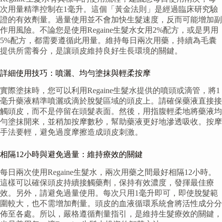
次用量精準控制在1毫升。這個「黃金法則」是經過臨床研究驗
證的有效劑量。過量使用並不會加快生髮速度，反而可能增加副
作用風險。不論您是使用Regaine生髮水女用2%配方，或是男用
5%配方，都需要遵循此用量。維持每日兩次用藥，持續為毛囊
提供所需養分，是讓頭皮維持良好生長環境的關鍵。
詳細使用技巧：噴灑、均勻塗抹與輕柔按摩
實際塗抹時，您可以利用Regaine生髮水提供的噴頭或滴管，將1
毫升藥液精準噴灑或滴於脫髮區域的頭皮上。請確保藥液直接接
觸頭皮，而不是停留在頭髮表面。然後，用指腹輕柔地將藥液均
勻塗抹開來，並稍加按摩數秒，幫助藥液更好地滲透吸收。按摩
手法要輕，避免過度摩擦造成頭皮刺激。
相隔12小時與避免過量：維持療效的關鍵
每日兩次使用Regaine生髮水，兩次用藥之間最好相隔12小時。
這樣可以確保頭皮持續接觸藥劑，保持有效濃度，發揮最佳療
效。另外，請避免過量使用。每次只用1毫升即可，即使脫髮範
圍較大，也不需增加劑量。頭皮的血液循環系統會將活性成分分
佈至各處。所以，嚴格遵循劑量指引，是維持生髮療效的關鍵，