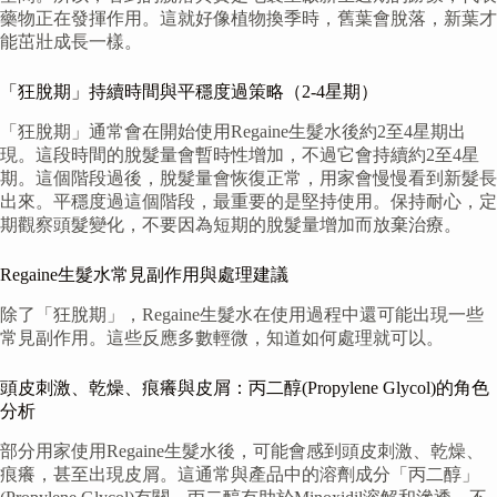
藥物正在發揮作用。這就好像植物換季時，舊葉會脫落，新葉才
能茁壯成長一樣。
「狂脫期」持續時間與平穩度過策略（2-4星期）
「狂脫期」通常會在開始使用Regaine生髮水後約2至4星期出
現。這段時間的脫髮量會暫時性增加，不過它會持續約2至4星
期。這個階段過後，脫髮量會恢復正常，用家會慢慢看到新髮長
出來。平穩度過這個階段，最重要的是堅持使用。保持耐心，定
期觀察頭髮變化，不要因為短期的脫髮量增加而放棄治療。
Regaine生髮水常見副作用與處理建議
除了「狂脫期」，Regaine生髮水在使用過程中還可能出現一些
常見副作用。這些反應多數輕微，知道如何處理就可以。
頭皮刺激、乾燥、痕癢與皮屑：丙二醇(Propylene Glycol)的角色
分析
部分用家使用Regaine生髮水後，可能會感到頭皮刺激、乾燥、
痕癢，甚至出現皮屑。這通常與產品中的溶劑成分「丙二醇」