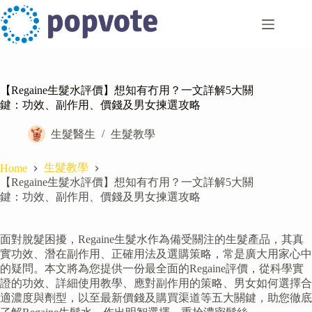
Skip
to
content
【Regaine生髮水評價】想知有冇用？一文詳解5大關
鍵：功效、副作用、價錢及男女揀選攻略
生髮醫生
生髮教學
生髮教學
Home
【Regaine生髮水評價】想知有冇用？一文詳解5大關
鍵：功效、副作用、價錢及男女揀選攻略
面對脫髮困擾，Regaine生髮水作為備受關注的生髮產品，其真
實功效、潛在副作用、正確用法及選購策略，常是廣大用家心中
的疑問。本文將為您提供一份最全面的Regaine評價，從科學實
證的功效、詳細使用教學、應對副作用的策略、男女如何選擇合
適濃度與劑型，以至最新價錢及購買渠道等五大關鍵，助您徹底