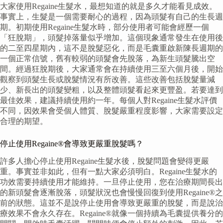
大家使用Regaine生髮水，最想知道的就是多久才能看見成效。
事實上，生髮是一個需要耐心的過程，因為頭髮有自己的生長週
期。初期使用Regaine生髮水時，部分使用者可能會經歷一個
「狂脫期」，頭髮掉落量似乎增加。這個現象通常發生在使用後
的二至四星期內，這不是脫髮惡化，而是毛囊重啟新陳長週期的
一個正常信號，舊有較弱的頭髮會先脫落，為新生頭髮騰出空
間。經過狂脫期後，大家通常會在持續使用三至六個月後，開始
觀察到頭髮生長或脫髮情況有所改善。這些改善包括脫髮量減
少、新長出的頭髮變粗，以及整體頭髮看起來更豐盈。若要達到
最佳效果，建議持續使用約一年。每個人對Regaine生髮水評價
不同，因效果會受個人體質、脫髮嚴重程度影響，大家需要設定
合理的期望。
停止使用Regaine®會導致更嚴重脫髮嗎？
許多人擔心停止使用Regaine生髮水後，脫髮問題會變得更嚴
重。事實並非如此，但有一點大家必須明白。Regaine生髮水的
功效需要持續使用才能維持。一旦停止使用，您在治療期間長出
的新頭髮會逐漸脫落，頭髮狀況也會慢慢回復到使用Regaine®之
前的狀態。這並不是說停止使用會導致更嚴重的脫髮，而是說治
療效果不會永久存在。Regaine®就像一個持續為毛囊提供養分的