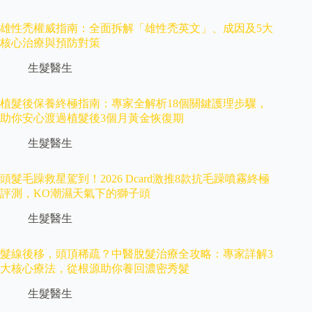
雄性禿權威指南：全面拆解「雄性禿英文」、成因及5大
核心治療與預防對策
生髮醫生
植髮後保養終極指南：專家全解析18個關鍵護理步驟，
助你安心渡過植髮後3個月黃金恢復期
生髮醫生
頭髮毛躁救星駕到！2026 Dcard激推8款抗毛躁噴霧終極
評測，KO潮濕天氣下的獅子頭
生髮醫生
髮線後移，頭頂稀疏？中醫脫髮治療全攻略：專家詳解3
大核心療法，從根源助你養回濃密秀髮
生髮醫生