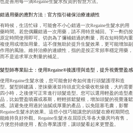
也是善用每一滴Regaine生髮水投資的智慧方法。
錯過用藥的應對方法：官方指引確保治療連續性
有時候，生活忙碌，可能會不小心錯過一次Regaine生髮水的用
藥時間。若您偶爾錯過一次用藥，請不用特意補回。下一劑仍按
原定時間使用即可。切勿為了彌補錯過的劑量，而在短時間內重
複使用或增加用量。這不僅無助於提升生髮效果，更可能增加副
作用的風險。維持治療的連續性，指的是按正常頻率穩定用藥，
而不是追求單次劑量的補足。
髮型師專業貼士：使用Regaine®後護理與造型，提升視覺豐盈感
使用Regaine生髮水後，您可能會好奇如何進行頭髮護理和造
型。髮型師建議，塗抹藥液並待頭皮完全吸收乾燥後，大約需要
四小時，之後便可正常進行頭髮造型。您可以選用輕盈的造型產
品，比如豐盈噴霧或慕斯，輕輕抓鬆髮根，增加頭髮的視覺蓬鬆
感。請避免使用過於油膩或厚重的產品，以免阻塞毛囊，影響
Regaine生髮水的效果。這些小技巧能讓您的頭髮在療程期間也
能維持良好外觀。Regaine生髮水在屈臣氏等各大藥房均有售，
方便您持續使用，配合專業護理，讓頭髮看起來更豐盈。