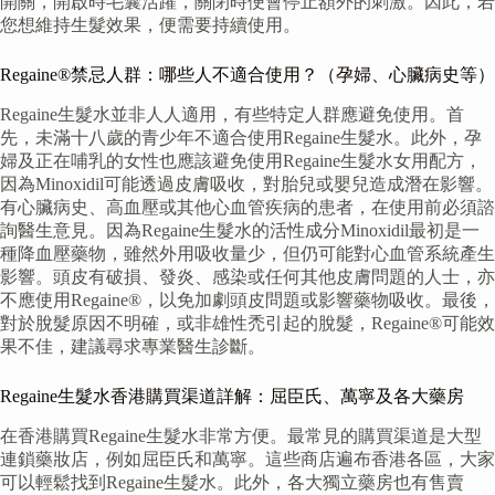
開關，開啟時毛囊活躍，關閉時便會停止額外的刺激。因此，若
您想維持生髮效果，便需要持續使用。
Regaine®禁忌人群：哪些人不適合使用？（孕婦、心臟病史等）
Regaine生髮水並非人人適用，有些特定人群應避免使用。首
先，未滿十八歲的青少年不適合使用Regaine生髮水。此外，孕
婦及正在哺乳的女性也應該避免使用Regaine生髮水女用配方，
因為Minoxidil可能透過皮膚吸收，對胎兒或嬰兒造成潛在影響。
有心臟病史、高血壓或其他心血管疾病的患者，在使用前必須諮
詢醫生意見。因為Regaine生髮水的活性成分Minoxidil最初是一
種降血壓藥物，雖然外用吸收量少，但仍可能對心血管系統產生
影響。頭皮有破損、發炎、感染或任何其他皮膚問題的人士，亦
不應使用Regaine®，以免加劇頭皮問題或影響藥物吸收。最後，
對於脫髮原因不明確，或非雄性禿引起的脫髮，Regaine®可能效
果不佳，建議尋求專業醫生診斷。
Regaine生髮水香港購買渠道詳解：屈臣氏、萬寧及各大藥房
在香港購買Regaine生髮水非常方便。最常見的購買渠道是大型
連鎖藥妝店，例如屈臣氏和萬寧。這些商店遍布香港各區，大家
可以輕鬆找到Regaine生髮水。此外，各大獨立藥房也有售賣