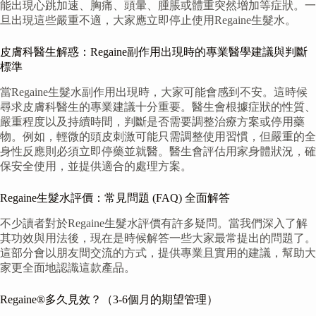
能出現心跳加速、胸痛、頭暈、腫脹或體重突然增加等症狀。一
旦出現這些嚴重不適，大家應立即停止使用Regaine生髮水。
皮膚科醫生解惑：Regaine副作用出現時的專業醫學建議與判斷
標準
當Regaine生髮水副作用出現時，大家可能會感到不安。這時候
尋求皮膚科醫生的專業建議十分重要。醫生會根據症狀的性質、
嚴重程度以及持續時間，判斷是否需要調整治療方案或停用藥
物。例如，輕微的頭皮刺激可能只需調整使用習慣，但嚴重的全
身性反應則必須立即停藥並就醫。醫生會評估用家身體狀況，確
保安全使用，並提供適合的處理方案。
Regaine生髮水評價：常見問題 (FAQ) 全面解答
不少讀者對於Regaine生髮水評價有許多疑問。當我們深入了解
其功效與用法後，現在是時候解答一些大家最常提出的問題了。
這部分會以朋友間交流的方式，提供專業且實用的建議，幫助大
家更全面地認識這款產品。
Regaine®多久見效？（3-6個月的期望管理）