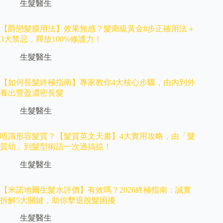
生髮醫生
【爵戀髮膜用法】效果無感？髮廊級黃金8步正確用法＋
3大禁忌，釋放100%修護力！
生髮醫生
【如何長髮終極指南】專家教你4大核心步驟，由內到外
養出豐盈濃密長髮
生髮醫生
唔識形容髮質？【髮質英文天書】4大實用攻略，由「髮
質幼」到髮型術語一次過搞掂！
生髮醫生
【米諾地爾生髮水評價】有效嗎？2026終極指南：誠實
拆解5大關鍵，助你擊退脫髮困擾
生髮醫生