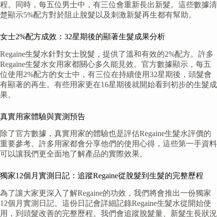
程。同時，每五位男士中，有三位會重新長出新髮。這些數據清
楚顯示5%配方對於阻止脫髮以及刺激新髮再生都有幫助。
女士2%配方成效：32星期後的顯著生髮成果分析
Regaine生髮水針對女士脫髮，提供了溫和有效的2%配方。許多
Regaine生髮水女用家都關心多久能見效。官方數據顯示，每五
位使用2%配方的女士中，有三位在持續使用32星期後，頭髮會
有顯著的再生。有些用家更在16星期後就開始看到初步的生髮成
果。
真實用家體驗與實測預告
除了官方數據，真實用家的體驗也是評估Regaine生髮水評價的
重要參考。許多用家都會分享他們的使用心得，這些第一手資料
可以讓我們更全面地了解產品的實際效果。
獨家12個月實測日記：追蹤Regaine從脫髮到生髮的完整歷程
為了讓大家更深入了解Regaine的功效，我們將會推出一份獨家
12個月實測日記。這份日記會詳細記錄Regaine生髮水從開始使
用，到頭髮改善的完整歷程。我們會追蹤脫髮量、新髮生長狀況