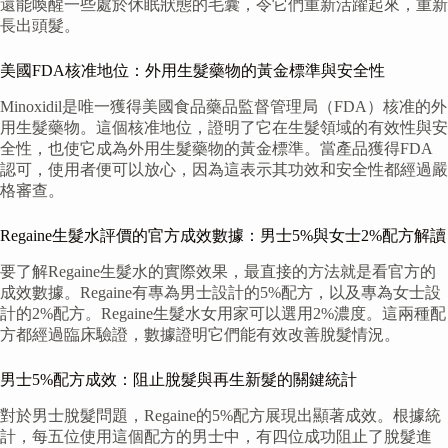
還能喚醒一些處於休眠狀態的毛囊，令它們重新活躍起來，重新
長出頭髮。
美國FDA核准地位：外用生髮藥物的黃金標準與安全性
Minoxidil是唯一獲得美國食品藥品監督管理局（FDA）核准的外
用生髮藥物。這個核准地位，證明了它在生髮領域的有效性與安
全性，也使它成為外用生髮藥物的黃金標準。當產品獲得FDA
認可，使用者便可以放心，因為這表示其功效和安全性都經過嚴
格審查。
Regaine生髮水評價的官方成效數據：男士5%與女士2%配方解讀
要了解Regaine生髮水的實際效果，最直接的方法就是看官方的
成效數據。Regaine有專為男士設計的5%配方，以及專為女士設
計的2%配方。Regaine生髮水女用家可以選用2%濃度。這兩種配
方都經過臨床驗證，數據證明它們能有效改善脫髮情況。
男士5%配方成效：阻止脫髮與再生新髮的關鍵統計
對於男士脫髮問題，Regaine的5%配方展現出顯著成效。根據統
計，每五位使用這個配方的男士中，有四位成功阻止了脫髮進