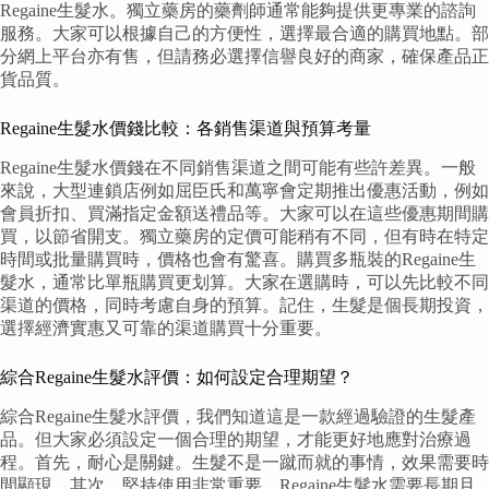
Regaine生髮水。獨立藥房的藥劑師通常能夠提供更專業的諮詢
服務。大家可以根據自己的方便性，選擇最合適的購買地點。部
分網上平台亦有售，但請務必選擇信譽良好的商家，確保產品正
貨品質。
Regaine生髮水價錢比較：各銷售渠道與預算考量
Regaine生髮水價錢在不同銷售渠道之間可能有些許差異。一般
來說，大型連鎖店例如屈臣氏和萬寧會定期推出優惠活動，例如
會員折扣、買滿指定金額送禮品等。大家可以在這些優惠期間購
買，以節省開支。獨立藥房的定價可能稍有不同，但有時在特定
時間或批量購買時，價格也會有驚喜。購買多瓶裝的Regaine生
髮水，通常比單瓶購買更划算。大家在選購時，可以先比較不同
渠道的價格，同時考慮自身的預算。記住，生髮是個長期投資，
選擇經濟實惠又可靠的渠道購買十分重要。
綜合Regaine生髮水評價：如何設定合理期望？
綜合Regaine生髮水評價，我們知道這是一款經過驗證的生髮產
品。但大家必須設定一個合理的期望，才能更好地應對治療過
程。首先，耐心是關鍵。生髮不是一蹴而就的事情，效果需要時
間顯現。其次，堅持使用非常重要。Regaine生髮水需要長期且