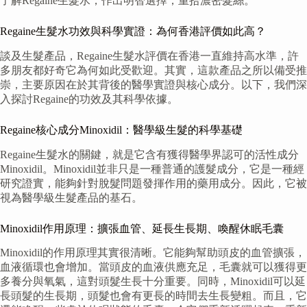
了解Regaine生髮水，作出明智選擇，重拾濃密髮絲。
Regaine生髮水功效與科學實證：為何香港評價如此高？
談及生髮產品，Regaine生髮水評價在香港一直維持高水準，許
多朋友都好奇它為何如此受歡迎。其實，這款產品之所以備受推
崇，主要原因在於其背後的醫學實證與核心成分。以下，我們深
入探討Regaine的功效及其科學依據。
Regaine核心成分Minoxidil：醫學級生髮的科學基礎
Regaine生髮水的關鍵，就是它含有獲得醫學界認可的活性成分
Minoxidil。Minoxidil並非只是一種普通的護髮成分，它是一種經
研究證實，能夠針對脫髮問題發揮作用的藥用成分。因此，它被
視為醫學級生髮產品的基石。
Minoxidil作用原理：擴張血管、延長生長期、喚醒休眠毛囊
Minoxidil的作用原理其實很清晰。它能夠幫助頭皮的血管擴張，
血液循環也會增加。當頭皮的血液供應充足，毛囊就可以獲得更
多養分與氧氣，這對頭髮生長十分重要。同時，Minoxidil可以延
長頭髮的生長期，頭髮也會有更長的時間去生長變粗。而且，它