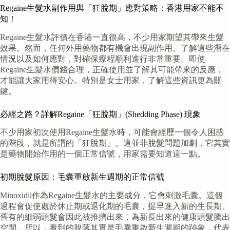
Regaine生髮水副作用與「狂脫期」應對策略：香港用家不能不
知！
Regaine生髮水評價在香港一直很高，不少用家期望其帶來生髮
效果。然而，任何外用藥物都有機會出現副作用。了解這些潛在
情況以及如何應對，對確保療程順利進行非常重要。即使
Regaine生髮水價錢合理，正確使用並了解其可能帶來的反應，
才能讓大家用得安心。特別是女士用家，了解這些資訊更為關
鍵。
必經之路？詳解Regaine「狂脫期」(Shedding Phase) 現象
不少用家初次使用Regaine生髮水時，可能會經歷一個令人困惑
的階段，就是所謂的「狂脫期」。這並非脫髮問題加劇，它其實
是藥物開始作用的一個正常信號，用家需要知道這一點。
初期脫髮原因：毛囊重啟新生週期的正常信號
Minoxidil作為Regaine生髮水的主要成分，它會刺激毛囊。這個
過程會促使處於休止期或退化期的毛囊，提早進入新的生長期。
舊有的細弱頭髮會因此被推擠出來，為新長出來的健康頭髮騰出
空間。所以，看到的脫落其實是毛囊重啟新生週期的跡象，代表