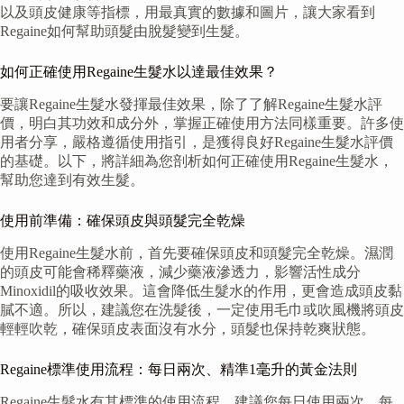
以及頭皮健康等指標，用最真實的數據和圖片，讓大家看到
Regaine如何幫助頭髮由脫髮變到生髮。
如何正確使用Regaine生髮水以達最佳效果？
要讓Regaine生髮水發揮最佳效果，除了了解Regaine生髮水評
價，明白其功效和成分外，掌握正確使用方法同樣重要。許多使
用者分享，嚴格遵循使用指引，是獲得良好Regaine生髮水評價
的基礎。以下，將詳細為您剖析如何正確使用Regaine生髮水，
幫助您達到有效生髮。
使用前準備：確保頭皮與頭髮完全乾燥
使用Regaine生髮水前，首先要確保頭皮和頭髮完全乾燥。濕潤
的頭皮可能會稀釋藥液，減少藥液滲透力，影響活性成分
Minoxidil的吸收效果。這會降低生髮水的作用，更會造成頭皮黏
膩不適。所以，建議您在洗髮後，一定使用毛巾或吹風機將頭皮
輕輕吹乾，確保頭皮表面沒有水分，頭髮也保持乾爽狀態。
Regaine標準使用流程：每日兩次、精準1毫升的黃金法則
Regaine生髮水有其標準的使用流程，建議您每日使用兩次，每