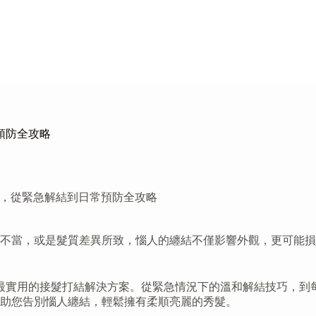
預防全攻略
則，從緊急解結到日常預防全攻略
理不當，或是髮質差異所致，惱人的纏結不僅影響外觀，更可能
最實用的接髮打結解決方案。從緊急情況下的溫和解結技巧，到
助您告別惱人纏結，輕鬆擁有柔順亮麗的秀髮。