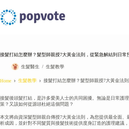
Skip
to
content
接髮打結怎麼辦？髮型師親授7大黃金法則，從緊急解結到日常
生髮醫生
生髮教學
生髮教學
接髮打結怎麼辦？髮型師親授7大黃金法
Home
接髮後頭髮打結，是許多愛美人士的共同困擾。無論是日常護
策？又該如何從源頭杜絕這個問題？
本文將由資深髮型師親自傳授7大黃金法則，為您提供最全面、
析成因，並針對不同髮質與接髮技術提供度身訂造的護理建議，