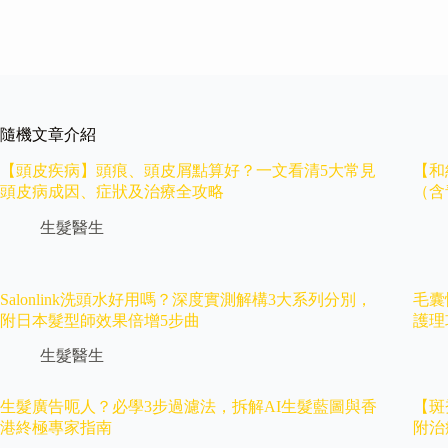
隨機文章介紹
【頭皮疾病】頭痕、頭皮屑點算好？一文看清5大常見
【和
頭皮病成因、症狀及治療全攻略
（含
生髮醫生
Salonlink洗頭水好用嗎？深度實測解構3大系列分別，
毛囊
附日本髮型師效果倍增5步曲
護理
生髮醫生
生髮廣告呃人？必學3步過濾法，拆解AI生髮藍圖與香
【斑
港終極專家指南
附治