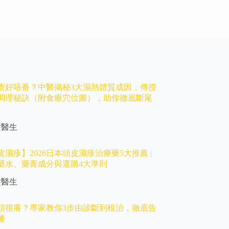
瘡好唔番？中醫揭秘3大濕熱體質成因，傳授
外調理秘訣（附食療穴位圖），助你徹底斷尾
髮醫生
濕疹】2026日本頭皮濕疹治療藥5大推薦 |
藥水、藥膏成分與選購4大準則
髮醫生
頭很癢？專家教你3步由診斷到根治，徹底告
擾