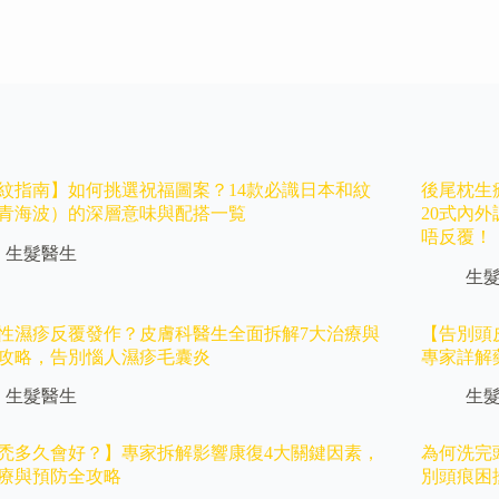
紋指南】如何挑選祝福圖案？14款必識日本和紋
後尾枕生
青海波）的深層意味與配搭一覧
20式內
唔反覆！
生髮醫生
生
性濕疹反覆發作？皮膚科醫生全面拆解7大治療與
【告別頭皮
攻略，告別惱人濕疹毛囊炎
專家詳解
生髮醫生
生
禿多久會好？】專家拆解影響康復4大關鍵因素，
為何洗完
療與預防全攻略
別頭痕困