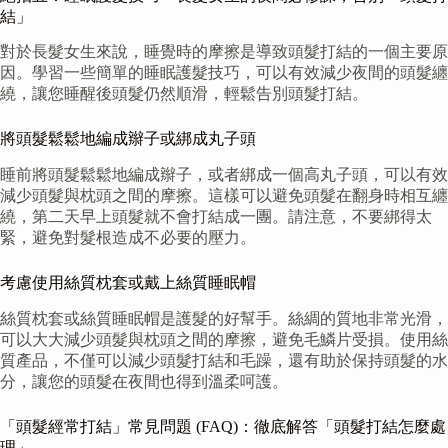
結」
對於長髮女生來說，睡覺時的摩擦是導致頭髮打結的一個主要原
因。學習一些簡單的睡眠護髮技巧，可以有效減少夜間的頭髮纏
繞，讓您睡醒後頭髮仍然順滑，輕鬆告別頭髮打結。
將頭髮鬆鬆地編成辮子或綁成丸子頭
睡前將頭髮鬆鬆地編成辮子，或者綁成一個高丸子頭，可以有效
減少頭髮與枕頭之間的摩擦。這樣可以避免頭髮在翻身時相互纏
繞，第二天早上頭髮就不會打結成一團。請注意，不要綁得太
緊，避免對髮根造成不必要的壓力。
考慮使用絲質枕套或戴上絲質睡眠帽
絲質枕套或絲質睡眠帽是護髮的好幫手。絲綢的質地非常光滑，
可以大大減少頭髮與枕頭之間的摩擦，避免毛鱗片受損。使用絲
質產品，不僅可以減少頭髮打結和毛躁，還有助於保持頭髮的水
分，讓您的頭髮在夜間也得到溫柔呵護。
「頭髮經常打結」常見問題 (FAQ)：徹底解答「頭髮打結怎麼處
理」