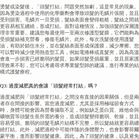
燙髮或染髮後，「頭髮打結」問題突然加劇，這是常見的現象。
因為燙染過程中使用的化學藥劑會導致頭髮的毛鱗片張開，並且
受到損害。毛鱗片一旦受損，髮絲表面會變得粗糙，髮絲之間就
更容易相互纏繞，形成打結。面對這種情況，加強頭髮的深層護
理非常重要。建議您每週使用一至兩次修護型髮膜，它們能夠為
受損髮絲補充營養，修復毛鱗片。此外，每次洗髮後使用護髮
油，有助於鎖住水分，並在髮絲表面形成保護膜，減少摩擦。您
可以暫時減少使用熱造型工具，例如電捲棒或直髮夾，因為高溫
會進一步損害已經脆弱的髮質。如果頭髮受損嚴重，並且居家護
理效果不彰，您可以考慮尋求專業髮型師的建議，進行專業的結
構式護髮療程。
Q3: 過度減肥真的會讓「頭髮經常打結」嗎？
過度減肥與「頭髮經常打結」之間沒有直接的因果關係，但是兩
者存在間接的影響。當您過度減肥，尤其是採用極端節食方式
時，身體可能會因為營養攝取不足，例如缺乏蛋白質、維他命與
礦物質等頭髮生長所需的養分，造成頭髮變得脆弱、乾燥，並且
容易受損。脆弱的頭髮毛鱗片結構不完整，所以髮絲就更容易纏
繞打結。此外，減肥過程中可能伴隨的身體壓力，也會影響荷爾
蒙平衡，進而影響頭髮健康。因此，為了頭髮的健康，以及避免