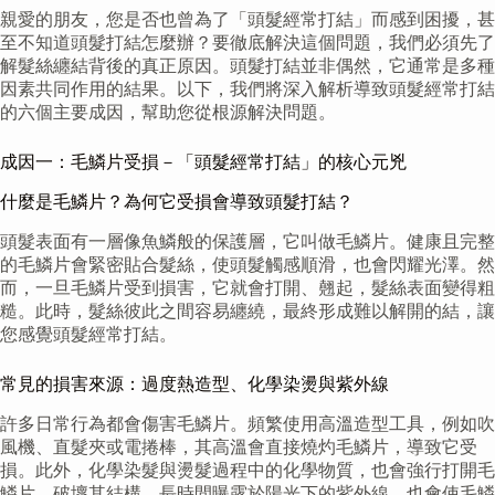
親愛的朋友，您是否也曾為了「頭髮經常打結」而感到困擾，甚
至不知道頭髮打結怎麼辦？要徹底解決這個問題，我們必須先了
解髮絲纏結背後的真正原因。頭髮打結並非偶然，它通常是多種
因素共同作用的結果。以下，我們將深入解析導致頭髮經常打結
的六個主要成因，幫助您從根源解決問題。
成因一：毛鱗片受損－「頭髮經常打結」的核心元兇
什麼是毛鱗片？為何它受損會導致頭髮打結？
頭髮表面有一層像魚鱗般的保護層，它叫做毛鱗片。健康且完整
的毛鱗片會緊密貼合髮絲，使頭髮觸感順滑，也會閃耀光澤。然
而，一旦毛鱗片受到損害，它就會打開、翹起，髮絲表面變得粗
糙。此時，髮絲彼此之間容易纏繞，最終形成難以解開的結，讓
您感覺頭髮經常打結。
常見的損害來源：過度熱造型、化學染燙與紫外線
許多日常行為都會傷害毛鱗片。頻繁使用高溫造型工具，例如吹
風機、直髮夾或電捲棒，其高溫會直接燒灼毛鱗片，導致它受
損。此外，化學染髮與燙髮過程中的化學物質，也會強行打開毛
鱗片，破壞其結構。長時間曝露於陽光下的紫外線，也會使毛鱗