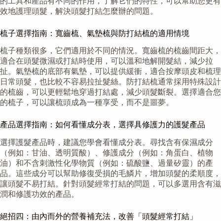
的工具和產品有不同的作用，了解它們的特性，可以幫助您更有
效地護理頭髮，解決頭髮打結怎麼辦的問題。
梳子選擇指南：寬齒梳、氣墊梳與防打結梳的適用情境
梳子種類很多，它們適用於不同的情況。寬齒梳的梳齒間距大，
適合在頭髮微濕或打結時使用，可以溫和地解開髮結，減少拉
扯。氣墊梳的底部有氣墊，可以提供緩衝，適合按摩頭皮和梳理
日常頭髮，也比較不容易拉扯髮絲。防打結梳通常採用特殊設計
的梳齒，可以更輕鬆地穿過打結處，減少頭髮斷裂。選擇適合您
的梳子，可以讓梳頭成為一種享受，而不是噩夢。
產品選擇指南：如何看懂成分表，選擇具修護力的護髮產品
選擇護髮產品時，建議您學會看懂成分表。尋找含有保濕成分
（例如：甘油、透明質酸）、修護成分（例如：角蛋白、植物
油）和不含刺激性化學物質（例如：硫酸鹽、過量矽靈）的產
品。這些成分可以幫助修復受損的毛鱗片，增加頭髮的柔順度，
讓頭髮不易打結。針對頭髮經常打結的問題，可以多選用含有滋
潤和修護功效的產品。
絕招四：由內而外的營養補充法，改善「頭髮經常打結」