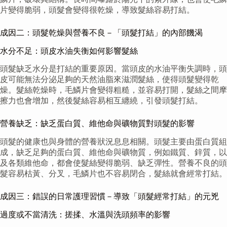
片變得脆弱，頭髮會變得很乾燥，導致髮絲容易打結。
成因二：頭髮乾燥與營養不良－「頭髮打結」的內部饑渴
水分不足：頭皮水油失衡如何影響髮絲
頭髮缺乏水分是打結的重要原因。當頭皮的水油平衡失調時，頭
皮可能無法分泌足夠的天然油脂來滋潤髮絲，使得頭髮變得乾
燥。髮絲乾燥時，毛鱗片會變得粗糙，並容易打開，髮絲之間摩
擦力也會增加，然後髮絲容易相互纏繞，引發頭髮打結。
營養缺乏：缺乏蛋白質、維他命與礦物質對頭髮的影響
頭髮的健康也與身體的營養狀況息息相關。頭髮主要由蛋白質組
成，缺乏足夠的蛋白質、維他命與礦物質，例如鐵質、鋅質，以
及各類維他命，都會使髮絲變得脆弱、缺乏彈性。營養不良的頭
髮容易枯黃、分叉，毛鱗片也不容易閉合，髮絲就會經常打結。
成因三：錯誤的日常護理習慣－導致「頭髮經常打結」的元兇
過度或不當清洗：搓揉、水溫與洗頭頻率的影響