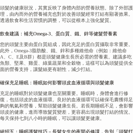
頭髮的健康狀況，其實反映了身體內部的營養狀態。除了外部護
理，由內而外的營養補充也對於改善頭髮經常打結有顯著效果。
透過飲食和生活習慣的調整，可以從根本上強化髮質。
飲食建議：補充Omega-3、蛋白質、鐵、鋅等健髮營養素
您的頭髮主要由蛋白質組成，因此充足的蛋白質攝取非常重要。
此外，Omega-3脂肪酸、鐵、鋅和多種維他命（例如：維他命
A、C、E及B群）都是頭髮健康生長所必需的營養素。建議多吃
魚類、堅果、雞蛋、綠葉蔬菜和全穀物，這樣可以為頭髮提供全
面的營養支持，讓髮絲更有韌性，減少打結。
確保充足睡眠：睡眠如何影響頭皮血液循環與頭髮健康
充足的睡眠對於頭髮健康也至關重要。睡眠時，身體會進行修
復，包括頭皮的血液循環。良好的血液循環可以確保毛囊獲得足
夠的氧氣和營養，幫助頭髮健康生長。若長期睡眠不足，會影響
頭皮的健康，進而導致髮質變差，更容易出現頭髮打結的情況。
每天保持七到八小時的睡眠，可以讓頭髮更健康。
絕招五：睡眠護髮技巧－長髮女生的夜間必修課，告別「頭髮打