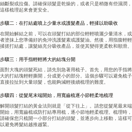
絲斷裂或拉傷。請確保頭髮是乾燥的，或者只是稍微有些濕潤，
這樣梳理起來會更安全。
步驟二：在打結處噴上少量水或護髮產品，輕揉以助吸收
在開始解結之前，可以在頭髮打結的部位輕輕噴灑少量清水，或
者塗抹上您準備好的免沖洗護髮素或護髮油。然後，用指腹輕輕
揉搓打結處，讓髮絲充分吸收產品，並使其變得更柔軟和順滑。
步驟三：用手指輕輕將大的結塊分開
面對大塊的頭髮死結，請先別急著用梳子。首先，用您的手指將
大的打結塊輕輕撕開，分成更小的部分。這個步驟可以避免梳子
直接拉扯到大量頭髮，也能夠減輕後續梳理的難度。
步驟四：從髮尾末端開始，用寬齒梳逐小節輕柔地梳理
解開頭髮打結的黃金法則就是「從下往上」。請您從髮尾最末端
開始，用寬齒梳或防打結專用梳，逐小節地輕柔梳理。梳理時，
請確保您只梳開一小部分打結的頭髮，並逐步向上移動，這樣可
以避免將髮結越推越緊。