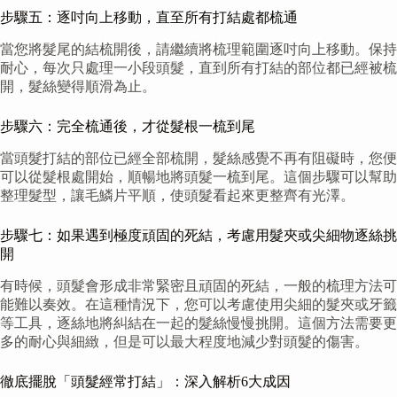
步驟五：逐吋向上移動，直至所有打結處都梳通
當您將髮尾的結梳開後，請繼續將梳理範圍逐吋向上移動。保持
耐心，每次只處理一小段頭髮，直到所有打結的部位都已經被梳
開，髮絲變得順滑為止。
步驟六：完全梳通後，才從髮根一梳到尾
當頭髮打結的部位已經全部梳開，髮絲感覺不再有阻礙時，您便
可以從髮根處開始，順暢地將頭髮一梳到尾。這個步驟可以幫助
整理髮型，讓毛鱗片平順，使頭髮看起來更整齊有光澤。
步驟七：如果遇到極度頑固的死結，考慮用髮夾或尖細物逐絲挑
開
有時候，頭髮會形成非常緊密且頑固的死結，一般的梳理方法可
能難以奏效。在這種情況下，您可以考慮使用尖細的髮夾或牙籤
等工具，逐絲地將糾結在一起的髮絲慢慢挑開。這個方法需要更
多的耐心與細緻，但是可以最大程度地減少對頭髮的傷害。
徹底擺脫「頭髮經常打結」：深入解析6大成因