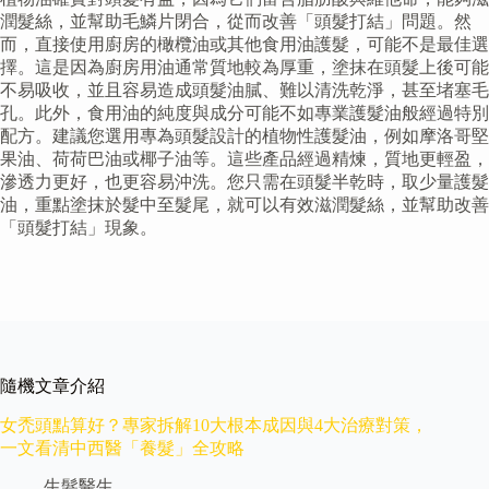
潤髮絲，並幫助毛鱗片閉合，從而改善「頭髮打結」問題。然
而，直接使用廚房的橄欖油或其他食用油護髮，可能不是最佳選
擇。這是因為廚房用油通常質地較為厚重，塗抹在頭髮上後可能
不易吸收，並且容易造成頭髮油膩、難以清洗乾淨，甚至堵塞毛
孔。此外，食用油的純度與成分可能不如專業護髮油般經過特別
配方。建議您選用專為頭髮設計的植物性護髮油，例如摩洛哥堅
果油、荷荷巴油或椰子油等。這些產品經過精煉，質地更輕盈，
滲透力更好，也更容易沖洗。您只需在頭髮半乾時，取少量護髮
油，重點塗抹於髮中至髮尾，就可以有效滋潤髮絲，並幫助改善
「頭髮打結」現象。
隨機文章介紹
女禿頭點算好？專家拆解10大根本成因與4大治療對策，
一文看清中西醫「養髮」全攻略
生髮醫生