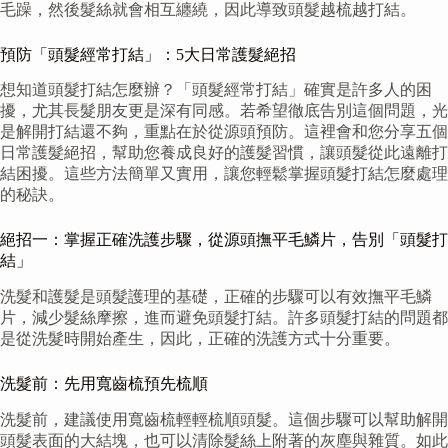
毛躁，然後髮絲就會相互纏繞，因此導致頭髮越梳越打結。
預防「頭髮經常打結」：5大日常護髮絕招
想知道頭髮打結怎麼辦？「頭髮經常打結」確實是許多人的困
擾，尤其長髮朋友更是深有同感。若希望徹底告別這個問題，光
是解開打結還不夠，重點在於從源頭預防。這裡會和您分享五個
日常護髮絕招，幫助您養成良好的護髮習慣，讓頭髮從此遠離打
結困擾。這些方法簡單又實用，讓您輕鬆掌握頭髮打結怎麼處理
的秘訣。
絕招一：掌握正確洗護步驟，從源頭撫平毛鱗片，告別「頭髮打
結」
洗髮和護髮是頭髮護理的基礎，正確的步驟可以有效撫平毛鱗
片，減少髮絲摩擦，進而避免頭髮打結。許多頭髮打結的問題都
是從洗髮時開始產生，因此，正確的洗護方式十分重要。
洗髮前：先用寬齒梳預先梳順
洗髮前，建議使用寬齒梳輕輕梳順頭髮。這個步驟可以幫助解開
頭髮表面的大結塊，也可以清除髮絲上附著的灰塵與雜質。如此