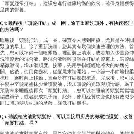
「頭髮經常打結」，建議您進行健康均衡的飲食，確保身體獲得
足夠的營養。
Q4: 睡醒後「頭髮打結」成一團，除了重新洗頭外，有快速整理
的方法嗎？
睡醒後「頭髮打結」成一團，確實令人感到困擾，尤其是在時間
緊迫的早上。除了重新洗頭，您其實有幾個快速整理的方法。首
先，您可以準備一個噴霧瓶，裡面裝上清水，或者加入少量免沖
洗護髮素的混合液。將混合液輕輕噴灑在打結的髮束上，讓髮絲
稍微濕潤，增加滑順度。接著，先用手指輕輕地將大的結塊分
開。然後，使用寬齒梳，從髮尾末端開始，一小節一小節地輕柔
梳理，逐吋向上移動，直至所有打結處都梳通。完成後，您可以
在髮中至髮尾塗抹少量護髮油，增加頭髮的光澤與順滑感。為了
預防未來睡醒後再次「頭髮打結」，您可以在睡前將頭髮鬆鬆地
編成辮子，或者綁成丸子頭。此外，使用絲質枕套也能有效減少
睡眠時頭髮與枕頭的摩擦，降低打結機率。
Q5: 聽說植物油對頭髮好，可以直接用廚房的橄欖油護髮，改善
「頭髮打結」嗎？
植物油確實對頭髮有益，因為它們富含脂肪酸與維他命，能夠滋