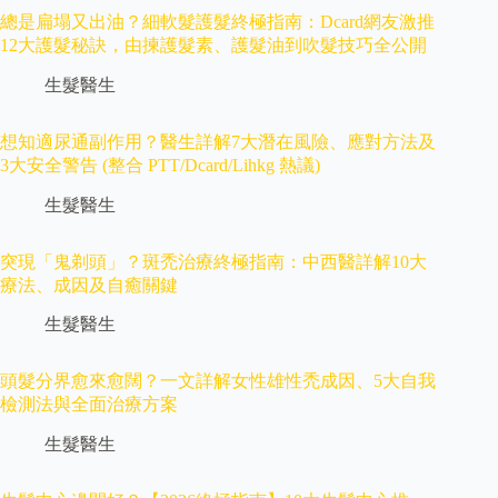
總是扁塌又出油？細軟髮護髮終極指南：Dcard網友激推
12大護髮秘訣，由揀護髮素、護髮油到吹髮技巧全公開
生髮醫生
想知適尿通副作用？醫生詳解7大潛在風險、應對方法及
3大安全警告 (整合 PTT/Dcard/Lihkg 熱議)
生髮醫生
突現「鬼剃頭」？斑禿治療終極指南：中西醫詳解10大
療法、成因及自癒關鍵
生髮醫生
頭髮分界愈來愈闊？一文詳解女性雄性禿成因、5大自我
檢測法與全面治療方案
生髮醫生