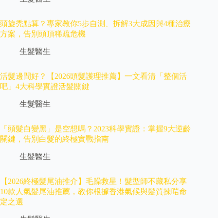
頭旋禿點算？專家教你5步自測、拆解3大成因與4種治療
方案，告別頭頂稀疏危機
生髮醫生
活髮邊間好？【2026頭髮護理推薦】一文看清「整個活
吧」4大科學實證活髮關鍵
生髮醫生
「頭髮白變黑」是空想嗎？2023科學實證：掌握9大逆齡
關鍵，告別白髮的終極實戰指南
生髮醫生
【2026終極髮尾油推介】毛躁救星！髮型師不藏私分享
10款人氣髮尾油推薦，教你根據香港氣候與髮質揀啱命
定之選