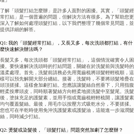
了解「頭髮打結怎麼辦」是許多人面對的困擾。其實，「頭髮經
常打結」是一個普遍的問題，但解決方法有很多。為了幫助您更
深入了解如何處理頭髮打結，以下我們整理了幾個常見問題，並
提供詳細的解答。
Q1: 我的「頭髮經常打結」，又長又多，每次洗頭都打結，有什
麼快速解決辦法嗎？
長髮又多，每次洗頭都「頭髮經常打結」，這個情況確實令人困
擾。要快速解決洗頭時的打結問題，關鍵在於洗髮前與洗髮時的
溫柔處理。首先，洗髮前請務必先用寬齒梳將頭髮輕輕梳順，這
樣可以預先解開大部分纏結。接著，洗髮時，不要將頭髮堆疊在
頭頂搓揉。這樣會加劇打結。您應該讓髮絲自然垂下，只用指腹
輕柔按摩頭皮，同時順著髮絲方向輕柔地搓洗髮中至髮尾。洗髮
後，塗抹充足的護髮素，並用手指或寬齒梳輕輕梳開，讓護髮素
均勻覆蓋髮絲。最後，用毛巾以按壓方式吸乾水分，不要搓揉。
您也可在半乾時使用免沖洗護髮素或護髮油，這能進一步滋潤髮
絲，同時減少打結。
Q2: 燙髮或染髮後，「頭髮打結」問題突然加劇了怎麼辦？