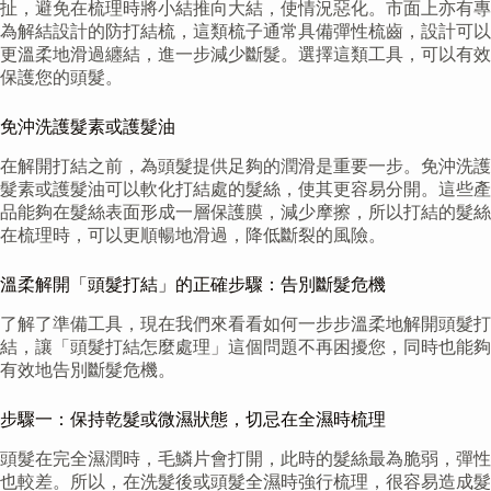
扯，避免在梳理時將小結推向大結，使情況惡化。市面上亦有專
為解結設計的防打結梳，這類梳子通常具備彈性梳齒，設計可以
更溫柔地滑過纏結，進一步減少斷髮。選擇這類工具，可以有效
保護您的頭髮。
免沖洗護髮素或護髮油
在解開打結之前，為頭髮提供足夠的潤滑是重要一步。免沖洗護
髮素或護髮油可以軟化打結處的髮絲，使其更容易分開。這些產
品能夠在髮絲表面形成一層保護膜，減少摩擦，所以打結的髮絲
在梳理時，可以更順暢地滑過，降低斷裂的風險。
溫柔解開「頭髮打結」的正確步驟：告別斷髮危機
了解了準備工具，現在我們來看看如何一步步溫柔地解開頭髮打
結，讓「頭髮打結怎麼處理」這個問題不再困擾您，同時也能夠
有效地告別斷髮危機。
步驟一：保持乾髮或微濕狀態，切忌在全濕時梳理
頭髮在完全濕潤時，毛鱗片會打開，此時的髮絲最為脆弱，彈性
也較差。所以，在洗髮後或頭髮全濕時強行梳理，很容易造成髮