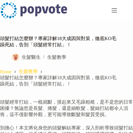
Skip
to
content
頭髮打結怎麼辦？專家詳解18大成因與對策，徹底KO毛
躁死結，告別「頭髮經常打結」！
生髮醫生
生髮教學
生髮教學
Home
頭髮打結怎麼辦？專家詳解18大成因與對策，徹底KO毛
躁死結，告別「頭髮經常打結」！
頭髮經常打結，一梳就斷，摸起來又毛躁粗糙，是不是您的日常
困擾？無論您是長髮、捲髮，還是細軟髮，髮絲打結都令人沮
喪，這不僅影響外觀，更可能導致斷髮和髮質受損。
別擔心！本文將化身您的頭髮解結專家，深入剖析導致頭髮打結