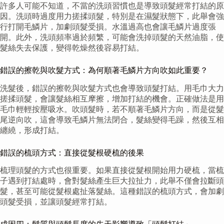
許多人可能不知道，不當的洗頭習慣也是導致頭髮經常打結的原
因。洗頭時過度用力搓揉頭髮，特別是在濕髮狀態下，此舉會強
行打開毛鱗片，加劇頭髮受損。水溫過高也會讓毛鱗片過度張
開。此外，洗頭頻率過於頻繁，可能會洗掉頭髮的天然油脂，使
髮絲失去保護，變得乾燥然後容易打結。
錯誤的擦乾與吹髮方式：為何順著毛鱗片方向吹如此重要？
洗髮後，錯誤的擦乾與吹髮方式也會導致頭髮打結。用毛巾大力
搓揉頭髮，會讓髮絲相互摩擦，增加打結的機會。正確做法是用
毛巾輕輕按壓吸水。吹頭髮時，若不順著毛鱗片方向，而是從髮
尾逆向吹，這會導致毛鱗片無法閉合，髮絲變得毛躁，然後互相
纏繞，形成打結。
錯誤的梳頭方式：直接從髮根硬梳的後果
梳理頭髮的方式也很重要。如果直接從髮根開始用力硬梳，當梳
子遇到打結處時，會對髮絲產生巨大拉扯力，此舉不僅會拉斷頭
髮，甚至可能從髮根處扯落髮絲。這種錯誤的梳頭方式，會加劇
頭髮受損，並讓頭髮經常打結。