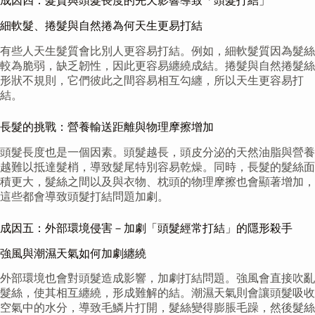
成因四：髮質與頭髮長度的先天影響導致「頭髮打結」
細軟髮、捲髮與自然捲為何天生更易打結
有些人天生髮質會比別人更容易打結。例如，細軟髮質因為髮絲
較為脆弱，缺乏韌性，因此更容易纏繞成結。捲髮與自然捲髮絲
形狀不規則，它們彼此之間容易相互勾纏，所以天生更容易打
結。
長髮的挑戰：營養輸送距離與物理摩擦增加
頭髮長度也是一個因素。頭髮越長，頭皮分泌的天然油脂與營養
越難以抵達髮梢，導致髮尾特別容易乾燥。同時，長髮的髮絲面
積更大，髮絲之間以及與衣物、枕頭的物理摩擦也會顯著增加，
這些都會導致頭髮打結問題加劇。
成因五：外部環境侵害－加劇「頭髮經常打結」的隱形殺手
強風與潮濕天氣如何加劇纏繞
外部環境也會對頭髮造成影響，加劇打結問題。強風會直接吹亂
髮絲，使其相互纏繞，形成難解的結。潮濕天氣則會讓頭髮吸收
空氣中的水分，導致毛鱗片打開，髮絲變得膨脹毛躁，然後髮絲