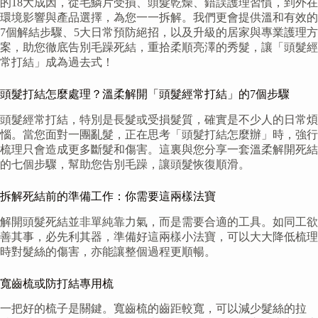
的18大成因，從毛鱗片受損、頭髮乾燥、錯誤護理習慣，到外在
環境影響與產品選擇，為您一一拆解。我們更會提供溫和有效的
7個解結步驟、5大日常預防絕招，以及升級的居家與專業護理方
案，助您徹底告別毛躁死結，重拾柔順亮澤的秀髮，讓「頭髮經
常打結」成為過去式！
頭髮打結怎麼處理？溫柔解開「頭髮經常打結」的7個步驟
頭髮經常打結，特別是長髮或受損髮質，確實是不少人的日常煩
惱。當您面對一團亂髮，正在思考「頭髮打結怎麼辦」時，強行
梳理只會造成更多斷髮和傷害。這裏與您分享一套溫柔解開死結
的七個步驟，幫助您告別毛躁，讓頭髮恢復順滑。
拆解死結前的準備工作：你需要這兩樣法寶
解開頭髮死結並非單純靠力氣，而是需要合適的工具。如同工欲
善其事，必先利其器，準備好這兩樣小法寶，可以大大降低梳理
時對髮絲的傷害，亦能讓整個過程更順暢。
寬齒梳或防打結專用梳
一把好的梳子是關鍵。寬齒梳的齒距較寬，可以減少髮絲的拉