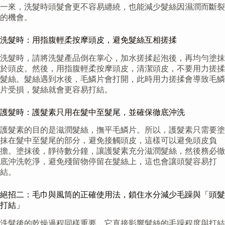
一來，洗髮時頭髮會更不容易纏繞，也能減少髮絲因濕潤而斷裂
的機會。
洗髮時：用指腹輕柔按摩頭皮，避免髮絲互相搓揉
洗髮時，請將洗髮產品倒在掌心，加水搓揉起泡後，再均勻塗抹
於頭皮。然後，用指腹輕柔按摩頭皮，清潔頭皮，不要用力搓揉
髮絲。髮絲遇到水後，毛鱗片會打開，此時用力搓揉會導致毛鱗
片受損，髮絲就會更容易打結。
護髮時：護髮素只用在髮中至髮尾，並確保徹底沖洗
護髮素的目的是滋潤髮絲，撫平毛鱗片。所以，護髮素只需要塗
抹在髮中至髮尾的部分，避免接觸頭皮，這樣可以避免頭皮負
擔。塗抹後，靜待數分鐘，讓護髮素充分滋潤髮絲，然後務必徹
底沖洗乾淨，避免殘留物停留在髮絲上，這也會讓頭髮容易打
結。
絕招二：毛巾與風筒的正確使用法，鎖住水分減少毛躁與「頭髮
打結」
洗髮後的乾燥過程同樣重要，它直接影響髮絲的毛躁程度與打結