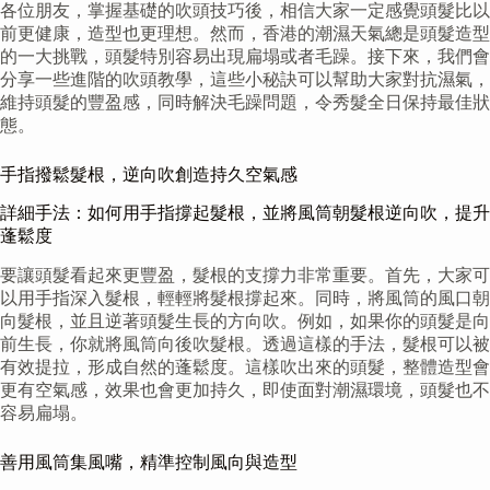
各位朋友，掌握基礎的吹頭技巧後，相信大家一定感覺頭髮比以
前更健康，造型也更理想。然而，香港的潮濕天氣總是頭髮造型
的一大挑戰，頭髮特別容易出現扁塌或者毛躁。接下來，我們會
分享一些進階的吹頭教學，這些小秘訣可以幫助大家對抗濕氣，
維持頭髮的豐盈感，同時解決毛躁問題，令秀髮全日保持最佳狀
態。
手指撥鬆髮根，逆向吹創造持久空氣感
詳細手法：如何用手指撐起髮根，並將風筒朝髮根逆向吹，提升
蓬鬆度
要讓頭髮看起來更豐盈，髮根的支撐力非常重要。首先，大家可
以用手指深入髮根，輕輕將髮根撐起來。同時，將風筒的風口朝
向髮根，並且逆著頭髮生長的方向吹。例如，如果你的頭髮是向
前生長，你就將風筒向後吹髮根。透過這樣的手法，髮根可以被
有效提拉，形成自然的蓬鬆度。這樣吹出來的頭髮，整體造型會
更有空氣感，效果也會更加持久，即使面對潮濕環境，頭髮也不
容易扁塌。
善用風筒集風嘴，精準控制風向與造型