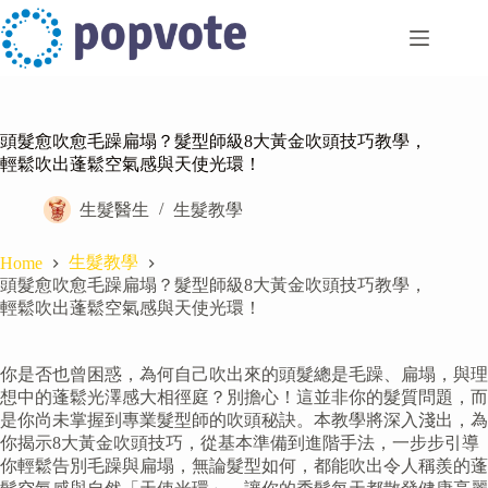
Skip
to
content
頭髮愈吹愈毛躁扁塌？髮型師級8大黃金吹頭技巧教學，
輕鬆吹出蓬鬆空氣感與天使光環！
生髮醫生
生髮教學
生髮教學
Home
頭髮愈吹愈毛躁扁塌？髮型師級8大黃金吹頭技巧教學，
輕鬆吹出蓬鬆空氣感與天使光環！
你是否也曾困惑，為何自己吹出來的頭髮總是毛躁、扁塌，與理
想中的蓬鬆光澤感大相徑庭？別擔心！這並非你的髮質問題，而
是你尚未掌握到專業髮型師的吹頭秘訣。本教學將深入淺出，為
你揭示8大黃金吹頭技巧，從基本準備到進階手法，一步步引導
你輕鬆告別毛躁與扁塌，無論髮型如何，都能吹出令人稱羨的蓬