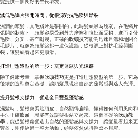
髮提供一個良好的生長環境。
減低毛鱗片張開時間，從根源對抗毛躁與斷裂
濕潤的頭髮，其毛鱗片是張開的，此時髮絲最為脆弱。在毛鱗片
張開的狀態下，頭髮容易受到外力摩擦和拉扯而受損，進而引發
毛躁、分叉，甚至斷裂。正確的
吹頭技巧
能夠迅速且溫和地閉合
毛鱗片，就像為頭髮築起一道保護牆，從根源上對抗毛躁與斷
裂，讓髮絲看起來更順滑。
打造理想造型的第一步：奠定蓬鬆與光澤感
除了健康考量，掌握
吹頭技巧
更是打造理想髮型的第一步。它為
後續的造型奠定基礎，讓頭髮展現出自然的蓬鬆感與迷人光澤。
提升髮根支撐力，營造全日豐盈蓬鬆感
濕髮時，髮根會緊貼頭皮，自然顯得扁塌。懂得如何利用風向和
手法正確
吹頭
，就能有效讓髮根站立起來。這個基礎的
吹頭教
學
，能從髮根處營造出自然的蓬鬆感與支撐力，讓髮量看起來更
豐盈，即使經過一整天活動，頭髮依然保持輕盈不扁塌。