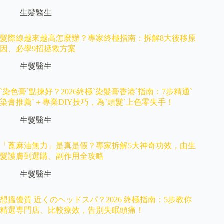
生髮醫生
髮際線越來越高怎麼辦？專家終極指南：拆解8大後移原
因、必學9招拯救方案
生髮醫生
`染色膏`點揀好？2026終極`染髮膏香港`指南：7步精通`
染膏推薦`＋專業DIY技巧，為`頭髮`上色零失手！
生髮醫生
「蓖麻油無力」是真是假？專家拆解5大神奇功效，由生
髮護膚到選購、副作用全攻略
生髮醫生
想搵優質 近くのヘッドスパ？2026 終極指南：5步教你
精選専門店、比較療效，告別失眠頭痛！