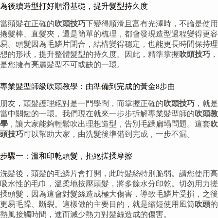
為後續造型打好順滑基礎，提升髮型持久度
當頭髮在正確的
吹頭技巧
下變得順滑且富有光澤時，不論是使用
捲髮棒、直髮夾，還是簡單的梳理，都會發現造型過程變得更容
易。頭髮因為毛鱗片閉合，結構變得穩定，也能更長時間保持理
想的形狀，提升整體髮型的持久度。因此，精準掌握
吹頭技巧
，
是您擁有亮麗髮型不可或缺的一環。
專業髮型師級吹頭教學：由準備到完成的黃金8步曲
朋友，頭髮護理絕對是一門學問，而掌握正確的
吹頭技巧
，就是
當中關鍵的一環。我們現在就來一步步拆解專業髮型師的
吹頭教
學
，讓大家能夠輕鬆吹出理想造型，告別毛躁扁塌問題。這套
吹
頭技巧
可以幫助大家，由洗髮後準備到完成，一步不漏。
步驟一：溫和印乾頭髮，拒絕搓揉摩擦
洗髮後，頭髮的毛鱗片會打開，此時髮絲特別脆弱。請您使用高
吸水性的毛巾，溫柔地按壓頭髮，將多餘水分印乾。切勿用力搓
揉頭髮，因為這會對髮絲造成極大傷害，導致毛鱗片受損，之後
更易毛躁、斷裂。這樣做的主要目的，就是縮短使用風筒
吹頭
的
熱風接觸時間，進而減少熱力對髮絲造成的傷害。