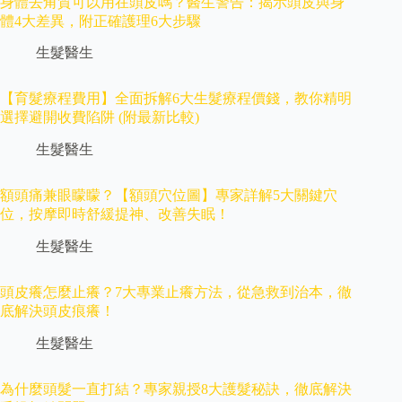
身體去角質可以用在頭皮嗎？醫生警告：揭示頭皮與身
體4大差異，附正確護理6大步驟
生髮醫生
【育髮療程費用】全面拆解6大生髮療程價錢，教你精明
選擇避開收費陷阱 (附最新比較)
生髮醫生
額頭痛兼眼矇矇？【額頭穴位圖】專家詳解5大關鍵穴
位，按摩即時舒緩提神、改善失眠！
生髮醫生
頭皮癢怎麼止癢？7大專業止癢方法，從急救到治本，徹
底解決頭皮痕癢！
生髮醫生
為什麼頭髮一直打結？專家親授8大護髮秘訣，徹底解決