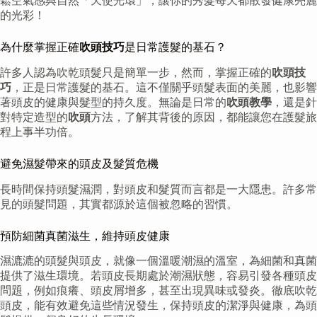
鬆空氣感與自然「天使光環」，讓你的秀髮每天都散發健康亮麗
的光彩！
為什麼掌握正確
吹頭技巧
是日常護髮的基石？
許多人認為吹乾頭髮只是簡單一步，然而，掌握正確的
吹頭技
巧
，正是日常護髮的基石。這不僅關乎頭髮表面的美麗，也影響
著頭皮的健康與髮型的持久度。無論是日常的
吹頭教學
，還是針
對特定造型的
吹頭
方法，了解其背後的原因，都能讓您在護髮旅
程上事半功倍。
避免濕髮帶來的頭皮及髮質危機
長時間保持頭髮濕潤，對頭皮和髮質而言都是一大隱患。許多常
見的頭髮問題，其實都源於這個被忽略的習慣。
預防細菌真菌滋生，維持頭皮健康
濕漉漉的頭髮與頭皮，就像一個溫暖潮濕的溫室，為細菌和真菌
提供了滋生環境。若頭皮長期處於潮濕狀態，容易引發各種頭皮
問題，例如痕癢、頭皮屑增多，甚至出現異味或發炎。徹底吹乾
頭皮，能有效避免這些情況發生，保持頭皮的潔淨與健康，為頭