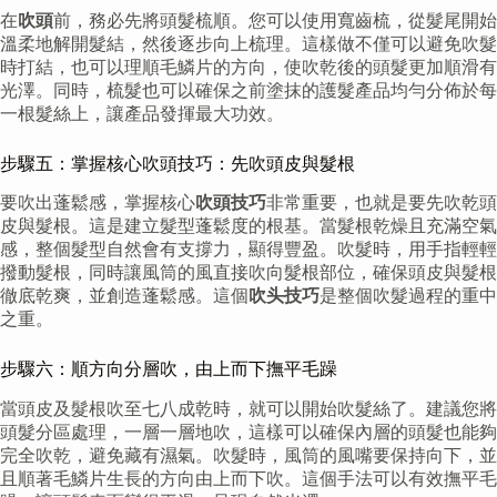
在
吹頭
前，務必先將頭髮梳順。您可以使用寬齒梳，從髮尾開始
溫柔地解開髮結，然後逐步向上梳理。這樣做不僅可以避免吹髮
時打結，也可以理順毛鱗片的方向，使吹乾後的頭髮更加順滑有
光澤。同時，梳髮也可以確保之前塗抹的護髮產品均勻分佈於每
一根髮絲上，讓產品發揮最大功效。
步驟五：掌握核心吹頭技巧：先吹頭皮與髮根
要吹出蓬鬆感，掌握核心
吹頭技巧
非常重要，也就是要先吹乾頭
皮與髮根。這是建立髮型蓬鬆度的根基。當髮根乾燥且充滿空氣
感，整個髮型自然會有支撐力，顯得豐盈。吹髮時，用手指輕輕
撥動髮根，同時讓風筒的風直接吹向髮根部位，確保頭皮與髮根
徹底乾爽，並創造蓬鬆感。這個
吹头技巧
是整個吹髮過程的重中
之重。
步驟六：順方向分層吹，由上而下撫平毛躁
當頭皮及髮根吹至七八成乾時，就可以開始吹髮絲了。建議您將
頭髮分區處理，一層一層地吹，這樣可以確保內層的頭髮也能夠
完全吹乾，避免藏有濕氣。吹髮時，風筒的風嘴要保持向下，並
且順著毛鱗片生長的方向由上而下吹。這個手法可以有效撫平毛