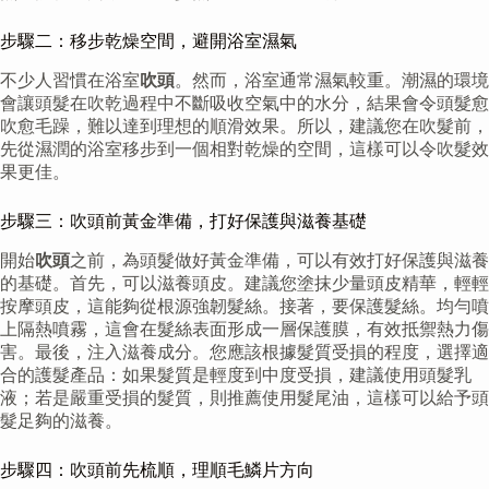
步驟二：移步乾燥空間，避開浴室濕氣
不少人習慣在浴室
吹頭
。然而，浴室通常濕氣較重。潮濕的環境
會讓頭髮在吹乾過程中不斷吸收空氣中的水分，結果會令頭髮愈
吹愈毛躁，難以達到理想的順滑效果。所以，建議您在吹髮前，
先從濕潤的浴室移步到一個相對乾燥的空間，這樣可以令吹髮效
果更佳。
步驟三：吹頭前黃金準備，打好保護與滋養基礎
開始
吹頭
之前，為頭髮做好黃金準備，可以有效打好保護與滋養
的基礎。首先，可以滋養頭皮。建議您塗抹少量頭皮精華，輕輕
按摩頭皮，這能夠從根源強韌髮絲。接著，要保護髮絲。均勻噴
上隔熱噴霧，這會在髮絲表面形成一層保護膜，有效抵禦熱力傷
害。最後，注入滋養成分。您應該根據髮質受損的程度，選擇適
合的護髮產品：如果髮質是輕度到中度受損，建議使用頭髮乳
液；若是嚴重受損的髮質，則推薦使用髮尾油，這樣可以給予頭
髮足夠的滋養。
步驟四：吹頭前先梳順，理順毛鱗片方向