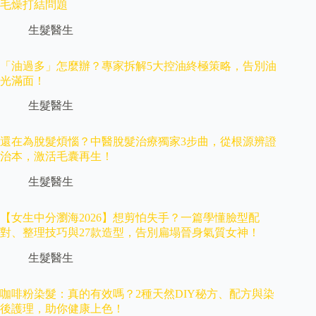
毛燥打結問題
生髮醫生
「油過多」怎麼辦？專家拆解5大控油終極策略，告別油
光滿面！
生髮醫生
還在為脫髮煩惱？中醫脫髮治療獨家3步曲，從根源辨證
治本，激活毛囊再生！
生髮醫生
【女生中分瀏海2026】想剪怕失手？一篇學懂臉型配
對、整理技巧與27款造型，告別扁塌晉身氣質女神！
生髮醫生
咖啡粉染髮：真的有效嗎？2種天然DIY秘方、配方與染
後護理，助你健康上色！