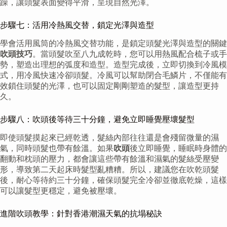
躁，讓頭髮表面變得平滑，呈現自然光澤。
步驟七：活用冷熱風交替，鎖定光澤與造型
學會活用風筒的冷熱風交替功能，是鎖定頭髮光澤與造型的關鍵
吹頭技巧
。當頭髮吹至八九成乾時，您可以用熱風配合梳子或手
勢，塑造出理想的弧度和造型。造型完成後，立即切換到冷風模
式，用冷風快速冷卻頭髮。冷風可以幫助閉合毛鱗片，不僅能有
效鎖住頭髮的光澤，也可以固定剛剛塑造的髮型，讓造型更持
久。
步驟八：吹頭後等待三十分鐘，避免立即睡覺壓壞髮型
即使頭髮摸起來已經乾透，髮絲內部往往還是會殘留微量的濕
氣，同時頭髮也帶有餘溫。如果
吹頭
後立即睡覺，睡眠時身體的
翻動和枕頭的壓力，都會讓這些帶有餘溫和濕氣的髮絲受壓變
形，導致第二天起床時髮型亂糟糟。所以，建議您在吹乾頭髮
後，耐心等待約三十分鐘，確保頭髮完全冷卻並徹底乾燥，這樣
可以讓髮型更穩定，避免被壓壞。
進階吹頭教學：針對香港潮濕天氣的抗塌秘訣