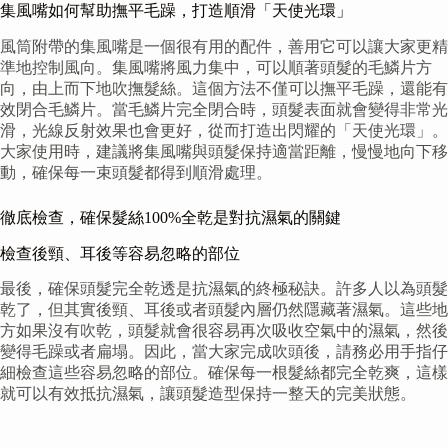
集風嘴如何幫助撫平毛躁，打造順滑「天使光環」
風筒附帶的集風嘴是一個很有用的配件，善用它可以讓大家更精
準地控制風向。集風嘴將風力集中，可以順著頭髮的毛鱗片方
向，由上而下地吹撫髮絲。這個方法不僅可以撫平毛躁，還能有
效閉合毛鱗片。當毛鱗片完全閉合時，頭髮表面就會變得非常光
滑，光線反射效果也會更好，從而打造出閃耀的「天使光環」。
大家使用時，建議將集風嘴與頭髮保持適當距離，慢慢地向下移
動，確保每一束頭髮都得到順滑處理。
徹底檢查，確保髮絲100%全乾是對抗濕氣的關鍵
檢查後頸、耳後等容易忽略的部位
最後，確保頭髮完全乾透是抗濕氣的終極秘訣。許多人以為頭髮
乾了，但其實後頸、耳後或者頭髮內層仍然隱藏著濕氣。這些地
方如果沒有吹乾，頭髮就會很容易再次吸收空氣中的濕氣，然後
變得毛躁或者扁塌。因此，當大家完成吹頭後，請務必用手指仔
細檢查這些容易忽略的部位。確保每一根髮絲都完全乾爽，這樣
就可以有效抵抗濕氣，讓頭髮造型保持一整天的完美狀態。