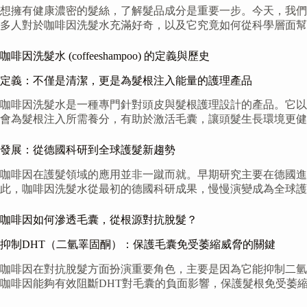
想擁有健康濃密的髮絲，了解髮品成分是重要一步。今天，我們就來好
多人對於咖啡因洗髮水充滿好奇，以及它究竟如何從科學層面幫
咖啡因洗髮水 (coffeeshampoo) 的定義與歷史
定義：不僅是清潔，更是為髮根注入能量的護理產品
咖啡因洗髮水是一種專門針對頭皮與髮根護理設計的產品。它以
會為髮根注入所需養分，有助於激活毛囊，讓頭髮生長環境更健
發展：從德國科研到全球護髮新趨勢
咖啡因在護髮領域的應用並非一蹴而就。早期研究主要在德國
此，咖啡因洗髮水從最初的德國科研成果，慢慢演變成為全球護
咖啡因如何滲透毛囊，從根源對抗脫髮？
抑制DHT（二氫睪固酮）：保護毛囊免受萎縮威脅的關鍵
咖啡因在對抗脫髮方面扮演重要角色，主要是因為它能抑制二氫睪
咖啡因能夠有效阻斷DHT對毛囊的負面影響，保護髮根免受萎