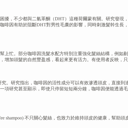
困擾，不少都與二氫睪酮（DHT）這種荷爾蒙有關。研究發現，
咖啡因有助於阻斷DHT對男性毛囊的影響，同時刺激髮幹生長
幫上忙。部分咖啡因洗髮水配方特別注重強化髮絲結構，例如剔
韌，增加頭髮的自然豐盈感，看起來更有活力。有使用者反映，
學界一直有進行研究。研究指出，咖啡因的活性成分可以有效滲透頭皮，
一項研究甚至顯示，即使只停留短短兩分鐘，咖啡因便能透過毛
ee shampoo) 不只關心髮絲，也致力於維持頭皮的健康，幫助