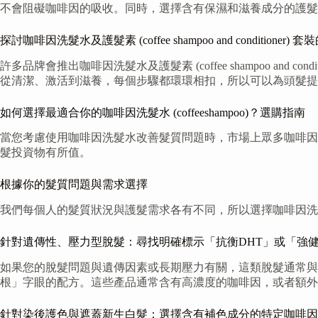
不會阻礙咖啡因的吸收。同時，選擇含有保濕和滋養成分的護髮
探討咖啡因洗髮水及護髮素 (coffee shampoo and conditioner
許多品牌會推出咖啡因洗髮水及護髮素 (coffee shampoo 
從清潔、激活到滋養，每個步驟都環環相扣，所以可以為頭髮提
如何選擇最適合你的咖啡因洗髮水 (coffeeshampoo)？選購指南
當您考慮使用咖啡因洗髮水改善髮質問題時，市場上眾多咖啡因
髮投資物有所值。
根據你的髮質問題與需求選擇
我們每個人的髮質狀況與護髮需求各有不同，所以選擇咖啡因洗
針對遺傳性、壓力型脫髮：尋找明確標示「抗衡DHT」或「強
如果您的脫髮問題與遺傳因素或長期壓力有關，這類脫髮通常與
根」字眼的配方。這些產品通常含有高濃度的咖啡因，或者額外
針對染後護色與遮蓋新生白髮：選擇含有補色成分的特定咖啡因洗髮水 (c