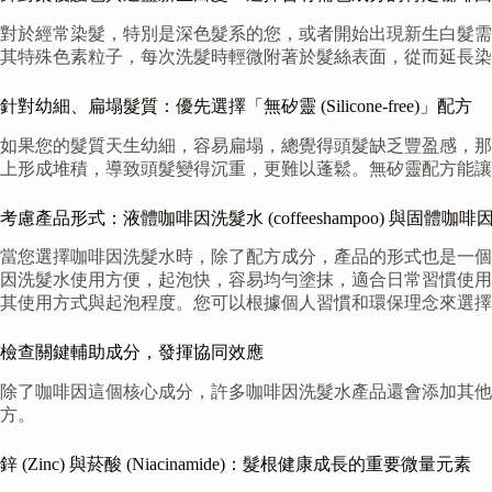
對於經常染髮，特別是深色髮系的您，或者開始出現新生白髮需
其特殊色素粒子，每次洗髮時輕微附著於髮絲表面，從而延長染
針對幼細、扁塌髮質：優先選擇「無矽靈 (Silicone-free)」配方
如果您的髮質天生幼細，容易扁塌，總覺得頭髮缺乏豐盈感，那麼「無
上形成堆積，導致頭髮變得沉重，更難以蓬鬆。無矽靈配方能讓
考慮產品形式：液體咖啡因洗髮水 (coffeeshampoo) 與固體咖啡因洗髮皂 
當您選擇咖啡因洗髮水時，除了配方成分，產品的形式也是一個值得考慮
因洗髮水使用方便，起泡快，容易均勻塗抹，適合日常習慣使用。固體咖
其使用方式與起泡程度。您可以根據個人習慣和環保理念來選擇
檢查關鍵輔助成分，發揮協同效應
除了咖啡因這個核心成分，許多咖啡因洗髮水產品還會添加其他
方。
鋅 (Zinc) 與菸酸 (Niacinamide)：髮根健康成長的重要微量元素