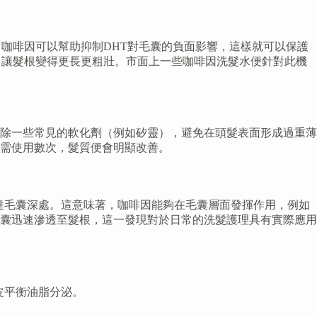
咖啡因可以幫助抑制DHT對毛囊的負面影響，這樣就可以保護
，讓髮根變得更長更粗壯。市面上一些咖啡因洗髮水便針對此機
除一些常見的軟化劑（例如矽靈），避免在頭髮表面形成過重薄
只需使用數次，髮質便會明顯改善。
直接到達毛囊深處。這意味著，咖啡因能夠在毛囊層面發揮作用，例如
囊迅速滲透至髮根，這一發現對於日常的洗髮護理具有實際應用
頭皮平衡油脂分泌。