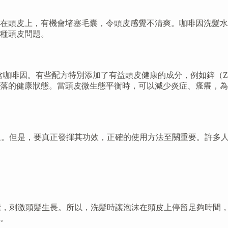
上，有機會堵塞毛囊，令頭皮感覺不清爽。咖啡因洗髮水 (coffe
種頭皮問題。
，不僅只含咖啡因。有些配方特別添加了有益頭皮健康的成分，例如鋅（Zin
落的健康狀態。當頭皮微生態平衡時，可以減少炎症、瘙癢，為
，減少脫髮問題。但是，要真正發揮其功效，正確的使用方法至關重要
成分滲透到毛囊，刺激頭髮生長。所以，洗髮時讓泡沫在頭皮上停留足
。