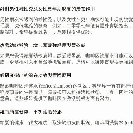
針對男性雄性禿及女性更年期脫髮的潛在作用
男性朋友常遇到的雄性禿，以及女性在更年期後可能出現的脫髮
毛囊，減低萎縮的機會。例如，二零零七年便有體外實驗指出，
制設計，希望從根源著手，為髮根提供保護。
改善幼軟髮質，增加頭髮強韌度與豐盈感
如果您覺得頭髮幼軟扁塌，缺乏豐盈感，咖啡因洗髮水可能可以
膜，令髮根可以更自然地抓緊頭皮。這樣可以讓髮質變得更強
經研究指出的潛在功效與實際應用
關於咖啡因洗髮水 (coffee shampoo) 的功效，科
延長頭髮的生長周期，讓髮根可以維持活躍狀態。二零一四年的
意義。這些成果提供了咖啡因在激活髮根方面有潛力。
維持頭皮健康，平衡油脂分泌
頭髮的健康，很大程度上取決於頭皮的狀況。咖啡因洗髮水 (coff