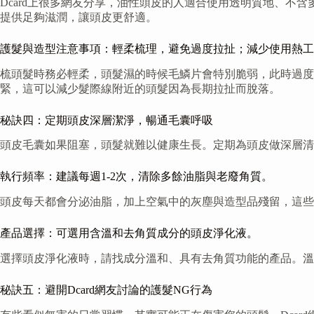
Dcard上很多網友分享，油性頭皮的人適合使用透明質地、
提供足夠滋潤，讓頭皮更舒適。
護髮與造型注意事項：輕柔梳理，避免過度拉扯；減少使用熱工
梳頭髮時務必輕柔，頭髮濕的時候毛鱗片會特別脆弱，此時過
緊，這可以減少髮際線附近的頭髮因為長期拉扯而脫落。
秘訣四：定期頭皮深層潔淨，暢通毛囊呼吸
頭皮毛囊如果阻塞，頭髮就難以健康生長。定期為頭皮做深層清
執行頻率：建議每週1-2次，清除多餘油脂與老廢角質。
頭皮每天都會分泌油脂，加上空氣中的灰塵與造型品殘留，這些
產品選擇：可選用含溫和去角質成分的頭皮淨化液。
選擇頭皮淨化液時，請找成分溫和、具有去角質功能的產品。溫
秘訣五：避開Dcard網友討論的護髮NG行為