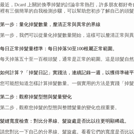
最近，Dcard 上關於換季掉髮的討論非常熱烈，許多朋友都
裡有三個簡單的自我檢測步驟，可以幫助您初步了解自己的頭髮
第一步：量化掉髮數量，釐清正常與異常的界線
第一步，我們可以從量化掉髮數量開始，這樣可以釐清正常與異
每日正常掉髮量標準：每日掉落50至100根屬正常範圍。
每天掉落五十至一百根頭髮，通常是正常的範圍。這是頭髮自然
如何計算？「掉髮日記」實踐法，連續記錄一週，以獲得準確平
您可能想知道怎樣計算掉髮數量。一個實用的方法是實踐「掉髮
第二步：觀察掉髮型態與髮量變化
第二步，觀察您掉髮的型態與整體髮量的變化也很重要。
髮縫寬度檢查：對比分界線、髮旋處是否比以往更明顯稀疏。
請您對比一下自己的分界線、髮旋處。看看它們的寬度是否比以