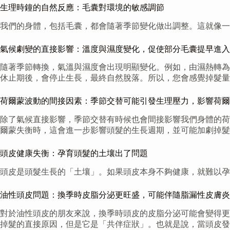
生理時鐘的自然反應：毛囊對環境的敏感調節
我們的身體，包括毛囊，都會隨著季節變化做出調整。這就像一
氣候劇變的直接影響：溫度與濕度變化，促使部分毛囊提早進入
隨著季節轉換，氣溫與濕度會出現明顯變化。例如，由濕熱轉為
休止期後，會停止生長，最終自然脫落。所以，您會感覺掉髮量
荷爾蒙波動的間接因素：季節交替可能引發生理壓力，影響荷爾
除了氣候直接影響，季節交替有時候也會間接影響我們身體的荷
爾蒙失衡時，這會進一步影響頭髮的生長週期，並可能加劇掉髮
頭皮健康失衡：孕育頭髮的土壤出了問題
頭皮是頭髮生長的「土壤」。如果頭皮本身不夠健康，就難以孕
油性頭皮問題：換季時皮脂分泌更旺盛，可能伴隨脂漏性皮膚炎
對於油性頭皮的朋友來說，換季時頭皮的皮脂分泌可能會變得更
掉髮的直接原因，但是它是「共伴症狀」。也就是說，當頭皮發