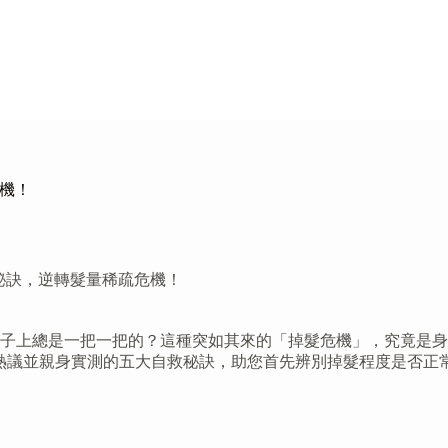
危機！
救秘訣，逆轉髮量稀疏危機！
子上總是一把一把的？這種突如其來的「掉髮危機」，究竟是身
網友熱議並親身實測的五大自救秘訣，助您首先辨別掉髮程度是否