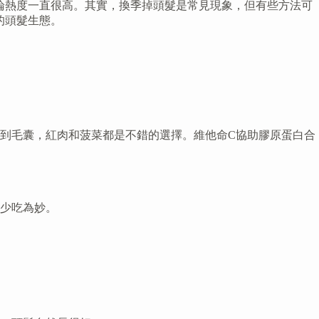
討論熱度一直很高。其實，換季掉頭髮是常見現象，但有些方法可
的頭髮生態。
到毛囊，紅肉和菠菜都是不錯的選擇。維他命C協助膠原蛋白合
少吃為妙。