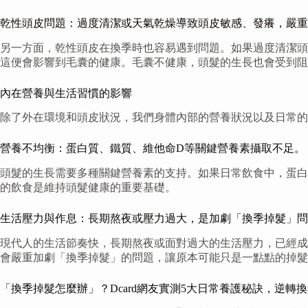
乾性頭皮問題：過度清潔或天氣乾燥導致頭皮敏感、發癢，嚴重
另一方面，乾性頭皮在換季時也容易遇到問題。如果過度清潔頭
這便會影響到毛囊的健康。毛囊不健康，頭髮的生長也會受到阻
內在營養與生活習慣的影響
除了外在環境和頭皮狀況，我們身體內部的營養狀況以及日常的
營養不均衡：蛋白質、鐵質、維他命D等關鍵營養素攝取不足。
頭髮的生長需要多種關鍵營養素的支持。如果日常飲食中，蛋白
的飲食是維持頭髮健康的重要基礎。
生活壓力與作息：長期熬夜或壓力過大，是加劇「換季掉髮」問
現代人的生活節奏快，長期熬夜或面對過大的生活壓力，已經成
會嚴重加劇「換季掉髮」的問題，讓原本可能只是一點點的掉髮
「換季掉髮怎麼辦」？Dcard網友實測5大日常養護秘訣，逆轉