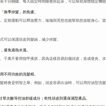
長十分關鍵。每天固定時間睡覺與起床，可以幫助身體穩定機能
「換季掉髮」的焦慮。
。定期運動可以釋放壓力，瑜珈與冥想也能幫助您放鬆身心。當
式可以保護頭皮與髮絲，減少掉髮。
，避免過熱水溫。
垢。千萬不要用指甲搔抓，因為這樣容易刮傷頭皮，造成發炎。
用不同功效的洗髮精。
髮精會是明智之舉。例如，頭皮容易出油時，可以用控油型洗髮
、含甘草次酸等控油舒緩成分；乾性頭皮則選保濕型產品。