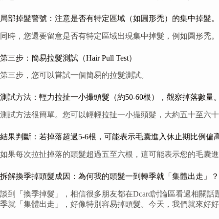
局部掉髮警號：注意是否有特定區域（如圓形禿）的集中掉髮。
同時，您還要留意是否有特定區域出現集中掉髮，例如圓形禿。
第三步：簡易拉髮測試（Hair Pull Test）
第三步，您可以嘗試一個簡易的拉髮測試。
測試方法：輕力拉扯一小撮頭髮（約50-60根），觀察掉落數量
測試方法很簡單。您可以輕輕拉扯一小撮頭髮，大約五十至六十
結果判斷：若掉落超過5-6根，可能表示毛囊進入休止期比例
如果每次拉扯掉落的頭髮超過五至六根，這可能表示您的毛囊進
拆解換季掉頭髮成因：為何我的頭髮一到轉季就「集體出走」？
談到「換季掉髮」，相信很多朋友都在Dcard討論區看過相關
季就「集體出走」，好像特別容易掉頭髮。今天，我們就來好好