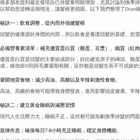
很多朋友提到最近發現自己掉髮量明顯增加，尤其討論到換季掉
以幫助您逆轉這個情況，讓髮根更穩固。以下我們整理了Dcar
秘訣一：飲食調整，從內而外強健髮根
頭髮的健康源於身體的內部，所以飲食是養護頭髮的基礎。您需
必備營養素清單：補充優質蛋白質（雞蛋、豆漿）、鐵質（紅肉
優質蛋白質是頭髮的主要組成部分，好比建造房子的磚頭。雞蛋
成，維他命D則與毛囊週期有關，這些都是頭髮生長不可或缺的
避開地雷食物：減少高油、高糖以及辛辣刺激性食物。
高油、高糖的食物可能導致身體發炎，進而影響頭皮健康。辛辣
秘訣二：建立黃金睡眠與減壓習慣
現代人生活壓力大，睡眠不足，這些都可能加劇換季掉髮的問題
規律作息：確保每日7-8小時充足睡眠，穩定身體機能。