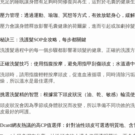
充足的睡眠讓身體有足夠時間修復與再生，這對於毛囊的健康生
壓力管理：透過運動、瑜珈、冥想等方式，有效放鬆身心，緩解
壓力會讓身體釋放影響毛囊健康的荷爾蒙，進而引起或加劇掉髮
秘訣三：洗護髮SOP全攻略，每步都關鍵
洗護髮過程中的每一個步驟都影響著頭髮的健康。正確的洗護方
正確洗髮技巧：使用指腹按摩，避免用指甲刮傷頭皮；水溫適中
洗頭時，請用指腹輕輕按摩頭皮，促進血液循環，同時清除污
燥，所以溫水是最佳選擇。
挑選洗髮精的智慧：根據當下頭皮狀況（油、乾、敏感）輪流使
頭皮狀況會因為季節或身體狀況而改變，所以準備不同功效的洗
皮最好的呵護。
Dcard網友熱議的高CP值選擇：針對油性頭皮可選透明質地