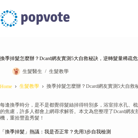
Skip
to
content
換季掉髮怎麼辦？Dcard網友實測5大自救秘訣，逆轉髮量稀疏
生髮醫生
生髮教學
生髮教學
換季掉髮怎麼辦？Dcard網友實測5大自
Home
每逢換季時分，是不是都覺得髮絲掉得特別多，浴室排水孔、梳
的焦慮，許多人都會上網尋求解答。本文為您整理了Dcard
機，重拾豐盈秀髮！
「換季掉髮」熱議：我是否正常？先用3步自我檢測