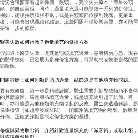
情況會讓額頭看起來像個「饅頭」，完全失去原本「壽星公額
頭」的自然美感。同時，過量填充還可能導致一系列的併發症。
例如，術後持續腫脹不退，或是在額頭部位摸到硬塊。更嚴重
者，可能會出現纖維化結節。這些問題不僅影響美觀，亦可能需
要進一步的修復。
醫美失敗如何補救？過量填充的修復方案
假如遇上醫美失敗，尤其是額頭填充過量，患者切勿心急。現在
的醫學技術，已發展出多種修復方案，可幫助患者恢復自然的面
部輪廓。
問題診斷：如何判斷是脂肪過量、結節還是其他填充物問題。
要有效修復，第一步是精確診斷。醫生需要判斷導致額頭不自然
的具體原因。這是脂肪填充過量，或是填充物引起了結節。有
時，亦可能是其他種類填充物引起的反應。醫生會透過觸診、影
像學檢查（如超聲波或MRI），仔細評估填充物的種類、數量與
分佈。正確的診斷是制定修復方案的基礎。
修復與異物取出術：介紹針對過量填充的「減容術」或取出術，
以恢復自然輪廓。