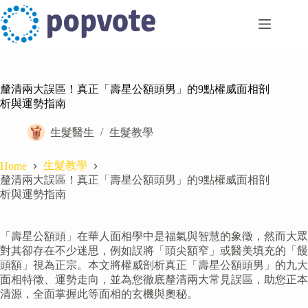
Skip
to
content
釐清兩大誤區！真正「壽星公額頭男」的9點權威面相剖
析與運勢指南
生髮醫生
生髮教學
生髮教學
Home
釐清兩大誤區！真正「壽星公額頭男」的9點權威面相剖
析與運勢指南
「壽星公額頭」在華人面相學中是福氣與智慧的象徵，然而大眾
對其卻存在不少迷思，例如誤將「頭尖額窄」或醫美填充的「饅
頭額」視為正宗。本文將權威剖析真正「壽星公額頭男」的九大
面相特徵、運勢走向，並為您徹底釐清兩大常見誤區，助您正本
清源，全面掌握此等面相的玄機與奧秘。