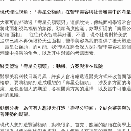
現代理性視角：「壽星公額頭」在醫學美容與社會審美中的考量
大家可能都聽過「壽星公額頭男」這個說法，傳統面相學通常會
將此面相視為福氣的象徵。額頭高廣飽滿，亦即所謂的「壽星公
額頭 面相」，往往代表智慧與好運。不過，現今社會對於美的
追求已經不再侷限於天生面相，醫學美容為我們提供了後天塑造
「壽星公額頭」的可能。我們現在將會深入探討醫學美容在這個
潮流中扮演的角色，以及其中潛藏的考慮因素。
醫美塑造「壽星公額頭」：動機、方案與潛在風險
醫學美容科技日新月異，許多人會考慮透過醫美方式來改善面部
輪廓。要將額頭打造成理想的「壽星公額頭」，涉及多方面的考
慮。這包含個人的期望，各種醫美方案的選擇，以及當中可能遇
到的風險。
動機分析：為何有人想後天打造「壽星公額頭」？結合審美與改
善運勢的期望。
現代人想打造豐滿額頭，動機很多。首先，飽滿的額頭在美學上
被認為可使臉部比例更和諧，予人年輕及有福氣的感覺。很多人