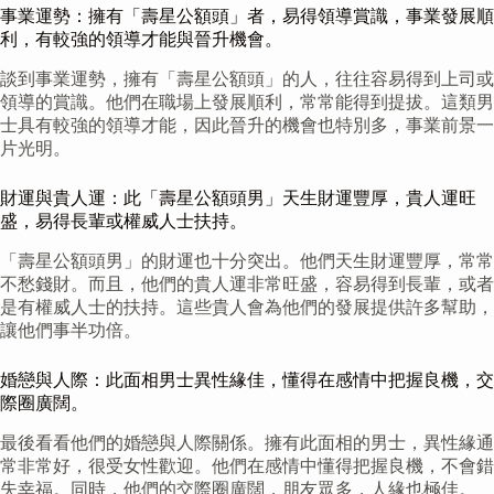
事業運勢：擁有「壽星公額頭」者，易得領導賞識，事業發展順
利，有較強的領導才能與晉升機會。
談到事業運勢，擁有「壽星公額頭」的人，往往容易得到上司或
領導的賞識。他們在職場上發展順利，常常能得到提拔。這類男
士具有較強的領導才能，因此晉升的機會也特別多，事業前景一
片光明。
財運與貴人運：此「壽星公額頭男」天生財運豐厚，貴人運旺
盛，易得長輩或權威人士扶持。
「壽星公額頭男」的財運也十分突出。他們天生財運豐厚，常常
不愁錢財。而且，他們的貴人運非常旺盛，容易得到長輩，或者
是有權威人士的扶持。這些貴人會為他們的發展提供許多幫助，
讓他們事半功倍。
婚戀與人際：此面相男士異性緣佳，懂得在感情中把握良機，交
際圈廣闊。
最後看看他們的婚戀與人際關係。擁有此面相的男士，異性緣通
常非常好，很受女性歡迎。他們在感情中懂得把握良機，不會錯
失幸福。同時，他們的交際圈廣闊，朋友眾多，人緣也極佳。