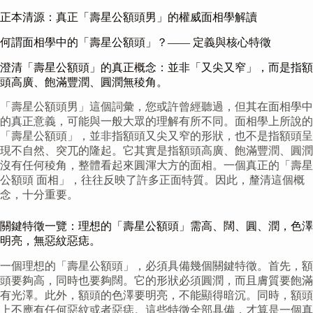
正本清源：真正「壽星公額頭男」的權威面相學解讀
何謂面相學中的「壽星公額頭」？—— 定義與核心特徵
澄清「壽星公額頭」的真正概念：並非「又尖又窄」，而是指額
頭高廣、飽滿豐潤、圓潤無稜角。
「壽星公額頭男」這個詞彙，您或許曾經聽過，但其在面相學中
的真正意義，可能與一般大眾的理解有所不同。面相學上所說的
「壽星公額頭」，並非指額頭又尖又窄的形狀，也不是指額頭呈
現不自然、突兀的隆起。它其實是指額頭高廣、飽滿豐潤、圓潤
沒有任何稜角，整體看起來圓渾大方的面相。一個真正的「壽星
公額頭 面相」，往往反映了許多正面特質。因此，釐清這個概
念，十分重要。
關鍵特徵一覽：理想的「壽星公額頭」需高、闊、圓、潤，色澤
明亮，無惡紋惡痣。
一個理想的「壽星公額頭」，必須具備幾個關鍵特徵。首先，額
頭要夠高，同時也要夠闊。它的形狀必須圓潤，而且膚質要飽滿
有光澤。此外，額頭的色澤要明亮，不能顯得暗沉。同時，額頭
上不應有任何惡紋或者惡痣。這些特徵全部具備，才算是一個真