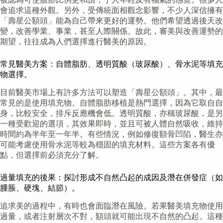
會追求這種外觀。另外，受傳統面相觀念影響，不少人深信擁有
「壽星公額頭」能為自己帶來更好的運勢。他們希望透過後天改
變，改善學業、事業，甚至人際關係。故此，審美與改善運勢的
期望，往往成為人們選擇進行醫美的原因。
常見醫美方案：自體脂肪、透明質酸（玻尿酸）、骨水泥等填充
物選擇。
目前醫美市場上有許多方法可以塑造「壽星公額頭」。其中，最
常見的是使用填充物。自體脂肪移植是熱門選擇，因為它取自自
身，比較安全，排斥反應機會低。透明質酸，亦稱玻尿酸，是另
一種受歡迎的選項，其效果即時，並且可被人體自然吸收，維持
時間約為半年至一年半。有些情況，例如修復額骨凹陷，醫生亦
可能考慮使用骨水泥等較為穩固的填充材料。這些方案各有優
點，但選擇前必須充分了解。
過量填充的後果：探討形成不自然凸起的成因及潛在併發症（如
腫脹、硬塊、結節）。
追求美的過程中，有時也會面臨潛在風險。若果醫美填充物使用
過量，或者注射層次不對，額頭就可能出現不自然的凸起。這種