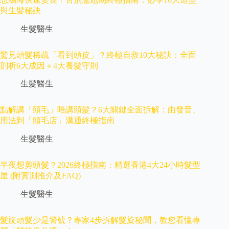
與生髮秘訣
生髮醫生
驚見頭髮稀疏「看到頭皮」？終極自救10大秘訣：全面
剖析6大成因＋4大養髮守則
生髮醫生
點解講「頭毛」唔講頭髮？6大關鍵全面拆解：由發音、
用法到「頭毛店」溝通終極指南
生髮醫生
半夜想剪頭髮？2026終極指南：精選香港4大24小時髮型
屋 (附實測推介及FAQ)
生髮醫生
髮旋頭髮少是警號？專家4步拆解髮旋秘聞，教您看懂專