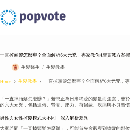
Skip
to
content
一直掉頭髮怎麼辦？全面解析6大元兇，專家教你4層實戰方案
生髮醫生
生髮教學
生髮教學
一直掉頭髮怎麼辦？全面解析6大元兇，專
Home
「一直掉頭髮怎麼辦？」若您正為日漸稀疏的髮量而焦慮，苦於
的六大元兇，包括遺傳、營養、壓力、荷爾蒙、疾病與不良習
男性與女性掉髮模式大不同：深入解析差異
大家若問「一直掉頭髮怎麼辦」，可能首先會觀察到掉髮的部位