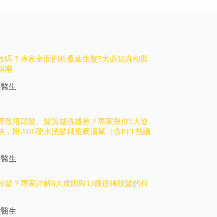
效嗎？專家全面剖析桑葉生髮5大必知真相與
指南
髮醫生
導致甩頭髮、髮質越洗越差？專家教你5大逆
訣，附2026硬水洗髮精推薦清單（含PTT熱議
髮醫生
掉髮？專家詳解6大成因與13個逆轉脫髮的科
髮醫生