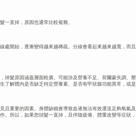
髮一直掉，原因也通常比較複雜。
線處開始，逐漸變得越來越稀疏。分線會看起來越來越寬，而且
，掉髮原因涵蓋層面較廣。可能涉及營養不足、荷爾蒙失調、壓
生了解體內是否缺乏特定營養素、是否有甲狀腺功能異常，或是
見且重要的因素。身體缺鐵會導致血液無法有效運送足夠氧氣及
作。所以，如果您頭髮一直掉，且伴隨疲倦、體重改變等症狀，