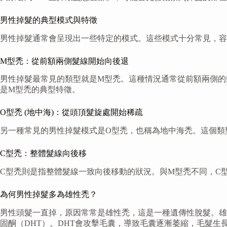
男性掉髮的典型模式與特徵
男性掉髮通常會呈現出一些特定的模式。這些模式十分常見，容
M型禿：從前額兩側髮線開始向後退
男性掉髮最常見的類型就是M型禿。這種情況通常從前額兩側的
是M型禿的典型特徵。
O型禿 (地中海)：從頭頂髮旋處開始稀疏
另一種常見的男性掉髮模式是O型禿，也稱為地中海禿。這個類
C型禿：整體髮線向後移
C型禿則是指整體髮線一致向後移動的狀況。與M型禿不同，C
為何男性掉髮多為雄性禿？
男性頭髮一直掉，原因常常是雄性禿，這是一種遺傳性脫髮。雄
固酮（DHT）。DHT會攻擊毛囊，導致毛囊逐漸萎縮，毛髮