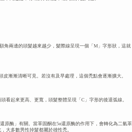
額角兩邊的頭髮越來越少，髮際線呈現一個「M」字形狀，這就
頭皮漸漸清晰可見。若沒有及早處理，這個禿點會逐漸擴大。
額頭看起來更高、更寬，頭髮整體呈現「C」字形的後退弧線。
還原酶」有關。當睪固酮在5α還原酶的作用下，會轉化為二氫睪
此，大多數男性掉髮都屬於雄性禿。