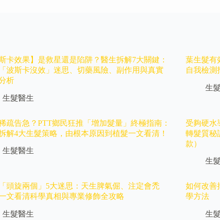
斯卡效果】是救星還是陷阱？醫生拆解7大關鍵：
葉生髮有
「波斯卡沒效」迷思、切藥風險、副作用與真實
自我檢測
分析
生
生髮醫生
稀疏告急？PTT鄉民狂推「增加髮量」終極指南：
受夠硬水
拆解4大生髮策略，由根本原因到植髮一文看清！
轉髮質秘
款）
生髮醫生
生
「頭旋兩個」5大迷思：天生脾氣倔、注定會禿
如何改善
一文看清科學真相與專業修飾全攻略
學方法
生髮醫生
生