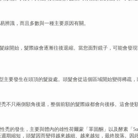
易辨識，而且多數與一種主要原因有關。
髮線開始，髮際線會逐漸往後退縮。當您面對鏡子，可能會發現
型主要發生在頭頂的髮旋處。頭髮會從這個區域開始變得稀疏，
型禿不只兩側額角後退，整個前額的髮際線都會向後移。這會使
性禿的發生，主要與體內的雄性荷爾蒙「睪固酮」以及酵素「5α
生長週期縮短，頭髮因而變得越來越細、越來越短，最終脫落。因