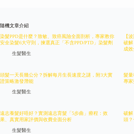
隨機文章介紹
染髮PPD是什麼？致敏、致癌風險全面剖析，專家教你
【波
安全染髮6大守則，揀選真正「不含PPD/PTD」染髮劑
破解
成效
生髮醫生
頭髮一天長幾公分？拆解每月生長速度之謎，附3大實
髮量
證策略激發潛能
專家
生髮醫生
遠志養髮好唔好？實測遠志育髮「5步曲」療程：效
破解
果、真實用家評價與收費全面分析
頭？
生髮醫生