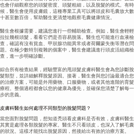
也會仔細觀察您的頭髮密度、頭髮粗細，以及脫髮的模式。有時
候，醫生會使用皮膚鏡，這種專業工具可以將頭皮和毛囊放大數
十甚至數百倍，幫助醫生更清楚地觀察毛囊健康情況。
醫生會根據需要，建議您進行一些輔助檢查。例如，醫生會輕輕
拉扯幾根頭髮，看看它們是否容易脫落。醫生也可能進行血液檢
查，確認有沒有貧血、甲狀腺功能異常或者荷爾蒙失衡等潛在問
題。在極少數特別複雜的個案中，醫生會建議進行頭皮活組織檢
查，進一步明確診斷。
綜合所有檢查結果，經驗豐富的甩頭髮皮膚科醫生會為您診斷脫
髮類型，並詳細解釋脫髮原因。接著，醫生會與您討論最適合您
的治療方案，可能是外用藥物、口服藥物，或者其他進階的育髮
療程。整個過程都會以您的健康為優先，並確保您清楚了解每一
步的意義。
皮膚科醫生如何處理不同類型的脫髮問題？
當您面對脫髮問題，想知道禿頭看皮膚科是否有效，皮膚科醫生
其實是處理各類脫髮的專家。醫生不只看頭皮，也深入了解毛囊
的狀況。這樣才能找出脫髮原因，然後給出有效的治療方案。