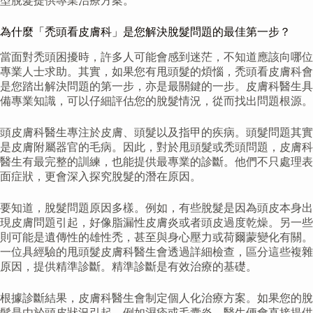
型脫髮提供專業治療方案。
為什麼「禿頭看皮膚科」是您解決脫髮問題的最佳第一步？
當面對禿頭困擾時，許多人可能會感到迷茫，不知道應該向哪位
專業人士求助。其實，如果您有甩頭髮的煩惱，禿頭看皮膚科會
是您踏出解決問題的第一步，亦是最關鍵的一步。皮膚科醫生具
備專業知識，可以仔細評估您的脫髮情況，從而找出問題根源。
頭皮膚科醫生專注於皮膚、頭髮以及指甲的疾病。頭髮問題其實
是皮膚附屬器官的毛病。因此，對於甩頭髮或禿頭問題，皮膚科
醫生有最完整的訓練，也能提供最專業的診斷。他們不只處理表
面症狀，更會深入探究脫髮的潛在原因。
要知道，脫髮問題原因多樣。例如，有些脫髮是因為頭皮本身出
現皮膚問題引起，好像脂漏性皮膚炎或者頭皮過度乾燥。另一些
則可能是遺傳性的雄性禿，甚至與身心壓力或荷爾蒙變化有關。
一位具經驗的甩頭髮皮膚科醫生會透過詳細檢查，區分這些複雜
原因，提供精準診斷。精準診斷是有效治療的基礎。
根據診斷結果，皮膚科醫生會制定個人化治療方案。如果您的脫
髮是由於頭皮狀況引起，例如濕疹或毛囊炎，醫生便會直接提供