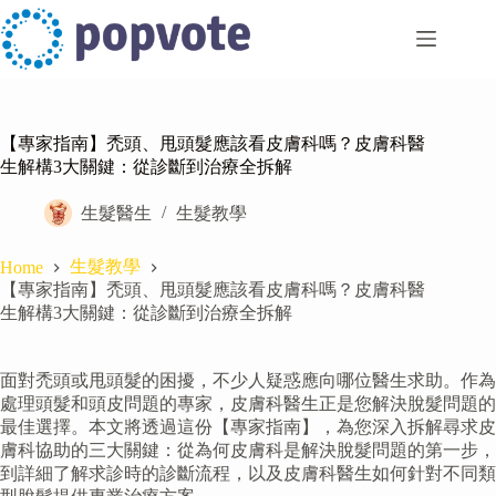
Skip
to
content
【專家指南】禿頭、甩頭髮應該看皮膚科嗎？皮膚科醫
生解構3大關鍵：從診斷到治療全拆解
生髮醫生
生髮教學
生髮教學
Home
【專家指南】禿頭、甩頭髮應該看皮膚科嗎？皮膚科醫
生解構3大關鍵：從診斷到治療全拆解
面對禿頭或甩頭髮的困擾，不少人疑惑應向哪位醫生求助。作為
處理頭髮和頭皮問題的專家，皮膚科醫生正是您解決脫髮問題的
最佳選擇。本文將透過這份【專家指南】，為您深入拆解尋求皮
膚科協助的三大關鍵：從為何皮膚科是解決脫髮問題的第一步，
到詳細了解求診時的診斷流程，以及皮膚科醫生如何針對不同類