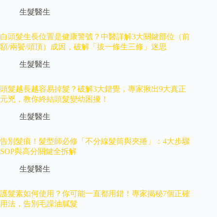
生髮醫生
白頭髮生長位置是健康警號？中醫詳解3大關鍵部位（前
額/兩鬢/頭頂）成因，破解「拔一條生三條」迷思
生髮醫生
頭髮越長越容易掉髮？破解3大錯覺，專家揪出9大真正
元兇，教你終結頭髮變幼困擾！
生髮醫生
告別髮痕！髮型師必修「不分線髮筒與夾捲」：4大步驟
SOP與高分關鍵全拆解
生髮醫生
護髮素如何使用？你可能一直都用錯！專家揭秘7個正確
用法，告別毛躁油膩髮