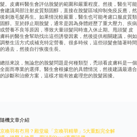
髮。皮膚科醫生會評估脫髮的範圍和嚴重程度。然後，醫生可能
會建議局部注射皮質類固醇，直接在脫髮區域抑制免疫反應，然
後刺激毛髮再生。如果情況較嚴重，醫生也可能考慮口服皮質類
固醇。至於靜止期脫髮，通常是因為身體經歷了重大壓力、疾病
或營養不良等原因，導致大量頭髮同時進入休止期。甩頭髮 皮
膚科的醫生會幫助找出這些誘發因素，然後提供相關建議，例如
調整生活方式或補充特定營養。很多時候，這些頭髮會隨著時間
的過去，然後自行恢復生長。
總括來說，無論您的脫髮問題是何種類型，禿頭看皮膚科是一個
全面而專業的選擇。醫生會根據您的具體情況，然後建議最適合
的診斷和治療方案，這樣才能有效處理您的脫髮困擾。
隨機文章介紹
京喚羽有冇用？殿堂級「京喚羽精華」5大重點完全解