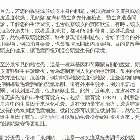
首先，若您的脫髮源於頭皮本身的問題，例如脂漏性皮膚炎或頭
皮過度乾燥，甩頭髮 皮膚科醫生會先仔細檢查。醫生會透過問
診，了解您的生活習慣，也會觀察頭皮的實際狀況。有時，頭皮
油脂分泌失衡，或者過度清潔，都可能引起發炎，影響毛囊健
康，然後導致頭髮脫落。醫生發現這些問題後，會給予適合的外
用藥物，例如消炎藥膏，也會視情況開出內服藥物。目的是改善
頭皮的健康，讓毛囊回復到適合頭髮生長的環境。
至於最常見的雄性禿，這是一種與基因和荷爾蒙有關的脫髮。頭
皮膚科醫生在診斷後，會為您制定個人化的治療計劃。常用的治
療方法包括口服藥物，例如非那雄胺或度他雄胺，這些藥物能夠
抑制導致毛囊萎縮的雙氫睪酮。還有外用生髮水，例如米諾地
爾，可以刺激毛囊，促進頭髮生長。此外，近年來，皮膚科亦引
進更多先進的非手術育髮方式，包括自體育髮（PRP），利用您
血液中的生長因子來活化毛囊。還有低能量雷射治療，透過特定
波長的光線刺激毛囊細胞。微針治療可以製造微創傷口，然後促
進生長因子釋放。這些療法可以幫助毛囊從萎縮中恢復過來，然
後讓頭髮變得更粗壯。
對於斑禿，俗稱「鬼剃頭」，這是一種免疫系統失調導致的脫