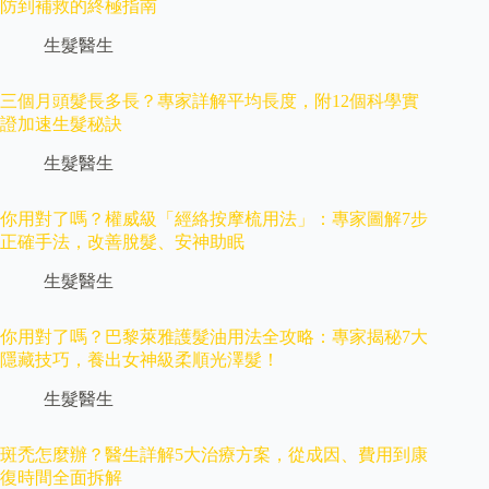
防到補救的終極指南
生髮醫生
三個月頭髮長多長？專家詳解平均長度，附12個科學實
證加速生髮秘訣
生髮醫生
你用對了嗎？權威級「經絡按摩梳用法」：專家圖解7步
正確手法，改善脫髮、安神助眠
生髮醫生
你用對了嗎？巴黎萊雅護髮油用法全攻略：專家揭秘7大
隱藏技巧，養出女神級柔順光澤髮！
生髮醫生
斑禿怎麼辦？醫生詳解5大治療方案，從成因、費用到康
復時間全面拆解