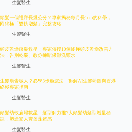
生髮醫生
頭髮一個禮拜長幾公分？專家揭秘每月長1cm的科學，
附終極「雙軌增髮」完整攻略
生髮醫生
頭皮乾燥痕癢救星：專家傳授10個終極頭皮乾燥改善方
法，告別乾癢、教你揀啱保濕洗頭水
生髮醫生
生髮廣告呃人？必學3步過濾法，拆解AI生髮藍圖與香港
終極專家指南
生髮醫生
頭髮幼軟扁塌救星：髮型師力推7大頭髮幼髮型增量秘
訣，塑造驚人豐盈蓬鬆感
生髮醫生