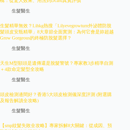
構：從驚人效果、用法到Dcard真實評價
生髮醫生
生髮精華無效？Lihkg熱搜「Lilyevegrowturn外泌體防脫
髮頭皮安瓶精華」8大章節全面實測：為何它會是妳超越
Grow Gorgeous的終極防脫髮選擇？
生髮醫生
天生M型額頭是遺傳還是脫髮警號？專家教3步精準自測
＋4款命定髮型全攻略
生髮醫生
頭皮檢測邊間好？香港5大頭皮檢測儀深度評測 (附選購
及報告解讀全攻略)
生髮醫生
【smp紋髮失敗全攻略】專家拆解8大關鍵：從成因、預