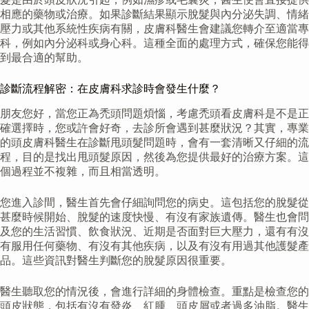
相應的藥物或治療。如果診斷結果顯示脫髮與內分泌失調、情緒
壓力或其他系統性疾病有關，皮膚科醫生會建議您轉介至適當專
科，例如內分泌科或身心科。這種全面的處理方式，確保您能得
到最合適的幫助。
診斷流程解密：在皮膚科求診時會發生什麼？
朋友您好，當您正為禿頭問題煩惱，考慮禿頭看皮膚科是不是正
確選擇時，您或許會好奇，去診所會遇到甚麼狀況？其實，專業
的頭皮膚科醫生在診斷甩頭髮問題時，會有一套清晰又仔細的流
程，目的是找出甩頭髮原因，然後為您提供最好的治療方案。這
個過程並不複雜，而且相當透明。
您進入診間，醫生首先會仔細詢問您的病史。這包括您的脫髮從
甚麼時候開始、脫髮的速度快慢、有沒有家族遺傳。醫生也會問
及您的生活習慣、飲食狀況、近期是否面對巨大壓力，還有有沒
有服用任何藥物、有沒有其他疾病，以及有沒有用過其他護髮產
品。這些資訊對醫生判斷您的脫髮原因很重要。
醫生聽取您的情況後，會進行詳細的身體檢查。重點是檢查您的
頭皮狀態，包括有沒有發炎、紅腫、頭皮屑或者過多油脂。醫生