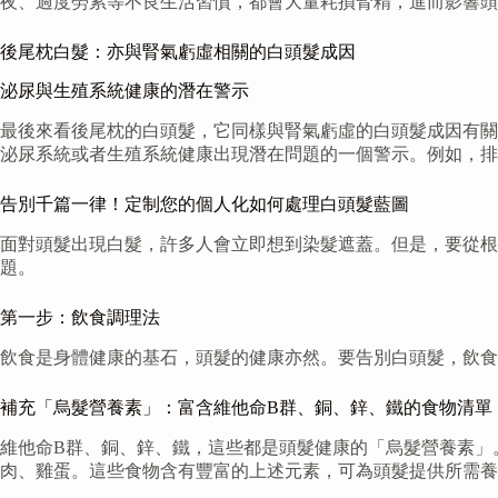
夜、過度勞累等不良生活習慣，都會大量耗損腎精，進而影響頭
後尾枕白髮：亦與腎氣虧虛相關的白頭髮成因
泌尿與生殖系統健康的潛在警示
最後來看後尾枕的白頭髮，它同樣與腎氣虧虛的白頭髮成因有關
泌尿系統或者生殖系統健康出現潛在問題的一個警示。例如，排
告別千篇一律！定制您的個人化如何處理白頭髮藍圖
面對頭髮出現白髮，許多人會立即想到染髮遮蓋。但是，要從根
題。
第一步：飲食調理法
飲食是身體健康的基石，頭髮的健康亦然。要告別白頭髮，飲食
補充「烏髮營養素」：富含維他命B群、銅、鋅、鐵的食物清單
維他命B群、銅、鋅、鐵，這些都是頭髮健康的「烏髮營養素」
肉、雞蛋。這些食物含有豐富的上述元素，可為頭髮提供所需養