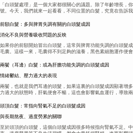
「白頭髮處理」是一個大家都很關心的議題。除了年齡增長，你
號。今天，我們就來一起看看，不同位置的白髮，究竟在告訴我
前額白髮：多與脾胃失調有關的白頭髮成因
消化不良與營養吸收問題的反映
如果你的前額開始冒出白頭髮，這常與脾胃功能失調的白頭髮成
毛囊。這樣一來，毛囊得不到足夠的滋養，黑色素細胞運作便會
兩鬢（耳邊）白髮：或為肝膽功能失調的白頭髮成因
情緒鬱結、壓力過大的表現
兩鬢，也就是我們耳邊的頭髮，如果這裏的白頭髮成因顯著增多
力過大的狀態時，肝氣便會不暢，這也會影響氣血運行，導致兩
頭頂白髮：常指向腎氣不足的白頭髮成因
與長期熬夜、過度勞累的關聯
至於頭頂的白頭髮，這個白頭髮成因很多時候指向腎氣不足。