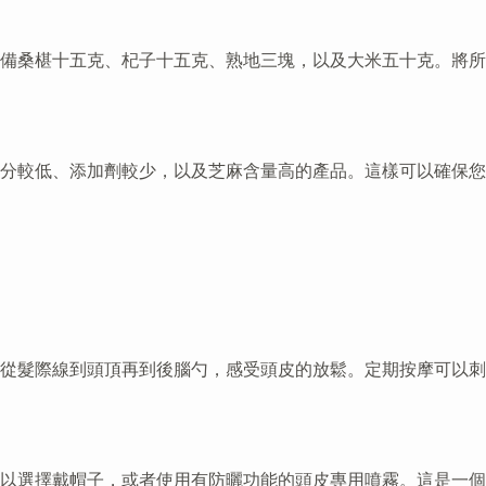
備桑椹十五克、杞子十五克、熟地三塊，以及大米五十克。將所
分較低、添加劑較少，以及芝麻含量高的產品。這樣可以確保您
從髮際線到頭頂再到後腦勺，感受頭皮的放鬆。定期按摩可以刺
以選擇戴帽子，或者使用有防曬功能的頭皮專用噴霧。這是一個