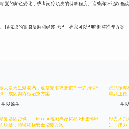
頭髮的顏色變化，或者記錄頭皮的健康程度。這些詳細記錄會讓
。根據您的實際反應和頭髮狀況，專家可以即時調整護理方案。
很大是天生髮漩渦，還是髮漩禿警號？一篇讀懂5
洗頭按摩
測、成因與終極治療方案
薦及正確
生髮醫生
生
頭髮基因密碼：haiw.com 權威專家揭秘3步逆轉M
壓力大到
與脫髮，體驗終極安全增髮方案
別「壓力