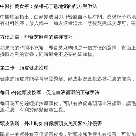
中醫推薦食療：桑椹杞子熟地粥的配方與做法
中醫理論指出，白頭髮成因與肝腎氣血不足有關。桑椹杞子熟地
有材料洗淨，放入鍋中，加入適量清水，然後熬煮成粥即可。建
方便之選：即食芝麻糊的選擇技巧
如果您的時間不充裕，即食芝麻糊也是一個方便的選擇。市面上
攝取足夠的營養，同時避免不必要的添加物。
第二步：頭皮健康護理
健康的頭皮才能孕育烏黑秀髮。頭皮狀況直接影響毛囊的健康，
每日5分鐘頭皮按摩：促進血液循環的正確手法
每日花五分鐘輕柔按摩頭皮，可以有效促進頭部血液循環，讓毛
激毛囊，有利於頭髮健康生長。
頭皮防曬：外出時如何保護頭皮免受紫外線侵害
陽光中的紫外線不僅傷害皮膚，對頭皮和毛囊也有損害，可能加