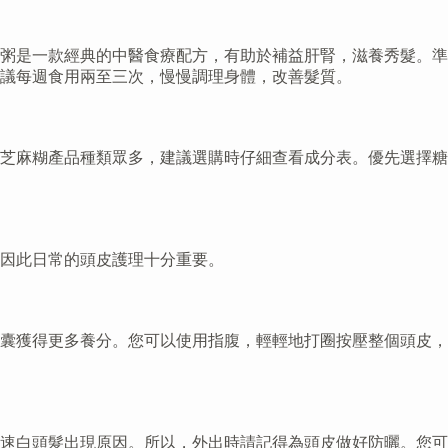
粥是一款經典的中醫食療配方，有助於補益肝腎，滋養秀髮。準
議每週食用兩至三次，慢慢調理身體，改善髮質。
芝麻糊產品種類眾多，建議選購時仔細查看成分表。優先選擇糖
因此日常的頭皮護理十分重要。
囊獲得更多養分。您可以使用指腹，輕輕地打圈按壓整個頭皮，
速白頭髮出現原因。所以，外出時請記得為頭皮做好防曬。您可