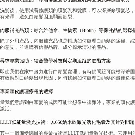
洗髮後，使用滋養修護類的護髮乳和髮膜，可以深層修護髮芯，
有光澤，避免白頭髮因脆弱而斷裂。
內服補充品類：綜合維他命、生物素（Biotin）等保健品的選擇
除了外用產品，內服補充品也是輔助如何處理白頭髮的途徑。綜合
的意見，並選購有信譽品牌、成分標示清晰的產品。
尋求專業協助：結合醫學科技與定期追蹤的進階方案
即使我們在家中努力進行白頭髮處理，有時候問題可能根深蒂固
有效應對白頭髮出現原因，同時找到如何處理白頭髮的最佳途徑
專業頭皮護理療程的選擇
當我們意識到白頭髮的成因可能比想像中複雜時，專業的頭皮護
激活。
LLLT低能量激光技術：以650納米軟激光活化毛囊及其針對問題
其中一個備受矚目的專業技術是LLLT低能量激光技術。它運用