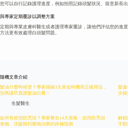
您可以自行記錄護理進度，例如拍照記錄頭髮狀況、留意新長出
與專家定期覆診以調整方案
定期與專業皮膚科醫生或者護理專家覆診，讓他們評估您的進度
方法更有效處理白頭髮問題。
隨機文章介紹
髮油什麼時候塗？專家揭秘3大黃金時機與正確用法，
髮漩
別再讓昂貴護髮油白費！
步檢
生髮醫生
如何有效預防禿頭？專家整合14大策略：由預防禿頭
解鎖
食物、洗髮精到藥物治療的終極指南
字額