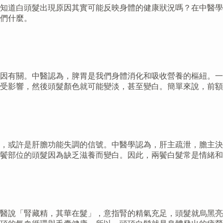
知道白頭髮出現原因其實可能反映身體的健康狀況嗎？在中醫學
們什麼。
因有關。中醫認為，脾胃是我們身體消化和吸收營養的樞紐。一
受影響，然後頭髮顏色就可能變淡，甚至變白。簡單來說，前額
，或許是肝膽功能失調的信號。中醫學認為，肝主疏泄，膽主決
鬢部位的頭髮因為缺乏滋養而變白。因此，兩鬢白髮常是情緒和
中醫說「腎藏精，其華在髮」，意指腎的精氣充足，頭髮就烏黑