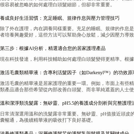
很容易被忽略的如何處理白頭髮細節，但卻非常重要。
養成良好生活習慣：充足睡眠、規律作息與壓力管理技巧
除了外在護理，內在調養同樣重要。充足的睡眠、規律的作息是
者培養興趣愛好，這些方法可以幫助身心放鬆，減少因壓力導致
第三步：根據AI分析，精選適合您的居家護理產品
現在科技發達，利用科技輔助如何處理白頭髮變得更精準。根據
激活毛囊類精華液：含專利活髮因子（如Darkenyl™）的功效
激活毛囊的精華液是居家護理的重要一環。例如，市面上有些精華
類產品適合那些希望從內部改善白頭髮、而非單純遮蓋的人士使
溫和潔淨類洗髮露：無矽靈、pH5.5的養護成分剖析與完整護理
日常清潔選用溫和的洗髮露非常重要。無矽靈、pH值接近頭皮
囊暢通，為後續精華液的吸收打下良好基礎。
滋養修護類產品：深層修護髮芯的護髮乳與髮膜及其關鍵成分