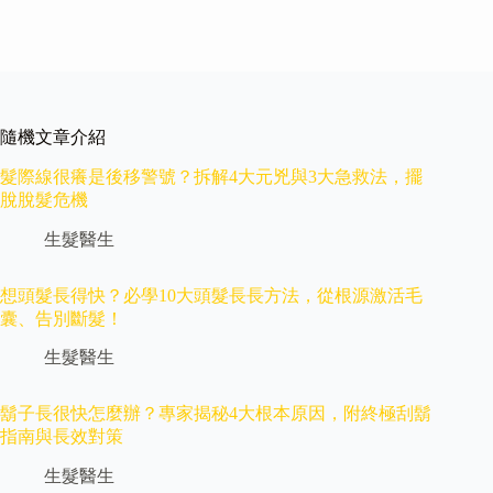
隨機文章介紹
髮際線很癢是後移警號？拆解4大元兇與3大急救法，擺
脫脫髮危機
生髮醫生
想頭髮長得快？必學10大頭髮長長方法，從根源激活毛
囊、告別斷髮！
生髮醫生
鬍子長很快怎麼辦？專家揭秘4大根本原因，附終極刮鬍
指南與長效對策
生髮醫生