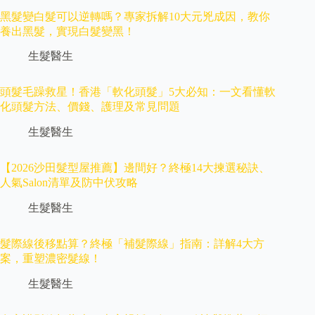
黑髮變白髮可以逆轉嗎？專家拆解10大元兇成因，教你
養出黑髮，實現白髮變黑！
生髮醫生
頭髮毛躁救星！香港「軟化頭髮」5大必知：一文看懂軟
化頭髮方法、價錢、護理及常見問題
生髮醫生
【2026沙田髮型屋推薦】邊間好？終極14大揀選秘訣、
人氣Salon清單及防中伏攻略
生髮醫生
髮際線後移點算？終極「補髮際線」指南：詳解4大方
案，重塑濃密髮線！
生髮醫生