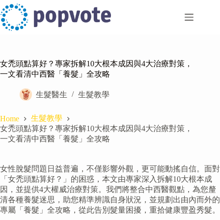
Skip
to
content
女禿頭點算好？專家拆解10大根本成因與4大治療對策，
一文看清中西醫「養髮」全攻略
生髮醫生
生髮教學
生髮教學
Home
女禿頭點算好？專家拆解10大根本成因與4大治療對策，
一文看清中西醫「養髮」全攻略
女性脫髮問題日益普遍，不僅影響外觀，更可能動搖自信。面對
「女禿頭點算好？」的困惑，本文由專家深入拆解10大根本成
因，並提供4大權威治療對策。我們將整合中西醫觀點，為您釐
清各種養髮迷思，助您精準辨識自身狀況，並規劃出由內而外的
專屬「養髮」全攻略，從此告別髮量困擾，重拾健康豐盈秀髮。