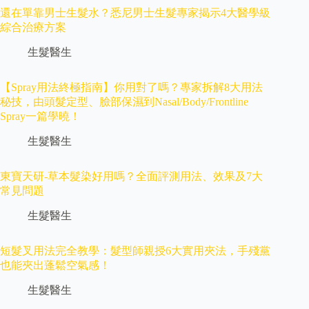
還在單靠男士生髮水？悉尼男士生髮專家揭示4大醫學級
綜合治療方案
生髮醫生
【Spray用法終極指南】你用對了嗎？專家拆解8大用法
秘技，由頭髮定型、臉部保濕到Nasal/Body/Frontline
Spray一篇學曉！
生髮醫生
東寶天研-草本髮染好用嗎？全面評測用法、效果及7大
常見問題
生髮醫生
短髮叉用法完全教學：髮型師親授6大實用夾法，手殘黨
也能夾出蓬鬆空氣感！
生髮醫生