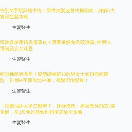
告別M字額與地中海！男性掉髮改善終極指南：詳解5大
實證生髮策略
生髮醫生
頭油救星用錯反傷頭皮？專家拆解免洗頭噴霧5大用法、
選購及安全迷思
生髮醫生
頭頂稀疏有救星！髮型師精選10款男女士頭頂禿頭髮
型，告別M字額與地中海，視覺即增髮量！
生髮醫生
「護髮油抹太多怎麼辦？」終極指南：專家教你9招完美
化解，從3步免洗急救到精準選油全攻略
生髮醫生