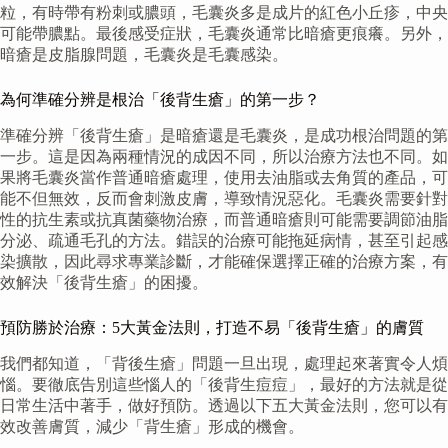
粒，有時帶有粉刺或膿頭，毛囊炎多是成片的紅色小丘疹，中央
可能帶膿點。最後感受症狀，毛囊炎通常比暗瘡更痕癢。另外，
暗瘡是皮脂腺問題，毛囊炎是毛囊感染。
為何準確分辨是根治「後背生瘡」的第一步？
準確分辨「後背生瘡」是暗瘡還是毛囊炎，是成功根治問題的第
一步。這是因為兩種情況的成因不同，所以治療方法也不同。如
果將毛囊炎當作普通暗瘡處理，使用去油脂或去角質的產品，可
能不但無效，反而會刺激皮膚，導致情況惡化。毛囊炎需要針對
性的抗生素或抗真菌藥物治療，而普通暗瘡則可能需要調節油脂
分泌、疏通毛孔的方法。錯誤的治療可能拖延病情，甚至引起感
染擴散，因此尋求專業診斷，才能確保選擇正確的治療方案，有
效解決「後背生瘡」的困擾。
預防勝於治療：5大黃金法則，打造不易「後背生瘡」的膚質
我們都知道，「背後生瘡」問題一旦出現，處理起來著實令人煩
惱。要徹底告別這些惱人的「後背生痘痘」，最好的方法就是從
日常生活中著手，做好預防。透過以下五大黃金法則，您可以有
效改善膚質，減少「背生瘡」形成的機會。