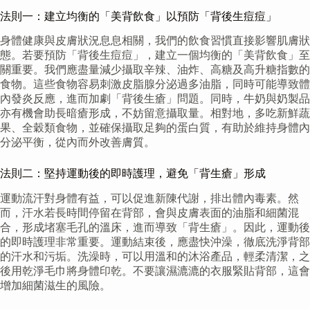
法則一：建立均衡的「美背飲食」以預防「背後生痘痘」
身體健康與皮膚狀況息息相關，我們的飲食習慣直接影響肌膚狀
態。若要預防「背後生痘痘」，建立一個均衡的「美背飲食」至
關重要。我們應盡量減少攝取辛辣、油炸、高糖及高升糖指數的
食物。這些食物容易刺激皮脂腺分泌過多油脂，同時可能導致體
內發炎反應，進而加劇「背後生瘡」問題。同時，牛奶與奶製品
亦有機會助長暗瘡形成，不妨留意攝取量。相對地，多吃新鮮蔬
果、全穀類食物，並確保攝取足夠的蛋白質，有助於維持身體內
分泌平衡，從內而外改善膚質。
法則二：堅持運動後的即時護理，避免「背生瘡」形成
運動流汗對身體有益，可以促進新陳代謝，排出體內毒素。然
而，汗水若長時間停留在背部，會與皮膚表面的油脂和細菌混
合，形成堵塞毛孔的溫床，進而導致「背生瘡」。因此，運動後
的即時護理非常重要。運動結束後，應盡快沖澡，徹底洗淨背部
的汗水和污垢。洗澡時，可以用溫和的沐浴產品，輕柔清潔，之
後用乾淨毛巾將身體印乾。不要讓濕漉漉的衣服緊貼背部，這會
增加細菌滋生的風險。