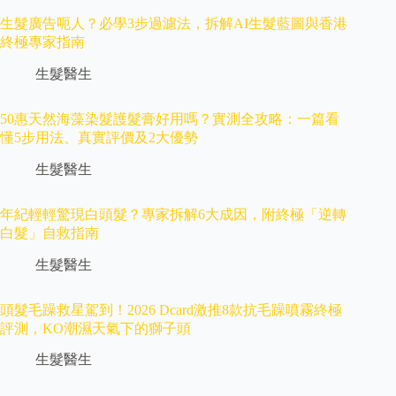
生髮廣告呃人？必學3步過濾法，拆解AI生髮藍圖與香港
終極專家指南
生髮醫生
50惠天然海藻染髮護髮膏好用嗎？實測全攻略：一篇看
懂5步用法、真實評價及2大優勢
生髮醫生
年紀輕輕驚現白頭髮？專家拆解6大成因，附終極「逆轉
白髮」自救指南
生髮醫生
頭髮毛躁救星駕到！2026 Dcard激推8款抗毛躁噴霧終極
評測，KO潮濕天氣下的獅子頭
生髮醫生