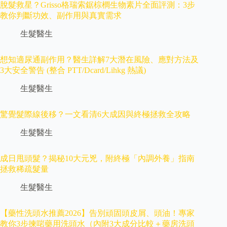
脫髮救星？Grisso格瑞索鋸棕櫚生物素片全面評測：3步
教你判斷功效、副作用與真實需求
生髮醫生
想知適尿通副作用？醫生詳解7大潛在風險、應對方法及
3大安全警告 (整合 PTT/Dcard/Lihkg 熱議)
生髮醫生
驚覺髮際線後移？一文看清6大成因與終極拯救全攻略
生髮醫生
成日甩頭髮？揭秘10大元兇，附終極「內調外養」指南
拯救稀疏髮量
生髮醫生
【藥性洗頭水推薦2026】告別頑固頭皮屑、頭油！專家
教你3步揀啱藥用洗頭水（內附3大成分比較＋藥房洗頭