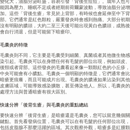
變化大，油脂分泌旺盛，容易引發「背後生痘痘」。成年人也可
能因為壓力、睡眠不足或者經期前荷爾蒙波動，導致油脂分泌增
加。這些「背後生瘡」常見於上背部，有時候也會延伸至中下背
部。它們通常是紅色顆粒，嚴重發炎時會感到熱痛。大部分初期
沒有明顯的膿頭，大約二至三天後可能出現黃白色膿頭，成熟後
會自行消退，但是可能留下暗瘡印。
毛囊炎的特徵
毛囊炎則不同，它主要是毛囊受到細菌、真菌或者其他微生物感
染引起。毛囊炎可以在身體任何有毛髮的部位出現，例如頭皮、
後頸或者背部。這些發炎的毛囊看起來像一顆顆紅色的小丘疹，
中央可能會有小膿點。毛囊炎一個明顯的特徵是，它們通常會比
暗瘡更痕癢，而且可能成片出現。毛囊炎的膿液如果沾染到其他
皮膚區域，可能導致感染擴散，甚至傳染他人。所以，毛囊炎的
處理方法與普通暗瘡有很大區別。
快速分辨「後背生瘡」與毛囊炎的重點總結
要快速分辨「後背生瘡」是暗瘡還是毛囊炎，您可以留意幾個關
鍵點。首先看發病位置，毛囊炎可以在有毛髮的任何部位出現，
包括皮脂腺不那麼活躍的區域。其次觀察外觀，暗瘡多是紅腫顆