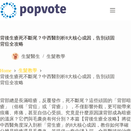
Skip
to
content
背後生瘡死不斷尾？中西醫剖析8大核心成因，告別頑固
背痘全攻略
生髮醫生
生髮教學
生髮教學
Home
背後生瘡死不斷尾？中西醫剖析8大核心成因，告別頑固
背痘全攻略
背部總是長滿暗瘡，反覆發作，死不斷尾？這些頑固的「背部暗
瘡」（俗稱「背痘」或「背瘡」），不僅影響外觀，更可能帶來
痕癢、疼痛，甚至自信心受損。究竟是什麼原因讓背部成為暗瘡
的溫床？它們與毛囊炎有何分別？本篇【背後生瘡全攻略】將從
中西醫角度深入剖析「背生瘡」的8大核心成因，教你如何準確