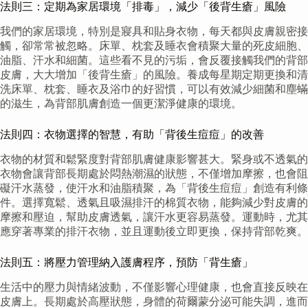
法則三：定期為家居環境「排毒」，減少「後背生瘡」風險
我們的家居環境，特別是寢具和貼身衣物，每天都與皮膚親密接
觸，卻常常被忽略。床單、枕套及睡衣會積聚大量的死皮細胞、
油脂、汗水和細菌。這些看不見的污垢，會反覆接觸我們的背部
皮膚，大大增加「後背生瘡」的風險。養成每星期定期更換和清
洗床單、枕套、睡衣及浴巾的好習慣，可以有效減少細菌和塵蟎
的滋生，為背部肌膚創造一個更潔淨健康的環境。
法則四：衣物選擇的智慧，有助「背後生痘痘」的改善
衣物的材質和鬆緊度對背部肌膚健康影響甚大。緊身或不透氣的
衣物會讓背部長期處於悶熱潮濕的狀態，不僅增加摩擦，也會阻
礙汗水蒸發，使汗水和油脂積聚，為「背後生痘痘」創造有利條
件。選擇寬鬆、透氣且吸濕排汗的棉質衣物，能夠減少對皮膚的
摩擦和壓迫，幫助皮膚透氣，讓汗水更容易蒸發。運動時，尤其
應穿著專業的排汗衣物，並且運動後立即更換，保持背部乾爽。
法則五：將壓力管理納入護膚程序，預防「背生瘡」
生活中的壓力與情緒波動，不僅影響心理健康，也會直接反映在
皮膚上。長期處於高壓狀態，身體的荷爾蒙分泌可能失調，進而