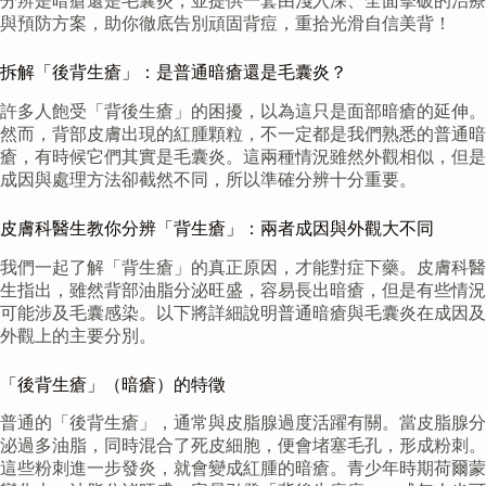
分辨是暗瘡還是毛囊炎，並提供一套由淺入深、全面擊破的治療
與預防方案，助你徹底告別頑固背痘，重拾光滑自信美背！
拆解「後背生瘡」：是普通暗瘡還是毛囊炎？
許多人飽受「背後生瘡」的困擾，以為這只是面部暗瘡的延伸。
然而，背部皮膚出現的紅腫顆粒，不一定都是我們熟悉的普通暗
瘡，有時候它們其實是毛囊炎。這兩種情況雖然外觀相似，但是
成因與處理方法卻截然不同，所以準確分辨十分重要。
皮膚科醫生教你分辨「背生瘡」：兩者成因與外觀大不同
我們一起了解「背生瘡」的真正原因，才能對症下藥。皮膚科醫
生指出，雖然背部油脂分泌旺盛，容易長出暗瘡，但是有些情況
可能涉及毛囊感染。以下將詳細說明普通暗瘡與毛囊炎在成因及
外觀上的主要分別。
「後背生瘡」（暗瘡）的特徵
普通的「後背生瘡」，通常與皮脂腺過度活躍有關。當皮脂腺分
泌過多油脂，同時混合了死皮細胞，便會堵塞毛孔，形成粉刺。
這些粉刺進一步發炎，就會變成紅腫的暗瘡。青少年時期荷爾蒙