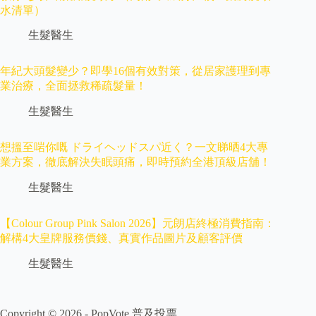
水清單）
生髮醫生
年紀大頭髮變少？即學16個有效對策，從居家護理到專
業治療，全面拯救稀疏髮量！
生髮醫生
想搵至啱你嘅 ドライヘッドスパ近く？一文睇晒4大專
業方案，徹底解決失眠頭痛，即時預約全港頂級店舖！
生髮醫生
【Colour Group Pink Salon 2026】元朗店終極消費指南：
解構4大皇牌服務價錢、真實作品圖片及顧客評價
生髮醫生
Copyright © 2026 -
PopVote 普及投票