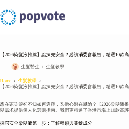
Skip
to
content
【2026染髮液推薦】點揀先安全？必讀消委會報告，精選10款
生髮醫生
生髮教學
生髮教學
Home
【2026染髮液推薦】點揀先安全？必讀消委會報告，精選10款
想在家染髮卻不知如何選擇，又擔心潛在風險？【2026染髮
髮需求提供個人化選購指南。我們更精選了香港市場上10款高評
揀啱安全染髮液第一步：了解種類與關鍵成分