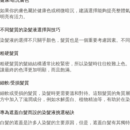
健康/暗沉膚色
如果你的膚色屬於健康色或稍微暗沉，建議選擇能夠提亮整體氣
明亮有活力。
不同髮質的染髮液選擇與技巧
染髮液的選擇不只關乎顏色，髮質也是一個重要考慮因素。不同
粗硬髮質
粗硬髮質的髮絲結構通常比較緊密，所以染髮時往往較難上色。
讓最終的色澤更加明顯，而且飽滿。
細軟/受損髮質
細軟或受損的髮質，染髮時更需要溫和對待。這類髮質的角質層
方中加入了滋潤成分，例如水解蛋白、植物精油等，有助於在染
專為遮蓋白髮而設的染髮液挑選秘訣
白髮的遮蓋是許多人染髮的主要原因，但是，遮蓋白髮有其獨特