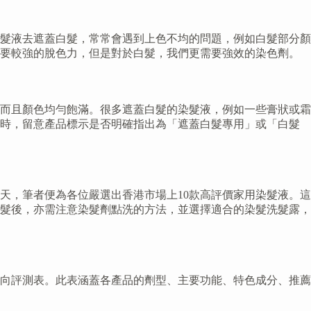
髮液去遮蓋白髮，常常會遇到上色不均的問題，例如白髮部分顏
需要較強的脫色力，但是對於白髮，我們更需要強效的染色劑。
而且顏色均勻飽滿。很多遮蓋白髮的染髮液，例如一些膏狀或霜
購時，留意產品標示是否明確指出為「遮蓋白髮專用」或「白髮
天，筆者便為各位嚴選出香港市場上10款高評價家用染髮液。這
髮後，亦需注意染髮劑點洗的方法，並選擇適合的染髮洗髮露，
橫向評測表。此表涵蓋各產品的劑型、主要功能、特色成分、推薦