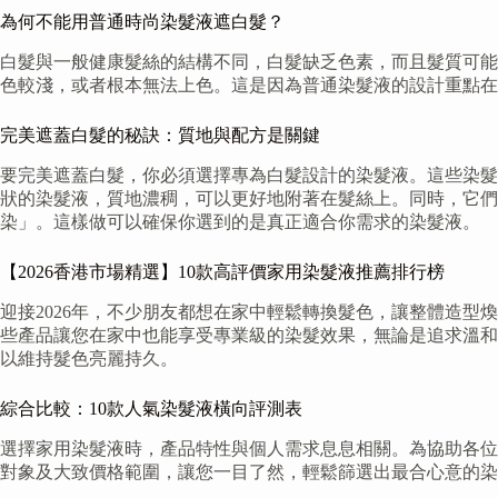
為何不能用普通時尚染髮液遮白髮？
白髮與一般健康髮絲的結構不同，白髮缺乏色素，而且髮質可能
色較淺，或者根本無法上色。這是因為普通染髮液的設計重點
完美遮蓋白髮的秘訣：質地與配方是關鍵
要完美遮蓋白髮，你必須選擇專為白髮設計的染髮液。這些染髮
狀的染髮液，質地濃稠，可以更好地附著在髮絲上。同時，它
染」。這樣做可以確保你選到的是真正適合你需求的染髮液。
【2026香港市場精選】10款高評價家用染髮液推薦排行榜
迎接2026年，不少朋友都想在家中輕鬆轉換髮色，讓整體造型
些產品讓您在家中也能享受專業級的染髮效果，無論是追求溫和
以維持髮色亮麗持久。
綜合比較：10款人氣染髮液橫向評測表
選擇家用染髮液時，產品特性與個人需求息息相關。為協助各位
對象及大致價格範圍，讓您一目了然，輕鬆篩選出最合心意的染