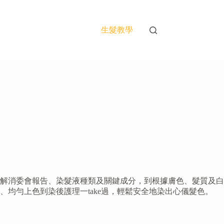
生髮教學
了解消委會報告、染髮液種類及關鍵成分，到根據膚色、髮質及白
均勻上色到染後護理一take過，輕鬆安全地染出心儀髮色。