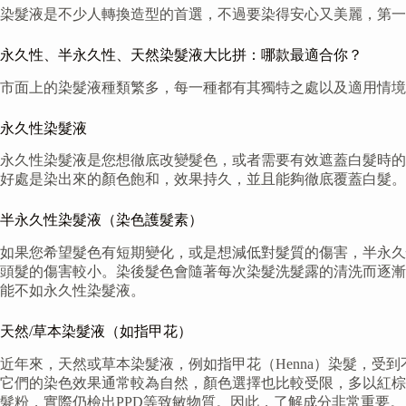
染髮液是不少人轉換造型的首選，不過要染得安心又美麗，第
永久性、半永久性、天然染髮液大比拼：哪款最適合你？
市面上的染髮液種類繁多，每一種都有其獨特之處以及適用情境
永久性染髮液
永久性染髮液是您想徹底改變髮色，或者需要有效遮蓋白髮時的
好處是染出來的顏色飽和，效果持久，並且能夠徹底覆蓋白髮。
半永久性染髮液（染色護髮素）
如果您希望髮色有短期變化，或是想減低對髮質的傷害，半永久
頭髮的傷害較小。染後髮色會隨著每次染髮洗髮露的清洗而逐漸
能不如永久性染髮液。
天然/草本染髮液（如指甲花）
近年來，天然或草本染髮液，例如指甲花（Henna）染髮，
它們的染色效果通常較為自然，顏色選擇也比較受限，多以紅棕
髮粉，實際仍檢出PPD等致敏物質。因此，了解成分非常重要。