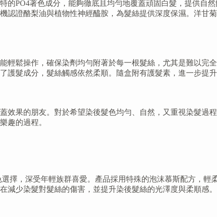
特的PO4著色成分，能夠徹底且均勻地覆蓋頑固白髮，提供自
機認證酪梨油與植物性神經醯胺，為髮絲提供深度保濕。洋甘菊
能輕鬆操作，確保染劑均勻附著於每一根髮絲，尤其是難以完全
加了護髮成分，髮絲觸感依然柔順。隨盒附有護髮素，進一步提
蓋效果的朋友。對於希望染後髮色均勻、自然，又重視染髮過程
樂趣的過程。
其多樣化的時尚髮色選擇，深受年輕族群喜愛。產品採用特殊的泡沫慕斯
在減少染髮對髮絲的傷害，並提升染後髮絲的光澤度與柔順感。