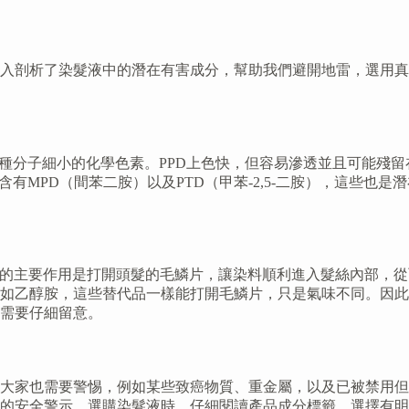
深入剖析了染髮液中的潛在有害成分，幫助我們避開地雷，選用
一種分子細小的化學色素。PPD上色快，但容易滲透並且可能殘
有MPD（間苯二胺）以及PTD（甲苯-2,5-二胺），這些也
。它的主要作用是打開頭髮的毛鱗片，讓染料順利進入髮絲內部，
如乙醇胺，這些替代品一樣能打開毛鱗片，只是氣味不同。因此
需要仔細留意。
大家也需要警惕，例如某些致癌物質、重金屬，以及已被禁用但
的安全警示。選購染髮液時，仔細閱讀產品成分標籤，選擇有明