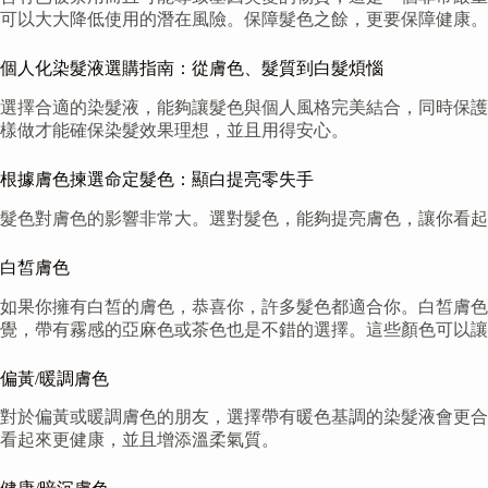
可以大大降低使用的潛在風險。保障髮色之餘，更要保障健康。
個人化染髮液選購指南：從膚色、髮質到白髮煩惱
選擇合適的染髮液，能夠讓髮色與個人風格完美結合，同時保護
樣做才能確保染髮效果理想，並且用得安心。
根據膚色揀選命定髮色：顯白提亮零失手
髮色對膚色的影響非常大。選對髮色，能夠提亮膚色，讓你看起
白皙膚色
如果你擁有白皙的膚色，恭喜你，許多髮色都適合你。白皙膚色
覺，帶有霧感的亞麻色或茶色也是不錯的選擇。這些顏色可以讓
偏黃/暖調膚色
對於偏黃或暖調膚色的朋友，選擇帶有暖色基調的染髮液會更合
看起來更健康，並且增添溫柔氣質。