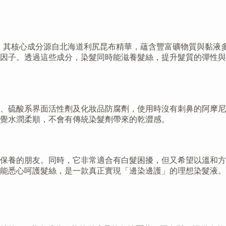
產品。其核心成分源自北海道利尻昆布精華，蘊含豐富礦物質與黏
護因子。透過這些成分，染髮同時能滋養髮絲，提升髮質的彈性
、硫酸系界面活性劑及化妝品防腐劑，使用時沒有刺鼻的阿摩尼
感覺水潤柔順，不會有傳統染髮劑帶來的乾澀感。
保養的朋友。同時，它非常適合有白髮困擾，但又希望以溫和方
能悉心呵護髮絲，是一款真正實現「邊染邊護」的理想染髮液。