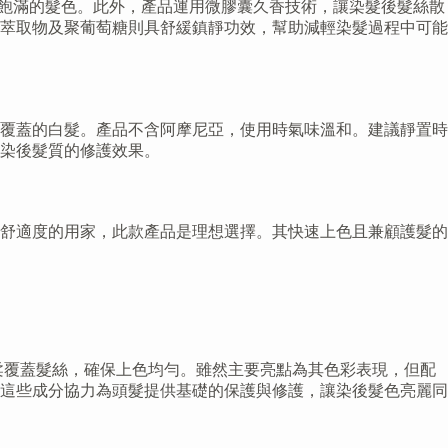
然飽滿的髮色。此外，產品運用微膠囊久香技術，讓染髮後髮絲散
萃取物及聚葡萄糖則具舒緩鎮靜功效，幫助減輕染髮過程中可能
覆蓋的白髮。產品不含阿摩尼亞，使用時氣味溫和。建議靜置時
升染後髮質的修護效果。
舒適度的用家，此款產品是理想選擇。其快速上色且兼顧護髮的
配方，輕柔覆蓋髮絲，確保上色均勻。雖然主要亮點為其色彩表現，但配
這些成分協力為頭髮提供基礎的保護與修護，讓染後髮色亮麗同