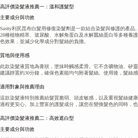
高評價染髮液推薦一：溫和護髮型
主要成分與功效
Sastty利尻昆布白髮用修復染髮劑是一款結合染髮與修護的
28種植物精萃、玻尿酸、水解角蛋白及水解蠶絲蛋白等多種養
色效果，並減少化學成分對髮絲的負擔。
質地與使用感
此款染髮液質地為膏狀，塗抹時觸感柔滑。它不含礦物油、矽靈
建議靜置約30分鐘，確保色素能均勻附著髮絲。使用後，髮絲
適用對象與推薦理由
這款染髮液特別推薦給髮質脆弱、頭皮敏感，以及重視髮絲健康
過程更安心。加上豐富的護髮成分，讓您在變換髮色的同時，也
高評價染髮液推薦二：高效遮白型
主要成分與功效