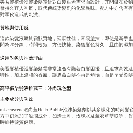
美吾髮植優護髮染髮霜針對白髮遮蓋需求而設計，其關鍵在於獨
發持久宜人香氣，取代傳統染髮劑的化學異味。配方中亦含有有
對頭皮造成的刺激。
質地與使用感
這款染髮液屬於霜狀質地，延展性佳，容易塗抹，即使是新手也
間為20分鐘，時間較短，方便快捷。染後髮色持久，且由於添
適用對象與推薦理由
美吾髮植優護髮染髮霜非常適合有顯著白髮困擾，且追求高效遮
特性，加上溫和的香氣，讓遮蓋白髮不再是煩惱，而是享受染髮
高評價染髮液推薦三：時尚玩色型
主要成分與功效
miseenscene魅尚萱Hello Bubble泡沫染髮劑以
方中仍添加了滋潤成分，如蜂王乳、玫瑰水及薰衣草萃取等，旨
時維持髮質健康。