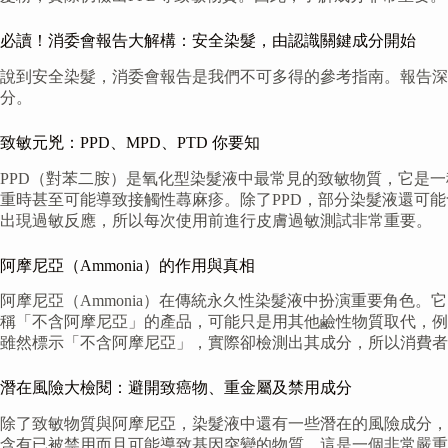
必讀！消委會報告大解構：安全染髮，由認識關鍵成分開始
說到安全染髮，消委會報告是我們不可多得的參考指南。報告
分。
致敏元兇：PPD、MPD、PTD 你要知
PPD（對苯二胺）是氧化型染髮液中最常見的致敏物質，它是
重時甚至可能導致接觸性蕁麻疹。除了PPD，部分染髮液還可能含
出現過敏反應，所以每次使用前進行皮膚過敏測試非常重要。
阿摩尼亞（Ammonia）的作用與真相
阿摩尼亞（Ammonia）在傳統永久性染髮液中扮演重要角色
稱「不含阿摩尼亞」的產品，可能只是用其他鹼性物質取代，例
雖然標示「不含阿摩尼亞」，實際卻檢測出其成分，所以消費者
潛在風險大檢閱：避開致癌物、重金屬及禁用成分
除了致敏物質與阿摩尼亞，染髮液中還有一些潛在的風險成分，
含有已被禁用而且可能導致基因突變的物質，這是一個非常嚴重