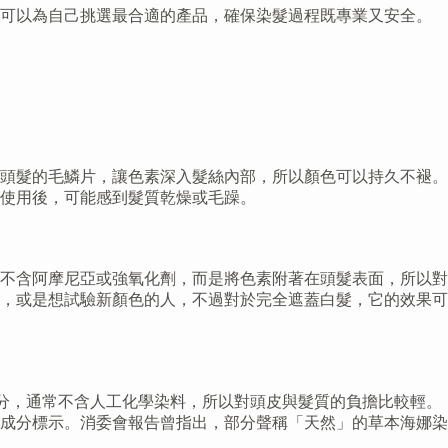
您可以為自己挑選最合適的產品，確保染髮過程既專業又安全。
頭髮的毛鱗片，讓色素深入髮絲內部，所以顏色可以持久不褪。
使用後，可能感到髮質乾燥或毛躁。
不含阿摩尼亞或強氧化劑，而是將色素附著在頭髮表面，所以對
，或是想試驗新顏色的人，不過對於完全遮蓋白髮，它的效果可
成分，通常不含人工化學染料，所以對頭皮與髮質的負擔比較輕。
成分標示。消委會報告曾指出，部分聲稱「天然」的草本海娜染