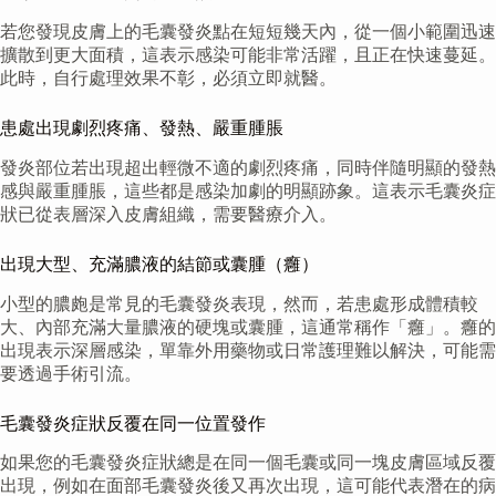
若您發現皮膚上的毛囊發炎點在短短幾天內，從一個小範圍迅速
擴散到更大面積，這表示感染可能非常活躍，且正在快速蔓延。
此時，自行處理效果不彰，必須立即就醫。
患處出現劇烈疼痛、發熱、嚴重腫脹
發炎部位若出現超出輕微不適的劇烈疼痛，同時伴隨明顯的發熱
感與嚴重腫脹，這些都是感染加劇的明顯跡象。這表示毛囊炎症
狀已從表層深入皮膚組織，需要醫療介入。
出現大型、充滿膿液的結節或囊腫（癰）
小型的膿皰是常見的毛囊發炎表現，然而，若患處形成體積較
大、內部充滿大量膿液的硬塊或囊腫，這通常稱作「癰」。癰的
出現表示深層感染，單靠外用藥物或日常護理難以解決，可能需
要透過手術引流。
毛囊發炎症狀反覆在同一位置發作
如果您的毛囊發炎症狀總是在同一個毛囊或同一塊皮膚區域反覆
出現，例如在面部毛囊發炎後又再次出現，這可能代表潛在的病