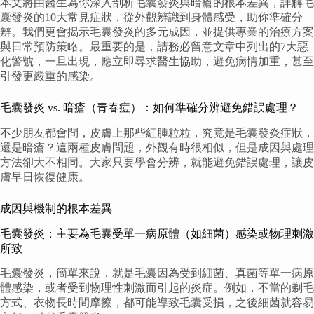
本文將由醫生為你深入剖析毛囊發炎與暗瘡的根本差異，詳解毛
囊發炎的10大常見症狀，從外觀辨識到身體感受，助你準確分
辨。我們更會揭示毛囊發炎的多元成因，並提供專業的治療方案
與日常預防策略。最重要的是，請務必留意文章中列出的7大惡
化警號，一旦出現，應立即尋求醫生協助，避免病情加重，甚至
引發更嚴重的感染。
毛囊發炎 vs. 暗瘡（青春痘）：如何準確分辨避免錯誤處理？
不少朋友都會問，皮膚上那些紅腫粒粒，究竟是毛囊發炎症狀，
還是暗瘡？這兩種皮膚問題，外觀有時很相似，但是成因與處理
方法卻大不相同。大家只要學會分辨，就能避免錯誤處理，讓皮
膚早日恢復健康。
成因與機制的根本差異
毛囊發炎：主要為毛囊受單一病原體（如細菌）感染或物理刺激
所致
毛囊發炎，簡單來說，就是毛囊因為受到細菌、真菌等單一病原
體感染，或者受到物理性刺激而引起的炎症。例如，不當的剃毛
方式、衣物長時間摩擦，都可能導致毛囊受損，之後細菌就容易