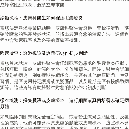
成蜂窩性組織炎，必須立即求醫。
診斷流程：皮膚科醫生如何確認毛囊發炎
當您決定尋求專業協助時，皮膚科醫生會透過一套標準流程，準
確診斷您的毛囊發炎狀況，並找出最適合您的治療方法。這個過
程包含臨床觀察以及必要的實驗室檢測。
臨床檢查：透過視診及詢問病史作初步判斷
當您首次就診，皮膚科醫生會仔細觀察您患處的毛囊發炎症狀，
包括紅腫、膿皰、結節的大小、分佈和顏色。同時，醫生會詳細
詢問您的病史，例如症狀持續多久、是否有其他健康問題、生活
習慣、是否使用特定護膚或美髮產品，以及近期是否有接觸致病
源等。這些資訊有助於醫生對您的狀況作出初步判斷。
樣本檢測：採集膿液或皮膚樣本，進行細菌或真菌培養以確定病
原體
如果臨床判斷未能完全確定病因，或者醫生懷疑是頑固性、反覆
性的感染，他們可能會採集患處的膿液或皮膚樣本。這些樣本會
送往實驗室進行細菌或真菌培養。通過培養，可以精確地識別出