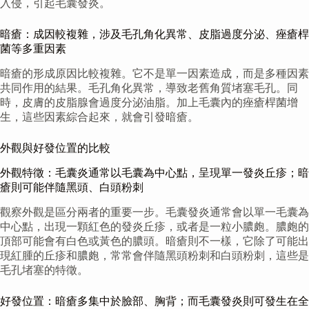
入侵，引起毛囊發炎。
暗瘡：成因較複雜，涉及毛孔角化異常、皮脂過度分泌、痤瘡桿
菌等多重因素
暗瘡的形成原因比較複雜。它不是單一因素造成，而是多種因素
共同作用的結果。毛孔角化異常，導致老舊角質堵塞毛孔。同
時，皮膚的皮脂腺會過度分泌油脂。加上毛囊內的痤瘡桿菌增
生，這些因素綜合起來，就會引發暗瘡。
外觀與好發位置的比較
外觀特徵：毛囊炎通常以毛囊為中心點，呈現單一發炎丘疹；暗
瘡則可能伴隨黑頭、白頭粉刺
觀察外觀是區分兩者的重要一步。毛囊發炎通常會以單一毛囊為
中心點，出現一顆紅色的發炎丘疹，或者是一粒小膿皰。膿皰的
頂部可能會有白色或黃色的膿頭。暗瘡則不一樣，它除了可能出
現紅腫的丘疹和膿皰，常常會伴隨黑頭粉刺和白頭粉刺，這些是
毛孔堵塞的特徵。
好發位置：暗瘡多集中於臉部、胸背；而毛囊發炎則可發生在全