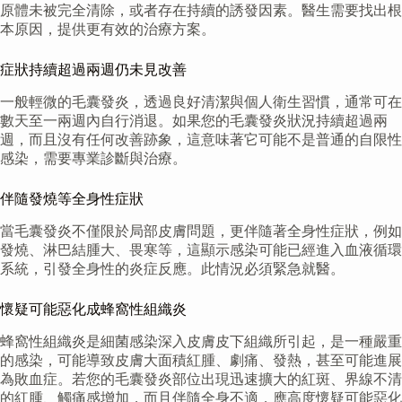
原體未被完全清除，或者存在持續的誘發因素。醫生需要找出根
本原因，提供更有效的治療方案。
症狀持續超過兩週仍未見改善
一般輕微的毛囊發炎，透過良好清潔與個人衛生習慣，通常可在
數天至一兩週內自行消退。如果您的毛囊發炎狀況持續超過兩
週，而且沒有任何改善跡象，這意味著它可能不是普通的自限性
感染，需要專業診斷與治療。
伴隨發燒等全身性症狀
當毛囊發炎不僅限於局部皮膚問題，更伴隨著全身性症狀，例如
發燒、淋巴結腫大、畏寒等，這顯示感染可能已經進入血液循環
系統，引發全身性的炎症反應。此情況必須緊急就醫。
懷疑可能惡化成蜂窩性組織炎
蜂窩性組織炎是細菌感染深入皮膚皮下組織所引起，是一種嚴重
的感染，可能導致皮膚大面積紅腫、劇痛、發熱，甚至可能進展
為敗血症。若您的毛囊發炎部位出現迅速擴大的紅斑、界線不清
的紅腫、觸痛感增加，而且伴隨全身不適，應高度懷疑可能惡化