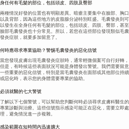
身任何有毛髮的部位，包括頭皮、四肢及臀部
兩種情況好發的位置也有明顯差異。暗瘡主要集中在臉部、胸口
以及背部，因為這些地方的皮脂腺分泌特別旺盛。毛囊發炎則可
以發生在全身任何有毛髮的部位，包括頭皮、四肢、臀部，甚至
臉部毛囊發炎也十分常見。所以，若您在這些部位發現類似毛囊
發炎症狀，就要多加留意了。
何時應尋求專業協助？警惕毛囊發炎的惡化信號
當您發現皮膚出現毛囊發炎症狀時，通常輕微個案可自行好轉，
但是，有時候這些表面狀況可能是身體發出警號。我們需要留意
一些重要的惡化信號，特別是當毛囊發炎在面部或其他部位持續
或惡化時，表示您的身體需要專業的協助。
必須就醫的七大警號
了解以下七個警號，可以幫助您判斷何時必須尋求皮膚科醫生的
專業診斷與治療。這些信號指示感染可能正在惡化，需要立即處
理，避免情況進一步複雜。
感染範圍在短時間內迅速擴大