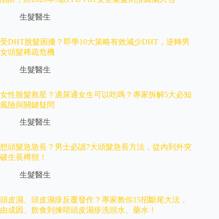
生髮醫生
受DHT脫髮困擾？即學10大策略有效減少DHT，逆轉男
女頭髮稀疏危機
生髮醫生
女性脫髮救星？適尿通女生可以吃嗎？專家拆解5大必知
風險與關鍵疑問
生髮醫生
想頭髮急急長？男士必讀7大頭髮急長方法，從內到外突
破生長樽頸！
生髮醫生
頭皮濕、頭皮濕疹反覆發作？專家教你15招斷尾大法，
由成因、飲食到揀啱頭皮濕疹洗頭水、藥水！