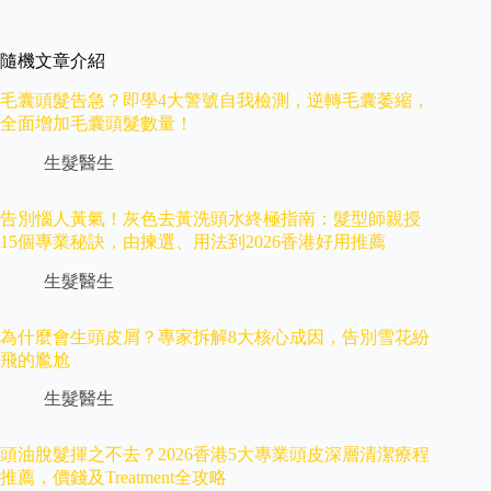
隨機文章介紹
毛囊頭髮告急？即學4大警號自我檢測，逆轉毛囊萎縮，
全面增加毛囊頭髮數量！
生髮醫生
告別惱人黃氣！灰色去黃洗頭水終極指南：髮型師親授
15個專業秘訣，由揀選、用法到2026香港好用推薦
生髮醫生
為什麼會生頭皮屑？專家拆解8大核心成因，告別雪花紛
飛的尷尬
生髮醫生
頭油脫髮揮之不去？2026香港5大專業頭皮深層清潔療程
推薦，價錢及Treatment全攻略