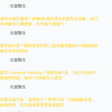
生髮醫生
扁頭令髮型扁塌？終極8款扁頭適合的髮型全攻略，由日
常綁髮到心機燙髮，告別扁平後腦勺！
生髮醫生
驚存副作用？藥師深度剖析二硫化硒洗髮精4大風險與終
極安全使用指南
生髮醫生
驚恐 Finasteride Shedding？專家拆解1週、3個月到6個月
恢復時間線，教你5大策略安心渡過！
生髮醫生
頭髮又細又軟，扁塌無力？即學12招「頭髮細軟改善」
終極指南，告別扁塌重塑豐盈感髮型