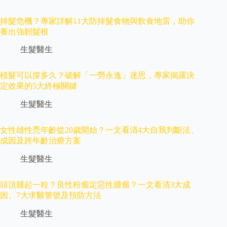
掉髮危機？專家詳解11大防掉髮食物與飲食地雷，助你
養出強韌髮根
生髮醫生
植髮可以撐多久？破解「一勞永逸」迷思，專家揭露決
定效果的5大終極關鍵
生髮醫生
女性雄性禿年齡從20歲開始？一文看清4大自我判斷法、
成因及跨年齡治療方案
生髮醫生
頭頂腫起一粒？良性粉瘤定惡性腫瘤？一文看清3大成
因、7大求醫警號及預防方法
生髮醫生