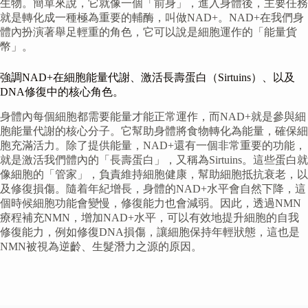
生物。簡單來說，它就像一個「前身」，進入身體後，主要任務
就是轉化成一種極為重要的輔酶，叫做NAD+。NAD+在我們身
體內扮演著舉足輕重的角色，它可以說是細胞運作的「能量貨
幣」。
強調NAD+在細胞能量代謝、激活長壽蛋白（Sirtuins）、以及
DNA修復中的核心角色。
身體內每個細胞都需要能量才能正常運作，而NAD+就是參與細
胞能量代謝的核心分子。它幫助身體將食物轉化為能量，確保細
胞充滿活力。除了提供能量，NAD+還有一個非常重要的功能，
就是激活我們體內的「長壽蛋白」，又稱為Sirtuins。這些蛋白就
像細胞的「管家」，負責維持細胞健康，幫助細胞抵抗衰老，以
及修復損傷。隨着年紀增長，身體的NAD+水平會自然下降，這
個時候細胞功能會變慢，修復能力也會減弱。因此，透過NMN
療程補充NMN，增加NAD+水平，可以有效地提升細胞的自我
修復能力，例如修復DNA損傷，讓細胞保持年輕狀態，這也是
NMN被視為逆齡、生髮潛力之源的原因。