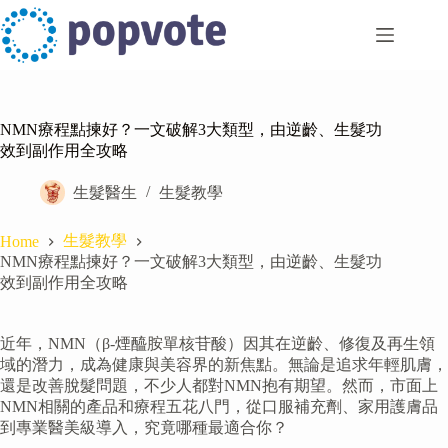
Skip
to
content
NMN療程點揀好？一文破解3大類型，由逆齡、生髮功
效到副作用全攻略
生髮醫生
生髮教學
生髮教學
Home
NMN療程點揀好？一文破解3大類型，由逆齡、生髮功
效到副作用全攻略
近年，NMN（β-煙醯胺單核苷酸）因其在逆齡、修復及再生領
域的潛力，成為健康與美容界的新焦點。無論是追求年輕肌膚，
還是改善脫髮問題，不少人都對NMN抱有期望。然而，市面上
NMN相關的產品和療程五花八門，從口服補充劑、家用護膚品
到專業醫美級導入，究竟哪種最適合你？