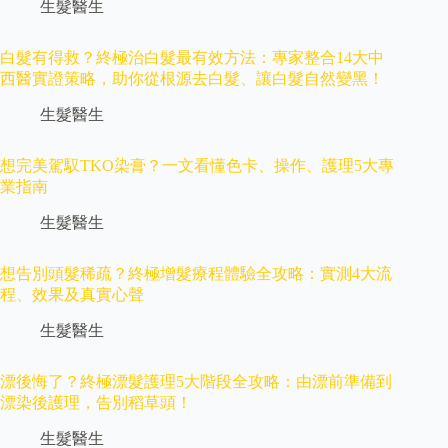
生髮醫生
白髮有得救？終極治白髮最有效方法：專家整合14大中
西醫實證策略，助你從根源去白髮、讓白髮自然變黑！
生髮醫生
想完美駕馭TKO染膏？一文看懂色卡、操作、護理5大專
業指南
生髮醫生
想告別頭髮稀疏？終極增髮療程體驗全攻略：實測4大流
程、效果及真實心聲
生髮醫生
漂後悔了？終極漂髮護理5大階段全攻略：由漂前準備到
漂染後護理，告別稻草頭！
生髮醫生