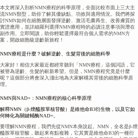
本文將深入剖析NMN療程的科學原理，全面比較市面上三大主
流NMN類型，助你了解其優缺點、功效與適用情況。我們將探
討NMN如何在細胞層面發揮逆齡、激活毛囊再生、改善膚質的
實證應用，並詳細羅列選擇NMN療程時的必讀注意事項與潛在
副作用。立即閱讀，助你輕鬆選擇最符合個人需求的NMN方
案，開啟細胞級逆齡新旅程！
NMN療程是什麼？破解逆齡、生髮背後的細胞科學
大家好！相信大家最近都經常聽到「NMN療程」這個詞語，它
被譽為逆齡、生髮的嶄新希望。但是，NMN療程究竟是什麼
呢？這個部分將會深入淺出地為大家解構其背後的細胞科學原
理。
NMN與NAD+：NMN療程的核心科學原理
解釋NMN（β-煙醯胺單核苷酸）是維他命B3衍生物，以及它如
何轉化為關鍵輔酶NAD+。
要理解NMN療程，我們先從NMN本身說起。NMN，全名是β-煙
醯胺單核苷酸，聽起來有點複雜，它其實是維他命B3的一種衍