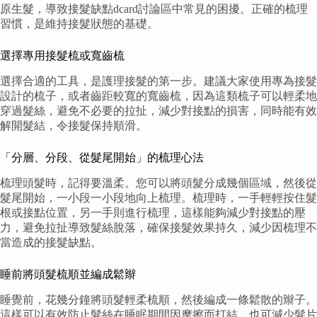
原生髮，導致接髮缺點dcard討論區中常見的困擾。正確的梳理
習慣，是維持接髮狀態的基礎。
選擇專用接髮梳或寬齒梳
選擇合適的工具，是護理接髮的第一步。建議大家使用專為接髮
設計的梳子，或者齒距較寬的寬齒梳，因為這類梳子可以輕柔地
穿過髮絲，避免不必要的拉扯，減少對接點的損害，同時能有效
解開髮結，令接髮保持順滑。
「分層、分段、從髮尾開始」的梳理心法
梳理頭髮時，記得要溫柔。您可以將頭髮分成幾個區域，然後從
髮尾開始，一小段一小段地向上梳理。梳理時，一手輕輕按住髮
根或接點位置，另一手則進行梳理，這樣能夠減少對接點的壓
力，避免拉扯導致髮絲脫落，確保接髮效果持久，減少因梳理不
當造成的接髮缺點。
睡前將頭髮梳順並編成鬆辮
睡覺前，花幾分鐘將頭髮輕柔梳順，然後編成一條鬆散的辮子。
這樣可以有效防止髮絲在睡眠期間因摩擦而打結，也可減少髮片