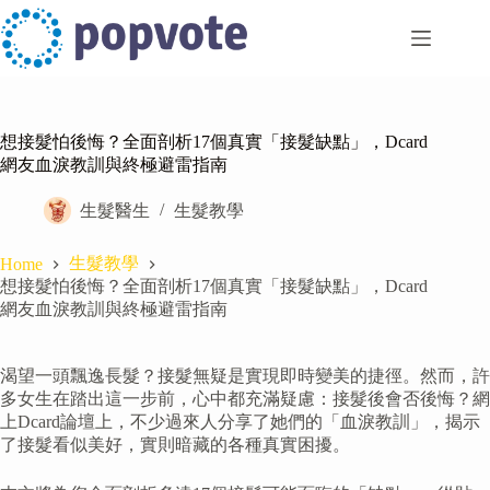
Skip
to
content
想接髮怕後悔？全面剖析17個真實「接髮缺點」，Dcard
網友血淚教訓與終極避雷指南
生髮醫生
生髮教學
生髮教學
Home
想接髮怕後悔？全面剖析17個真實「接髮缺點」，Dcard
網友血淚教訓與終極避雷指南
渴望一頭飄逸長髮？接髮無疑是實現即時變美的捷徑。然而，許
多女生在踏出這一步前，心中都充滿疑慮：接髮後會否後悔？網
上Dcard論壇上，不少過來人分享了她們的「血淚教訓」，揭示
了接髮看似美好，實則暗藏的各種真實困擾。