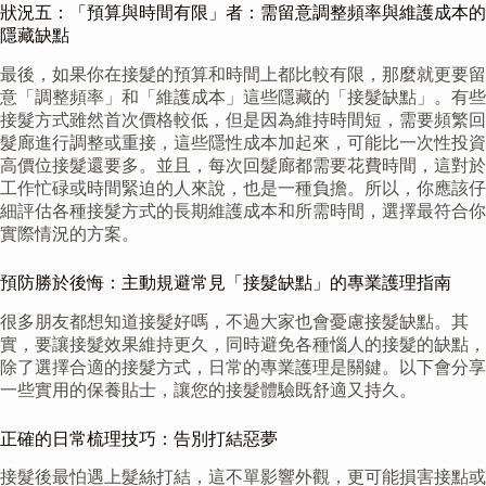
狀況五：「預算與時間有限」者：需留意調整頻率與維護成本的
隱藏缺點
最後，如果你在接髮的預算和時間上都比較有限，那麼就更要留
意「調整頻率」和「維護成本」這些隱藏的「接髮缺點」。有些
接髮方式雖然首次價格較低，但是因為維持時間短，需要頻繁回
髮廊進行調整或重接，這些隱性成本加起來，可能比一次性投資
高價位接髮還要多。並且，每次回髮廊都需要花費時間，這對於
工作忙碌或時間緊迫的人來說，也是一種負擔。所以，你應該仔
細評估各種接髮方式的長期維護成本和所需時間，選擇最符合你
實際情況的方案。
預防勝於後悔：主動規避常見「接髮缺點」的專業護理指南
很多朋友都想知道接髮好嗎，不過大家也會憂慮接髮缺點。其
實，要讓接髮效果維持更久，同時避免各種惱人的接髮的缺點，
除了選擇合適的接髮方式，日常的專業護理是關鍵。以下會分享
一些實用的保養貼士，讓您的接髮體驗既舒適又持久。
正確的日常梳理技巧：告別打結惡夢
接髮後最怕遇上髮絲打結，這不單影響外觀，更可能損害接點或