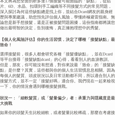
本文將為您全面剖析多達17個接髮可能面臨的「缺點」，從貼
片、6D、水晶、扣環到手工編織等不同接髮方式的常見問題，
深入探討為何這些缺點總是找上你，並結合Dcard網友的親身經
歷與專業建議，助您預先評估個人風險，學懂終極避雷指南。無
論您是新手想接髮，還是正被接髮問題困擾，這份指南都將讓您
做出最明智的決定，告別後悔，真正擁抱理想中的秀髮。
【個人化風險評估】你的生活習慣，決定了哪種「接髮缺點」最
致命！
選擇接髮前，很多人都會研究各種「接髮優缺點」，並在Dcard
等平台搜尋「接髮缺點dcard」的心得，看看別人的血淚教訓。
但是，朋友，你可能沒有想過，對你來說最「致命」的「接髮缺
點」是什麼？其實，這些都與你的個人生活習慣息息相關。因為
每個人的髮質、頭皮狀況以及日常活動都不同，所以適合別人的
接髮方式，並不一定「接髮好嗎」適合你。我們現在一起來檢視
一下，你的情況會遇到哪種接髮挑戰。
狀況一：「細軟髮質」或「髮量偏少」者：承重力與隱藏度是最
大挑戰
如果你的頭髮天生比較細軟，或者髮量比較稀疏，那麼在考慮接