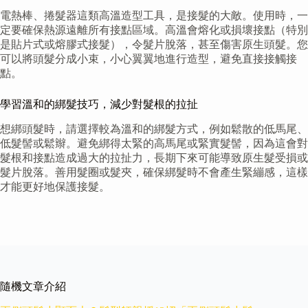
電熱棒、捲髮器這類高溫造型工具，是接髮的大敵。使用時，一
定要確保熱源遠離所有接點區域。高溫會熔化或損壞接點（特別
是貼片式或熔膠式接髮），令髮片脫落，甚至傷害原生頭髮。您
可以將頭髮分成小束，小心翼翼地進行造型，避免直接接觸接
點。
學習溫和的綁髮技巧，減少對髮根的拉扯
想綁頭髮時，請選擇較為溫和的綁髮方式，例如鬆散的低馬尾、
低髮髻或鬆辮。避免綁得太緊的高馬尾或緊實髮髻，因為這會對
髮根和接點造成過大的拉扯力，長期下來可能導致原生髮受損或
髮片脫落。善用髮圈或髮夾，確保綁髮時不會產生緊繃感，這樣
才能更好地保護接髮。
隨機文章介紹