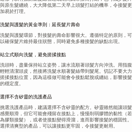
與原生髮纏繞，大大降低第二天早上頭髮打結的機率，令接髮更
加易於打理。
洗髮與護髮的黃金準則：延長髮片壽命
洗髮與護髮環節，對接髮的壽命影響很大。遵循特定的原則，可
以確保髮片維持最佳狀態，同時避免多種接髮的缺點出現。
站立式順向洗髮，避免搓揉接點
洗頭時，盡量保持站立姿勢，讓水流順著頭髮方向沖洗。用指腹
輕輕清潔頭皮，然後將洗髮水順著髮絲帶到髮尾。切記不要大力
搓揉接點位置，因為這樣做可能會令接點鬆脫或纏結，影響接髮
的穩定度。
選擇不含矽靈的洗護產品
挑選洗護產品時，建議選擇不含矽靈的配方。矽靈雖然能讓頭髮
感覺順滑，但它可能會殘留在接點上，慢慢削弱膠體的黏性（若
為膠類接髮），或者使接點變得滑溜，進而影響接髮的穩固性。
選擇清爽型的產品，可以讓接點更牢固，令接髮更耐用。