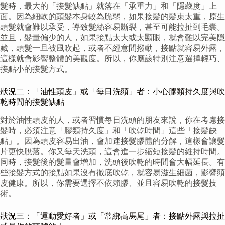
髮時，最大的「接髮缺點」就落在「承重力」和「隱藏度」上
面。因為細軟的頭髮本身較為脆弱，如果接髮的髮束太重，原生
頭髮就會難以承受，導致髮絲容易斷裂，甚至可能拉扯到毛囊。
並且，髮量偏少的人，如果接點太大或太顯眼，就會難以完美隱
藏，頭髮一旦被風吹起，或者不經意間撥動，接點就容易外露，
這樣就會影響整體的美觀度。所以，你應該特別注意選擇輕巧、
接點小的接髮方式。
狀況二：「油性頭皮」或「每日洗頭」者：小心膠類持久度與吹
乾時間的接髮缺點
對於油性頭皮的人，或者習慣每日洗頭的朋友來說，你在考慮接
髮時，必須注意「膠類持久度」和「吹乾時間」這些「接髮缺
點」。因為頭皮容易出油，會加速接髮膠體的分解，這樣會讓髮
片更快脫落。你又每天洗頭，這會進一步縮短接髮的維持時間。
同時，接髮後的髮量會增加，洗頭後吹乾的時間會大幅延長。有
些接髮方式的接點如果沒有徹底吹乾，就容易滋生細菌，影響頭
皮健康。所以，你需要選擇不依賴膠、並且容易吹乾的接髮技
術。
狀況三：「運動愛好者」或「常綁高馬尾」者：接點外露與拉扯