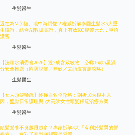
生髮醫生
還在為M字額、地中海煩惱？權威拆解泰國生髮水5大重
生鐵證，結合AI數據實證，真正有效KO脫髮元兇，重拾
濃密！
生髮醫生
【洗頭水消委會2026】近7成含致敏物！必睇16款5星滿
分安全推薦（附防脫髮／無矽／去頭皮實測攻略）
生髮醫生
【女人頭髮稀疏】終極自救全攻略：剖析10大根本原
因，盤點日常護理與5大高效女性頭髮稀疏治療方案
生髮醫生
頭髮營養不良越甩越多？專家拆解8大「有利於髮質的營
養素」，食對了養出強韌豐盈秀髮