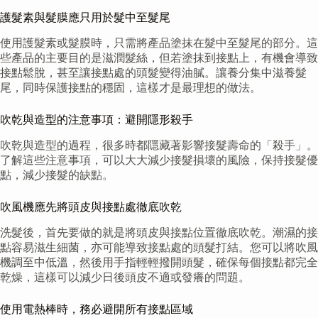
護髮素與髮膜應只用於髮中至髮尾
使用護髮素或髮膜時，只需將產品塗抹在髮中至髮尾的部分。這
些產品的主要目的是滋潤髮絲，但若塗抹到接點上，有機會導致
接點鬆脫，甚至讓接點處的頭髮變得油膩。讓養分集中滋養髮
尾，同時保護接點的穩固，這樣才是最理想的做法。
吹乾與造型的注意事項：避開隱形殺手
吹乾與造型的過程，很多時都隱藏著影響接髮壽命的「殺手」。
了解這些注意事項，可以大大減少接髮損壞的風險，保持接髮優
點，減少接髮的缺點。
吹風機應先將頭皮與接點處徹底吹乾
洗髮後，首先要做的就是將頭皮與接點位置徹底吹乾。潮濕的接
點容易滋生細菌，亦可能導致接點處的頭髮打結。您可以將吹風
機調至中低溫，然後用手指輕輕撥開頭髮，確保每個接點都完全
乾燥，這樣可以減少日後頭皮不適或發癢的問題。
使用電熱棒時，務必避開所有接點區域