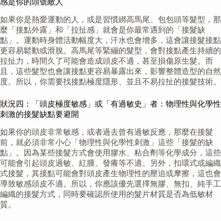
感是你的頭號敵人
如果你是熱愛運動的人，或是習慣綁高馬尾、包包頭等髮型，那
麼「接點外露」和「拉扯感」就會是你最常遇到的「接髮缺
點」。運動時身體活動幅度大，汗水也會增多，這會讓接髮接點
更容易鬆動或滑脫。高馬尾等緊繃的髮型，會對接點產生持續的
拉扯力，時間久了可能會造成頭皮不適，甚至損傷原生髮。而
且，這些髮型也會讓接點更容易暴露出來，影響整體造型的自然
度。所以，你需要找接點極度隱形、並且不易拉扯的接髮技術。
狀況四：「頭皮極度敏感」或「有過敏史」者：物理性與化學性
刺激的接髮缺點要避開
如果你的頭皮非常敏感，或者過去曾有過敏反應，那麼在接髮
前，就必須非常小心「物理性與化學性刺激」這些「接髮的缺
點」。因為某些接髮方式會使用膠水、粘合劑等化學成分，這些
可能會引起頭皮過敏、紅腫、發癢等不適。另外，扣環式或編織
式接髮，其接點可能會對頭皮產生物理性的壓迫或摩擦，這也會
導致敏感頭皮不適。所以，你應該優先選擇無膠、無扣、純手工
編織的接髮方式，同時要確認所使用的髮片材質是否為低敏材
質。