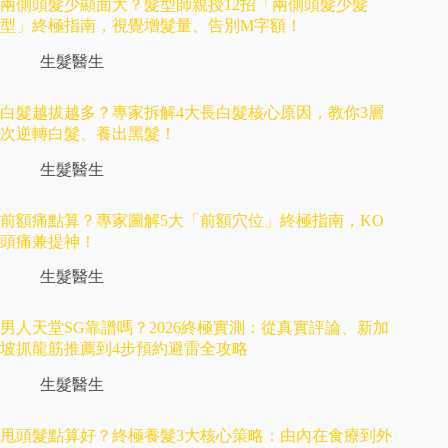
兩側頭髮少顯面大？髮型師親授12招「兩側頭髮少髮
型」終極指南，視覺增髮量、告別M字額！
生髮醫生
白髮越拔越多？專家拆解4大長白髮核心原因，教你3層
次逆轉白髮、養出黑髮！
生髮醫生
前額痛點算？專家圖解5大「前額穴位」終極指南，KO
頭痛兼提神！
生髮醫生
男人天堂SG靠譜嗎？2026終極實測：從真實評論、新加
坡抓龍筋推薦到4步預約避雷全攻略
生髮醫生
甩頭髮點算好？終極養髮3大核心策略：由內在食療到外