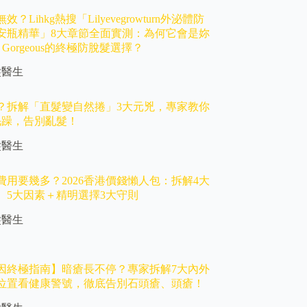
？Lihkg熱搜「Lilyevegrowturn外泌體防
安瓶精華」8大章節全面實測：為何它會是妳
w Gorgeous的終極防脫髮選擇？
髮醫生
？拆解「直髮變自然捲」3大元兇，專家教你
毛躁，告別亂髮！
髮醫生
費用要幾多？2026香港價錢懶人包：拆解4大
、5大因素＋精明選擇3大守則
髮醫生
因終極指南】暗瘡長不停？專家拆解7大內外
位置看健康警號，徹底告別石頭瘡、頭瘡！