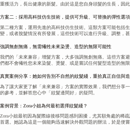
重獲活力，長出健康的新髮。由於這是您自身頭髮的生長，因此
方案二：採用高科技仿生技術，提供可升級、可替換的彈性選項
第二種方案，運用先進的高科技仿生技術。這類方案可能包括生
變，或者脫髮情況有所發展，這些技術可以進行升級、調整，甚
強調無創無痛，無需犧牲未來染燙、造型的無限可能性
我們的「未來兼容」增髮方案，大多強調無創無痛。這些方案避
們都不會犧牲您未來染髮、燙髮、或是嘗試任何髮型造型的無限
真實案例分享：她如何告別不自然的紋髮綫，重拾真正自信與造
為了讓大家更了解「未來兼容」方案的實際效果，我們想分享一
的參考，並解答您心中「紋髮邊間好」的疑問。
案例背景：Zora小姐為何最初選擇紋髮綫？
Zora小姐最初因為髮際線後移問題感到困擾，尤其額角處的
首選。她認為這是一個能夠迅速解決外觀問題的辦法，於是便嘗