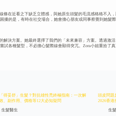
髮的線條在近看之下缺乏立體感，與她原生頭髮的毛流感格格不入
困擾的是，有時在社交場合，她會擔心朋友或同事察覺到她髮際
自然的解決方案。她最終選擇了我們的「未來兼容」方案。透過激
嘗試各種髮型，不必擔心髮際線會顯得突兀。Zora小姐重拾了
「得妥舒」生髮？對抗雄性禿終極指南：一次解
頭皮問題
效、副作用、價格等12大必知疑問
2026香
生髮醫生
生