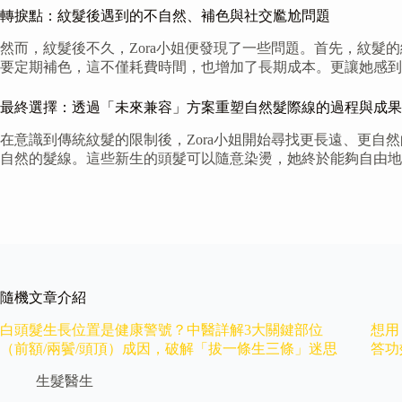
轉捩點：紋髮後遇到的不自然、補色與社交尷尬問題
然而，紋髮後不久，Zora小姐便發現了一些問題。首先，紋
要定期補色，這不僅耗費時間，也增加了長期成本。更讓她感到
最終選擇：透過「未來兼容」方案重塑自然髮際線的過程與成果
在意識到傳統紋髮的限制後，Zora小姐開始尋找更長遠、更
自然的髮線。這些新生的頭髮可以隨意染燙，她終於能夠自由地
隨機文章介紹
白頭髮生長位置是健康警號？中醫詳解3大關鍵部位
想用
（前額/兩鬢/頭頂）成因，破解「拔一條生三條」迷思
答功
生髮醫生