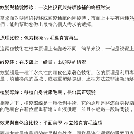
紋髮與植髮際線：一次性投資與持續修補的終極對決
當您面對髮際線後移或頭髮稀疏的困擾時，市面上主要有兩種
們，能夠幫助您做出最符合個人需求的選擇。
原理比較：色素模擬 vs 毛囊真實再生
這兩種技術在根本原理上有顯著不同，簡單來說，一個是視覺上
紋髮綫：在皮膚上「繪畫」出頭髮的錯覺
紋髮綫是一種半永久性的頭皮色素著色技術。它的原理是利用專
量，填補稀疏的區域，或者重塑髮際線。這種方法並非讓新頭髮
植髮際線：移植自身健康毛囊，長出真正頭髮
相較之下，植髮際線是一種微創手術。它的原理是將您自身後腦
的毛囊會在新位置重新建立血液供應，並且在經過一段時間後，
效果與自然度比較：平面美學 vs 立體真實毛流感
兩種方式最終呈現的效果與自然度，同樣是決定選擇的重要因素