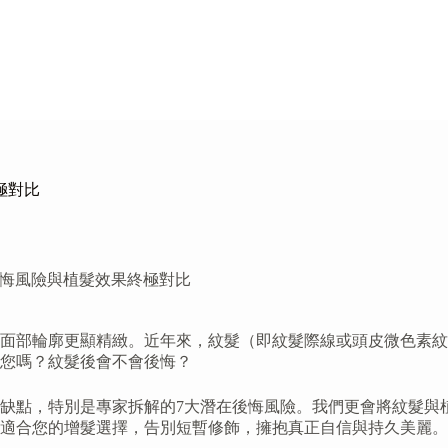
極對比
後悔風險與植髮效果終極對比
面部輪廓更顯精緻。近年來，紋髮（即紋髮際線或頭皮微色素紋
您嗎？紋髮後會不會後悔？
缺點，特別是專家拆解的7大潛在後悔風險。我們更會將紋髮與
適合您的增髮選擇，告別短暫修飾，擁抱真正自信與持久美麗。