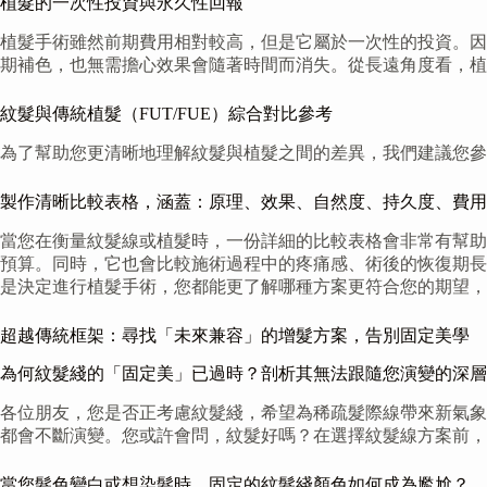
植髮的一次性投資與永久性回報
植髮手術雖然前期費用相對較高，但是它屬於一次性的投資。因
期補色，也無需擔心效果會隨著時間而消失。從長遠角度看，植
紋髮與傳統植髮（FUT/FUE）綜合對比參考
為了幫助您更清晰地理解紋髮與植髮之間的差異，我們建議您參
製作清晰比較表格，涵蓋：原理、效果、自然度、持久度、費用
當您在衡量紋髮線或植髮時，一份詳細的比較表格會非常有幫助
預算。同時，它也會比較施術過程中的疼痛感、術後的恢復期長
是決定進行植髮手術，您都能更了解哪種方案更符合您的期望，
超越傳統框架：尋找「未來兼容」的增髮方案，告別固定美學
為何紋髮綫的「固定美」已過時？剖析其無法跟隨您演變的深層
各位朋友，您是否正考慮紋髮綫，希望為稀疏髮際線帶來新氣象
都會不斷演變。您或許會問，紋髮好嗎？在選擇紋髮線方案前
當您髮色變白或想染髮時，固定的紋髮綫顏色如何成為尷尬？