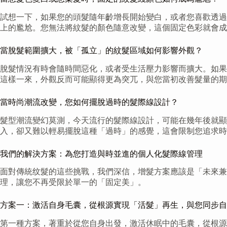
試想一下，如果您的頭髮隨年齡增長開始變白，或者您喜歡透過
上的尷尬。您無法將紋髮的顏色隨意改變，這個固定色彩就會成
當脫髮範圍擴大，被「孤立」的紋髮區域如何影響外觀？
脫髮情況有時會隨時間惡化，或者受生活壓力影響而擴大。如果
這樣一來，外觀反而可能顯得更為突兀，與您當初改善髮量的期
當時尚潮流改變，您如何擺脫過時的髮際線設計？
髮型潮流變幻莫測，今天流行的髮際線設計，可能在幾年後就
入，卻又難以輕易擺脫這種「過時」的感覺，這會限制您追求時
我們的解決方案：為您打造與時並進的個人化髮際線管理
面對傳統纹髮的這些挑戰，我們深信，增髮方案應該是「未來兼
理，讓您不再受限於單一的「固定美」。
方案一：激活自身毛囊，從根源實現「活髮」再生，與您同步自
第一種方案，著重於從您自身出發，激活休眠中的毛囊，從根源