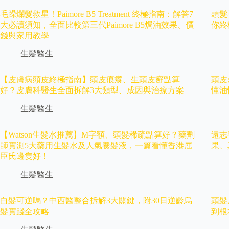
毛躁爛髮救星！Paimore B5 Treatment 終極指南：解答7
頭髮
大必讀須知，全面比較第三代Paimore B5焗油效果、價
你終
錢與家用教學
生髮醫生
【皮膚病頭皮終極指南】頭皮痕癢、生頭皮癬點算
頭皮
好？皮膚科醫生全面拆解3大類型、成因與治療方案
懂油
生髮醫生
【Watson生髮水推薦】M字額、頭髮稀疏點算好？藥劑
遠志
師實測5大藥用生髮水及人氣養髮液，一篇看懂香港屈
果、
臣氏邊隻好！
生髮醫生
白髮可逆嗎？中西醫整合拆解3大關鍵，附30日逆齡烏
頭髮
髮實踐全攻略
到根