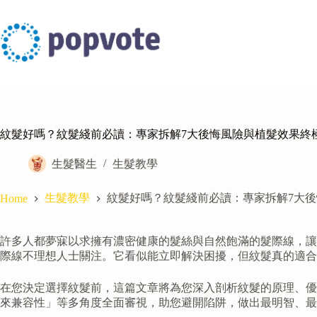
Skip
to
content
紋髮好嗎？紋髮綫前必讀：專家拆解7大後悔風險與植髮效果終
生髮醫生
生髮教學
生髮教學
紋髮好嗎？紋髮綫前必讀：專家拆解7大
Home
許多人都夢寐以求擁有濃密健康的髮絲與自然飽滿的髮際線，讓
際線不理想人士關注。它看似能立即解決困擾，但紋髮真的適合
在您決定選擇紋髮前，這篇文章將為您深入剖析紋髮的原理、優
來兼容性」等多角度全面審視，助您避開陷阱，做出最明智、最