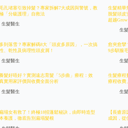
毛孔堵塞引致掉髮？專家拆解7大成因與警號，教
生髮精華無效
極「分級護理」自救法
脫髮頭皮
超越Gro
生髮醫生
生
多到落雪？專家解碼8大「頭皮多原因」，一次搞
愈夾愈攣
性、乾性及病理性頭皮屑！
9步馴服
生髮醫生
生
養髮好唔好？實測遠志育髮「5步曲」療程：效
生髮療程
真實用家評價與收費全面分析
療程收費
生髮醫生
生
扁塌女有救了！終極18招蓬鬆秘訣，由即時造型
【長瘡原
本養護，徹底告別扁塌髮根
成因，從