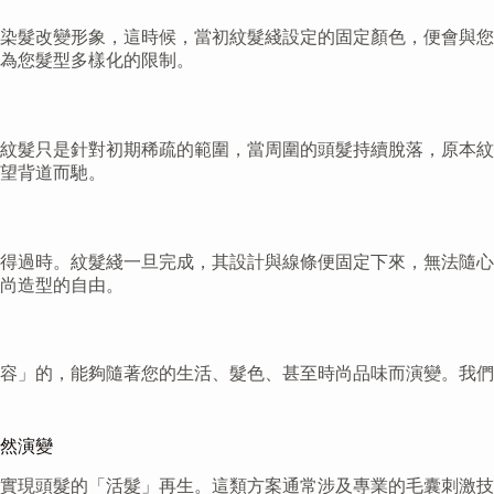
染髮改變形象，這時候，當初紋髮綫設定的固定顏色，便會與您
為您髮型多樣化的限制。
紋髮只是針對初期稀疏的範圍，當周圍的頭髮持續脫落，原本紋
望背道而馳。
顯得過時。紋髮綫一旦完成，其設計與線條便固定下來，無法隨
尚造型的自由。
容」的，能夠隨著您的生活、髮色、甚至時尚品味而演變。我們
然演變
實現頭髮的「活髮」再生。這類方案通常涉及專業的毛囊刺激技