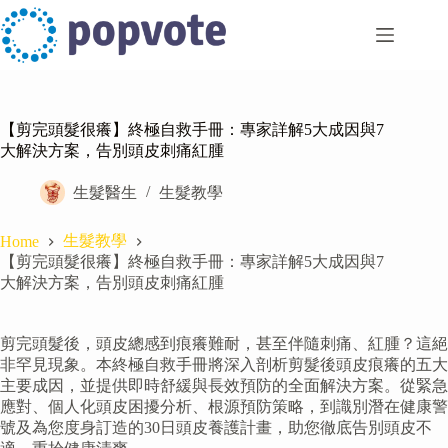
Skip
to
content
【剪完頭髮很癢】終極自救手冊：專家詳解5大成因與7
大解決方案，告別頭皮刺痛紅腫
生髮醫生
生髮教學
生髮教學
Home
【剪完頭髮很癢】終極自救手冊：專家詳解5大成因與7
大解決方案，告別頭皮刺痛紅腫
剪完頭髮後，頭皮總感到痕癢難耐，甚至伴隨刺痛、紅腫？這絕
非罕見現象。本終極自救手冊將深入剖析剪髮後頭皮痕癢的五大
主要成因，並提供即時舒緩與長效預防的全面解決方案。從緊急
應對、個人化頭皮困擾分析、根源預防策略，到識別潛在健康警
號及為您度身訂造的30日頭皮養護計畫，助您徹底告別頭皮不