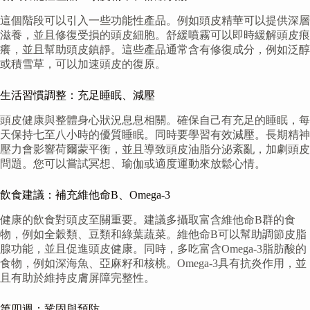
這個階段可以引入一些功能性產品。例如頭皮精華可以提供深層
滋養，並且修復受損的頭皮細胞。舒緩噴霧可以即時緩解頭皮痕
癢，並且幫助頭皮鎮靜。這些產品通常含有修復成分，例如泛醇
或積雪草，可以加速頭皮的復原。
生活習慣調整：充足睡眠、減壓
頭皮健康與整體身心狀況息息相關。確保自己有充足的睡眠，每
天保持七至八小時的優質睡眠。同時要學習有效減壓。長期精神
壓力會影響荷爾蒙平衡，並且導致頭皮油脂分泌紊亂，加劇頭皮
問題。您可以嘗試冥想、瑜伽或適度運動來放鬆心情。
飲食建議：補充維他命B、Omega-3
健康的飲食對頭皮至關重要。建議多攝取富含維他命B群的食
物，例如全穀類、豆類和綠葉蔬菜。維他命B可以幫助調節皮脂
腺功能，並且促進頭皮健康。同時，多吃富含Omega-3脂肪酸的
食物，例如深海魚、亞麻籽和核桃。Omega-3具有抗炎作用，並
且有助於維持皮膚屏障完整性。
第四週：鞏固與預防