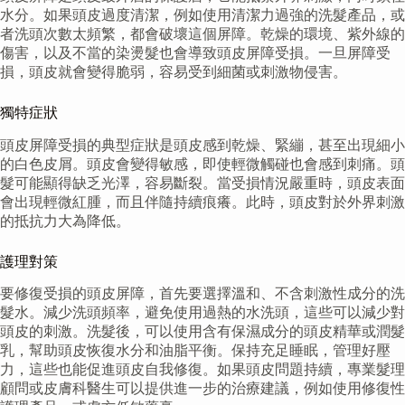
水分。如果頭皮過度清潔，例如使用清潔力過強的洗髮產品，或
者洗頭次數太頻繁，都會破壞這個屏障。乾燥的環境、紫外線的
傷害，以及不當的染燙髮也會導致頭皮屏障受損。一旦屏障受
損，頭皮就會變得脆弱，容易受到細菌或刺激物侵害。
獨特症狀
頭皮屏障受損的典型症狀是頭皮感到乾燥、緊繃，甚至出現細小
的白色皮屑。頭皮會變得敏感，即使輕微觸碰也會感到刺痛。頭
髮可能顯得缺乏光澤，容易斷裂。當受損情況嚴重時，頭皮表面
會出現輕微紅腫，而且伴隨持續痕癢。此時，頭皮對於外界刺激
的抵抗力大為降低。
護理對策
要修復受損的頭皮屏障，首先要選擇溫和、不含刺激性成分的洗
髮水。減少洗頭頻率，避免使用過熱的水洗頭，這些可以減少對
頭皮的刺激。洗髮後，可以使用含有保濕成分的頭皮精華或潤髮
乳，幫助頭皮恢復水分和油脂平衡。保持充足睡眠，管理好壓
力，這些也能促進頭皮自我修復。如果頭皮問題持續，專業髮理
顧問或皮膚科醫生可以提供進一步的治療建議，例如使用修復性