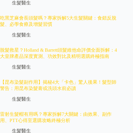
生髮醫生
吃黑芝麻會長頭髮嗎？專家拆解5大生髮關鍵：食錯反脫
髮、必學食療及增髮習慣
生髮醫生
脫髮救星？Holland & Barrett頭髮維他命評價全面拆解：4
大皇牌產品深度實測、功效對比及精明選購終極指南
生髮醫生
【昆布染髮副作用】揭秘4大「卡色」驚人後果！髮型師
警告：用昆布染髮膏或洗頭水前必讀
生髮醫生
雷射生髮帽有用嗎？專家拆解7大關鍵：由效果、副作
用、PTT心得至選購攻略終極分析
生髮醫生