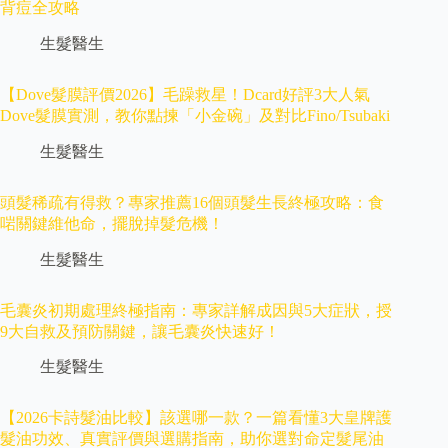
背痘全攻略
生髮醫生
【Dove髮膜評價2026】毛躁救星！Dcard好評3大人氣
Dove髮膜實測，教你點揀「小金碗」及對比Fino/Tsubaki
生髮醫生
頭髮稀疏有得救？專家推薦16個頭髮生長終極攻略：食
啱關鍵維他命，擺脫掉髮危機！
生髮醫生
毛囊炎初期處理終極指南：專家詳解成因與5大症狀，授
9大自救及預防關鍵，讓毛囊炎快速好！
生髮醫生
【2026卡詩髮油比較】該選哪一款？一篇看懂3大皇牌護
髮油功效、真實評價與選購指南，助你選對命定髮尾油