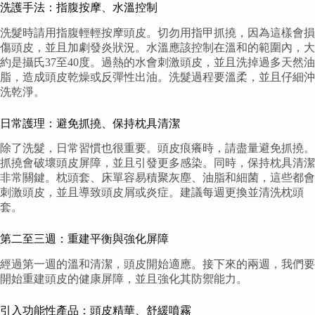
洗護手法：指腹按摩、水溫控制
洗髮時請用指腹輕輕按摩頭皮。切勿用指甲抓撓，因為這樣會損
傷頭皮，並且加劇發炎狀況。水溫應該控制在溫和的範圍內，大
約是攝氏37至40度。過熱的水會刺激頭皮，並且洗掉過多天然油
脂，造成頭皮乾燥或反彈性出油。洗髮過程要溫柔，並且仔細沖
洗乾淨。
日常護理：避免抓撓、保持枕具清潔
除了洗髮，日常習慣也很重要。頭皮痕癢時，請盡量避免抓撓。
抓撓會破壞頭皮屏障，並且引發更多感染。同時，保持枕具清潔
非常關鍵。枕頭套、床單容易積聚灰塵、油脂和細菌，這些都會
刺激頭皮，並且導致頭皮屑或炎症。建議每週更換並清洗枕頭
套。
第二至三週：重建平衡與強化屏障
經過第一週的溫和清潔，頭皮開始適應。接下來的兩週，我們要
開始重建頭皮的健康屏障，並且強化其防禦能力。
引入功能性產品：頭皮精華、舒緩噴霧