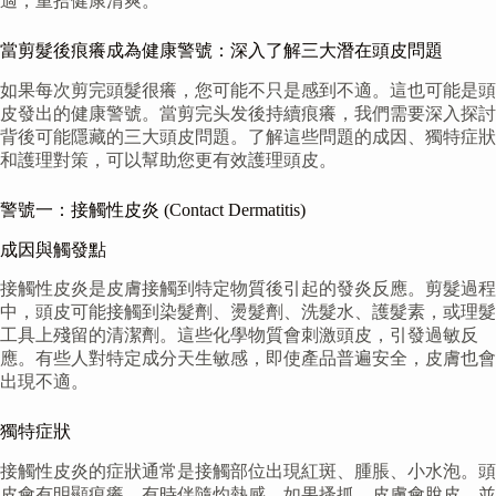
適，重拾健康清爽。
當剪髮後痕癢成為健康警號：深入了解三大潛在頭皮問題
如果每次剪完頭髮很癢，您可能不只是感到不適。這也可能是頭
皮發出的健康警號。當剪完头发後持續痕癢，我們需要深入探討
背後可能隱藏的三大頭皮問題。了解這些問題的成因、獨特症狀
和護理對策，可以幫助您更有效護理頭皮。
警號一：接觸性皮炎 (Contact Dermatitis)
成因與觸發點
接觸性皮炎是皮膚接觸到特定物質後引起的發炎反應。剪髮過程
中，頭皮可能接觸到染髮劑、燙髮劑、洗髮水、護髮素，或理髮
工具上殘留的清潔劑。這些化學物質會刺激頭皮，引發過敏反
應。有些人對特定成分天生敏感，即使產品普遍安全，皮膚也會
出現不適。
獨特症狀
接觸性皮炎的症狀通常是接觸部位出現紅斑、腫脹、小水泡。頭
皮會有明顯痕癢，有時伴隨灼熱感。如果搔抓，皮膚會脫皮，並