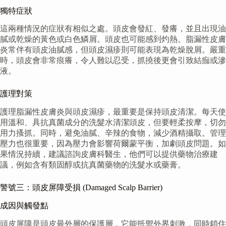
獨特症狀
這兩種情況的症狀有相似之處。頭皮會發紅、發癢，並且出現油
膩或乾燥的黃色或白色鱗屑。頭皮也可能感到灼熱。脂漏性皮膚
炎常伴有頭皮油膩感，但頭皮濕疹則可能表現為乾燥脫屑。嚴重
時，頭皮會非常痕癢，令人難以忍受，抓撓後更會引致結痂或滲
液。
護理對策
護理脂漏性皮膚炎與頭皮濕疹，最重要是保持頭皮清潔。每天使
用溫和、具抗真菌成分的洗髮水清潔頭皮，但要輕柔按摩，切勿
用力搔抓。同時，避免油膩、辛辣的食物，減少酒精攝取。管理
壓力也很重要，因為壓力會影響荷爾蒙平衡，加劇頭皮問題。如
果情況持續，建議諮詢皮膚科醫生，他們可以提供藥物治療建
議，例如含有類固醇或抗真菌藥物的洗髮水或藥膏。
警號三：頭皮屏障受損 (Damaged Scalp Barrier)
成因與觸發點
頭皮屏障是頭皮最外層的保護層，它能抵禦外界刺激，同時鎖住