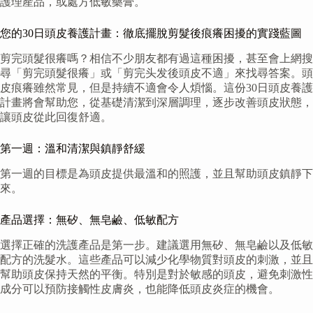
護理產品，或處方低敏藥膏。
您的30日頭皮養護計畫：徹底擺脫剪髮後痕癢困擾的實踐藍圖
剪完頭髮很癢嗎？相信不少朋友都有過這種困擾，甚至會上網搜
尋「剪完頭髮很癢」或「剪完头发後頭皮不適」來找尋答案。頭
皮痕癢雖然常見，但是持續不適會令人煩惱。這份30日頭皮養護
計畫將會幫助您，從基礎清潔到深層調理，逐步改善頭皮狀態，
讓頭皮從此回復舒適。
第一週：溫和清潔與鎮靜舒緩
第一週的目標是為頭皮提供最溫和的照護，並且幫助頭皮鎮靜下
來。
產品選擇：無矽、無皂鹼、低敏配方
選擇正確的洗護產品是第一步。建議選用無矽、無皂鹼以及低敏
配方的洗髮水。這些產品可以減少化學物質對頭皮的刺激，並且
幫助頭皮保持天然的平衡。特別是對於敏感的頭皮，避免刺激性
成分可以預防接觸性皮膚炎，也能降低頭皮炎症的機會。