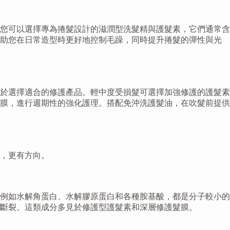
您可以選擇專為捲髮設計的滋潤型洗髮精與護髮素，它們通常含
幫助您在日常造型時更好地控制毛躁，同時提升捲髮的彈性與光
於選擇適合的修護產品。輕中度受損髮可選擇加強修護的護髮素
膜，進行週期性的強化護理。搭配免沖洗護髮油，在吹髮前提供
，更有方向。
例如水解角蛋白、水解膠原蛋白和各種胺基酸，都是分子較小的
斷裂。這類成分多見於修護型護髮素和深層修護髮膜。