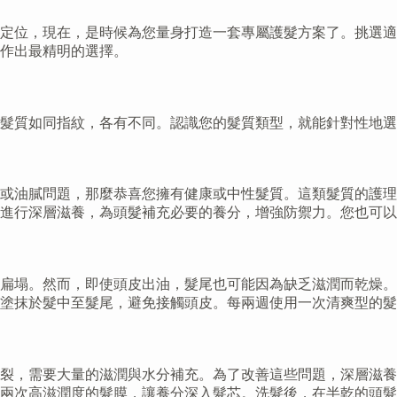
定位，現在，是時候為您量身打造一套專屬護髮方案了。挑選適
作出最精明的選擇。
。髮質如同指紋，各有不同。認識您的髮質類型，就能針對性地
或油膩問題，那麼恭喜您擁有健康或中性髮質。這類髮質的護理
進行深層滋養，為頭髮補充必要的養分，增強防禦力。您也可以
扁塌。然而，即使頭皮出油，髮尾也可能因為缺乏滋潤而乾燥。
塗抹於髮中至髮尾，避免接觸頭皮。每兩週使用一次清爽型的髮
裂，需要大量的滋潤與水分補充。為了改善這些問題，深層滋養
兩次高滋潤度的髮膜，讓養分深入髮芯。洗髮後，在半乾的頭髮