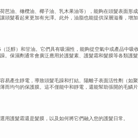
荷芭油、橄欖油、椰子油、乳木果油等），能夠在頭髮表面形成
讓頭髮看起來更加有光澤。此外，油脂也能提供深層滋養，增加
5（泛醇）和甘油。它們具有吸濕性，能夠從空氣中或產品中吸
躁。保濕劑通常會廣泛應用於護髮素、護髮霜和髮膜等各類護髮
容易產生靜電，導致頭髮毛躁和打結。陽離子表面活性劑（如聚
薄而均勻的保護膜。這不僅能中和靜電，還能幫助張開的毛鱗片
選用護髮霜還是髮膜，以及如何將它們融入您的護髮日常。