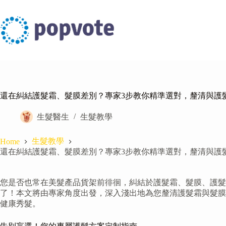
Skip
to
content
還在糾結護髮霜、髮膜差別？專家3步教你精準選對，釐清與護
生髮醫生
生髮教學
生髮教學
Home
還在糾結護髮霜、髮膜差別？專家3步教你精準選對，釐清與護
您是否也常在美髮產品貨架前徘徊，糾結於護髮霜、髮膜、護髮
了！本文將由專家角度出發，深入淺出地為您釐清護髮霜與髮膜
健康秀髮。