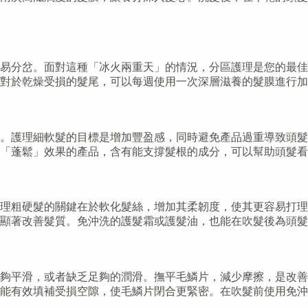
易分岔。面對這種「冰火兩重天」的情況，分區護理是您的最佳
對於乾燥受損的髮尾，可以每週使用一次深層滋養的髮膜進行加
。護理細軟髮的目標是增加豐盈感，同時避免產品過重導致頭髮
「蓬鬆」效果的產品，含有能支撐髮根的成分，可以幫助頭髮看
理粗硬髮的關鍵在於軟化髮絲，增加其柔韌度，使其更容易打理
顯著改善髮質。免沖洗的護髮霜或護髮油，也能在吹髮後為頭髮
夠平滑，或者缺乏足夠的潤滑。撫平毛鱗片，減少摩擦，是改善
能有效填補受損空隙，使毛鱗片閉合更緊密。在吹髮前使用免沖