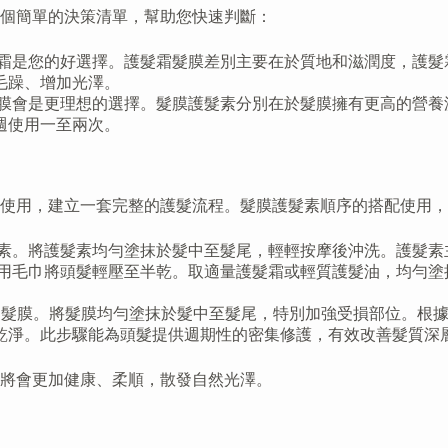
個簡單的決策清單，幫助您快速判斷：
霜是您的好選擇。護髮霜髮膜差別主要在於質地和滋潤度，護髮
毛躁、增加光澤。
膜會是更理想的選擇。髮膜護髮素分別在於髮膜擁有更高的營養
週使用一至兩次。
使用，建立一套完整的護髮流程。髮膜護髮素順序的搭配使用，
素。將護髮素均勻塗抹於髮中至髮尾，輕輕按摩後沖洗。護髮素
用毛巾將頭髮輕壓至半乾。取適量護髮霜或輕質護髮油，均勻塗
髮膜。將髮膜均勻塗抹於髮中至髮尾，特別加強受損部位。根據產
乾淨。此步驟能為頭髮提供週期性的密集修護，有效改善髮質深
將會更加健康、柔順，散發自然光澤。