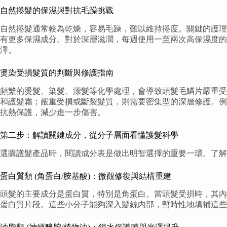
自然捲髮的保濕與對抗毛躁挑戰
自然捲髮通常較為乾燥，容易毛躁，難以維持捲度。關鍵的護理
有更多保濕成分。對於深層滋潤，每週使用一至兩次高保濕度
澤。
燙染受損髮質的判斷與修護指南
頻繁的燙髮、染髮、漂髮等化學處理，會導致頭髮毛鱗片嚴重受
和護髮霜；嚴重受損或斷裂髮質，則需要密集型的深層修護。例
抗熱保護，減少進一步傷害。
第二步：解讀關鍵成分，從分子層面看懂護髮科學
選購護髮產品時，閱讀成分表是做出明智選擇的重要一環。了解
蛋白質類 (角蛋白/胺基酸)：微觀修復與結構重建
頭髮的主要成分是蛋白質，特別是角蛋白。當頭髮受損時，其內
蛋白質片段。這些小分子能夠深入髮絲內部，暫時性地填補這些