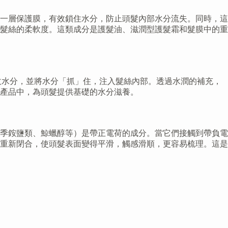
一層保護膜，有效鎖住水分，防止頭髮內部水分流失。同時，這
髮絲的柔軟度。這類成分是護髮油、滋潤型護髮霜和髮膜中的重
收水分，並將水分「抓」住，注入髮絲內部。透過水潤的補充，
產品中，為頭髮提供基礎的水分滋養。
季銨鹽類、鯨蠟醇等）是帶正電荷的成分。當它們接觸到帶負電
重新閉合，使頭髮表面變得平滑，觸感滑順，更容易梳理。這是