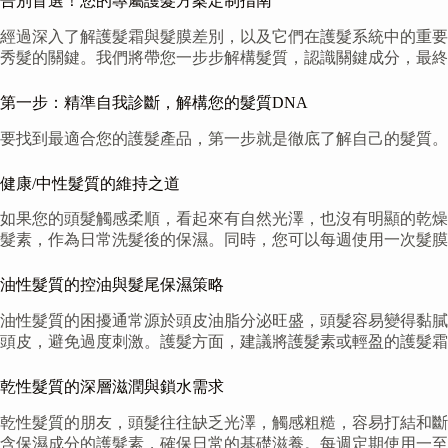
告別盲選！您的專屬護髮方案定制指南
經過深入了解護髮霜與髮膜差別，以及它們在護髮系統中的重要
秀髮的關鍵。我們將帶您一步步解構髮質，認識關鍵成分，最終
第一步：精準自我診斷，解構您的髮質DNA
要找到最適合您的護髮產品，第一步就是徹底了解自己的髮質
健康/中性髮質的維持之道
如果您的頭髮觸感柔順，看起來有自然光澤，也沒有明顯的乾燥
髮素，作為日常洗髮後的保濕。同時，您可以每週使用一次髮膜
油性髮質的控油與髮尾保濕策略
油性髮質的困擾通常源於頭皮油脂分泌旺盛，頭髮容易變得黏膩
頭皮，避免過度刺激。護髮方面，建議將護髮素或輕盈的護髮霜
乾性髮質的深層滋潤與鎖水需求
乾性髮質的朋友，頭髮往往缺乏光澤，觸感粗糙，容易打結和斷
含保濕成分的護髮素，確保日常的基礎滋養。每週定期使用一至