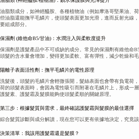
油脂類 (神經醯胺/植物油)：鎖水保護膜與光澤提升
油脂類成分，如神經醯胺、各種植物油（例如摩洛哥堅果油、荷
些油脂還能撫平毛鱗片，使頭髮表面更加光滑，進而反射光線，
要組成部分。
保濕劑 (維他命B5/甘油)：水潤注入與柔軟度提升
保濕劑是護髮產品中不可或缺的成分。常見的保濕劑有維他命B
頭髮的含水量會增加，變得更加柔軟、富有彈性，減少乾燥和毛
陽離子表面活性劑：撫平毛鱗片的電性原理
洗髮後，頭髮的毛鱗片會輕微張開，髮絲表面也會帶有負電荷，
荷的頭髮表面時，會因為電性吸引而附著在毛鱗片上，形成一層
護髮素、護髮霜及髮膜能夠使頭髮柔順的關鍵原理。
第三步：根據髮質與需求，最終確認護髮霜與髮膜的最佳選擇
綜合髮質診斷與成分解讀，現在您可以更有依據地決定，究竟該
決策清單：我該用護髮霜還是髮膜？