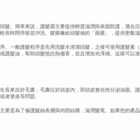
頭髮。簡單來說，護髮霜主要提供輕度滋潤與表面防護，適合日
要較長時間停留並沖洗。髮膜像給頭髮做的「面膜」，提供密集
般護髮程序是先用洗髮水清潔頭髮，之後可使用護髮素（Hair C
或護髮油，幫助頭髮抵抗熱傷害，並且增加光澤感。這樣可以達
生長來自於毛囊，毛囊位於頭皮內，而頭皮會自然分泌油脂。護
或者發炎等問題。
主要是為了修護髮絲表層與內部結構，滋潤髮尾。如果您的產品