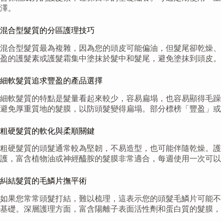
澤。
混合型髮質的分區護理技巧
混合型髮質最為複雜，因為您的頭皮可能偏油，但髮尾卻乾燥、
盈的護髮素或護髮霜集中塗抹於髮中和髮尾，避免塗抹到頭皮。
細軟髮質追求豐盈的產品選擇
細軟髮質的特點是髮量看起來較少，容易扁塌，也容易顯得毛躁
避免厚重質地的髮膜，以防頭髮變得扁塌。部分標榜「豐盈」或
粗硬髮質的軟化與柔順關鍵
粗硬髮質的頭髮通常較為堅韌，不易造型，也可能伴隨乾燥。護
護，富含植物油或神經醯胺的髮膜非常適合，每週使用一次可以
糾結髮質的毛鱗片撫平術
如果您常常頭髮打結，難以梳理，這表示您的頭髮毛鱗片可能不
基礎。深層護理方面，富含陽離子表面活性劑和蛋白質的髮膜，