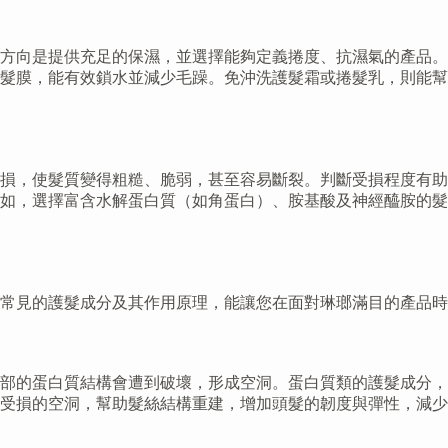
方向是提供充足的保濕，並選擇能夠定義捲度、抗濕氣的產品。
的髮膜，能有效鎖水並減少毛躁。免沖洗護髮霜或捲髮乳，則能
損，使髮質變得粗糙、脆弱，甚至容易斷裂。判斷受損程度有助
如，選擇富含水解蛋白質（如角蛋白）、胺基酸及神經醯胺的髮
常見的護髮成分及其作用原理，能讓您在面對琳瑯滿目的產品時
部的蛋白質結構會遭到破壞，形成空洞。蛋白質類的護髮成分，
受損的空洞，幫助髮絲結構重建，增加頭髮的韌度與彈性，減少