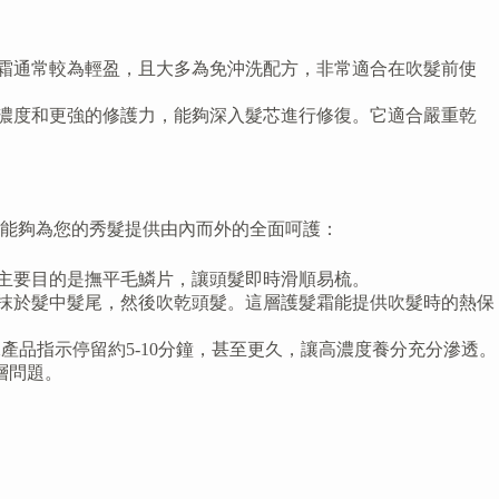
霜通常較為輕盈，且大多為免沖洗配方，非常適合在吹髮前使
濃度和更強的修護力，能夠深入髮芯進行修復。它適合嚴重乾
能夠為您的秀髮提供由內而外的全面呵護：
主要目的是撫平毛鱗片，讓頭髮即時滑順易梳。
抹於髮中髮尾，然後吹乾頭髮。這層護髮霜能提供吹髮時的熱保
品指示停留約5-10分鐘，甚至更久，讓高濃度養分充分滲透。
層問題。