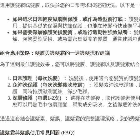
選用護髮霜或髮膜，取決於您的日常需求和髮質狀況。以下是一
如果追求日常輕度滋潤與保護，或作為造型前打底：
護髮
用，提供基礎的保濕與抗熱保護，也能在乾髮時快速撫平
如果需要深層修護受損髮質，或進行週期性強效滋養：
髮
燥、頻繁燙染受損、或急需密集滋養的髮質，通常建議每
組合應用策略：髮膜與護髮霜的一週護髮流程建議
為了達到最佳護髮效果，您可以將髮膜、護髮霜以及護髮素結合
日常護理（每次洗髮）：
洗髮後，使用適合您髮質的護髮
免沖洗保護（每次洗髮後吹乾前）：
護髮素沖洗乾淨後，
護，同時持續滋潤髮絲，減少毛躁。
深層修護（每週1-2次）：
選擇在洗髮後，取代護髮素使用
您可以用熱毛巾包裹頭髮，幫助成分吸收。之後徹底沖洗
透過這套結合護髮素、髮膜、護髮霜的完整護理策略，您的秀髮
護髮霜與髮膜使用常見問題 (FAQ)