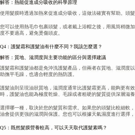
解答：熱能促進成分吸收的科學原理
使用髮膜時透過加熱來促進成分吸收，這做法確實有幫助。頭髮
您可以使用熱毛巾包裹頭髮，或者戴上浴帽之後，用風筒稍微加
度不要過高，避免燙傷頭皮。
Q4：護髮霜和護髮油有什麼不同？我該怎麼選？
解答：質地、滋潤度與主要功能的區分與選擇建議
護髮霜和護髮油都是免沖洗護髮產品，但兩者在質地、滋潤度以
助撫平毛躁，也適合輕度的熱防護。
護髮油則呈現油狀質地，滋潤度通常比護髮霜更高，能夠更有效
時，護髮油也能為極度乾燥、毛躁或者粗硬的髮質提供深層滋養
選擇哪一種，取決於您的髮質和需求。如果您的頭髮比較細軟，
油會提供更強的滋潤與保護。您也可以根據天氣濕度進行選擇，
Q5：既然髮膜營養較高，可以天天取代護髮素嗎？