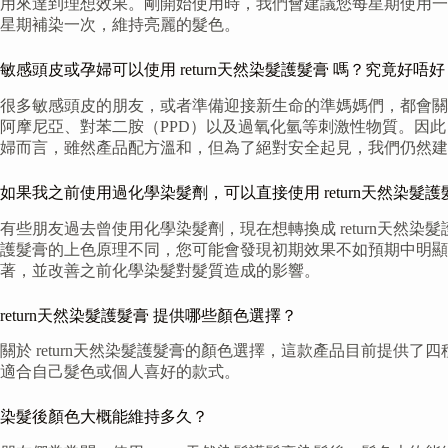
用來達到理想效果。剛開始使用時，我們會建議您每星期使用一
星期補染一次，維持亮麗的髮色。
敏感頭皮或孕婦可以使用 return天然染髮護髮膏 嗎？究竟好唔好
很多敏感頭皮的朋友，或者準備迎接新生命的準媽媽們，都會關心
阿摩尼亞、對苯二胺（PPD）以及過氧化氫等刺激性物質。因
婦而言，雖然產品配方溫和，但為了絕對安全起見，我們仍然建
如果我之前使用過化學染髮劑，可以直接使用 return天然染髮護
有些朋友過去曾使用化學染髮劑，現在想轉換成 return天
護髮膏的上色原理不同，您可能會發現初期效果不如預期中明顯
著，並改善之前化學染髮對髮質造成的影響。
return天然染髮護髮膏 提供哪些顏色選擇？
關於 return天然染髮護髮膏的顏色選擇，這款產品目前提
適合自己髮色或個人喜好的款式。
染髮後顏色大概能維持多久？