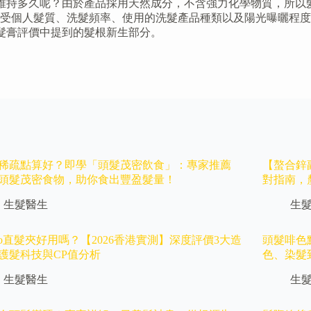
大約能維持多久呢？由於產品採用天然成分，不含強力化學物質，
會受個人髮質、洗髮頻率、使用的洗髮產品種類以及陽光曝曬程
髮護髮膏評價中提到的髮根新生部分。
稀疏點算好？即學「頭髮茂密飲食」：專家推薦
【螯合鋅
大頭髮茂密食物，助你食出豐盈髮量！
對指南，
生髮醫生
生
ico直髮夾好用嗎？【2026香港實測】深度評價3大造
頭髮啡色
護髮科技與CP值分析
色、染髮
生髮醫生
生