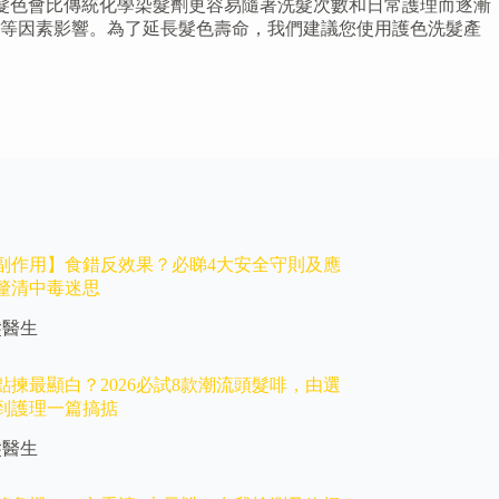
所以髮色會比傳統化學染髮劑更容易隨著洗髮次數和日常護理而逐漸
度等因素影響。為了延長髮色壽命，我們建議您使用護色洗髮產
副作用】食錯反效果？必睇4大安全守則及應
釐清中毒迷思
髮醫生
點揀最顯白？2026必試8款潮流頭髮啡，由選
到護理一篇搞掂
髮醫生