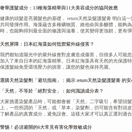
奢華護髮成分：13種海藻精華與11大美容成分的協同效應
健康的頭髮是亮麗髮色的基礎， return天然染髮護髮膏 
共同發揮作用。海藻蘊含多種礦物質、維他命與多醣體，能夠為
時，也能夠得到最全面的修護與滋養，使其變得更強韌，更有彈
天然屏障：日本紅海藻如何抵禦紫外線侵害？
我們都知道陽光中的紫外線會對皮膚造成傷害，但很多人可能忽略
加入了來自日本的紅海藻精華。日本紅海藻具有天然的光保護特
保護髮絲免受環境壓力的損害，讓您的髮色保持亮麗。
選購天然染髮劑「避坑指南」：揭示 return天然染髮護髮膏 的
「天然」不等於「絕對安全」：如何識讀成分表？
大家挑選染髮產品時，可能都會被「天然」二字吸引，希望頭髮得
上，一些所謂的「天然」或「草本」染髮劑，仍可能含有對頭皮
了解產品的真實成分，避免誤會。這樣大家才可以真正選到適合
警惕！必須避開的6大常見有害化學致敏成分