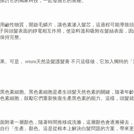
探討它的獨家科技，一起發掘它的奧秘。
鹼性物質，開啟毛鱗片，讓色素滲入髮芯，這過程可能導致頭髮變得
離子與頭髮表面的靜電相互作用，使染料溫和吸附在髮絲表面，
保持完整。
。可是， return天然染髮護髮膏 不只這樣做，它加入獨特
於黑色素細胞。黑色素細胞是產生頭髮天然色素的關鍵，隨著年
色素細胞，鼓勵它們重新恢復生產黑色素的能力。這樣，頭髮就
面附著一層顏色，隨著時間推移或洗滌，這層顏色會逐漸褪去，
自行「生產」顏色。這是從根本上解決白髮問題的方案，帶來更