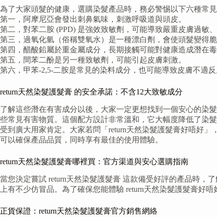
為了大家頭髮的健康，選購染髮產品時，務必警惕以下六種常見
第一，阿摩尼亞會發出刺鼻氣味，刺激呼吸道與頭皮。
第二，對苯二胺 (PPD) 是強效致敏劑，可能導致嚴重皮膚過
第三，過氧化氫（俗稱雙氧水）是一種漂白劑，會使頭髮變得脆
第四，醋酸鉛屬於重金屬成分，長期接觸可能對健康造成潛在毒
第五，間苯二酚是另一種致敏劑，可能引起皮膚刺激。
第六，甲苯-2,5-二胺是常見的染料成分，也可能導致皮膚不
return天然染髮護髮膏 的安全承諾：不含12大致敏成分
了解這些潛在有害成分以後，大家一定更想找到一個安心的染髮選
些常見有害物質。這個配方設計非常溫和，它大幅度降低了染髮時
受到廣大用家肯定。大家若問「return天然染髮護髮膏好唔好
可以確保產品品質，同時享有最佳的使用體驗。
return天然染髮護髮膏哪裡買：官方渠道與安心選購指南
當您決定嘗試 return天然染髮護髮膏 這款備受好評的產品時，了
上有不少仿冒品。為了確保您能體驗 return天然染髮護髮膏
正貨保證：return天然染髮護髮膏官方銷售網絡