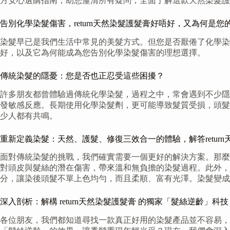
方安心選購指南，助您釐清所有疑問，全面了解這款天然染髮護
告別化學染髮傷害，return天然染髮護髮膏好唔好，又為何是您
染髮早已是我們生活中常見的美髮方式。但您是否厭倦了化學染髮帶來
好，以及它為何能成為您告別化學染髮傷害的理想選擇。
傳統染髮的隱憂：您是否也正忍受這些困擾？
許多朋友都曾體驗過傳統化學染髮，過程之中，常會遇到不少隱
發敏感反應。長期使用化學染髮劑，更可能導致髮質受損，頭髮
少人都有共鳴。
重新定義染髮：天然、護髮、修復三效合一的體驗，解答retur
面對傳統染髮的挑戰，我們確實需要一個更好的解決方案。那麼，
對頭皮與髮絲的潛在傷害，帶來溫和無負擔的染髮過程。此外， 
分，讓染後頭髮不單上色均勻，而且柔順、富有光澤。染髮變成
深入剖析：解構 return天然染髮護髮膏 的獨家「髮絲逆齡」科技
各位朋友，我們都知道尋找一款真正好用的染髮產品並不容易，特