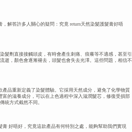
解答許多人關心的疑問：究竟 return天然染髮護髮膏好唔
染髮劑直接接觸頭皮，有時會產生刺痛、痕癢等不適感，甚至引
流逝，顏色會逐漸褪去，頭髮也會失去光澤。這些問題，相信不
？這款產品重新定義了染髮體驗。它採用天然成分，避免了化學物質
蘊含豐富的滋養成分，可以在上色過程中深入滋潤髮芯，修復受損部
傳統方式截然不同。
護髮膏 好唔好，究竟這款產品有何特別之處，能夠幫助我們實現