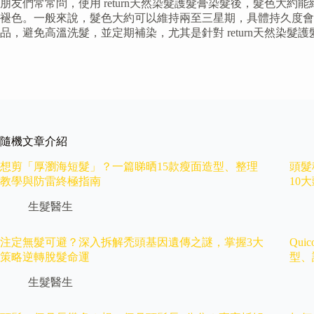
朋友們常常問，使用 return天然染髮護髮膏染髮後，髮色
褪色。一般來說，髮色大約可以維持兩至三星期，具體持久度
品，避免高溫洗髮，並定期補染，尤其是針對 return天然染
隨機文章介紹
想剪「厚瀏海短髮」？一篇睇晒15款瘦面造型、整理
頭髮
教學與防雷終極指南
10
生髮醫生
注定無髮可避？深入拆解禿頭基因遺傳之謎，掌握3大
Qu
策略逆轉脫髮命運
型、
生髮醫生