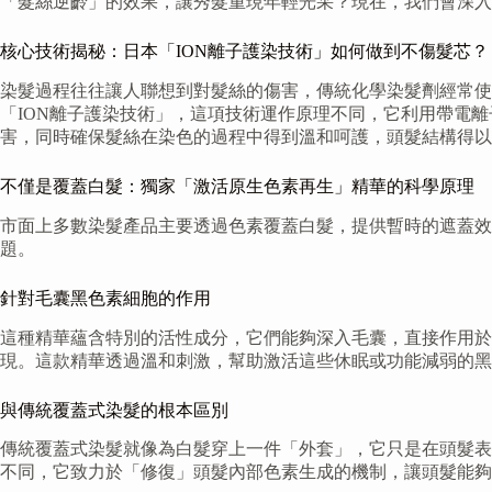
「髮絲逆齡」的效果，讓秀髮重現年輕光采？現在，我們會深入
核心技術揭秘：日本「ION離子護染技術」如何做到不傷髮芯？
染髮過程往往讓人聯想到對髮絲的傷害，傳統化學染髮劑經常使用
「ION離子護染技術」，這項技術運作原理不同，它利用帶電
害，同時確保髮絲在染色的過程中得到溫和呵護，頭髮結構得以
不僅是覆蓋白髮：獨家「激活原生色素再生」精華的科學原理
市面上多數染髮產品主要透過色素覆蓋白髮，提供暫時的遮蓋效果
題。
針對毛囊黑色素細胞的作用
這種精華蘊含特別的活性成分，它們能夠深入毛囊，直接作用
現。這款精華透過溫和刺激，幫助激活這些休眠或功能減弱的黑
與傳統覆蓋式染髮的根本區別
傳統覆蓋式染髮就像為白髮穿上一件「外套」，它只是在頭髮表
不同，它致力於「修復」頭髮內部色素生成的機制，讓頭髮能夠