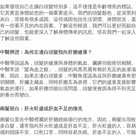
如果發現自己左腦白頭髮特別多，這不僅僅是年齡增長的標誌。
它其實是身體給您的一個重要提示。我們的頭髮顏色，從深黑到
灰白，背後有很多成因。這些成因包括生活習慣、身體狀況，還
有一些看不見的內在因素。了解這些根源，我們可以更好照顧自
己的頭髮，也能更深入了解身體傳來的訊息。現在我們一起深入
了解這些因素。
中醫辨證：為何左邊白頭髮指向肝膽健康？
中醫學說認為，頭髮的健康與身體的氣血、臟腑功能密切相關。
中醫常說「髮為血之餘」，頭髮的烏黑亮麗有賴於充足的血液滋
養。因此，如果左邊白頭髮多，中醫角度認為這與肝膽健康有密
切關聯。肝臟主藏血，同時肝膽互為表裡，它們的盛衰直接影響
氣血的運行。如果肝膽功能出現問題，頭髮便會因為得不到充足
的養分而變白。
兩鬢斑白：肝火旺盛或肝血不足的徵兆
兩鬢位置在中醫裡屬於肝膽經絡循行的地方。因此，兩鬢出現較
多白髮，通常指向肝火旺盛或是肝血不足。肝火旺盛的人，容易
感到煩躁不安、口乾口苦，同時容易失眠。肝血不足的人，可能