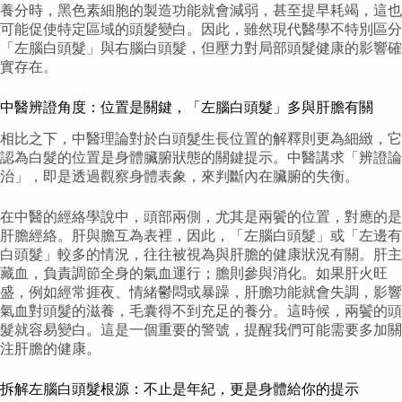
養分時，黑色素細胞的製造功能就會減弱，甚至提早耗竭，這也
可能促使特定區域的頭髮變白。因此，雖然現代醫學不特別區分
「左腦白頭髮」與右腦白頭髮，但壓力對局部頭髮健康的影響確
實存在。
中醫辨證角度：位置是關鍵，「左腦白頭髮」多與肝膽有關
相比之下，中醫理論對於白頭髮生長位置的解釋則更為細緻，它
認為白髮的位置是身體臟腑狀態的關鍵提示。中醫講求「辨證論
治」，即是透過觀察身體表象，來判斷內在臟腑的失衡。
在中醫的經絡學說中，頭部兩側，尤其是兩鬢的位置，對應的是
肝膽經絡。肝與膽互為表裡，因此，「左腦白頭髮」或「左邊有
白頭髮」較多的情況，往往被視為與肝膽的健康狀況有關。肝主
藏血，負責調節全身的氣血運行；膽則參與消化。如果肝火旺
盛，例如經常捱夜、情緒鬱悶或暴躁，肝膽功能就會失調，影響
氣血對頭髮的滋養，毛囊得不到充足的養分。這時候，兩鬢的頭
髮就容易變白。這是一個重要的警號，提醒我們可能需要多加關
注肝膽的健康。
拆解左腦白頭髮根源：不止是年紀，更是身體給你的提示