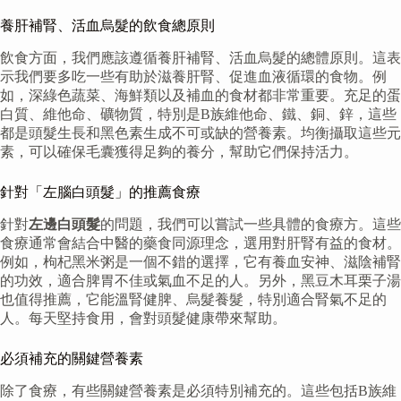
養肝補腎、活血烏髮的飲食總原則
飲食方面，我們應該遵循養肝補腎、活血烏髮的總體原則。這表
示我們要多吃一些有助於滋養肝腎、促進血液循環的食物。例
如，深綠色蔬菜、海鮮類以及補血的食材都非常重要。充足的蛋
白質、維他命、礦物質，特別是B族維他命、鐵、銅、鋅，這些
都是頭髮生長和黑色素生成不可或缺的營養素。均衡攝取這些元
素，可以確保毛囊獲得足夠的養分，幫助它們保持活力。
針對「左腦白頭髮」的推薦食療
針對
左邊白頭髮
的問題，我們可以嘗試一些具體的食療方。這些
食療通常會結合中醫的藥食同源理念，選用對肝腎有益的食材。
例如，枸杞黑米粥是一個不錯的選擇，它有養血安神、滋陰補腎
的功效，適合脾胃不佳或氣血不足的人。另外，黑豆木耳栗子湯
也值得推薦，它能溫腎健脾、烏髮養髮，特別適合腎氣不足的
人。每天堅持食用，會對頭髮健康帶來幫助。
必須補充的關鍵營養素
除了食療，有些關鍵營養素是必須特別補充的。這些包括B族維