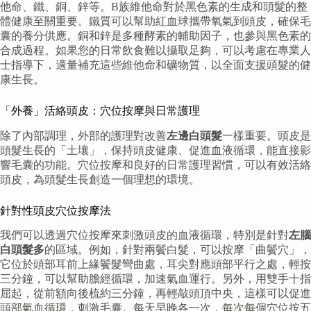
他命、鐵、銅、鋅等。B族維他命對於黑色素的生成和頭髮的整
體健康至關重要。鐵質可以幫助紅血球攜帶氧氣到頭皮，確保毛
囊的養分供應。銅和鋅是多種酵素的輔助因子，也參與黑色素的
合成過程。如果您的日常飲食難以攝取足夠，可以考慮在專業人
士指導下，適量補充這些維他命和礦物質，以全面支援頭髮的健
康生長。
「外養」活絡頭皮：穴位按摩與日常護理
除了內部調理，外部的護理對改善
左邊白頭髮
一樣重要。頭皮是
頭髮生長的「土壤」，保持頭皮健康、促進血液循環，能直接影
響毛囊的功能。穴位按摩和良好的日常護理習慣，可以有效活絡
頭皮，為頭髮生長創造一個理想的環境。
針對性頭皮穴位按摩法
我們可以透過穴位按摩來刺激頭皮的血液循環，特別是針對
左腦
白頭髮多
的區域。例如，針對兩鬢白髮，可以按摩「曲鬢穴」，
它位於頭部耳前上緣鬢髮彎曲處，耳尖對應頭部平行之處，輕按
三分鐘，可以幫助膽經循環，加速氣血運行。另外，用雙手十指
屈起，從前額向後梳約三分鐘，再輕敲頭頂中央，這樣可以促進
頭部氣血循環，刺激毛囊。每天早晚各一次，每次每個穴位按五