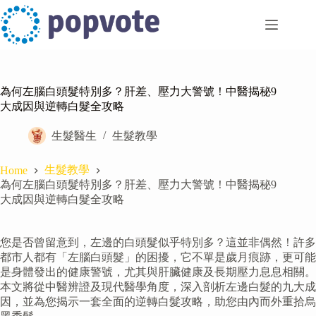
Skip
to
content
為何左腦白頭髮特別多？肝差、壓力大警號！中醫揭秘9
大成因與逆轉白髮全攻略
生髮醫生
生髮教學
生髮教學
Home
為何左腦白頭髮特別多？肝差、壓力大警號！中醫揭秘9
大成因與逆轉白髮全攻略
您是否曾留意到，左邊的白頭髮似乎特別多？這並非偶然！許多
都市人都有「左腦白頭髮」的困擾，它不單是歲月痕跡，更可能
是身體發出的健康警號，尤其與肝臟健康及長期壓力息息相關。
本文將從中醫辨證及現代醫學角度，深入剖析左邊白髮的九大成
因，並為您揭示一套全面的逆轉白髮攻略，助您由內而外重拾烏