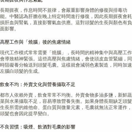
長期捱夜，作息時間不規律，會嚴重影響身體的修復與排毒功
能。中醫認為肝膽在晚上特定時間進行修復，因此長期捱夜會耗
損肝血與腎氣，直接影響氣血供應。這對頭髮的生長與顏色有負
面影響。
高壓工作與「燒腦」後的焦慮情緒
現代工作模式常常需要「燒腦」，長時間的精神集中與高壓工作
會導致精神緊張。這些高壓與焦慮情緒，會使頭皮血管緊繃，同
時阻礙養分輸送到頭髮毛囊。這樣就會減弱色素製造，同時加速
左腦白頭髮的生成。
飲食不均：外賣文化與營養攝取不足
都市人依賴外賣，飲食常常不均衡。外賣食物多油多鹽，新鮮蔬
菜與水果攝取不足，容易導致營養失衡。如果身體長期缺乏頭髮
生長所需的維他命、蛋白質與微量元素，毛囊就無法正常運作，
頭髮也會因此提早變白。
不良習慣：吸煙、飲酒對毛囊的影響