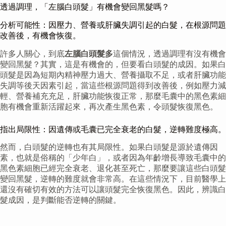
透過調理，「左腦白頭髮」有機會變回黑髮嗎？
分析可能性：因壓力、營養或肝臟失調引起的白髮，在根源問題
改善後，有機會恢復。
許多人關心，到底
左腦白頭髮多
這個情況，透過調理有沒有機會
變回黑髮？其實，這是有機會的，但要看白頭髮的成因。如果白
頭髮是因為短期內精神壓力過大、營養攝取不足，或者肝臟功能
失調等後天因素引起，當這些根源問題得到改善後，例如壓力減
輕、營養補充充足，肝臟功能恢復正常，那麼毛囊中的黑色素細
胞有機會重新活躍起來，再次產生黑色素，令頭髮恢復黑色。
指出局限性：因遺傳或毛囊已完全衰老的白髮，逆轉難度極高。
然而，白頭髮的逆轉也有其局限性。如果白頭髮是源於遺傳因
素，也就是俗稱的「少年白」，或者因為年齡增長導致毛囊中的
黑色素細胞已經完全衰老、退化甚至死亡，那麼要讓這些白頭髮
變回黑髮，逆轉的難度就會非常高。在這些情況下，目前醫學上
還沒有確切有效的方法可以讓頭髮完全恢復黑色。因此，辨識白
髮成因，是判斷能否逆轉的關鍵。