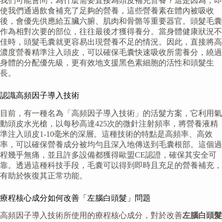
我們可能會問，為什麼需要直接為頭皮補充營養？這是因為，即
使我們通過飲食補充了足夠的營養，這些營養素在體內被吸收
後，會優先供應給五臟六腑、肌肉和骨骼等重要器官。頭髮毛囊
作為相對次要的部位，往往最後才獲得養分。當身體健康狀況不
佳時，頭髮毛囊就更容易出現營養不足的情況。因此，直接將高
濃度營養精準注入頭皮，可以確保毛囊快速吸收所需養分，繞過
身體的分配優先級，更有效地支援黑色素細胞的活性和頭髮生
長。
認識高頻因子導入技術
目前，有一種名為「高頻因子導入技術」的活髮方案，它利用氣
動頭皮水光槍，以每秒高達425次的微針注射頻率，將營養液精
準注入頭皮1-10毫米的深層。這種技術的特點是高頻率、高效
率，可以確保營養成分被均勻且深入地傳送到毛囊根部。這個過
程幾乎無痛，並且許多設備都獲得歐盟CE認證，確保其安全可
靠。透過這種科技手段，毛囊可以得到即時且充足的營養補充，
有助於恢復其正常功能。
療程核心成分如何改善「左腦白頭髮」問題
高頻因子導入技術所使用的療程核心成分，對於改善
左腦白頭髮