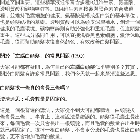
問題至關重要。這些精華液通常富含多種B組維生素、氨基酸、
透明質酸和礦物鹽鋅等。B組維生素直接參與黑色素的合成過
程，並維持毛囊細胞的健康。氨基酸是構成蛋白質的基本單位，
也是頭髮結構的基礎。透明質酸可以為頭皮深層補水，創造一個
健康的毛囊環境。礦物鹽鋅則有助於強化和重組毛囊，促進頭髮
重生。這些成分協同作用，可以直接滋養黑色素細胞，激活休眠
毛囊，從而幫助頭髮恢復自然顏色，有效改善白髮問題。
關於「左腦白頭髮」的常見問題 (FAQ)
大家可能都有疑問，為何自己的
左腦白頭髮
似乎特別多？其實，
關於白頭髮有許多常見問題，我們今天就一起來釐清這些迷思。
白頭髮拔一條真的會長三條嗎？
澄清迷思：毛囊數量是固定的。
這是一個很普遍的講法，大家從小到大可能都聽過「白頭髮拔一
條會長三條」。事實上，這種說法是錯誤的。頭髮從毛囊生長出
來，每個毛囊一次只會長出一根頭髮，而且毛囊的數量在出生時
就已經固定了。拔掉一根白頭髮，不會令旁邊的毛囊也長出白頭
髮，更不會增加毛囊的數量。