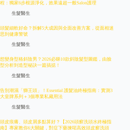
程：獨家6步根源淨化，效果遠超一般Salon護理
生髮醫生
頭髮細軟好命？拆解5大成因與全面改善方案，從面相迷
思到健康警號
生髮醫生
想變身型格斜陰男？2026必睇10款斜陰髮型圖鑑，由臉
型分析到造型秘訣一篇搞掂！
生髮醫生
告別潮濕「獅王頭」！Essential 護髮油終極指南：實測3
大皇牌系列＋3個專業私藏用法
生髮醫生
頭皮痕癢、頭皮屑多點算好？【2026頭癬洗頭水終極指
南】專家教你6大關鍵，對症下藥揀啱高效頭皮癬洗頭