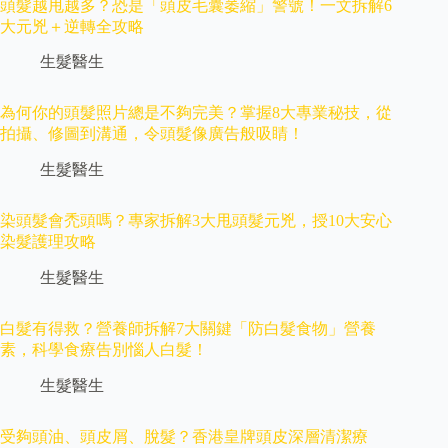
頭髮越甩越多？恐是「頭皮毛囊萎縮」警號！一文拆解6
大元兇＋逆轉全攻略
生髮醫生
為何你的頭髮照片總是不夠完美？掌握8大專業秘技，從
拍攝、修圖到溝通，令頭髮像廣告般吸睛！
生髮醫生
染頭髮會禿頭嗎？專家拆解3大甩頭髮元兇，授10大安心
染髮護理攻略
生髮醫生
白髮有得救？營養師拆解7大關鍵「防白髮食物」營養
素，科學食療告別惱人白髮！
生髮醫生
受夠頭油、頭皮屑、脫髮？香港皇牌頭皮深層清潔療