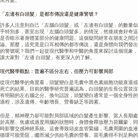
黑秀髮。
「左邊有白頭髮」是都市傳說還是健康警號？
許多人注意到自己「左腦白頭髮」或「左邊有白頭髮」的數量似
乎特別多，甚至出現「左腦白頭髮多」的情況，然後就會好奇這
是否暗示著身體某部分的健康問題。這個疑問經常在朋友之間討
論。那麼，這究竟是口耳相傳的都市傳說，還是身體向我們發出
的警號呢？我們一起從現代醫學和中醫的角度來探討這個現象，
讓大家對「左邊 白頭髮」有更深入的了解。
現代醫學觀點：普遍不區分左右，但壓力可影響局部
從現代醫學的角度看，頭髮變白是毛囊中黑色素細胞功能衰退或
死亡的結果。目前的醫學研究普遍認為，白頭髮的生長位置並沒
有明顯的左右腦之分。換句話說，頭髮變白通常是一個全身性的
過程，涉及遺傳、年齡增長、營養缺乏等因素。
但是，精神壓力卻可能對局部區域的白髮產生影響。當人長期處
於高壓、焦慮或過度用腦的狀態時，身體會釋放壓力荷爾蒙，同
時影響交感神經系統。這會導致頭皮血管緊繃，毛囊周圍的血液
循環可能受阻，繼而減少供給毛囊的營養。當毛囊得不到足夠的