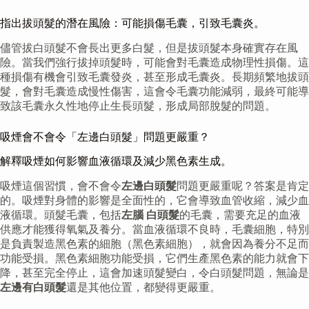
指出拔頭髮的潛在風險：可能損傷毛囊，引致毛囊炎。
儘管拔白頭髮不會長出更多白髮，但是拔頭髮本身確實存在風
險。當我們強行拔掉頭髮時，可能會對毛囊造成物理性損傷。這
種損傷有機會引致毛囊發炎，甚至形成毛囊炎。長期頻繁地拔頭
髮，會對毛囊造成慢性傷害，這會令毛囊功能減弱，最終可能導
致該毛囊永久性地停止生長頭髮，形成局部脫髮的問題。
吸煙會不會令「左邊白頭髮」問題更嚴重？
解釋吸煙如何影響血液循環及減少黑色素生成。
吸煙這個習慣，會不會令
左邊白頭髮
問題更嚴重呢？答案是肯定
的。吸煙對身體的影響是全面性的，它會導致血管收縮，減少血
液循環。頭髮毛囊，包括
左腦 白頭髮
的毛囊，需要充足的血液
供應才能獲得氧氣及養分。當血液循環不良時，毛囊細胞，特別
是負責製造黑色素的細胞（黑色素細胞），就會因為養分不足而
功能受損。黑色素細胞功能受損，它們生產黑色素的能力就會下
降，甚至完全停止，這會加速頭髮變白，令白頭髮問題，無論是
左邊有白頭髮
還是其他位置，都變得更嚴重。