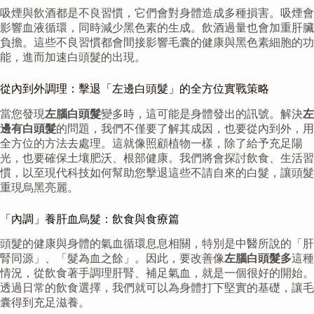
吸煙與飲酒都是不良習慣，它們會對身體造成多種損害。吸煙會
影響血液循環，同時減少黑色素的生成。飲酒過量也會加重肝臟
負擔。這些不良習慣都會間接影響毛囊的健康與黑色素細胞的功
能，進而加速白頭髮的出現。
從內到外調理：擊退「左邊白頭髮」的全方位實戰策略
當您發現
左腦白頭髮
變多時，這可能是身體發出的訊號。解決
左
邊有白頭髮
的問題，我們不僅要了解其成因，也要從內到外，用
全方位的方法去處理。這就像照顧植物一樣，除了給予充足陽
光，也要確保土壤肥沃、根部健康。我們將會探討飲食、生活習
慣，以至現代科技如何幫助您擊退這些不請自來的白髮，讓頭髮
重現烏黑亮麗。
「內調」養肝血烏髮：飲食與食療篇
頭髮的健康與身體的氣血循環息息相關，特別是中醫所說的「肝
腎同源」、「髮為血之餘」。因此，要改善像
左腦白頭髮多
這種
情況，從飲食著手調理肝腎、補足氣血，就是一個很好的開始。
透過日常的飲食選擇，我們就可以為身體打下堅實的基礎，讓毛
囊得到充足滋養。