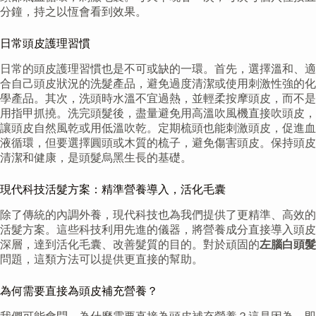
分鐘，持之以恆會看到效果。
日常頭皮護理習慣
日常的頭皮護理習慣也是不可或缺的一環。首先，選擇溫和、適
合自己頭皮狀況的洗髮產品，避免過度清潔或使用刺激性強的化
學產品。其次，洗頭時水溫不宜過熱，並輕柔按摩頭皮，而不是
用指甲抓撓。洗完頭髮後，盡量避免用高溫吹風機直接吹頭皮，
讓頭皮自然風乾或用低溫吹乾。定期梳頭也能刺激頭皮，促進血
液循環，但要選擇圓頭或木質的梳子，避免傷害頭皮。保持頭皮
清潔和健康，是頭髮烏黑生長的基礎。
現代科技活髮方案：精準營養導入，活化毛囊
除了傳統的內調外養，現代科技也為我們提供了更精準、高效的
活髮方案。這些科技利用先進的儀器，將營養成分直接導入頭皮
深層，達到活化毛囊、改善髮質的目的。對於頑固的
左腦白頭髮
問題，這類方法可以提供更直接的幫助。
為何需要直接為頭皮補充營養？