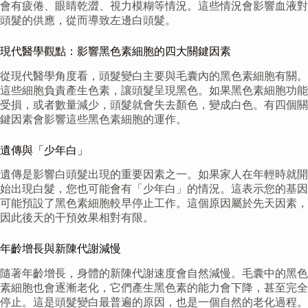
會有疲倦、眼睛乾澀、視力模糊等情況。這些情況會影響血液對
頭髮的供應，從而導致左邊白頭髮。
現代醫學觀點：影響黑色素細胞的四大關鍵因素
從現代醫學角度看，頭髮變白主要與毛囊內的黑色素細胞有關。
這些細胞負責產生色素，讓頭髮呈現黑色。如果黑色素細胞功能
受損，或者數量減少，頭髮就會失去顏色，變成白色。有四個關
鍵因素會影響這些黑色素細胞的運作。
遺傳與「少年白」
遺傳是影響白頭髮出現的重要因素之一。如果家人在年輕時就開
始出現白髮，您也可能會有「少年白」的情況。這表示您的基因
可能預設了黑色素細胞較早停止工作。這個原因屬於先天因素，
因此後天的干預效果相對有限。
年齡增長與新陳代謝減慢
隨著年齡增長，身體的新陳代謝速度會自然減慢。毛囊中的黑色
素細胞也會逐漸老化，它們產生黑色素的能力會下降，甚至完全
停止。這是頭髮變白最普遍的原因，也是一個自然的老化過程。