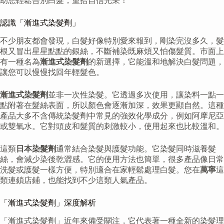
助您輕鬆告別白髮，重拾自信光采！
認識「漸進式染髮劑」
不少朋友都會發現，白髮好像特別愛來報到，剛染完沒多久，髮
根又冒出星星點點的銀絲，不斷補染既麻煩又怕傷髮質。市面上
有一種名為
漸進式染髮劑
的新選擇，它能溫和地解決白髮問題，
讓您可以慢慢找回年輕髮色。
漸進式染髮劑
並非一次性染髮。它透過多次使用，讓染料一點一
點附著在髮絲表面，所以顏色會逐漸加深，效果更顯自然。這種
產品大多不含傳統染髮劑中常見的強效化學成分，例如阿摩尼亞
或雙氧水。它對頭皮和髮質的刺激較小，使用起來也比較溫和。
這類
日本染髮劑
通常結合染髮與護髮功能。它染髮同時滋養髮
絲，會減少染後乾澀感。它的使用方法也簡單，很多產品像日常
洗髮或護髮一樣方便，特別適合在家輕鬆處理白髮。您在
萬寧
這
類連鎖店鋪，也能找到不少這類人氣產品。
「漸進式染髮劑」深度解析
「漸進式染髮劑」近年來備受關注，它代表著一種全新的染髮理