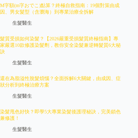
M字額(m字おでこ)點算？終極自救指南：19個對策由成
因、男女髮型（含瀏海）到專業治療全拆解
生髮醫生
髮質受損如何染髮？【2026嚴重受損髮質終極指南】專
家嚴選10款修護染髮劑，教你安全染髮兼逆轉髮質6大秘
訣
生髮醫生
還在為脂溢性脫髮煩惱？全面拆解6大關鍵，由成因、症
狀分析到終極治療方案
生髮醫生
染髮甩色好快？即學5大專業染髮後護理秘訣，完美鎖色
兼修護！
生髮醫生