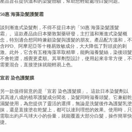
產品旨在提供溫和的染髮體驗，幫助您輕鬆處理白髮問題。
50惠 海藻染髮護髮霜
談到漸進式染髮劑，不得不提日本的「50惠 海藻染髮護髮
霜」。這款產品由日本樂敦製藥研發，主打溫和漸進式染髮概
念，特別適合想同時兼顧染髮與護髮的朋友。產品配方溫和，不
含PPD、阿摩尼亞等十種易致敏成分，大大降低了對頭皮的刺
激。此外，它含有五種海藻萃取精華，能夠滋養髮絲，染後頭髮
不會乾澀，感覺更柔順。其單劑型設計，使用起來非常方便，不
需要混合，直接塗抹就能輕易上色。
宣若 染色護髮膜
另一款值得留意的是「宣若 染色護髮膜」。這款日本染髮劑以
其高達八成的植萃護髮成分聞名，染髮同時滋養頭髮。它兼顧乾
濕髮使用，為您提供了靈活的選擇，無論是洗髮後作為護髮乳塗
抹，還是直接塗在乾髮上，都可以達到理想的效果。使用時，只
需取出約乒乓球大小的份量，就能覆蓋大部分白髮，操作簡單快
捷。