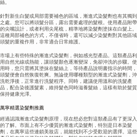
絲。
針對新生白髮或局部需要補色的區域，漸進式染髮劑也有其獨到
之處。您可以將頭髮分區，露出需要處理的髮根。使用產品附帶
的尖嘴設計，或者利用尖尾梳，精準地將染髮劑塗抹在白髮上。
這種局部補色的方式，不僅省時，還可以減少染髮劑對其他區域
頭髮的重複作用，非常適合日常維護。
市場上有些特殊的漸進式染髮劑，例如感光型產品。這類產品利
用自然光線或熱能，讓頭髮顏色逐漸變深，免卻沖洗的步驟。使
用時，您只需將其塗抹在髮絲上，等待產品說明書指示的時間，
頭髮便會自然恢復乾爽。無論使用哪種類型的漸進式染髮劑，沖
洗乾淨後，正常進行洗髮程序。同時，建議使用溫和的洗髮產
品，配合染後護髮素，維持髮色同時滋養髮絲，這樣有助於髮質
保持健康光澤。
萬寧精選染髮劑推薦
經過認識漸進式染髮劑原理，現在想必您對這類產品有了更深入
的了解。市面上有不少優質的漸進式染髮劑，特別是日本染髮
劑，在萬寧這些連鎖美妝店，就能找到不少受歡迎的選擇。這些