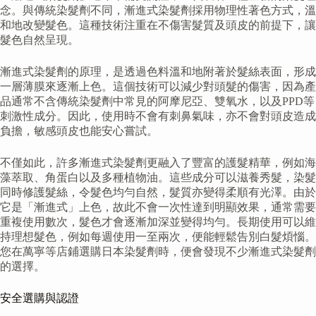
念。與傳統染髮劑不同，漸進式染髮劑採用物理性著色方式，溫
和地改變髮色。這種技術注重在不傷害髮質及頭皮的前提下，讓
髮色自然呈現。
漸進式染髮劑的原理，是透過色料溫和地附著於髮絲表面，形成
一層薄膜來逐漸上色。這個技術可以減少對頭髮的傷害，因為產
品通常不含傳統染髮劑中常見的阿摩尼亞、雙氧水，以及PPD等
刺激性成分。因此，使用時不會有刺鼻氣味，亦不會對頭皮造成
負擔，敏感頭皮也能安心嘗試。
不僅如此，許多漸進式染髮劑更融入了豐富的護髮精華，例如海
藻萃取、角蛋白以及多種植物油。這些成分可以滋養秀髮，染髮
同時修護髮絲，令髮色均勻自然，髮質亦變得柔順有光澤。由於
它是「漸進式」上色，故此不會一次性達到明顯效果，通常需要
重複使用數次，髮色才會逐漸加深並變得均勻。長期使用可以維
持理想髮色，例如每週使用一至兩次，便能輕鬆告別白髮煩惱。
您在萬寧等店鋪選購日本染髮劑時，便會發現不少漸進式染髮劑
的選擇。
安全選購與認證