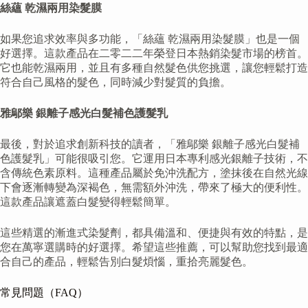
絲蘊 乾濕兩用染髮膜
如果您追求效率與多功能，「絲蘊 乾濕兩用染髮膜」也是一個
好選擇。這款產品在二零二二年榮登日本熱銷染髮市場的榜首。
它也能乾濕兩用，並且有多種自然髮色供您挑選，讓您輕鬆打造
符合自己風格的髮色，同時減少對髮質的負擔。
雅鄔樂 銀離子感光白髮補色護髮乳
最後，對於追求創新科技的讀者，「雅鄔樂 銀離子感光白髮補
色護髮乳」可能很吸引您。它運用日本專利感光銀離子技術，不
含傳統色素原料。這種產品屬於免沖洗配方，塗抹後在自然光線
下會逐漸轉變為深褐色，無需額外沖洗，帶來了極大的便利性。
這款產品讓遮蓋白髮變得輕鬆簡單。
這些精選的漸進式染髮劑，都具備溫和、便捷與有效的特點，是
您在萬寧選購時的好選擇。希望這些推薦，可以幫助您找到最適
合自己的產品，輕鬆告別白髮煩惱，重拾亮麗髮色。
常見問題（FAQ）