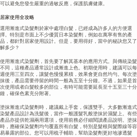
可以避免您發生嚴重的過敏反應，保護肌膚健康。
居家使用全攻略
選用漸進式染髮劑於家中處理白髮，已經成為許多人的方便選
擇。特別是市面上不少優質日本染髮劑，例如在萬寧有售的產
品，都針對居家使用設計。但是，要用得好，當中的秘訣您又了
解多少？
使用漸進式染髮劑，首先要了解其基本的應用方式。與傳統染髮
不同，這種產品通常設計成漸進上色。初期使用時，建議可以每
週使用三至四次，讓髮色慢慢累積，效果會更自然均勻。每次塗
抹後，產品需要停留的時間一般為五至十分鐘。不過，如果是首
次使用或者白髮較多的部位，有時可能需要延長至十五至三十分
鐘，確保色素充分附著。
塗抹漸進式染髮劑時，建議戴上手套，保護雙手。大多數漸進式
染髮產品設計為洗髮後，當作一般護髮乳般塗抹於濕髮上。有些
產品亦提供乾濕兩用選項，使用前務必仔細閱讀產品說明。塗抹
時，應確保染髮劑均勻覆蓋所有白髮，特別是髮根與髮際線等容
易暴露的部位。您可以用梳子輔助，幫助染髮劑更好地滲透髮