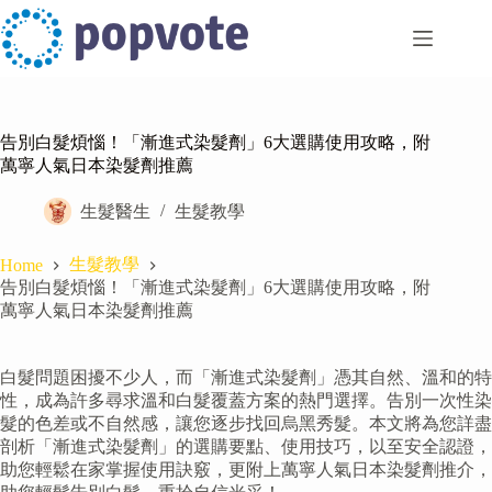
Skip
to
content
告別白髮煩惱！「漸進式染髮劑」6大選購使用攻略，附
萬寧人氣日本染髮劑推薦
生髮醫生
生髮教學
生髮教學
Home
告別白髮煩惱！「漸進式染髮劑」6大選購使用攻略，附
萬寧人氣日本染髮劑推薦
白髮問題困擾不少人，而「漸進式染髮劑」憑其自然、溫和的特
性，成為許多尋求溫和白髮覆蓋方案的熱門選擇。告別一次性染
髮的色差或不自然感，讓您逐步找回烏黑秀髮。本文將為您詳盡
剖析「漸進式染髮劑」的選購要點、使用技巧，以至安全認證，
助您輕鬆在家掌握使用訣竅，更附上萬寧人氣日本染髮劑推介，