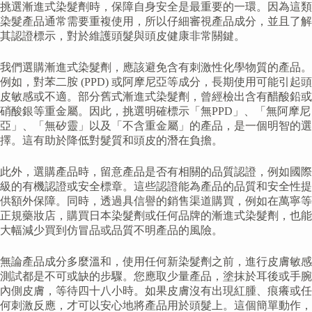
挑選漸進式染髮劑時，保障自身安全是最重要的一環。因為這類
染髮產品通常需要重複使用，所以仔細審視產品成分，並且了解
其認證標示，對於維護頭髮與頭皮健康非常關鍵。
我們選購漸進式染髮劑，應該避免含有刺激性化學物質的產品。
例如，對苯二胺 (PPD) 或阿摩尼亞等成分，長期使用可能引起頭
皮敏感或不適。部分舊式漸進式染髮劑，曾經檢出含有醋酸鉛或
硝酸銀等重金屬。因此，挑選明確標示「無PPD」、「無阿摩尼
亞」、「無矽靈」以及「不含重金屬」的產品，是一個明智的選
擇。這有助於降低對髮質和頭皮的潛在負擔。
此外，選購產品時，留意產品是否有相關的品質認證，例如國際
級的有機認證或安全標章。這些認證能為產品的品質和安全性提
供額外保障。同時，透過具信譽的銷售渠道購買，例如在萬寧等
正規藥妝店，購買日本染髮劑或任何品牌的漸進式染髮劑，也能
大幅減少買到仿冒品或品質不明產品的風險。
無論產品成分多麼溫和，使用任何新染髮劑之前，進行皮膚敏感
測試都是不可或缺的步驟。您應取少量產品，塗抹於耳後或手腕
內側皮膚，等待四十八小時。如果皮膚沒有出現紅腫、痕癢或任
何刺激反應，才可以安心地將產品用於頭髮上。這個簡單動作，