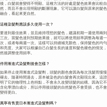
後，白髮就會變得不明顯。這種方法的好處是髮色效果會比較自
然，而且不會出現明顯的斷層現象。它可以讓白髮與原來的髮色
融合，看起來更自然。
這種染髮劑應該多久使用一次？
要達到最佳效果，並且維持理想的髮色，建議初期一週使用兩到
三次。當髮色達到預期效果後，就可以將使用頻率調整為每週一
次，或者每兩週一次。這樣可以持續補充顏色，保持髮色的均勻
和亮度。大家可以根據自己白髮生長的速度和髮色褪色的情況，
然後調整使用頻率。
停用漸進式染髮劑後會怎樣？
如果停止使用漸進式染髮劑，頭髮的顏色會因為每次洗髮而慢慢
褪去。隨著時間過去，原本被染色的白髮會再次顯現出來。這證
明了它的物理性上色特點，不會永久改變頭髮的結構。因為它不
含化學漂白成分，所以停用後頭髮的自然髮色不會受損，也不會
變得更白。
萬寧有售賣日本漸進式染髮劑嗎？