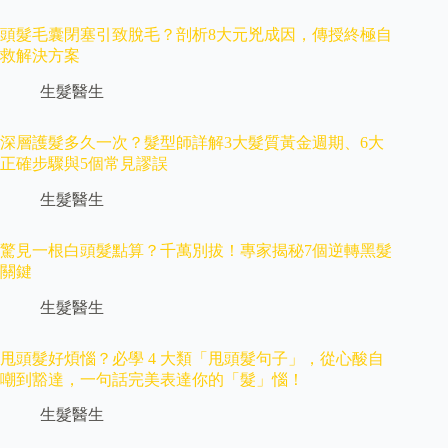
頭髮毛囊閉塞引致脫毛？剖析8大元兇成因，傳授終極自
救解決方案
生髮醫生
深層護髮多久一次？髮型師詳解3大髮質黃金週期、6大
正確步驟與5個常見謬誤
生髮醫生
驚見一根白頭髮點算？千萬別拔！專家揭秘7個逆轉黑髮
關鍵
生髮醫生
甩頭髮好煩惱？必學 4 大類「甩頭髮句子」，從心酸自
嘲到豁達，一句話完美表達你的「髮」惱！
生髮醫生