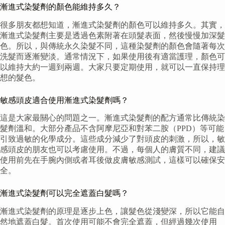
漸進式染髮劑的顏色能維持多久？
很多朋友都想知道，漸進式染髮劑的顏色可以維持多久。其實，
漸進式染髮劑主要是透過色素附著在頭髮表面，然後慢慢加深髮
色。所以，與傳統永久染髮不同，這種染髮劑的顏色會隨著每次
洗髮而逐漸變淡。通常情況下，如果使用後有適當護理，顏色可
以維持大約一週到兩週。大家只要定期使用，就可以一直保持理
想的髮色。
敏感頭皮適合使用漸進式染髮劑嗎？
這是大家最關心的問題之一。漸進式染髮劑的配方通常比傳統染
髮劑溫和。大部分產品不含阿摩尼亞和對苯二胺（PPD）等可能
引致過敏的化學成分。這些成分減少了對頭皮的刺激，所以，敏
感頭皮的朋友也可以考慮使用。不過，每個人的膚質不同，建議
使用前先在手腕內側或者耳後做皮膚敏感測試，這樣可以確保安
全。
漸進式染髮劑可以完全遮蓋白髮嗎？
漸進式染髮劑的原理是逐步上色，讓髮色從淺變深，所以它能自
然地遮蓋白髮。首次使用可能不會完全遮蓋，但經過幾次使用