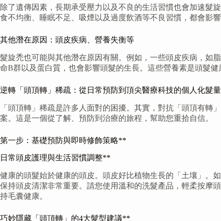
除了遺傳因素，長期承受壓力以及不良的生活習慣也會加速髮旋
食不均衡、睡眠不足、吸煙以及過度飲酒等不良習慣，都會影響
其他潛在原因：頭皮疾病、營養失衡等
髮旋禿也可能與其他潛在原因有關。例如，一些頭皮疾病，如脂
命B群以及蛋白質，也會影響頭髮的生長。這些營養素是頭髮健
逆轉「頭頂轉」稀疏：從日常預防到頂尖醫療科技的個人化髮量
「頭頂轉」稀疏是許多人面對的困擾。其實，對抗「頭頂有轉
案。這是一個從了解、預防到治療的旅程，幫助您重拾自信。
第一步：基礎預防與即時修飾策略**
日常頭皮護理與生活習慣調整**
健康的頭髮始於健康的頭皮。頭皮好比植物生長的「土壤」。如
保持頭皮清潔非常重要。請您使用溫和的洗髮產品，輕柔按摩頭
持毛囊健康。
巧妙隱藏「頭頂轉」的4大髮型建議**