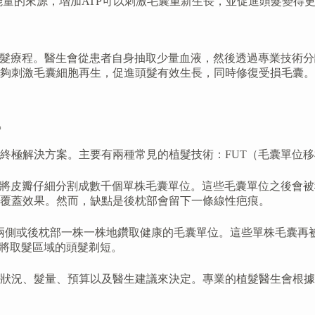
細胞能量的來源，增加ATP可以刺激毛囊重新生長，並促進頭髮變
漿注射是一種微創生髮療程。醫生會從患者自身抽取少量血液，然後透過
夠刺激毛囊細胞再生，促進頭髮有效生長，同時修復受損毛囊。
*
終極解決方案。主要有兩種常見的植髮技術：FUT（毛囊單位移
下將皮瓣仔細分割成數千個單株毛囊單位。這些毛囊單位之後會
覆蓋效果。然而，缺點是後枕部會留下一條線性疤痕。
從頭皮兩側或後枕部一株一株地鑽取健康的毛囊單位。這些單株毛囊
要將取髮區域的頭髮剃短。
狀況、髮量、預算以及醫生建議來決定。專業的植髮醫生會根據