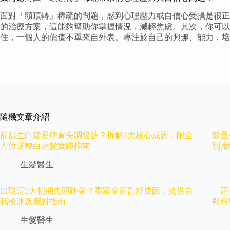
面對「頭頂轉」稀疏的問題，感到心理壓力或自信心受損是很正
的治療方案，這能夠幫助你掌握情況，減輕焦慮。其次，你可以
住，一個人的價值不單來自外表。專注於自己的興趣、能力，培
隨機文章介紹
前額生白髮是脾胃失調警號？拆解4大核心成因，附全
髮量
方位逆轉白頭髮實踐指南
別扁
生髮醫生
出現這5大初期禿頭跡象？專家全面剖析成因，提供自
「頭
我檢測及應對指南
與科
生髮醫生