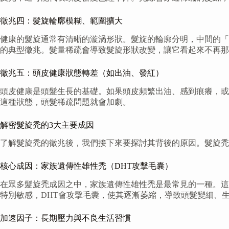
徵兆四：髮旋輪廓模糊、範圍擴大
健康的髮旋通常有清晰的漩渦形狀。髮旋的輪廓分明，中間的「
的典型徵兆。髮量稀疏會導致髮旋形狀改變，讓它看起來不再那
徵兆五：頭皮健康狀態轉差（如出油、發紅）
頭皮健康是頭髮生長的基礎。如果頭皮頻繁出油、感到痕癢，或
這種狀態，頭髮稀疏問題就會加劇。
解密髮旋禿的3大主要成因
了解髮旋禿的徵兆後，我們接下來要探討其背後的原因。髮旋禿
核心成因：家族遺傳性雄性禿（DHT攻擊毛囊）
在眾多髮旋禿成因之中，家族遺傳性雄性禿是最常見的一種。這與
特別敏感，DHT會攻擊毛囊，使其逐漸萎縮，導致頭髮變細、
加速因子：長期壓力與不良生活習慣