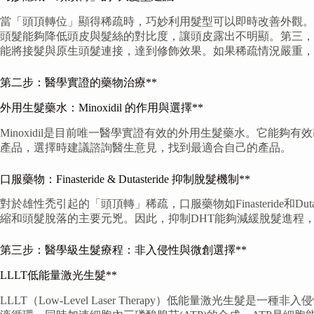
當「頭頂轉位」顯得稀疏時，巧妙利用髮型可以即時改善外觀。
頭髮能夠降低頭皮與髮絲的對比度，讓頭皮露出不明顯。第三，
能將接髮與原生頭髮連接，達到修飾效果。如果稀疏情況嚴重，
第二步：醫學實證的藥物治療**
外用生髮藥水：Minoxidil 的作用與選擇**
Minoxidil是目前唯一醫學實證有效的外用生髮藥水。它能夠
產品，選擇時建議諮詢醫生意見，找到最適合自己的產品。
口服藥物：Finasteride & Dutasteride 抑制脫髮機制**
對於雄性禿引起的「頭頂轉」稀疏，口服藥物如Finasteride和
縮和頭髮脫落的主要元兇。因此，抑制DHT能夠減緩脫髮進程
第三步：醫學級生髮療程：非入侵性與微創選擇**
LLLT低能量激光生髮**
LLLT（Low-Level Laser Therapy）低能量