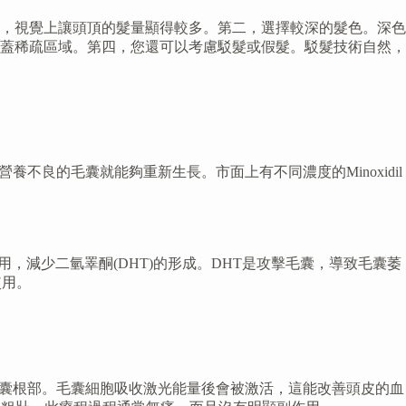
，視覺上讓頭頂的髮量顯得較多。第二，選擇較深的髮色。深色
蓋稀疏區域。第四，您還可以考慮駁髮或假髮。駁髮技術自然，
養不良的毛囊就能夠重新生長。市面上有不同濃度的Minoxidil
酶的作用，減少二氫睪酮(DHT)的形成。DHT是攻擊毛囊，導致毛囊萎
使用。
皮，直達毛囊根部。毛囊細胞吸收激光能量後會被激活，這能改善頭皮的血