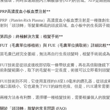
液循環，同時加速細胞內三磷酸腺苷(ATP)的合成。ATP是
PRP高濃度血小板血漿注射**
PRP（Platelet-Rich Plasma）高濃度血小板血
射到「頭頂轉」等髮量稀疏的頭皮區域。血小板中的生長因子能
第四步：終極解決方案：植髮手術**
FUT（毛囊單位移植術）與 FUE（毛囊單位摘取術）詳細比較*
當毛囊已經完全萎縮，無法再自行生長頭髮時，植髮手術就成為
FUT技術是從頭皮後枕部切取一條帶狀皮瓣，再在高倍顯微鏡
前剃髮範圍小，取下的毛髮有一定長度，術後可以立即看到頭髮
FUE技術則不同，它使用直徑約0.8至1.0毫米的鑽孔器，
傷口面積小。它也避免了FUT的線性疤痕。但是，FUE通常需
兩種方法各有利弊，選擇哪一種植髮技術，需要根據個人的脫髮
關於「頭頂轉」脫髮的常見問題 (FAQ)