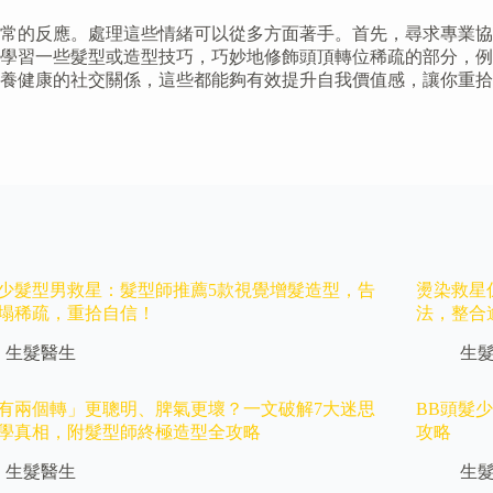
常的反應。處理這些情緒可以從多方面著手。首先，尋求專業協
學習一些髮型或造型技巧，巧妙地修飾頭頂轉位稀疏的部分，例
養健康的社交關係，這些都能夠有效提升自我價值感，讓你重拾
少髮型男救星：髮型師推薦5款視覺增髮造型，告
燙染救星
塌稀疏，重拾自信！
法，整合
生髮醫生
生
有兩個轉」更聰明、脾氣更壞？一文破解7大迷思
BB頭髮
學真相，附髮型師終極造型全攻略
攻略
生髮醫生
生