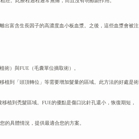
得更粗壯。此療程過程通常無痛，而且沒有明顯副作用。
專業技術分離出富含生長因子的高濃度血小板血漿。之後，這些血漿會被注
植術）與FUE（毛囊單位摘取術）。
被移植到「頭頂轉位」等需要增加髮量的區域。此方法的好處是術
再被移植到禿髮區域。FUE的優點是傷口比針孔還小，恢復期短，
您的具體情況，提供最適合您的方案。