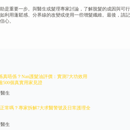
助是重要一步。與醫生或髮理專家討論，了解脫髮的成因與可行
如利用蓬鬆感、分界線的改變或使用一些增髮纖維。最後，請記
信心。
係真唔係？Nan護髮油評價：實測7大功效用
逾500個真實用家見證
髮醫生
少正常嗎？專家拆解7大求醫警號及日常護理全
髮醫生