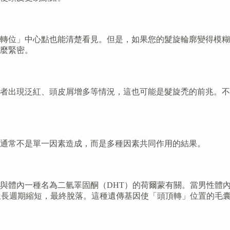
轉位」中心點也能清楚看見。但是，如果您的髮旋輪廓變得模糊
麼緊密。
者出現泛紅、頭皮屑增多等情況，這也可能是髮旋禿的前兆。不
通常不是單一因素造成，而是多種因素共同作用的結果。
體內一種名為二氫睪固酮（DHT）的荷爾蒙有關。當男性體內的
生長週期縮短，最終脫落。這種遺傳基因使「頭頂轉」位置的毛囊