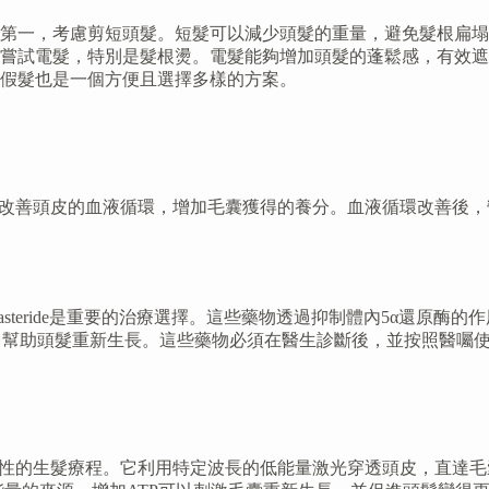
第一，考慮剪短頭髮。短髮可以減少頭髮的重量，避免髮根扁塌
嘗試電髮，特別是髮根燙。電髮能夠增加頭髮的蓬鬆感，有效遮
假髮也是一個方便且選擇多樣的方案。
有效改善頭皮的血液循環，增加毛囊獲得的養分。血液循環改善後，營
Dutasteride是重要的治療選擇。這些藥物透過抑制體內5α還原
，幫助頭髮重新生長。這些藥物必須在醫生診斷後，並按照醫囑
激光生髮是一種非入侵性的生髮療程。它利用特定波長的低能量激光穿透頭