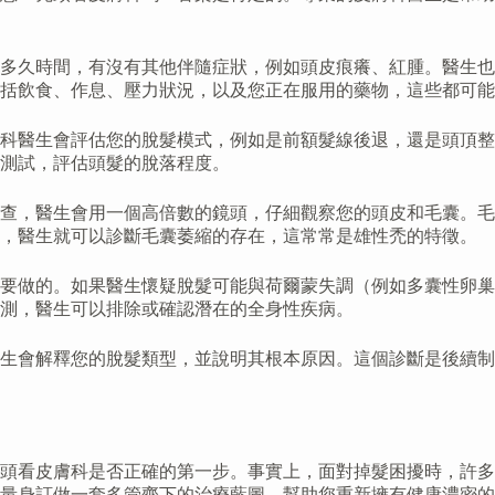
多久時間，有沒有其他伴隨症狀，例如頭皮痕癢、紅腫。醫生也
括飲食、作息、壓力狀況，以及您正在服用的藥物，這些都可能
膚科醫生會評估您的脫髮模式，例如是前額髮線後退，還是頭頂
測試，評估頭髮的脫落程度。
查，醫生會用一個高倍數的鏡頭，仔細觀察您的頭皮和毛囊。毛
高，醫生就可以診斷毛囊萎縮的存在，這常常是雄性禿的特徵。
要做的。如果醫生懷疑脫髮可能與荷爾蒙失調（例如多囊性卵巢
測，醫生可以排除或確認潛在的全身性疾病。
生會解釋您的脫髮類型，並說明其根本原因。這個診斷是後續制
頭看皮膚科是否正確的第一步。事實上，面對掉髮困擾時，許多
量身訂做一套多管齊下的治療藍圖，幫助您重新擁有健康濃密的