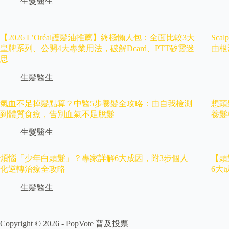
生髮醫生
【2026 L’Oréal護髮油推薦】終極懶人包：全面比較3大
Sca
皇牌系列、公開4大專業用法，破解Dcard、PTT矽靈迷
由根
思
生髮醫生
氣血不足掉髮點算？中醫5步養髮全攻略：由自我檢測
想頭
到體質食療，告別血氣不足脫髮
養髮
生髮醫生
煩惱「少年白頭髮」？專家詳解6大成因，附3步個人
【頭
化逆轉治療全攻略
6大
生髮醫生
Copyright © 2026 -
PopVote 普及投票