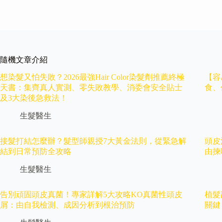
隨機文章介紹
想染髮又怕失敗？2026最強Hair Color染髮劑推薦終極
【容
天書：集齊真人實測、零失敗教學、消委會安全貼士
食、
及3大染後急救法！
生髮醫生
接髮打結怎麼辦？髮型師親授7大黃金法則，從緊急解
頭皮
結到日常預防全攻略
由揀
生髮醫生
告別頑固頭皮真菌！專家詳解5大攻略KO真菌性頭皮
植髮
屑：由自我檢測、成因分析到根治預防
關鍵