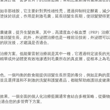
如非那雄胺，它主要針對男性雄性禿，透過抑制特定酵素，減少
塗抹於頭皮，作用是刺激毛囊，延長頭髮生長期，使頭髮變得更
囊健康，提升生髮效果。其中，高濃度血小板血漿（PRP）治
進頭髮生長。此外，外泌體治療也是一種前沿技術，外泌體可以
的狀況後，才建議是否適合。
治療方案。低能量雷射治療就是其中一種，它透過特定波長的光
精華或外泌體更有效地滲透到毛囊所在的真皮層，從根本上為毛
色。一個均衡的飲食能提供頭髮生長所需的養分，例如足夠的蛋
並且選擇溫和不刺激的洗髮和護髮產品，都能幫助維護頭皮健康
效果。一個全面的個人化治療藍圖通常會結合多種策略，從藥物
最適合您的多管齊下方案。