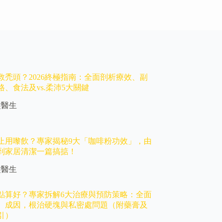
救禿頭？2026終極指南：全面剖析療效、副
、食法及vs.柔沛5大關鍵
髮醫生
止用嚟飲？專家揭秘9大「咖啡粉功效」，由
到家居清潔一篇搞掂！
髮醫生
點算好？專家拆解6大治療與預防策略：全面
、成因，根治硬塊與私密處問題（附藥膏及
引）