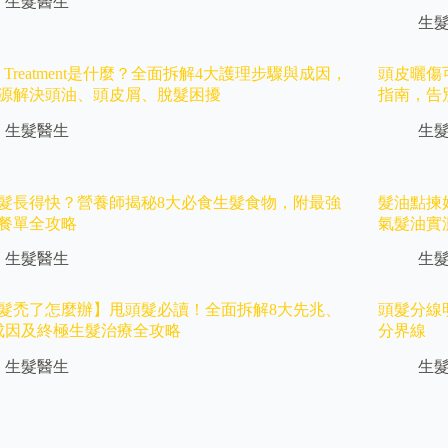
生髮醫生
生
lp Treatment是什麼？全面拆解4大護理步驟與成因，
頭皮曬傷
源解決頭油、頭皮屑、脫髮困擾
指南，告
生髮醫生
生
髮長得快？營養師揭秘8大必食生髮食物，附最強
髮油點揀好
餐單全攻略
氣髮油實
生髮醫生
生
髮禿了怎麼辦】甩頭髮必讀！全面拆解8大先兆、
頭髮分線
成因及終極生髮治療全攻略
分界線
生髮醫生
生