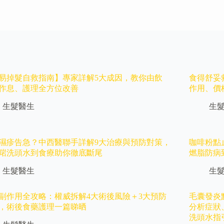
易掉髮自救指南】專家詳解5大成因，教你由飲
食得舒妥
作息、護理全方位改善
作用、價格
生髮醫生
生
濕疹告急？中西醫聯手詳解9大治療與預防對策，
咖啡粉點
啱洗頭水到食療助你徹底斷尾
燃脂防病
生髮醫生
生
副作用全攻略：權威拆解4大術後風險＋3大預防
毛囊發炎
，術後食藥護理一篇睇晒
分析症狀
洗頭水指