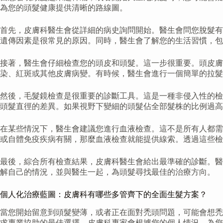
為您的頭髮健康提供清晰的路線圖。
首先，皮膚科醫生會從詳細的病史詢問開始。醫生會問您脫髮有
遺傳因素是很常見的原因。同時，醫生會了解您的生活習慣，包
接著，醫生會仔細檢查您的頭皮和頭髮。這一步很重要。頭皮
染、紅斑或其他皮膚病變。有時候，醫生會進行一個簡單的拉髮
然後，毛髮鏡檢查是很重要的診斷工具。這是一種非侵入性的檢
頭髮直徑的差異。如果視野下變細的頭髮佔全部髮株的比例過
在某些情況下，醫生會建議您進行血液檢查。這不是所有人都需
或自體免疫疾病有關，那麼血液檢查就能提供線索。透過這些檢
最後，綜合所有檢查結果，皮膚科醫生會給出最準確的診斷。醫
解自己的情況，並與醫生一起，為頭髮尋找最佳的治療方向。
個人化治療藍圖：皮膚科有哪些多管齊下的全面生髮方案？
當您開始留意到頭髮變薄，或者正在面對禿頭問題，可能會想禿
求專業協助的最佳選擇。皮膚科專家會根據您的個人情況，為您