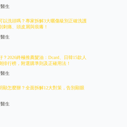
髮醫生
可以洗頭嗎？專家拆解3大曬傷級別正確洗護
別刺痛、頭皮屑與痕癢！
髮醫生
？2026終極推薦髮油：Dcard、日韓15款人
測排行榜，附選購準則及正確用法！
髮醫生
明顯怎麼辦？全面拆解12大對策，告別顯眼
髮醫生