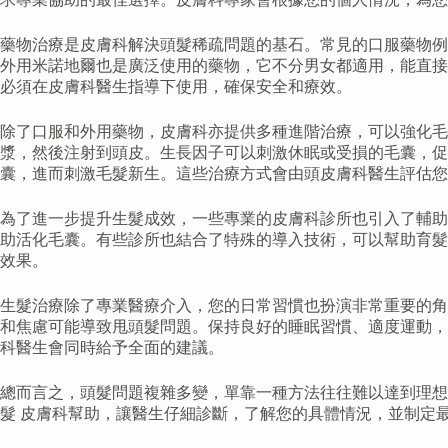
藥物治療是皮膚科解決頭髮稀疏問題的基石。常見的口服藥物例
外用米諾地爾也是廣泛使用的藥物，它不分男女都適用，能直接
必須在皮膚科醫生指導下使用，確保安全和療效。
除了口服和外用藥物，皮膚科亦提供多種進階治療，可以強化毛
漿，然後注射到頭皮。生長因子可以刺激休眠或受損的毛囊，促
囊，進而刺激毛髮新生。這些治療方式會由頭皮膚科醫生評估您
為了進一步提升生髮成效，一些專業的皮膚科診所也引入了輔助
助活化毛囊。有些診所也結合了特殊的導入技術，可以幫助育髮
效果。
生髮治療除了專業醫療介入，您的日常習慣也扮演非常重要的角
和焦慮可能導致甩頭髮問題。保持良好的睡眠習慣、適度運動，
科醫生會同時給予全面的建議。
總而言之，頭髮問題複雜多變，單靠一種方法往往難以達到理想
髮 皮膚科幫助，讓醫生仔細診斷，了解您的具體情況，並制定