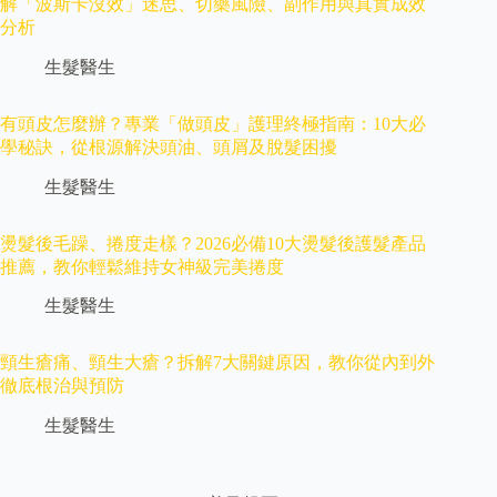
解「波斯卡沒效」迷思、切藥風險、副作用與真實成效
分析
生髮醫生
有頭皮怎麼辦？專業「做頭皮」護理終極指南：10大必
學秘訣，從根源解決頭油、頭屑及脫髮困擾
生髮醫生
燙髮後毛躁、捲度走樣？2026必備10大燙髮後護髮產品
推薦，教你輕鬆維持女神級完美捲度
生髮醫生
頸生瘡痛、頸生大瘡？拆解7大關鍵原因，教你從內到外
徹底根治與預防
生髮醫生