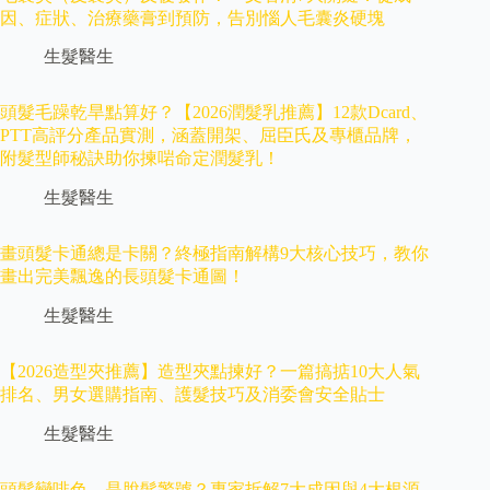
因、症狀、治療藥膏到預防，告別惱人毛囊炎硬塊
生髮醫生
頭髮毛躁乾旱點算好？【2026潤髮乳推薦】12款Dcard、
PTT高評分產品實測，涵蓋開架、屈臣氏及專櫃品牌，
附髮型師秘訣助你揀啱命定潤髮乳！
生髮醫生
畫頭髮卡通總是卡關？終極指南解構9大核心技巧，教你
畫出完美飄逸的長頭髮卡通圖！
生髮醫生
【2026造型夾推薦】造型夾點揀好？一篇搞掂10大人氣
排名、男女選購指南、護髮技巧及消委會安全貼士
生髮醫生
頭髮變啡色，是脫髮警號？專家拆解7大成因與4大根源