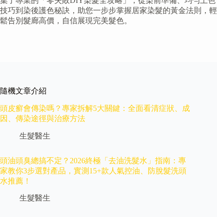
集了專業的「零失敗DIY染髮全攻略」，從染前準備、均勻上色
技巧到染後護色秘訣，助您一步步掌握居家染髮的黃金法則，輕
鬆告別髮廊高價，自信展現完美髮色。
隨機文章介紹
頭皮癬會傳染嗎？專家拆解5大關鍵：全面看清症狀、成
因、傳染途徑與治療方法
生髮醫生
頭油頭臭總搞不定？2026終極「去油洗髮水」指南：專
家教你3步選對產品，實測15+款人氣控油、防脫髮洗頭
水推薦！
生髮醫生