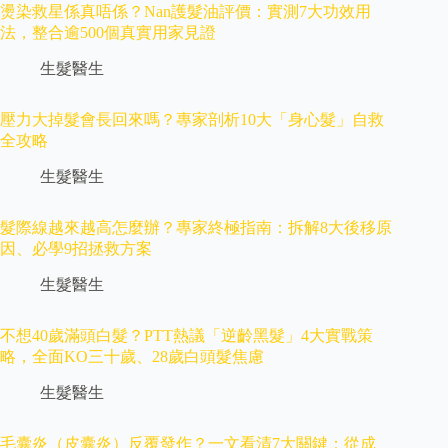
燙染救星係真唔係？Nan護髮油評價：實測7大功效用
法，整合逾500個真實用家見證
生髮醫生
壓力大掉髮會長回來嗎？專家剖析10大「身心髮」自救
全攻略
生髮醫生
髮際線越來越高怎麼辦？專家終極指南：拆解8大後移原
因、必學9招拯救方案
生髮醫生
不想40歲滿頭白髮？PTT熱議「逆齡黑髮」4大實戰策
略，全面KO三十歲、28歲白頭髮焦慮
生髮醫生
毛囊炎（皮囊炎）反覆發作？一文看清7大關鍵：從成