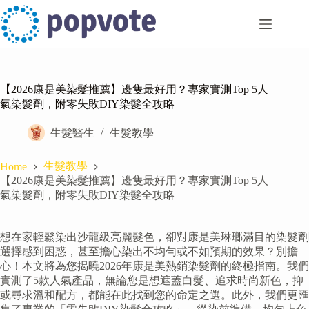
Skip
to
content
【2026康是美染髮推薦】邊隻最好用？專家實測Top 5人
氣染髮劑，附零失敗DIY染髮全攻略
生髮醫生
生髮教學
生髮教學
Home
【2026康是美染髮推薦】邊隻最好用？專家實測Top 5人
氣染髮劑，附零失敗DIY染髮全攻略
想在家輕鬆染出沙龍級亮麗髮色，卻對康是美琳瑯滿目的染髮劑
選擇感到困惑，甚至擔心染出不均勻或不如預期的效果？別擔
心！本文將為您揭曉2026年康是美熱銷染髮劑的終極指南。我們
實測了5款人氣產品，無論您是想遮蓋白髮、追求時尚新色，抑
或尋求溫和配方，都能在此找到您的命定之選。此外，我們更匯