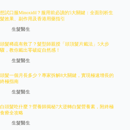
想試口服Minoxidil？服用前必讀的5大關鍵：全面剖析生
髮效果、副作用及香港用藥指引
生髮醫生
頭髮稀疏有救了？髮型師親授「頭頂髮片戴法」5大步
驟，教你戴出零破綻自然感！
生髮醫生
頭髮一個月長多少？專家拆解8大關鍵，實現極速增長的
終極指南
生髮醫生
白頭髮吃什麼？營養師揭秘7大逆轉白髮營養素，附終極
食療全攻略
生髮醫生