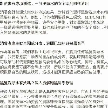
即使未有專項測試，一般洗頭水的安全準則同樣適用
消委會對普通洗頭水的測試結果，對於我們選擇黑髮洗頭水有很
重要的參考價值。例如，他們強調要避免二噁烷、MIT/CMIT和
甲醛這些潛在有害物質。這些安全準則，對於黑髮洗頭水來說，
一樣是選擇的重要考量。我們應該把這些已知的不安全成分，列
入黑髮洗頭水的選購黑名單。
消費者應主動查閱成分表，避開已知的致敏黑名單
作為消費者，我們掌握主動權很重要。在購買任何黑髮洗頭水
前，我們都應該主動查閱產品的成分表。花點時間看清楚標籤，
可以幫助我們避開已經被消委會點名的致敏物質。同時，有些人
的皮膚反應可能不會馬上出現，所以即使換了新產品，也需要持
續觀察自己的頭皮狀況。這樣才能真正保護自己的頭皮健康。
黑髮洗頭水有效嗎？深入拆解顯黑科學原理
許多人對於黑髮洗頭水是否真的有效感到好奇。市面上黑髮洗頭
水產品眾多，不少香港消費者也會想了解這類產品的顯黑科學原
理。黑髮洗頭水消委會的資訊雖未直接測試這類產品的有效性，
但是消委會常常強調產品的安全與成分，這引導消費者更加關注