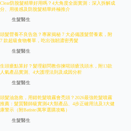
Clear防脫髮精華好用嗎？4大角度全面實測：深入拆解成
分、用後感及防脫髮精華終極推介
生髮醫生
頭髮營養不良告急？專家揭秘 7 大必備護髮營養素，附
7 款超級食物餐單，吃出強韌濃密秀髮
生髮醫生
生頭瘡點算好？髮理顧問教你揀啱頭瘡洗頭水，附13款
人氣產品實測、4大護理法則及成因分析
生髮醫生
頭髮油急救，用錯乾髮噴霧會禿頭？2026最強乾髮噴霧
推薦：髮質醫師級實測4大類產品、4步正確用法及3大健
康警示（附Batiste/萬寧選購攻略）
生髮醫生