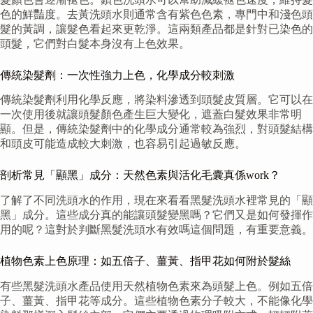
色的鮮豔度。去黃洗頭水則通常含有紫色色素，專門中和淺色頭
髮的黃調，讓髮色看起來更乾淨。這兩類產品都是針對已染色的
頭髮，它們對白髮本身沒有上色效果。
傳統染髮劑：一次性強力上色，化學成分較刺激
傳統染髮劑利用化學反應，將染料滲透到頭髮皮質層。它可以在
一次使用後就讓頭髮顏色產生巨大變化，遮蓋白髮效果非常明
顯。但是，傳統染髮劑中的化學成分通常較為強烈，對頭髮結構
和頭皮可能造成較大刺激，也容易引起過敏反應。
剖析常見「顯黑」成分：天然色素與活化毛囊真係work？
了解了不同洗頭水的作用，現在來看看黑髮洗頭水裡常見的「顯
黑」成分。這些成分真的能讓頭髮變黑嗎？它們又是如何發揮作
用的呢？這對於判斷黑髮洗頭水有效嗎這個問題，有重要意義。
植物色素上色原理：如五倍子、薑黃、指甲花如何附於髮絲
有些黑髮洗頭水產品使用天然植物色素來為頭髮上色。例如五倍
子、薑黃、指甲花等成分。這些植物色素分子較大，不能像化學