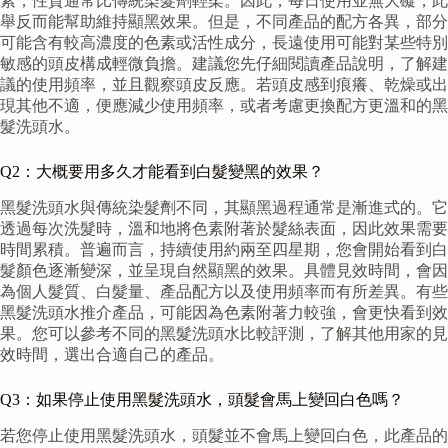
素，性質通常比傳統染髮劑輕柔。因此，每日使用並無大礙，此
舉反而能幫助維持顯黑效果。但是，不同產品的配方各異，部分
可能含有較高濃度的色素或活性成分，長遠使用可能對某些特別
敏感的頭皮構成輕微負擔。建議您先仔細閱讀產品說明，了解建
議的使用頻率，並且觀察頭皮反應。若頭皮感到痕癢、乾燥或出
現其他不適，便應減少使用頻率，或者考慮更換配方更溫和的黑
髮洗頭水。
Q2：大概要用多久才能看到白髮變黑的效果？
黑髮洗頭水與傳統染髮劑不同，其顯黑過程通常是漸進式的。它
透過每次洗髮時，溫和地將色素附著於髮絲表面，因此效果需要
時間累積。普遍而言，持續使用約兩至四星期，您會開始看到白
髮顏色逐漸變深，並呈現自然顯黑的效果。具體見效時間，會因
為個人髮質、白髮量、產品配方以及使用頻率而有所差異。有些
黑髮洗頭水推介產品，可能因為色素附著力較強，會更快看到效
果。您可以參考不同的黑髮洗頭水比較評測，了解其他用家的見
效時間，選出合適自己的產品。
Q3：如果停止使用黑髮洗頭水，頭髮會馬上變回白色嗎？
若您停止使用黑髮洗頭水，頭髮並不會馬上變回白色，此產品的