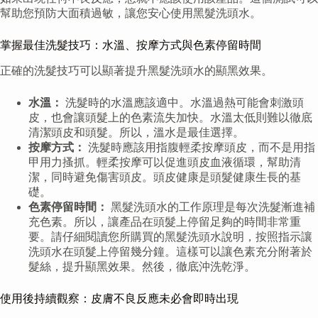
幫助您預防大面積過敏，讓您安心使用黑髮洗頭水。
掌握最佳洗髮技巧：水溫、按摩方式與色素停留時間
正確的洗髮技巧可以顯著提升黑髮洗頭水的顯黑效果。
水溫：
洗髮時的水溫應該適中。水溫過熱可能會刺激頭
皮，也會讓頭髮上的色素流失加快。水溫太低則難以徹底
清潔頭皮和頭髮。所以，溫水是最佳選擇。
按摩方式：
洗髮時應該用指腹輕柔按摩頭皮，而不是用指
甲用力搔抓。輕柔按摩可以促進頭皮血液循環，幫助清
潔，同時避免傷害頭皮。頭皮健康是頭髮健康生長的基
礎。
色素停留時間：
黑髮洗頭水的工作原理是每次洗髮漸進補
充色素。所以，讓產品在頭髮上停留足夠的時間非常重
要。請仔細閱讀您所購買的黑髮洗頭水說明，按照指示讓
洗頭水在頭髮上停留幾分鐘。這樣可以讓色素充分附著於
髮絲，提升顯黑效果。然後，徹底沖洗乾淨。
使用後持續觀察：皮膚不良反應未必會即時出現