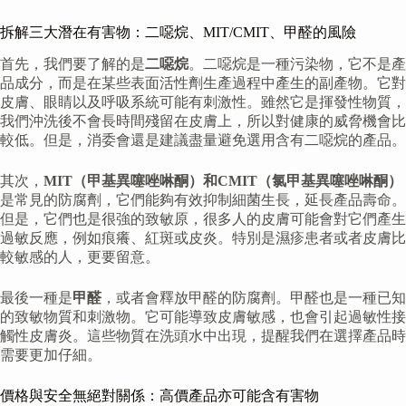
拆解三大潛在有害物：二噁烷、MIT/CMIT、甲醛的風險
首先，我們要了解的是
二噁烷
。二噁烷是一種污染物，它不是產
品成分，而是在某些表面活性劑生產過程中產生的副產物。它對
皮膚、眼睛以及呼吸系統可能有刺激性。雖然它是揮發性物質，
我們沖洗後不會長時間殘留在皮膚上，所以對健康的威脅機會比
較低。但是，消委會還是建議盡量避免選用含有二噁烷的產品。
其次，
MIT（甲基異噻唑啉酮）和CMIT（氯甲基異噻唑啉酮）
是常見的防腐劑，它們能夠有效抑制細菌生長，延長產品壽命。
但是，它們也是很強的致敏原，很多人的皮膚可能會對它們產生
過敏反應，例如痕癢、紅斑或皮炎。特別是濕疹患者或者皮膚比
較敏感的人，更要留意。
最後一種是
甲醛
，或者會釋放甲醛的防腐劑。甲醛也是一種已知
的致敏物質和刺激物。它可能導致皮膚敏感，也會引起過敏性接
觸性皮膚炎。這些物質在洗頭水中出現，提醒我們在選擇產品時
需要更加仔細。
價格與安全無絕對關係：高價產品亦可能含有害物