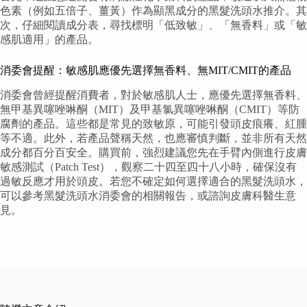
色素（例如五倍子、薑黃）作為顯黑成分的黑髮洗頭水推介。其
次，仔細閱讀成分表，尋找標明「低致敏」、「無香料」或「敏
感肌適用」的產品。
消委會提醒：敏感肌應優先選擇無香料、無MIT/CMIT的產品
消委會曾經提醒消費者，對於敏感肌人士，應優先選擇無香料、
無甲基異噻唑啉酮（MIT）及甲基氯異噻唑啉酮（CMIT）等防
腐劑的產品。這些都是常見的致敏原，可能引發頭皮痕癢、紅腫
等不適。此外，若產品聲稱天然，也應審慎判斷，並非所有天然
成分都百分百安全。購買前，強烈建議您先在手臂內側進行皮膚
敏感測試（Patch Test），觀察二十四至四十八小時，確保沒有
過敏反應才用於頭皮。若您不確定如何選擇適合的黑髮洗頭水，
可以參考黑髮洗頭水消委會的相關報告，或諮詢皮膚科醫生意
見。