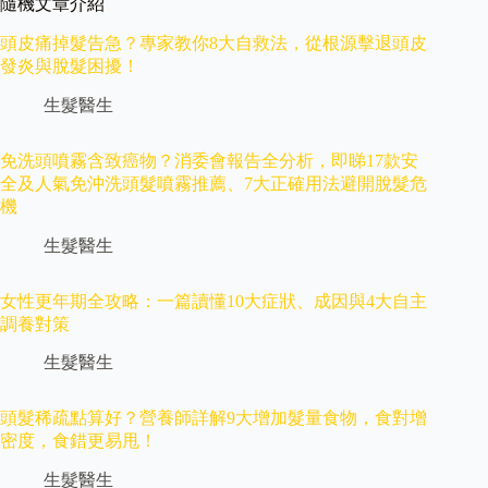
隨機文章介紹
頭皮痛掉髮告急？專家教你8大自救法，從根源擊退頭皮
發炎與脫髮困擾！
生髮醫生
免洗頭噴霧含致癌物？消委會報告全分析，即睇17款安
全及人氣免沖洗頭髮噴霧推薦、7大正確用法避開脫髮危
機
生髮醫生
女性更年期全攻略：一篇讀懂10大症狀、成因與4大自主
調養對策
生髮醫生
頭髮稀疏點算好？營養師詳解9大增加髮量食物，食對增
密度，食錯更易甩！
生髮醫生