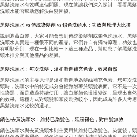
黑髮洗頭水有效嗎這個問題。現在就讓我們深入探討，看看黑髮
洗頭水能否幫助您解決白髮困擾。
黑髮洗頭水 vs 傳統染髮劑 vs 鎖色洗頭水：功效與原理大比拼
說到遮蓋白髮，大家可能會想到傳統染髮劑或鎖色洗頭水。黑髮
洗頭水其實是一種很不同的產品。它們各自有獨特原理，功效也
有明顯分別。現在一起比較一下這三種產品，幫助您了解黑髮洗
頭水推介與其他產品的差異。
黑髮洗頭水：每次洗髮，溫和漸進補充色素，效果自然
黑髮洗頭水的主要原理是溫和漸進地為髮絲補充色素。您每次洗
頭時，洗頭水中的特定成分會輕微附著於頭髮表面。它不是一次
性染黑，而是透過持續使用，讓白髮顏色慢慢變深，呈現出自然
的效果。這種方式對頭髮和頭皮刺激較小，因此成為許多人考慮
黑髮洗頭水比較的選項。
鎖色/去黃洗頭水：維持已染髮色，延緩褪色，對白髮無效
鎖色洗頭水與去黃洗頭水則主要用於維持已染髮色。染髮後，頭
髮顏色會逐漸褪色。鎖色洗頭水可以幫助減緩褪色速度，維持髮