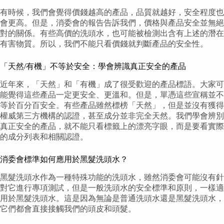
有時候，我們會覺得價錢越高的產品，品質就越好，安全程度也
會更高。但是，消委會的報告告訴我們，價格與產品安全並無絕
對的關係。有些高價的洗頭水，也可能被檢測出含有上述的潛在
有害物質。所以，我們不能只看價錢就判斷產品的安全性。
「天然/有機」不等於安全：學會辨識真正安全的產品
近年來，「天然」和「有機」成了很受歡迎的產品標語。大家可
能覺得這些產品一定更安全、更溫和。但是，單憑這些宣稱並不
等於百分百安全。有些產品雖然標榜「天然」，但是並沒有獲得
權威第三方機構的認證，甚至成分並非完全天然。我們學會辨別
真正安全的產品，就不能只看標籤上的漂亮字眼，而是要看實際
的成分列表和相關認證。
消委會標準如何應用於黑髮洗頭水？
黑髮洗頭水作為一種特殊功能的洗頭水，雖然消委會可能沒有針
對它進行專項測試，但是一般洗頭水的安全標準和原則，一樣適
用於黑髮洗頭水。這是因為無論是普通洗頭水還是黑髮洗頭水，
它們都會直接接觸我們的頭皮和頭髮。