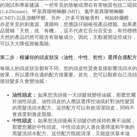
的測試和專家建議，一些常見的致敏或潛在有害物質包括二噁烷
(1,4-Dioxane)、甲基異噻唑啉酮 (MIT)、氯甲基異噻唑啉酮
(CMIT) 以及游離甲醛。另外，許多可致敏香料，例如鈴蘭醛，
亦是常見的刺激源。選購時，您應該仔細檢視產品標籤。如果產
品聲稱「天然」或「有機」，這不代表它百分百安全，有些標榜
天然的產品仍然可能含有致敏成分。因此，主動避開這些成分，
可以大大降低致敏風險。
第二步：根據你的頭皮狀況（油性、中性、乾性）選擇合適配方
每個人的頭皮狀況都有不同。您的頭皮性質會直接影響洗頭水的
效果，所以選擇合適的配方很重要。首先，您可以觀察自己洗頭
後頭髮多久會變油膩：
油性頭皮：
如果您洗頭後一天頭髮就變得油膩，那麼您屬
於油性頭皮。油性頭皮的人應該選擇控油或針對油性髮質
的黑髮洗頭水配方。這些配方可以有效清潔頭皮，同時不
會過度刺激皮脂腺。
中性頭皮：
如果您洗頭後兩天頭髮仍然保持乾爽不油膩，
那麼您屬於中性頭皮。中性頭皮的人適合選擇溫和平衡的
黑髮洗頭水配方。這些配方既能清潔，又能提供基本滋