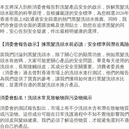
本文將深入剖析消委會報告對洗髮產品安全的啟示，拆解黑髮洗
頭水顯黑的科學原理，並根據嚴謹的安全標準，為您精選2026年
香港市面上8款通過安全篩選的熱門黑髮洗頭水推薦。同時，我
們亦會提供全面的選購攻略及使用貼士，助您在追求黑髮的同
時，安心告別安全疑慮，作出最精明健康的選擇。
【消委會報告啟示】揀黑髮洗頭水前必讀：安全標準與潛在風險
當我們討論到黑髮洗頭水，除了關心它的顯黑功效，例如黑髮洗
頭水有效嗎，大家可能更關心產品的安全問題。畢竟每天使用的
洗頭水，長期接觸頭皮，其成分安全至關重要。消費者委員會
（消委會）過去曾對香港市場上的洗頭水進行測試，他們的報告
為我們提供了寶貴的參考，讓我們懂得如何進行黑髮洗頭水比
較，並選擇合適的黑髮洗頭水推介產品。
消委會點名！洗頭水常見致敏物與污染物揭示
消委會的測試報告點出，市場上有不少洗頭水含有潛在致敏物質
或污染物。這些成分可能在日常洗護過程中不知不覺地影響我們
的頭皮與髮絲健康。我們必須了解這些物質，才能避免選到不適
合自己的產品。