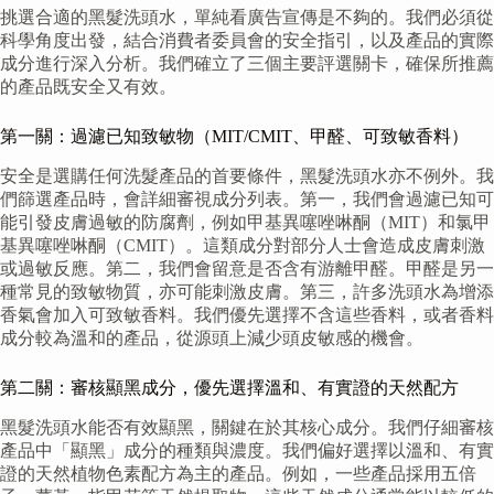
挑選合適的黑髮洗頭水，單純看廣告宣傳是不夠的。我們必須從
科學角度出發，結合消費者委員會的安全指引，以及產品的實際
成分進行深入分析。我們確立了三個主要評選關卡，確保所推薦
的產品既安全又有效。
第一關：過濾已知致敏物（MIT/CMIT、甲醛、可致敏香料）
安全是選購任何洗髮產品的首要條件，黑髮洗頭水亦不例外。我
們篩選產品時，會詳細審視成分列表。第一，我們會過濾已知可
能引發皮膚過敏的防腐劑，例如甲基異噻唑啉酮（MIT）和氯甲
基異噻唑啉酮（CMIT）。這類成分對部分人士會造成皮膚刺激
或過敏反應。第二，我們會留意是否含有游離甲醛。甲醛是另一
種常見的致敏物質，亦可能刺激皮膚。第三，許多洗頭水為增添
香氣會加入可致敏香料。我們優先選擇不含這些香料，或者香料
成分較為溫和的產品，從源頭上減少頭皮敏感的機會。
第二關：審核顯黑成分，優先選擇溫和、有實證的天然配方
黑髮洗頭水能否有效顯黑，關鍵在於其核心成分。我們仔細審核
產品中「顯黑」成分的種類與濃度。我們偏好選擇以溫和、有實
證的天然植物色素配方為主的產品。例如，一些產品採用五倍