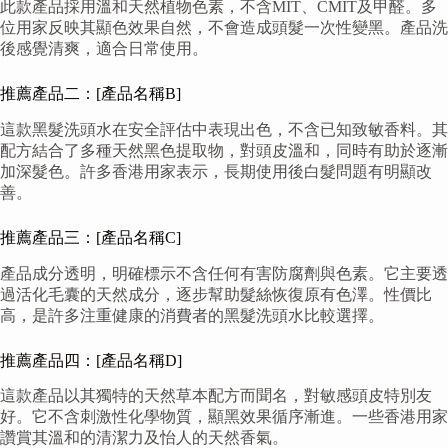
此款產品採用溫和天然植物色素，不含MIT、CMIT及甲醛。多
位用家反映其顯色效果自然，不會造成頭髮一次性變黑。產品洗
後感覺清爽，適合日常使用。
推薦產品二：[產品名稱B]
這款黑髮洗頭水在安全評估中表現出色，不含已知致敏香料。其
配方結合了多種天然黑色提取物，對頭皮溫和，同時有助於逐漸
加深髮色。許多香港用家表示，長期使用後白髮問題有明顯改
善。
推薦產品三：[產品名稱C]
產品成分透明，明確標示不含任何有害防腐劑與色素。它主要透
過活化毛囊的天然成分，逐步幫助髮絲恢復原有色澤。性價比
高，是許多注重健康的消費者的黑髮洗頭水比較選擇。
推薦產品四：[產品名稱D]
這款產品以其獨特的天然草本配方而聞名，對敏感頭皮特別友
好。它不含刺激性化學物質，顯黑效果循序漸進。一些香港用家
讚賞其溫和的清潔力及怡人的天然香氣。