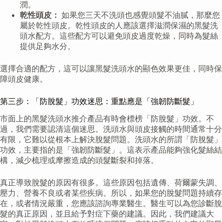
潤。
乾性頭皮：
如果您三天不洗頭也感覺頭髮不油膩，那麼您
屬於乾性頭皮。乾性頭皮的人應該選擇滋潤保濕的黑髮洗
頭水配方。這些配方可以避免頭皮過度乾燥，同時為髮絲
提供足夠水分。
選擇合適的配方，這可以讓黑髮洗頭水的顯色效果更佳，同時保
障頭皮健康。
第三步：「防脫髮」功效迷思：重點應是「強韌防斷髮」
市面上的黑髮洗頭水推介產品有時會標榜「防脫髮」功效。不
過，我們需要認清這個迷思。洗頭水與頭皮接觸的時間通常十分
有限，它難以從根本上解決脫髮問題。洗頭水的所謂「防脫髮」
功效，主要指的是「強韌防斷髮」。這表示產品能夠強化髮絲結
構，減少梳理或摩擦造成的頭髮斷裂和掉落。
真正導致脫髮的原因有很多。這些原因包括遺傳、荷爾蒙失調、
壓力、營養不良或者某些疾病。所以，如果您的脫髮問題持續存
在，或者情況嚴重，您應該諮詢專業醫生。醫生可以為您診斷脫
髮的真正原因，並且給予對症下藥的建議。因此，我們建議大