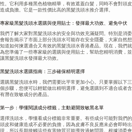
性。它利用多種黑色植物精華，有效遮蓋白髮，同時不會對頭皮
造成負擔。它是一款性價比高的黑髮洗頭水推介選擇。
專家級黑髮洗頭水選購與使用貼士：發揮最大功效、避免中伏
我們了解大家對黑髮洗頭水的安全與功效充滿疑問。特別是消委
會報告揭示了市面上部分洗頭水可能存在安全隱憂，大家自然想
知道如何揀選適合又有效的黑髮洗頭水香港產品。現在，我們就
為您準備了一些專家級的選購與使用貼士，幫助您精明消費，並
讓黑髮洗頭水發揮最大功效。
黑髮洗頭水選購指南：三步確保精明選擇
選購黑髮洗頭水時，我們需要比平常更加小心。只要掌握以下三
個步驟，您便可以輕鬆做出精明選擇，避免選購到不適合或者含
有潛在致敏成分的產品。
第一步：學懂閱讀成分標籤，主動避開致敏黑名單
選擇洗頭水，學懂看成分標籤非常重要。有些成分可能對我們的
頭皮和健康造成不必要的負擔，因為皮膚不良反應未必會即時出
現，所以長期接觸這些有害物質可能導致過敏問題。根據消委會