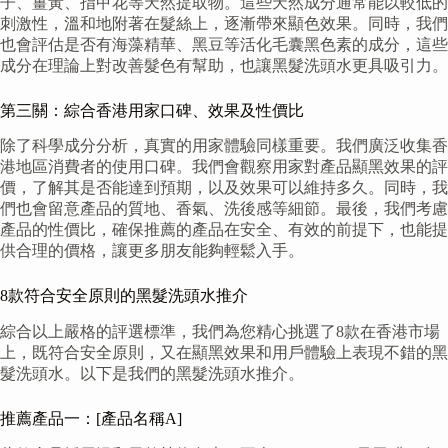
子、薑黃、指甲花等天然提取物。這些天然成分通常能以較低的
刺激性，溫和地附著在髮絲上，逐漸帶來顯色效果。同時，我們
也會評估是否有海藻精華、黑豆等活化毛囊黑色素的成分，這些
成分在理論上對改善髮色有幫助，也讓黑髮洗頭水更具吸引力。
第三關：綜合香港用家口碑、效果及性價比
除了科學成分分析，真實的用家體驗同樣重要。我們廣泛收集香
港地區消費者的使用口碑。我們會觀察用家對產品顯黑效果的評
價，了解其是否能達到預期，以及效果可以維持多久。同時，我
們也會留意產品的質地、香氣、洗後感等細節。最後，我們考慮
產品的性價比，確保推薦的產品在安全、有效的前提下，也能提
供合理的價格，讓更多朋友能夠輕鬆入手。
8款符合安全原則的黑髮洗頭水推介
綜合以上嚴格的評選標準，我們為您精心挑選了8款在香港市場
上，既符合安全原則，又在顯黑效果和用戶體驗上表現不錯的黑
髮洗頭水。以下是我們的黑髮洗頭水推介。
推薦產品一：[產品名稱A]