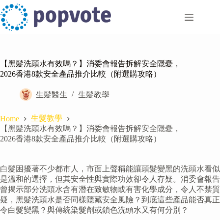
Skip
to
content
【黑髮洗頭水有效嗎？】消委會報告拆解安全隱憂，
2026香港8款安全產品推介比較（附選購攻略）
生髮醫生
生髮教學
生髮教學
Home
【黑髮洗頭水有效嗎？】消委會報告拆解安全隱憂，
2026香港8款安全產品推介比較（附選購攻略）
白髮困擾著不少都市人，市面上聲稱能讓頭髮變黑的洗頭水看似
是溫和的選擇，但其安全性與實際功效卻令人存疑。消委會報告
曾揭示部分洗頭水含有潛在致敏物或有害化學成分，令人不禁質
疑，黑髮洗頭水是否同樣隱藏安全風險？到底這些產品能否真正
令白髮變黑？與傳統染髮劑或鎖色洗頭水又有何分別？