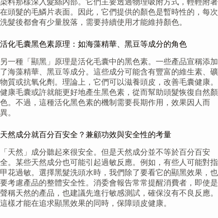
染料那樣深入髮絲內部。它們主要透過物理吸附方式，輕輕附著
在頭髮的毛鱗片表面。因此，它們提供的顏色是暫時性的，每次
洗髮後都會有少量脫落，需要持續使用才能維持顏色。
活化毛囊黑色素原理：如海藻精華、黑豆等成分的角色
另一種「顯黑」原理是活化毛囊中的黑色素。一些產品宣稱添加
了海藻精華、黑豆等成分。這些成分可能含有豐富的維生素、礦
物質或抗氧化劑。理論上，它們可以滋養頭皮，改善毛囊健康。
健康毛囊或許就能更好地產生黑色素，從而幫助頭髮恢復自然顏
色。不過，這種活化黑色素的機制需要長期作用，效果因人而
異。
天然成分就百分百安全？兼顧功效與安全性的考量
「天然」成分聽起來很安全。但是天然成分並不等於百分百安
全。某些天然成分也可能引起過敏反應。例如，有些人可能對指
甲花過敏。選擇黑髮洗頭水時，我們除了要看它的顯黑效果，也
要考慮產品的整體安全性。消委會報告常常提醒消費者，即使是
聲稱天然的產品，也建議先進行敏感測試，確保沒有不良反應。
這樣才能在追求顯黑效果的同時，保障頭皮健康。