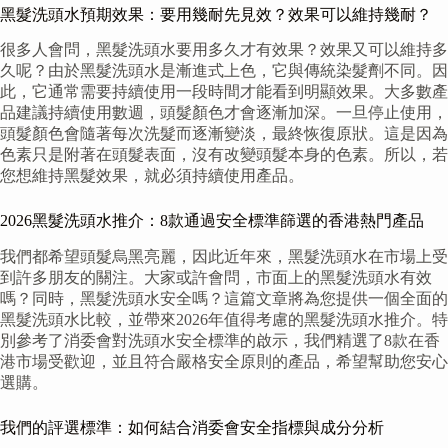
黑髮洗頭水預期效果：要用幾耐先見效？效果可以維持幾耐？
很多人會問，黑髮洗頭水要用多久才有效果？效果又可以維持多
久呢？由於黑髮洗頭水是漸進式上色，它與傳統染髮劑不同。因
此，它通常需要持續使用一段時間才能看到明顯效果。大多數產
品建議持續使用數週，頭髮顏色才會逐漸加深。一旦停止使用，
頭髮顏色會隨著每次洗髮而逐漸變淡，最終恢復原狀。這是因為
色素只是附著在頭髮表面，沒有改變頭髮本身的色素。所以，若
您想維持黑髮效果，就必須持續使用產品。
2026黑髮洗頭水推介：8款通過安全標準篩選的香港熱門產品
我們都希望頭髮烏黑亮麗，因此近年來，黑髮洗頭水在市場上受
到許多朋友的關注。大家或許會問，市面上的黑髮洗頭水有效
嗎？同時，黑髮洗頭水安全嗎？這篇文章將為您提供一個全面的
黑髮洗頭水比較，並帶來2026年值得考慮的黑髮洗頭水推介。特
別參考了消委會對洗頭水安全標準的啟示，我們精選了8款在香
港市場受歡迎，並且符合嚴格安全原則的產品，希望幫助您安心
選購。
我們的評選標準：如何結合消委會安全指標與成分分析