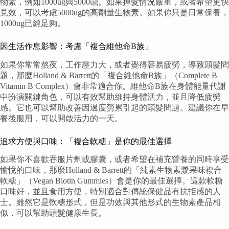
物素，例如1000ug與5000ug。如果掉髮情況嚴重，或者希望更快
見效，可以考慮5000ug的高劑量生物素。如果你只是日常保養，
1000ug已經足夠。
因生活作息影響：考慮「複合維他命B族」
如果你常常熬夜，工作壓力大，或者覺得容易疲勞，導致頭髮問
題，那麼Holland & Barrett的「複合維他命B族」（Complete B
Vitamin B Complex）會非常適合你。維他命B族在身體能量代謝
中扮演關鍵角色，可以有效幫助維持身體活力，並且降低疲勞
感。它也可以幫助改善因過度勞累引起的頭髮問題。建議你在早
餐後服用，可以開啟活力的一天。
追求方便與口味：「複合軟糖」是你的最佳選擇
如果你不喜歡吞服片劑或膠囊，或者希望在補充營養的同時享受
愉悅的口味，那麼Holland & Barrett的「純素生物素漿果味複合
軟糖」（Vegan Biotin Gummies）會是你的最佳選擇。這款軟糖
口味好，並且食用方便，特別適合對傳統保健品有抗拒感的人
士。雖然它是軟糖形式，但是功效與其他形式的生物素產品相
似，可以幫助頭髮健康生長。