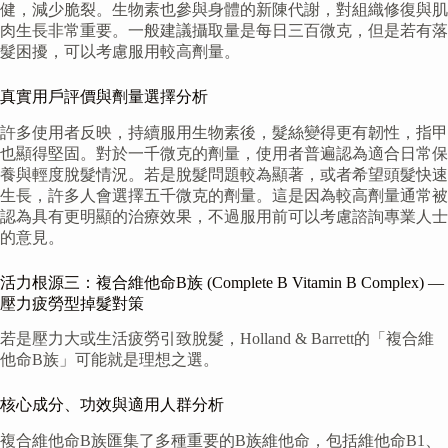
健，減少脆裂。生物素也參與身體的新陳代謝，對組織修復與肌
肉生長非常重要。一般建議攝取量是每日三百微克，但是若有落
髮困擾，可以考慮服用較高劑量。
真實用戶評價與劑量選擇分析
許多使用者反映，持續服用生物素後，髮絲變得更有韌性，指甲
也顯得堅固。對於一千微克的劑量，使用者普遍認為適合日常保
養與輕度脫髮情況。若是脫髮問題較為顯著，或者希望頭髮快速
生長，許多人會選擇五千微克的劑量。這是因為較高劑量通常被
認為具有更明顯的治療效果，不過服用前可以考慮諮詢專業人士
的意見。
活力根源三：複合維他命B族 (Complete B Vitamin B Complex) —
壓力疲勞型掉髮對策
若是壓力大或生活疲勞引致脫髮，Holland & Barrett的「複合維
他命B族」可能就是理想之選。
核心成分、功效與適用人群分析
複合維他命B族匯集了多種重要的B族維他命，包括維他命B1、