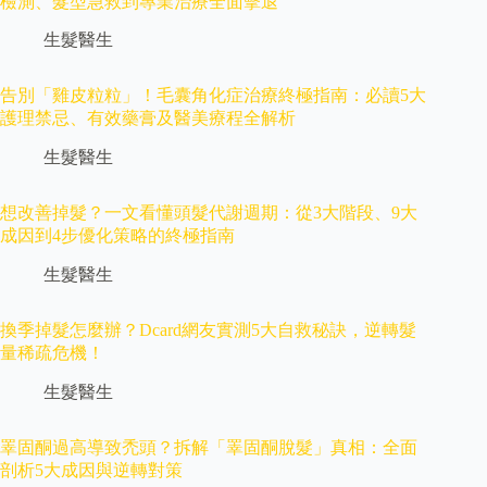
檢測、髮型急救到專業治療全面擊退
生髮醫生
告別「雞皮粒粒」！毛囊角化症治療終極指南：必讀5大
護理禁忌、有效藥膏及醫美療程全解析
生髮醫生
想改善掉髮？一文看懂頭髮代謝週期：從3大階段、9大
成因到4步優化策略的終極指南
生髮醫生
換季掉髮怎麼辦？Dcard網友實測5大自救秘訣，逆轉髮
量稀疏危機！
生髮醫生
睪固酮過高導致禿頭？拆解「睪固酮脫髮」真相：全面
剖析5大成因與逆轉對策