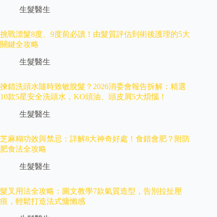
生髮醫生
挑戰漂髮8度、9度前必讀！由髮質評估到術後護理的5大
關鍵全攻略
生髮醫生
揀錯洗頭水隨時致敏脫髮？2026消委會報告拆解：精選
10款5星安全洗頭水，KO頭油、頭皮屑5大煩惱！
生髮醫生
芝麻糊功效與禁忌：詳解8大神奇好處！食錯會肥？附防
肥食法全攻略
生髮醫生
髮叉用法全攻略：圖文教學7款氣質造型，告別拉扯壓
痕，輕鬆打造法式慵懶感