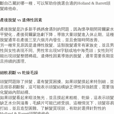
斷自己屬於哪一種，可以幫助你挑選合適的Holland & Barrett頭
髮維他命。
產後脫髮 vs 遺傳性因素
產後脫髮是許多新手媽媽會遇到的問題，因為懷孕期間荷爾蒙水
平變化，產後荷爾蒙急劇下降，導致大量頭髮進入休止期。這種
脫髮通常在產後三至六個月內發生，並且會隨時間改善。
另一種常見原因是遺傳性脫髮。這類脫髮通常有家族史，並且男
性與女性表現不同。男性常出現M字額或地中海禿頭；女性則可
能出現頭髮整體稀疏。遺傳性因素導致的脫髮，通常需要長期並
且持續的護理。
細軟易斷 vs 乾燥毛躁
頭髮問題除了掉髮，還有髮質困擾。如果頭髮摸起來特別細，並
且很容易斷裂，這可能表示頭髮結構缺乏彈性與強韌度，需要強
化髮絲內部結構。
如果頭髮看起來暗淡無光，並且摸起來粗糙、乾燥，這表示頭髮
缺乏水分與滋養，毛鱗片可能已經受損。這種情況下，頭髮容易
打結，並且造型困難。了解髮質現狀，有助於選擇針對性的
Holland & Barrett頭髮維他命。