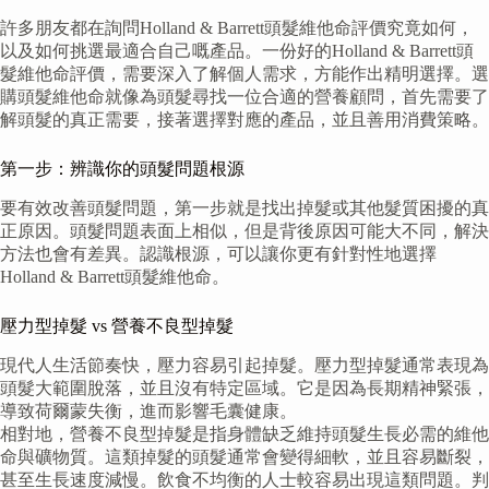
許多朋友都在詢問Holland & Barrett頭髮維他命評價究竟如何，
以及如何挑選最適合自己嘅產品。一份好的Holland & Barrett頭
髮維他命評價，需要深入了解個人需求，方能作出精明選擇。選
購頭髮維他命就像為頭髮尋找一位合適的營養顧問，首先需要了
解頭髮的真正需要，接著選擇對應的產品，並且善用消費策略。
第一步：辨識你的頭髮問題根源
要有效改善頭髮問題，第一步就是找出掉髮或其他髮質困擾的真
正原因。頭髮問題表面上相似，但是背後原因可能大不同，解決
方法也會有差異。認識根源，可以讓你更有針對性地選擇
Holland & Barrett頭髮維他命。
壓力型掉髮 vs 營養不良型掉髮
現代人生活節奏快，壓力容易引起掉髮。壓力型掉髮通常表現為
頭髮大範圍脫落，並且沒有特定區域。它是因為長期精神緊張，
導致荷爾蒙失衡，進而影響毛囊健康。
相對地，營養不良型掉髮是指身體缺乏維持頭髮生長必需的維他
命與礦物質。這類掉髮的頭髮通常會變得細軟，並且容易斷裂，
甚至生長速度減慢。飲食不均衡的人士較容易出現這類問題。判