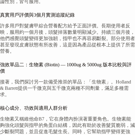
論性別，皆可服用。
真實用戶評價與3個月實測追蹤紀錄
許多用戶對髮膚甲綜合營養配方給予正面評價。長期使用者反
映，服用約一個月後，頭髮掉落數量明顯減少。持續三個月後，
他們感覺頭髮變得更加強韌，指甲也不再容易斷裂。部分使用者
甚至發現皮膚狀態有所改善，這是因為產品從根本上提供了所需
營養。
強效單品二：生物素 (Biotin) — 1000ug & 5000ug 版本比較與評
價
接著，我們探討另一款備受推崇的單品：「生物素」。Holland
& Barrett提供一千微克與五千微克兩種不同劑量，滿足多種需
求。
核心成分、功效與適用人群分析
生物素又稱維他命B7，它在身體內扮演著重要角色。生物素能
夠強化頭髮與指甲的角蛋白結構，因此有助於改善髮質脆弱，減
少斷裂問題，並且促進毛髮生長。同時，它幫助指甲變得更強