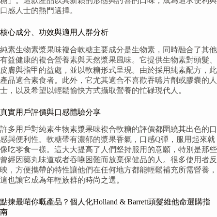
糖」。這款產品以其新穎的形態與討喜的口味，成為追求便利與
口感人士的熱門選擇。
核心成分、功效與適用人群分析
純素生物素漿果味複合軟糖主要成分是生物素，同時融合了其他
有益健康的複合營養素與天然漿果風味。它提供生物素對頭髮、
皮膚與指甲的益處，並以軟糖形式呈現。由於採用純素配方，此
產品適合素食者。此外，它尤其適合不喜歡吞嚥片劑或膠囊的人
士，以及希望以輕鬆愉快方式攝取營養的忙碌現代人。
真實用戶評價與口感體驗分享
許多用戶對純素生物素漿果味複合軟糖的評價都圍繞其出色的口
感與便利性。軟糖帶有濃郁的漿果香氣，口感Q彈，服用起來就
像吃零食一樣。這大大提高了人們堅持服用的意願，特別是那些
曾經因藥丸味道或者吞嚥困難而放棄保健品的人。很多使用者反
映，方便攜帶的特性讓他們在任何地方都能輕鬆補充所需營養，
這也讓它成為年輕族群的時尚之選。
點揀最啱你嘅產品？個人化Holland & Barrett頭髮維他命選購指
南