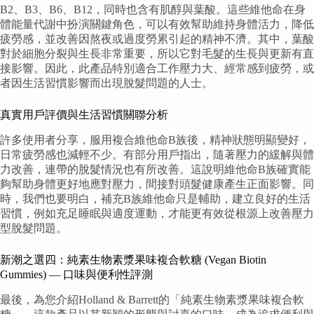
B2、B3、B6、B12，同時也含有肌醇與葉酸。這些維他命在身
體能量代謝中扮演關鍵角色，可以有效幫助維持身體活力，降低
疲勞感，並改善因熬夜或過度勞累引起的精神不濟。其中，葉酸
對於細胞分裂與生長非常重要，所以它對毛髮的生長與更新有直
接影響。因此，此產品特別適合工作壓力大、經常感到疲勞，或
者因生活習慣影響而出現脫髮問題的人士。
真實用戶評價與生活習慣關聯分析
許多使用者分享，服用複合維他命B族後，精神狀態明顯變好，
日常疲勞感也減輕不少。有部分用戶指出，隨著壓力的緩解與體
力改善，連帶的脫髮情況也有所改善。這說明維他命B族確實能
夠幫助身體更好地應對壓力，間接對頭髮健康產生正面影響。同
時，我們也要明白，補充B族維他命只是輔助，建立良好的生活
習慣，例如充足睡眠與適度運動，才能更有效從根源上改善壓力
型脫髮問題。
新潮之選四：純素生物素漿果味複合軟糖 (Vegan Biotin
Gummies) — 口味與便利性評測
最後，為您介紹Holland & Barrett的「純素生物素漿果味複合軟