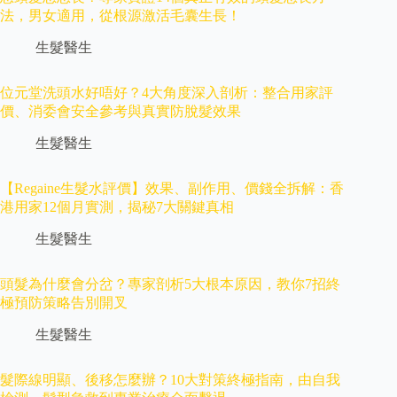
法，男女適用，從根源激活毛囊生長！
生髮醫生
位元堂洗頭水好唔好？4大角度深入剖析：整合用家評
價、消委會安全參考與真實防脫髮效果
生髮醫生
【Regaine生髮水評價】效果、副作用、價錢全拆解：香
港用家12個月實測，揭秘7大關鍵真相
生髮醫生
頭髮為什麼會分岔？專家剖析5大根本原因，教你7招終
極預防策略告別開叉
生髮醫生
髮際線明顯、後移怎麼辦？10大對策終極指南，由自我