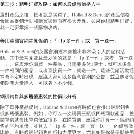
第三步：精明消費攻略：如何以最優惠價格入手
選對產品之後，接著就是購買了。Holland & Barrett的產品價格
會因為促銷活動和購買渠道而有很大差異。如果你想精明消費，
就一定要掌握一些購物攻略。
善用英國官網常見促銷：「+1p 多一件」或「買一送一」
Holland & Barrett的英國官網經常會推出非常吸引人的促銷活
動。其中最常見並且最划算的就是「+1p 多一件」或者「買一送
一」。這表示你購買一件產品，只需要多付1便士，就可以多拿
一件相同的產品；或者直接買一件，就送一件。這些促銷活動通
常會不定時出現，建議大家可以多留意官網的公告，並且趁著促
銷期間大量購入，可以省下不少錢。
綑綁銷售與多瓶優惠裝的性價比分析
除了單件產品促銷，Holland & Barrett有時候也會推出綑綁銷售
或多瓶優惠裝。例如，你可以一次購買三瓶或四瓶同款產品，整
體單價就會比單買便宜很多。在購買前，建議你計算一下綑綁銷
售的平均單價，並且與「+1p 多一件」或「買一送一」的優惠做
比較。有時候綑綁銷售的折扣力度更大，尤其如果你是長期使用