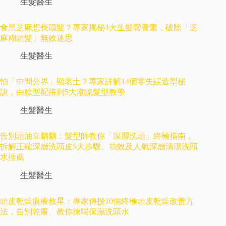
生髮醫生
食黑芝麻想長頭髮？專家揭秘4大生髮營養素，破除「芝
麻糊頭髮」無效迷思
生髮醫生
怕「中間分界」顯老土？專家詳解14個零失誤造型秘
訣，由臉型配搭到5大潮流髮型教學
生髮醫生
告別頭油立黐黐：髮型師教你「深層洗頭」終極指南，
拆解正確深層洗頭皮5大步驟、功效及人氣深層清潔洗頭
水推薦
生髮醫生
頭皮乾燥痕癢救星：專家傳授10個終極頭皮乾燥改善方
法，告別乾癢、教你揀啱保濕洗頭水