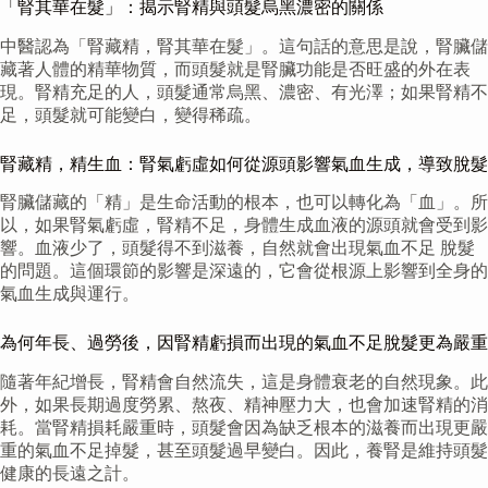
「腎其華在髮」：揭示腎精與頭髮烏黑濃密的關係
中醫認為「腎藏精，腎其華在髮」。這句話的意思是說，腎臟儲
藏著人體的精華物質，而頭髮就是腎臟功能是否旺盛的外在表
現。腎精充足的人，頭髮通常烏黑、濃密、有光澤；如果腎精不
足，頭髮就可能變白，變得稀疏。
腎藏精，精生血：腎氣虧虛如何從源頭影響氣血生成，導致脫髮
腎臟儲藏的「精」是生命活動的根本，也可以轉化為「血」。所
以，如果腎氣虧虛，腎精不足，身體生成血液的源頭就會受到影
響。血液少了，頭髮得不到滋養，自然就會出現氣血不足 脫髮
的問題。這個環節的影響是深遠的，它會從根源上影響到全身的
氣血生成與運行。
為何年長、過勞後，因腎精虧損而出現的氣血不足脫髮更為嚴重
隨著年紀增長，腎精會自然流失，這是身體衰老的自然現象。此
外，如果長期過度勞累、熬夜、精神壓力大，也會加速腎精的消
耗。當腎精損耗嚴重時，頭髮會因為缺乏根本的滋養而出現更嚴
重的氣血不足掉髮，甚至頭髮過早變白。因此，養腎是維持頭髮
健康的長遠之計。