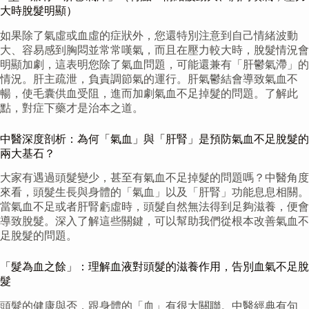
大時脫髮明顯）
如果除了氣虛或血虛的症狀外，您還特別注意到自己情緒波動
大、容易感到胸悶並常常嘆氣，而且在壓力較大時，脫髮情況會
明顯加劇，這表明您除了氣血問題，可能還兼有「肝鬱氣滯」的
情況。肝主疏泄，負責調節氣的運行。肝氣鬱結會導致氣血不
暢，使毛囊供血受阻，進而加劇氣血不足掉髮的問題。了解此
點，對症下藥才是治本之道。
中醫深度剖析：為何「氣血」與「肝腎」是預防氣血不足脫髮的
兩大基石？
大家有遇過頭髮變少，甚至有氣血不足掉髮的問題嗎？中醫角度
來看，頭髮生長與身體的「氣血」以及「肝腎」功能息息相關。
當氣血不足或者肝腎虧虛時，頭髮自然無法得到足夠滋養，便會
導致脫髮。深入了解這些關鍵，可以幫助我們從根本改善氣血不
足脫髮的問題。
「髮為血之餘」：理解血液對頭髮的滋養作用，告別血氣不足脫
髮
頭髮的健康與否，跟身體的「血」有很大關聯。中醫經典有句