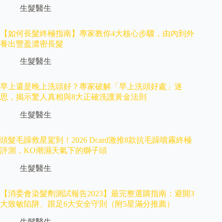
生髮醫生
【如何長髮終極指南】專家教你4大核心步驟，由內到外
養出豐盈濃密長髮
生髮醫生
早上還是晚上洗頭好？專家破解「早上洗頭好處」迷
思，揭示驚人真相與8大正確洗護黃金法則
生髮醫生
頭髮毛躁救星駕到！2026 Dcard激推8款抗毛躁噴霧終極
評測，KO潮濕天氣下的獅子頭
生髮醫生
【消委會染髮劑測試報告2023】最完整選購指南：避開3
大致敏陷阱、跟足6大安全守則（附5星滿分推薦）
生髮醫生