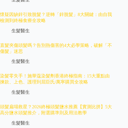
懷疑因缺鋅引致脫髮？逆轉「鋅脫髮」8大關鍵：由自我
檢測到終極食療全攻略
生髮醫生
直髮夾傷頭髮嗎？告別熱傷害的4大必學策略，破解「不
傷髮」迷思
生髮醫生
染髮零失手！施華蔻染髮劑香港終極指南：15大重點由
揀款、上色、護理到屈臣氏/萬寧購買全攻略
生髮醫生
頭髮扁塌救星？2026終極頭髮鹽水推薦【實測比拼】5大
高分鹽水頭髮推介，附選購準則及用法教學
生髮醫生