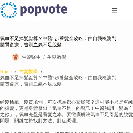
Skip
to
content
氣血不足掉髮點算？中醫5步養髮全攻略：由自我檢測到
體質食療，告別血氣不足脫髮
生髮醫生
生髮教學
生髮教學
Home
氣血不足掉髮點算？中醫5步養髮全攻略：由自我檢測到
體質食療，告別血氣不足脫髮
頭髮稀疏、髮質脆弱，每次梳頭都心驚膽戰？這可能不只是單純
的掉髮，更是身體發出「氣血不足」的警訊！中醫強調「髮為血
之餘」，氣血充盈是養髮之本。要徹底解決氣血不足引起的脫髮
問題，關鍵在於找對方法、對症調理。