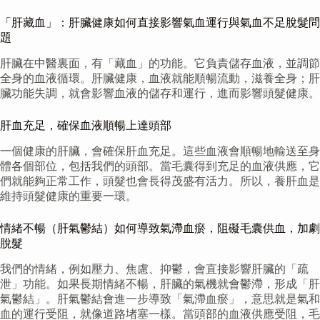
「肝藏血」：肝臟健康如何直接影響氣血運行與氣血不足脫髮問
題
肝臟在中醫裏面，有「藏血」的功能。它負責儲存血液，並調節
全身的血液循環。肝臟健康，血液就能順暢流動，滋養全身；肝
臟功能失調，就會影響血液的儲存和運行，進而影響頭髮健康。
肝血充足，確保血液順暢上達頭部
一個健康的肝臟，會確保肝血充足。這些血液會順暢地輸送至身
體各個部位，包括我們的頭部。當毛囊得到充足的血液供應，它
們就能夠正常工作，頭髮也會長得茂盛有活力。所以，養肝血是
維持頭髮健康的重要一環。
情緒不暢（肝氣鬱結）如何導致氣滯血瘀，阻礙毛囊供血，加劇
脫髮
我們的情緒，例如壓力、焦慮、抑鬱，會直接影響肝臟的「疏
泄」功能。如果長期情緒不暢，肝臟的氣機就會鬱滯，形成「肝
氣鬱結」。肝氣鬱結會進一步導致「氣滯血瘀」，意思就是氣和
血的運行受阻，就像道路堵塞一樣。當頭部的血液供應受阻，毛