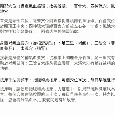
頭部穴位（促進氣血循環，改善脫髮）：百會穴、四神聰穴、風
池穴
首先是頭部穴位，這些穴位能直接促進頭部氣血循環。百會穴位
於頭頂正中央；四神聰穴環繞百會穴前後左右各一寸處；風池穴
則在後頸部髮際線上，兩條大筋外側凹陷處。
身體補氣血要穴（從根源調理）：足三里（補氣）、三陰交（養
血養肝）、太溪穴（補腎）
接著是身體的補氣血要穴，從根本上調理全身氣血。足三里穴有
助於補氣健脾；三陰交穴能夠養血養肝；太溪穴則有補腎益精的
功效。
按摩手法與頻率：指腹輕柔按壓，每個穴位30次，每日早晚進行
按摩時，請使用指腹輕柔按壓，力度適中，以局部感到微痠脹為
宜。每個穴位建議按壓約三十次，每日早晚各進行一次。持之以
恆，您會看到氣血不足 脫髮問題有所改善。