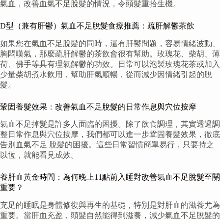
氣血，改善血氣不足脫髮的情況，令頭髮重拾生機。
D型（兼有肝鬱）氣血不足脫髮食療推薦：疏肝解鬱茶飲
如果您在氣血不足脫髮的同時，還有肝鬱問題，容易情緒波動、
胸悶嘆氣，那麼疏肝解鬱的茶飲會很有幫助。玫瑰花、柴胡、薄
荷、佛手等具有理氣解鬱的功效。日常可以泡製玫瑰花茶或加入
少量柴胡煮水飲用，幫助肝氣順暢，從而減少因情緒引起的脫
髮。
鞏固養髮效果：改善氣血不足脫髮的日常作息與穴位按摩
氣血不足掉髮是許多人面臨的困擾。除了飲食調理，其實透過調
整日常作息與穴位按摩，我們都可以進一步鞏固養髮效果，徹底
告別血氣不足 脫髮的困擾。這些日常習慣簡單易行，只要持之
以恆，就能看見成效。
養肝血黃金時間：為何晚上11點前入睡對改善氣血不足脫髮至關
重要？
充足的睡眠是身體修復與再生的基礎，特別是對肝血的滋養尤為
重要。當肝血充盈，頭髮自然能得到滋養，減少氣血不足脫髮的