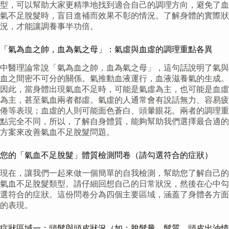
型，可以幫助大家更精準地找到適合自己的調理方向，避免了血
氣不足脫髮時，盲目進補而效果不彰的情況。了解身體的實際狀
況，才能讓調養事半功倍。
「氣為血之帥，血為氣之母」：氣虛與血虛的調理重點各異
中醫理論常說「氣為血之帥，血為氣之母」，這句話說明了氣與
血之間密不可分的關係。氣推動血液運行，血液滋養氣的生成。
因此，當身體出現氣血不足時，可能是氣虛為主，也可能是血虛
為主，甚至氣血兩者都虛。氣虛的人通常會有說話無力、容易疲
倦等表現；血虛的人則可能面色蒼白、頭暈眼花。兩者的調理重
點完全不同，所以，了解自身體質，能夠幫助我們選擇最合適的
方案來改善氣血不足脫髮問題。
您的「氣血不足脫髮」體質檢測問卷（請勾選符合的症狀）
現在，讓我們一起來做一個簡單的自我檢測，幫助您了解自己的
氣血不足脫髮類型。請仔細回想自己的日常狀況，然後在心中勾
選符合的症狀。這份問卷分為四個主要區域，涵蓋了身體各方面
的表現。
症狀區域一：頭髮與頭皮狀況（如：脫髮量、髮質、頭皮出油情