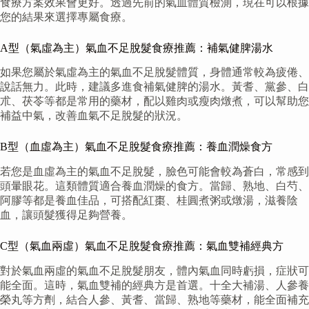
食療方案效果會更好。透過先前的氣血體質檢測，現在可以根據
您的結果來選擇專屬食療。
A型（氣虛為主）氣血不足脫髮食療推薦：補氣健脾湯水
如果您屬於氣虛為主的氣血不足脫髮體質，身體通常較為疲倦、
說話無力。此時，建議多進食補氣健脾的湯水。黃耆、黨參、白
朮、茯苓等都是常用的藥材，配以雞肉或瘦肉燉煮，可以幫助您
補益中氣，改善血氣不足脫髮的狀況。
B型（血虛為主）氣血不足脫髮食療推薦：養血潤燥食方
若您是血虛為主的氣血不足脫髮，臉色可能會較為蒼白，常感到
頭暈眼花。這類體質適合養血潤燥的食方。當歸、熟地、白芍、
阿膠等都是養血佳品，可搭配紅棗、桂圓煮粥或燉湯，滋養陰
血，讓頭髮獲得足夠營養。
C型（氣血兩虛）氣血不足脫髮食療推薦：氣血雙補經典方
對於氣血兩虛的氣血不足脫髮朋友，體內氣血同時虧損，症狀可
能全面。這時，氣血雙補的經典方是首選。十全大補湯、人參養
榮丸等方劑，結合人參、黃耆、當歸、熟地等藥材，能全面補充