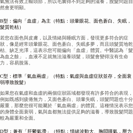
氣無法有效上輸頭部，所以毛囊得不到足夠的滋養，脫髮問題自
然會更明顯。
B型：偏向「血虛」為主（特點：頭暈眼花、面色蒼白、失眠，
髮質乾枯）
若您在面色與皮膚，以及情緒與睡眠方面，發現更多符合的症
狀，像是經常頭暈眼花、面色蒼白、失眠多夢，而且頭髮質地乾
枯、缺乏光澤，這表示您可能偏向「血虛」體質。中醫認為「髮
為血之餘」，血液不足就無法滋養頭髮，頭髮會變得沒有生命
力，容易脫落。
C型：標準「氣血兩虛」（特點：氣虛與血虛症狀並存，全面衰
弱導致脫髮）
如果您在氣虛和血虛的兩個症狀區域都發現有許多符合的表現，
例如既感到疲倦無力，又面色蒼白、頭暈失眠，頭髮問題也十分
嚴重，那麼您很可能屬於「氣血兩虛」的體質。這種情況表示您
的身體全面衰弱，氣與血都無法提供足夠的滋養，導致脫髮問題
較為嚴重和全面。
D型：兼有「肝鬱氣滯」（特點：情緒波動大、胸悶嘆氣，壓力