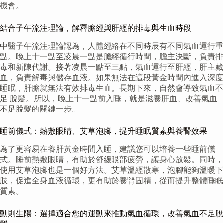
機會。
結合子午流注理論，解釋膽經與肝經的排毒與生血時段
中醫子午流注理論認為，人體經絡在不同時辰有不同氣血運行重
點。晚上十一點至凌晨一點是膽經循行時間，膽主決斷，負責排
毒和新陳代謝。接著凌晨一點至三點，氣血運行至肝經，肝主藏
血，負責解毒與儲存血液。如果無法在這段黃金時間內進入深度
睡眠，肝膽就無法有效排毒生血。長期下來，自然會導致氣血不
足 脫髮。所以，晚上十一點前入睡，就是滋養肝血、改善氣血
不足脫髮的關鍵一步。
睡前儀式：熱敷眼睛、艾草泡腳，提升睡眠質素與養腎效果
為了更容易在養肝黃金時間入睡，建議您可以培養一些睡前儀
式。睡前熱敷眼睛，有助於舒緩眼部疲勞，讓身心放鬆。同時，
使用艾草泡腳也是一個好方法。艾草溫經散寒，泡腳能夠溫暖下
肢，促進全身血液循環，更有助於養腎固精，從而提升整體睡眠
質素。
動則生陽：選擇適合您的運動來推動氣血循環，改善氣血不足脫