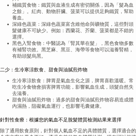
補鐵質食物：鐵質與血液生成有密切關係，因為「髮為血
之餘」。紅肉、動物肝臟、菠菜可以提供足夠鐵質，幫助
養血。
深綠色蔬菜：深綠色蔬菜富含維他命與礦物質，這些對頭
髮健康不可缺少。例如：西蘭花、芥蘭、菠菜都是不錯的
選擇。
黑色入腎食物：中醫認為「腎其華在髮」，黑色食物多數
有補腎功效。黑芝麻、黑豆、海帶等食物可以滋養腎精，
有助頭髮烏黑。
二少：生冷寒涼飲食、甜食與油膩煎炸物
生冷寒涼飲食：脾胃是氣血生化之源，脾胃喜歡溫暖。常
吃生冷食物會損害脾胃功能，影響氣血生成，頭髮自然失
去滋養。
甜食與油膩煎炸物：過多的甜食與油膩煎炸物容易造成體
內濕熱，阻礙氣血運行，也影響毛囊健康。
針對性食療：根據您的氣血不足脫髮體質檢測結果來選擇
除了通用飲食原則，針對個人氣血不足的具體體質，選擇適合的