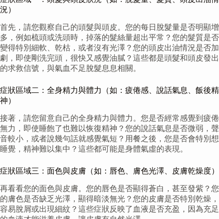
況）
首先，請您觀察自己的頭髮與頭皮。您的每日脫髮量是否明顯增
多，例如梳頭或洗頭時，掉落的髮絲量超出平常？您的髮質是否
變得特別細軟、乾枯，或者沒有光澤？您的頭皮出油情況是否加
劇，即使剛洗完頭，很快又感覺油膩？這些都是頭髮和頭皮發出
的求救信號，與氣血不足脫髮息息相關。
症狀區域二：全身精力與體力（如：疲倦感、說話氣息、飯後精
神）
接著，請您留意自己的全身精力與體力。您是否經常感覺到疲倦
無力，即使睡飽了也難以恢復精神？您的說話氣息是否微弱，聲
音較小，或者說幾句話就感覺氣短？用餐之後，您是否會特別想
睡覺，精神難以集中？這些都可能是身體氣虛的表現。
症狀區域三：面色與皮膚（如：唇色、膚色光澤、皮膚乾燥度）
再看看您的面色與皮膚。您的唇色是否顯得蒼白，甚至發紫？您
的膚色是否缺乏光澤，顯得暗淡無光？您的皮膚是否特別乾燥，
容易脫屑或出現細紋？這些症狀反映了血液是否充盈，因為充足