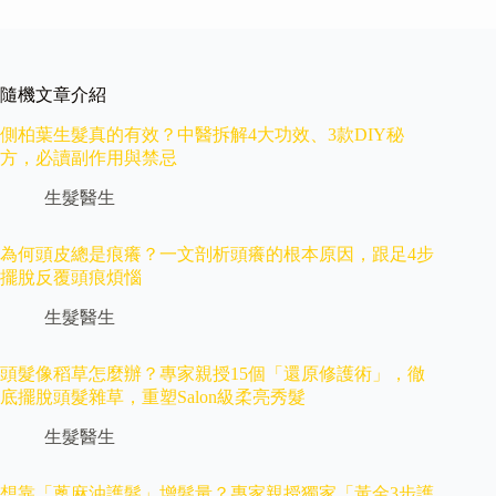
隨機文章介紹
側柏葉生髮真的有效？中醫拆解4大功效、3款DIY秘
方，必讀副作用與禁忌
生髮醫生
為何頭皮總是痕癢？一文剖析頭癢的根本原因，跟足4步
擺脫反覆頭痕煩惱
生髮醫生
頭髮像稻草怎麼辦？專家親授15個「還原修護術」，徹
底擺脫頭髮雜草，重塑Salon級柔亮秀髮
生髮醫生
想靠「蓖麻油護髮」增髮量？專家親授獨家「黃金3步護