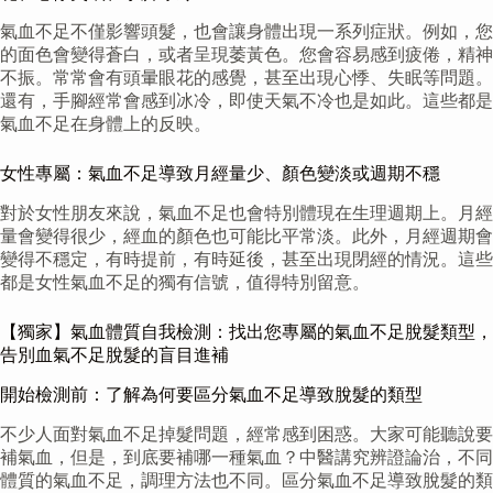
氣血不足不僅影響頭髮，也會讓身體出現一系列症狀。例如，您
的面色會變得蒼白，或者呈現萎黃色。您會容易感到疲倦，精神
不振。常常會有頭暈眼花的感覺，甚至出現心悸、失眠等問題。
還有，手腳經常會感到冰冷，即使天氣不冷也是如此。這些都是
氣血不足在身體上的反映。
女性專屬：氣血不足導致月經量少、顏色變淡或週期不穩
對於女性朋友來說，氣血不足也會特別體現在生理週期上。月經
量會變得很少，經血的顏色也可能比平常淡。此外，月經週期會
變得不穩定，有時提前，有時延後，甚至出現閉經的情況。這些
都是女性氣血不足的獨有信號，值得特別留意。
【獨家】氣血體質自我檢測：找出您專屬的氣血不足脫髮類型，
告別血氣不足脫髮的盲目進補
開始檢測前：了解為何要區分氣血不足導致脫髮的類型
不少人面對氣血不足掉髮問題，經常感到困惑。大家可能聽說要
補氣血，但是，到底要補哪一種氣血？中醫講究辨證論治，不同
體質的氣血不足，調理方法也不同。區分氣血不足導致脫髮的類