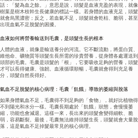
話：「髮為血之餘。」意思是說，頭髮是血液充盈的表現，就像
樹葉是樹木枝幹生長健康的標誌一樣。若身體的血液充足，頭髮
就會烏黑濃密；反之，若血氣不足，頭髮就會乾枯、脆弱，甚至
出現血氣不足脫髮的困擾。
血液如何將營養輸送到毛囊，是頭髮生長的根本
人體的血液，就像是輸送養分的河流。它不斷流動，將蛋白質、
維他命、礦物質等頭髮生長所需的珍貴營養，從身體各處運送到
頭部的毛囊。毛囊是頭髮的「根」，它要吸收足夠的營養，頭髮
才可以長得健康、強韌。血液循環順暢，毛囊就會得到充足養
分，頭髮自然長得好。
氣血不足脫髮的核心病理：毛囊「飢餓」導致的萎縮與脫落
如果身體氣血不足，毛囊得不到足夠的「食物」，就好比植物得
不到陽光和水分一樣。毛囊長期處於「飢餓」狀態，會慢慢萎
縮，功能也會減退。這樣一來，長出來的頭髮會變得細軟、脆
弱，容易斷裂。最後，毛囊無法維持頭髮生長，頭髮就會大量脫
落，這是氣血不足掉髮最常見的核心病理。