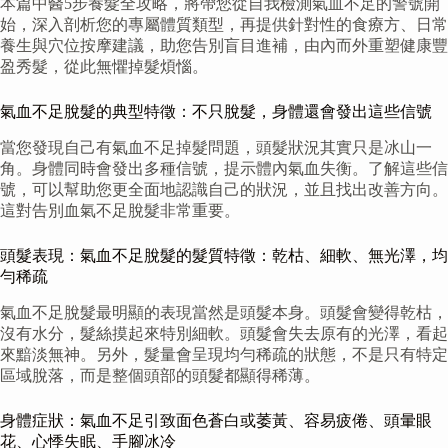
本篇中醫5步養髮全攻略，將帶您從自我檢測氣血不足的警號開
始，深入剖析您的專屬體質類型，再提供針對性的食療方、日常
養生與穴位按摩建議，助您告別盲目進補，由內而外重塑健康豐
盈秀髮，從此無懼掉髮煩惱。
氣血不足脫髮的典型特徵：不只脫髮，身體還會發出這些信號
當您發現自己有氣血不足掉髮問題，頭髮狀況其實只是冰山一
角。身體同時會發出多種信號，提示體內氣血失衡。了解這些信
號，可以幫助您更全面地認識自己的狀況，並且找出改善方向。
這對告別血氣不足脫髮非常重要。
頭髮表現：氣血不足脫髮的髮質特徵：乾枯、細軟、無光澤，均
勻稀疏
氣血不足脫髮最明顯的表現當然是頭髮本身。頭髮會變得乾枯，
沒有水分，髮絲摸起來特別細軟。頭髮會失去原有的光澤，看起
來黯淡無神。另外，髮量會呈現均勻稀疏的狀態，不是只有特定
區域脫落，而是整個頭部的頭髮都顯得稀薄。
身體症狀：氣血不足引致面色蒼白或萎黃、容易疲倦、頭暈眼
花、心悸失眠、手腳冰冷